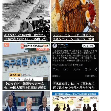
死んでいった特攻隊「次はアメ
メジャーカレー（ロースカツ、
リカに産まれたい」と愚痴って
チキンカツ、ソーセージ、海老
いた
フライ、ゆで卵）ケンモメンな
ら余裕でペロリだろ？
【知ってた】 韓国サッカー協
「水道ぬるいね」って言われて
会、外国人審判を性接待で買収
何て返すかでモラハラかどうか
していた事が判明
わかるらしいwww