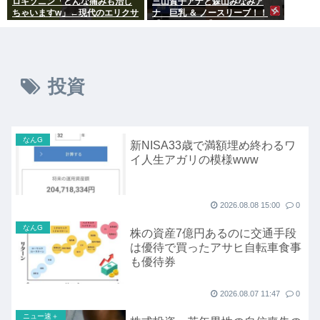
ロキソニン「どんな痛みも治し
三山賀子アナと森山みなみア
ちゃいますw」←現代のエリクサ
ナ 巨乳 ＆ ノースリーブ！！
ーやろ…
【GIF動画あり】
投資
なんG
新NISA33歳で満額埋め終わるワ
イ人生アガリの模様www
2026.08.08 15:00
0
なんG
株の資産7億円あるのに交通手段
は優待で買ったアサヒ自転車食事
も優待券
2026.08.07 11:47
0
ニュー速＋