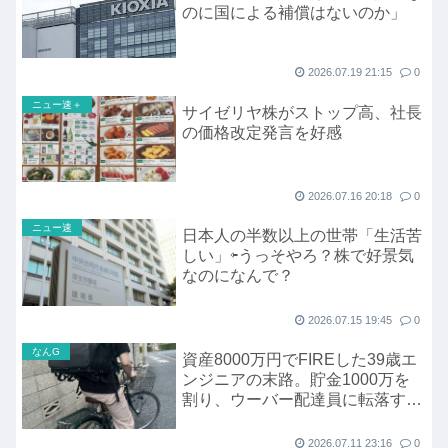
のに国による補償はないのか」
2026.07.19 21:15
0
ニュー速＋
サイゼリヤ株がストップ高、社長
の価格改定発言を好感
2026.07.16 20:18
0
ニュー速
日本人の半数以上の世帯「生活苦
しい」⇦うっそやろ？株で好景気
なのになんで？
2026.07.15 19:45
0
なんG
資産8000万円でFIREした39歳エ
ンジニアの末路。貯金1000万を
割り、ウーバー配達員に転落する
まで
2026.07.11 23:16
0