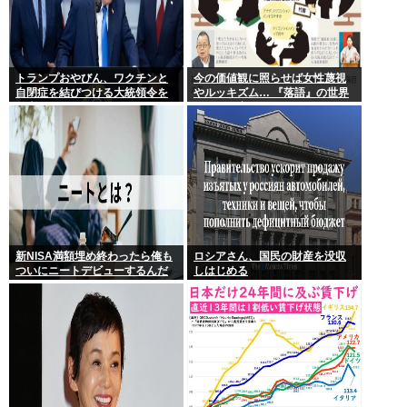
トランプおやびん、ワクチンと
今の価値観に照らせば女性蔑視
自閉症を結びつける大統領令を
やルッキズム… 『落語』の世界
発表へ、
もセリフ変更や改作、現代にふ
さわしい表現模索の動き
新NISA満額埋め終わったら俺も
ロシアさん、国民の財産を没収
ついにニートデビューするんだ
しはじめる
がアドバイスある?