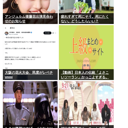
アンジュルム後藤花出演見合わ
疲れすぎて死にそう。死にたく
せのお知らせ
ない。どうしたらいい？
大阪の花火大会、民度がレベチ
【動画】日本人の伝統「よさこ
www
いソーラン」かっこよすぎる。
古来から我々のDNAに刻まれた
踊り