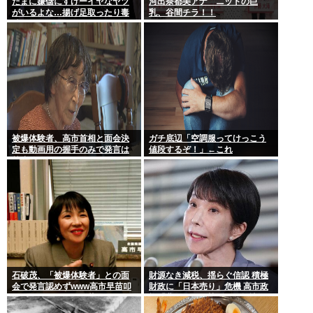
たまに嫌儲にすげーイヤなヤツ
河出奈都美アナ ニットの巨
がいるよな…揚げ足取ったり毒
乳、谷間チラ！！
吐いたり…
被爆体験者、高市首相と面会決
ガチ底辺「空調服ってけっこう
定も動画用の握手のみで発言は
値段するぞ！」←これ
禁止www
石破茂、「被爆体験者」との面
財源なき減税、揺らぐ信認 積極
会で発言認めずwww高市早苗叩
財政に「日本売り」危機 高市政
いてたケンモメンは革肉なもん
権「悲願」に固執〔深層探訪〕
だねえ～w