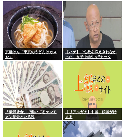
いことを頼む
京極はん「東京のうどんはカス
【ハゲ】「性欲を抑えきれなか
や」
った」女子中学生を”カッタ
ー”で脅し性的暴行か 56歳の男
逮捕 千葉
「最低賃金」で働いてるケンモ
【リアルガチ】中国、鎖国が始
メン意外といる説
まる