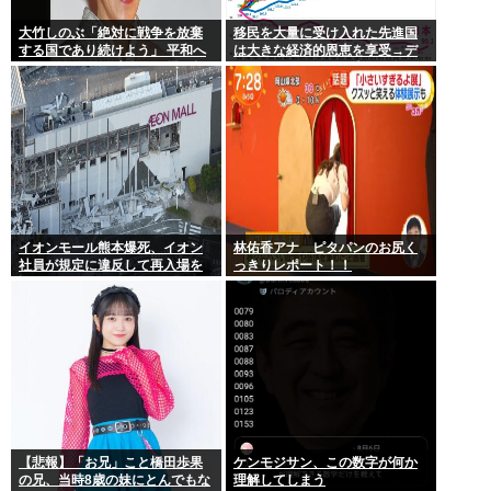
大竹しのぶ「絶対に戦争を放棄
移民を大量に受け入れた先進国
する国であり続けよう」 平和へ
は大きな経済的恩恵を享受→デ
の思いをつづる 広島に原爆が投
ータでもはっきり日本一人負け
下されてから81年
示される
イオンモール熊本爆死、イオン
林佑香アナ ピタパンのお尻く
社員が規定に違反して再入場を
っきりレポート！！
許可していた
【悲報】「お兄」こと橋田歩果
ケンモジサン、この数字が何か
の兄、当時8歳の妹にとんでもな
理解してしまう