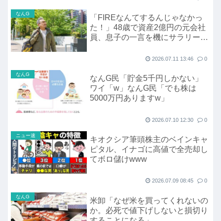
なんG
「FIREなんてするんじゃなかっ
た！」48歳で資産2億円の元会社
員、息子の一言を機にサラリーマ
ンへ復帰
2026.07.11 13:46
0
なんG
なんG民「貯金5千円しかない」
ワイ「w」なんG民「でも株は
5000万円ありますw」
2026.07.10 12:30
0
ニュー速
キオクシア筆頭株主のベインキャ
ピタル、イナゴに高値で全売却し
てボロ儲けwww
2026.07.09 08:45
0
なんG
米卸「なぜ米を買ってくれないの
か。必死で値下げしないと損切り
することになる」