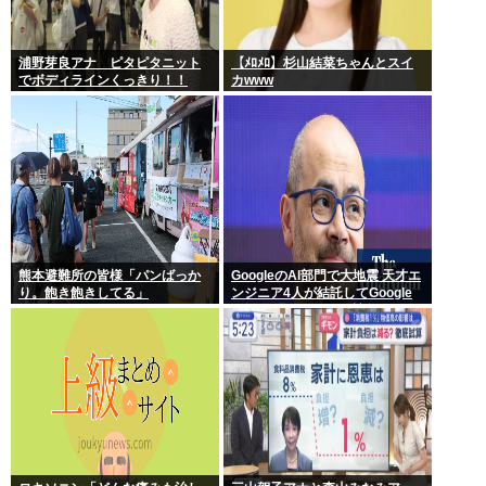
浦野芽良アナ ピタピタニット
【ﾒﾛﾒﾛ】杉山結菜ちゃんとスイ
でボディラインくっきり！！
カwww
熊本避難所の皆様「パンばっか
GoogleのAI部門で大地震 天才エ
り。飽き飽きしてる」
ンジニア4人が結託してGoogle
を離脱 遅れを取るAI競争さらに
苦しく 株価に影響大