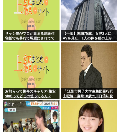
サッシ屋がプロが集まる建設住
【千葉】無職75歳、女児2人に
宅板でも暴れて馬鹿にされてて
AVを見せ、1人の体を服の上か
ワロタw
ら触る「服の上からぺろっと触
ったと思う」
お前らって携帯のキャリア(格安
『 江別市男子大学生集団暴行死
sim)ってどこの使ってるん？
主犯格・当時18歳の川口侑斗被
告に無期懲役の判決』 昨日この
スレ立ってた？