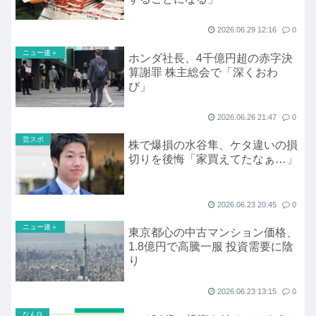
2026.06.29 12:16
0
ニュー速＋
ホンダ社長、4千億円超の赤字決
算謝罪 株主総会で「深くおわ
び」
2026.06.26 21:47
0
芸スポ
株で爆損の水谷隼、ケタ違いの損
切りを後悔「家買えてたなぁ…」
2026.06.23 20:45
0
ニュー速＋
東京都心の中古マンション価格、
1.8億円で高騰一服 投資需要に陰
り
2026.06.23 13:15
0
なんG