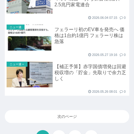
2.5兆円家電連合
2026.06.04 07:15
0
ニュー速
フェラーリ初のEV車を発売へ 価
格は1台約1億円 フェラーリ株は
急落
2026.05.27 19:16
0
ニュー速＋
【補正予算】赤字国債増発は回避
税収増の「貯金」先取りで余力乏
しく
2026.05.26 08:01
0
次のページ