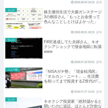
2026.08.04 18:15
0
なんG
株主優待生活で大腸ガンステージ
3の桐谷さん「もっとお金使って
色んなことしとけばよかった」
2026.08.01 18:15
0
なんG
FIRE達成してた夫婦さん、キオ
クシアショックで借金地獄に転落
www
2026.07.30 09:01
0
ニュー速
「NISAガチ勢」「現金枯渇民」
「オルカン・ニート」… 生活費
を削ってまで投資するZ世代の”誤
算”
2026.07.27 10:15
0
なんG
キオクシア投資家「絶対儲かると
聞いたのに追証。ほとんど詐欺な