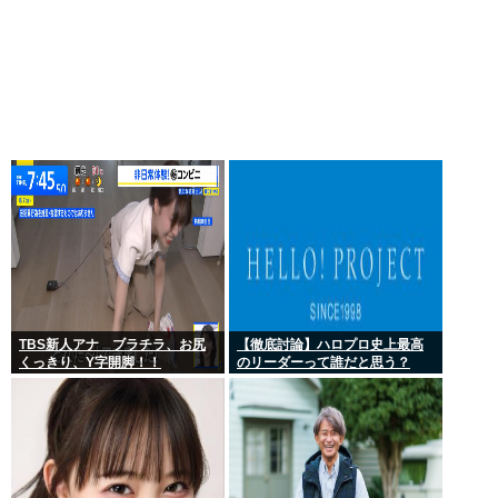
TBS新人アナ ブラチラ、お尻
【徹底討論】ハロプロ史上最高
くっきり、Y字開脚！！
のリーダーって誰だと思う？