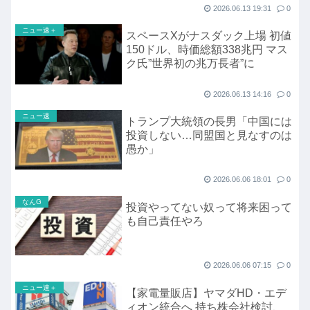
2026.06.13 19:31
0
ニュー速＋
スペースXがナスダック上場 初値
150ドル、時価総額338兆円 マス
ク氏”世界初の兆万長者”に
2026.06.13 14:16
0
ニュー速
トランプ大統領の長男「中国には
投資しない…同盟国と見なすのは
愚か」
2026.06.06 18:01
0
なんG
投資やってない奴って将来困って
も自己責任やろ
2026.06.06 07:15
0
ニュー速＋
【家電量販店】ヤマダHD・エデ
ィオン統合へ 持ち株会社検討、