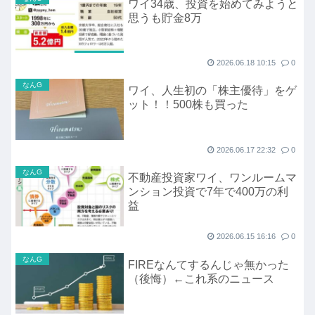
ワイ34歳、投資を始めてみようと
思うも貯金8万
2026.06.18 10:15
0
なんG
ワイ、人生初の「株主優待」をゲ
ット！！500株も買った
2026.06.17 22:32
0
なんG
不動産投資家ワイ、ワンルームマ
ンション投資で7年で400万の利
益
2026.06.15 16:16
0
なんG
FIREなんてするんじゃ無かった
（後悔）←これ系のニュース