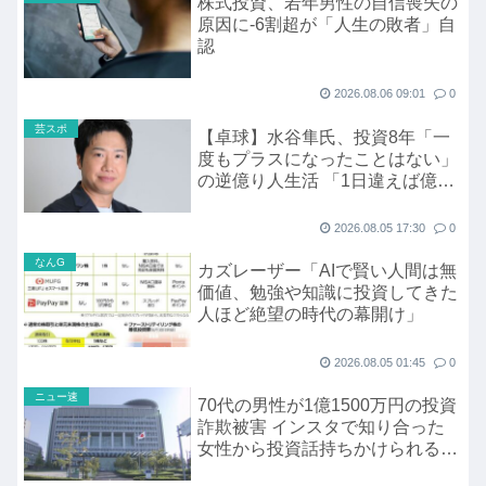
株式投資、若年男性の自信喪失の
原因に-6割超が「人生の敗者」自
認
2026.08.06 09:01
0
芸スポ
【卓球】水谷隼氏、投資8年「一
度もプラスになったことはない」
の逆億り人生活 「1日違えば億稼
げるときも何回もあった」
2026.08.05 17:30
0
なんG
カズレーザー「AIで賢い人間は無
価値、勉強や知識に投資してきた
人ほど絶望の時代の幕開け」
2026.08.05 01:45
0
ニュー速
70代の男性が1億1500万円の投資
詐欺被害 インスタで知り合った
女性から投資話持ちかけられる
岐阜