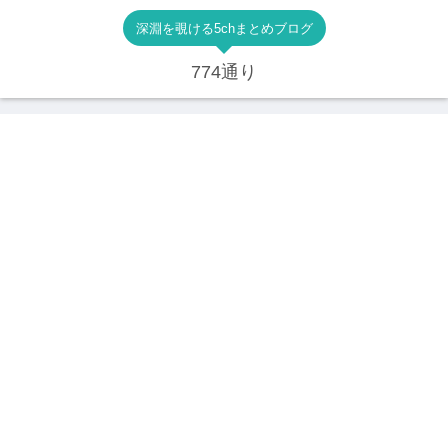
深淵を覗ける5chまとめブログ
774通り