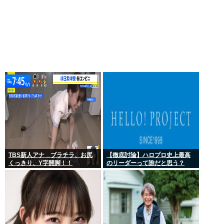
TBS新人アナ ブラチラ、お尻
【徹底討論】ハロプロ史上最高
くっきり、Y字開脚！！
のリーダーって誰だと思う？