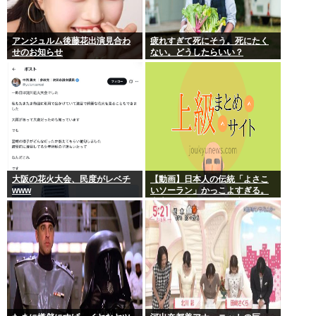
アンジュルム後藤花出演見合わ
疲れすぎて死にそう。死にたく
せのお知らせ
ない。どうしたらいい？
大阪の花火大会、民度がレベチ
【動画】日本人の伝統「よさこ
www
いソーラン」かっこよすぎる。
古来から我々のDNAに刻まれた
踊り