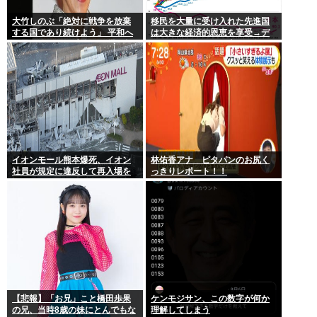
大竹しのぶ「絶対に戦争を放棄
移民を大量に受け入れた先進国
する国であり続けよう」 平和へ
は大きな経済的恩恵を享受→デ
の思いをつづる 広島に原爆が投
ータでもはっきり日本一人負け
下されてから81年
示される
イオンモール熊本爆死、イオン
林佑香アナ ピタパンのお尻く
社員が規定に違反して再入場を
っきりレポート！！
許可していた
【悲報】「お兄」こと橋田歩果
ケンモジサン、この数字が何か
の兄、当時8歳の妹にとんでもな
理解してしまう