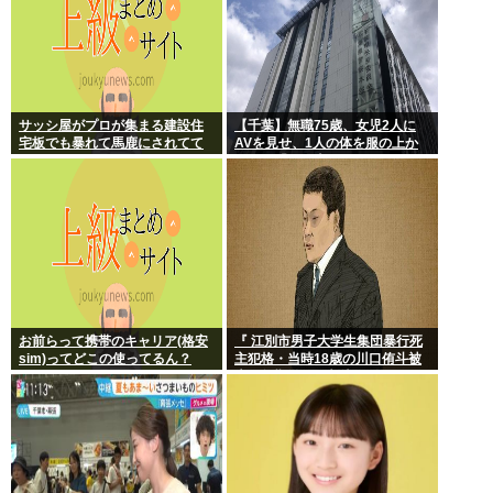
サッシ屋がプロが集まる建設住
【千葉】無職75歳、女児2人に
宅板でも暴れて馬鹿にされてて
AVを見せ、1人の体を服の上か
ワロタw
ら触る「服の上からぺろっと触
ったと思う」
お前らって携帯のキャリア(格安
『 江別市男子大学生集団暴行死
sim)ってどこの使ってるん？
主犯格・当時18歳の川口侑斗被
告に無期懲役の判決』 昨日この
スレ立ってた？