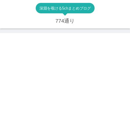
深淵を覗ける5chまとめブログ
774通り