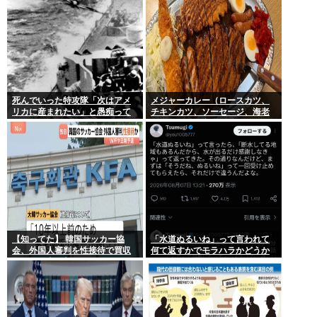
死んでいった特攻隊「次はアメ
メジャーカレー（ロースカツ、
リカに産まれたい」と愚痴って
チキンカツ、ソーセージ、海老
いた
フライ、ゆで卵）ケンモメンな
ら余裕でペロリだろ？
【知ってた】 韓国サッカー協
「水道ぬるいね」って言われて
会、外国人審判を性接待で買収
何て返すかでモラハラかどうか
していた事が判明
わかるらしいwww