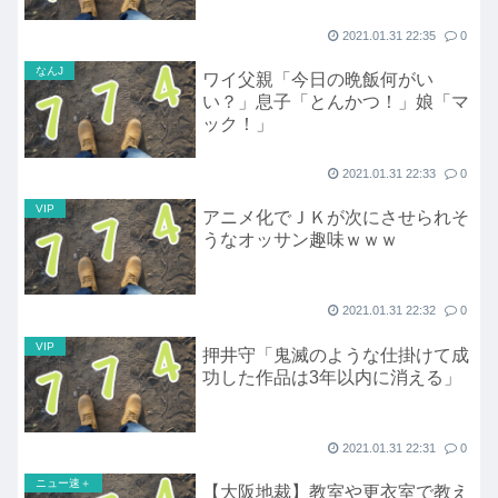
2021.01.31 22:35
0
なんJ
ワイ父親「今日の晩飯何がい
い？」息子「とんかつ！」娘「マ
ック！」
2021.01.31 22:33
0
VIP
アニメ化でＪＫが次にさせられそ
うなオッサン趣味ｗｗｗ
2021.01.31 22:32
0
VIP
押井守「鬼滅のような仕掛けて成
功した作品は3年以内に消える」
2021.01.31 22:31
0
ニュー速＋
【大阪地裁】教室や更衣室で教え