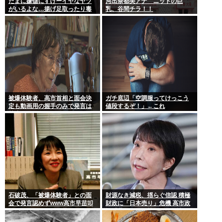
たまに嫌儲にすげーイヤなヤツ
河出奈都美アナ ニットの巨
がいるよな…揚げ足取ったり毒
乳、谷間チラ！！
吐いたり…
被爆体験者、高市首相と面会決
ガチ底辺「空調服ってけっこう
定も動画用の握手のみで発言は
値段するぞ！」←これ
禁止www
石破茂、「被爆体験者」との面
財源なき減税、揺らぐ信認 積極
会で発言認めずwww高市早苗叩
財政に「日本売り」危機 高市政
いてたケンモメンは革肉なもん
権「悲願」に固執〔深層探訪〕
だねえ～w