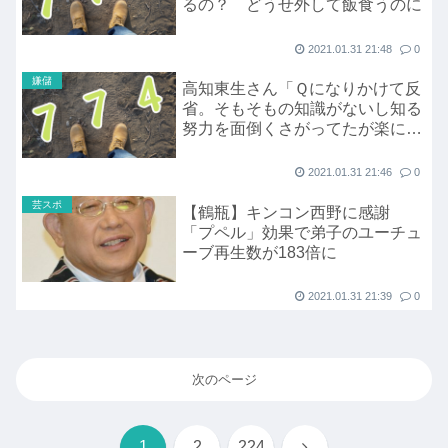
るの？ どうせ外して飯食うのに
2021.01.31 21:48
0
嫌儲
高知東生さん「Ｑになりかけて反
省。そもそもの知識がないし知る
努力を面倒くさがってたが楽に賢
そうな気分になれたんだよ」
2021.01.31 21:46
0
芸スポ
【鶴瓶】キンコン西野に感謝
「プペル」効果で弟子のユーチュ
ーブ再生数が183倍に
2021.01.31 21:39
0
次のページ
次
1
2
224