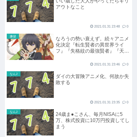
いい歳した大人がやってたらギリ
アウトなこと
2021.01.31 23:48
0
嫌儲
なろうの勢い衰えず。続々アニメ
化決定『転生賢者の異世界ライ
フ』『失格紋の最強賢者』『天才
王子の赤字国家再生術』
2021.01.31 23:46
0
なんJ
ダイの大冒険アニメ化、何故か失
敗する
2021.01.31 23:35
0
なんJ
24歳ま●こさん、毎月NISAに5
万、株式投資に10万円投資してし
まう