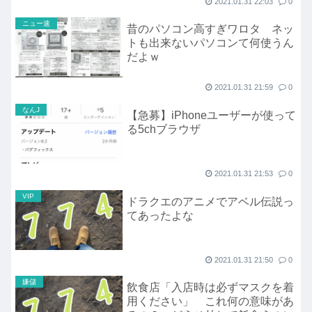
2021.01.31 22:03
0
ニュー速
昔のパソコン高すぎワロタ ネッ
トも出来ないパソコンて何使うん
だよｗ
2021.01.31 21:59
0
なんJ
【急募】iPhoneユーザーが使って
る5chブラウザ
2021.01.31 21:53
0
VIP
ドラクエのアニメでアベル伝説っ
てあったよな
2021.01.31 21:50
0
嫌儲
飲食店「入店時は必ずマスクを着
用ください」 これ何の意味があ