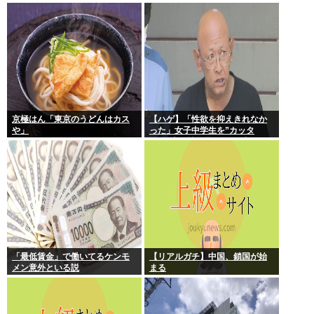
いことを頼む
京極はん「東京のうどんはカス
【ハゲ】「性欲を抑えきれなか
や」
った」女子中学生を”カッタ
ー”で脅し性的暴行か 56歳の男
逮捕 千葉
「最低賃金」で働いてるケンモ
【リアルガチ】中国、鎖国が始
メン意外といる説
まる