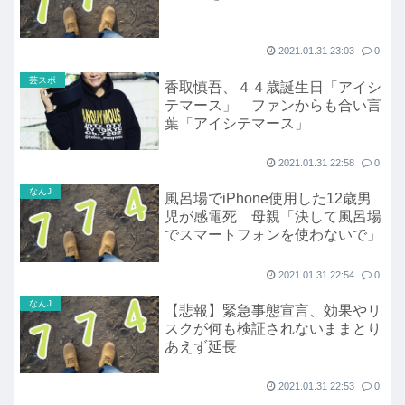
2021.01.31 23:03
0
芸スポ
香取慎吾、４４歳誕生日「アイシ
テマース」 ファンからも合い言
葉「アイシテマース」
2021.01.31 22:58
0
なんJ
風呂場でiPhone使用した12歳男
児が感電死 母親「決して風呂場
でスマートフォンを使わないで」
2021.01.31 22:54
0
なんJ
【悲報】緊急事態宣言、効果やリ
スクが何も検証されないままとり
あえず延長
2021.01.31 22:53
0