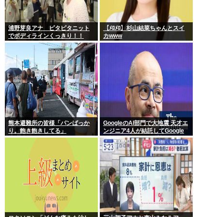
浦野芽良アナ ピタピタニット
【ﾒﾛﾒﾛ】杉山結菜ちゃんとスイ
でボディラインくっきり！！
カwww
熊本避難所の皆様「パンばっか
GoogleのAI部門で大地震 天才エ
り。飽き飽きしてる」
ンジニア4人が結託してGoogle
を離脱 遅れを取るAI競争さらに
苦しく 株価に影響大