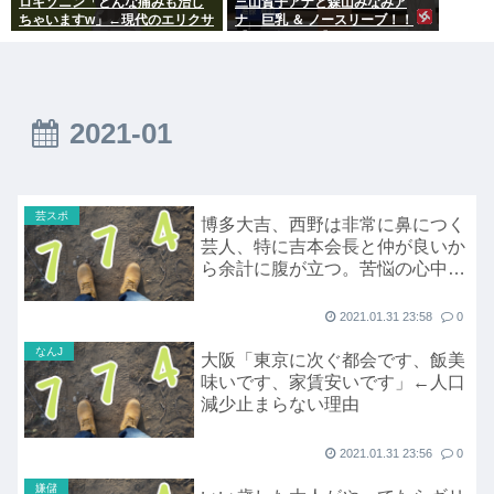
ロキソニン「どんな痛みも治し
三山賀子アナと森山みなみア
ちゃいますw」←現代のエリクサ
ナ 巨乳 ＆ ノースリーブ！！
ーやろ…
【GIF動画あり】
2021-01
芸スポ
博多大吉、西野は非常に鼻につく
芸人、特に吉本会長と仲が良いか
ら余計に腹が立つ。苦悩の心中を
明かす
2021.01.31 23:58
0
なんJ
大阪「東京に次ぐ都会です、飯美
味いです、家賃安いです」←人口
減少止まらない理由
2021.01.31 23:56
0
嫌儲