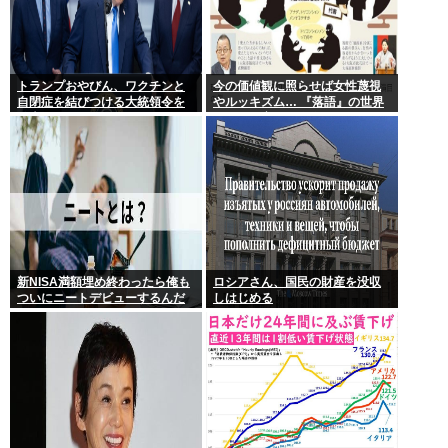
トランプおやびん、ワクチンと
今の価値観に照らせば女性蔑視
自閉症を結びつける大統領令を
やルッキズム… 『落語』の世界
発表へ、
もセリフ変更や改作、現代にふ
さわしい表現模索の動き
新NISA満額埋め終わったら俺も
ロシアさん、国民の財産を没収
ついにニートデビューするんだ
しはじめる
がアドバイスある?