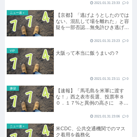
2021.01.31 23:33
0
ニュー速＋
【京都】「逃げようとしたのでは
ない、混乱して場を離れた」と容
疑を一部否認…無免許ひき逃げ容
疑で無職男性逮捕
2021.01.31 23:23
0
VIP
大阪って本当に飯うまいの？
2021.01.31 23:11
0
嫌儲
【速報】「馬毛島を米軍に渡す
な！」西之表市長選、投票率８
０．１７%と異例の高さに ネト
ウヨ涙目な当落判明はこのあとす
ぐ！
2021.01.31 23:06
0
ニュー速＋
米CDC、公共交通機関でのマス
ク着用を義務化