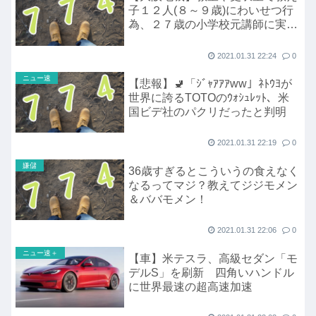
子１２人(８～９歳)にわいせつ行
為、２７歳の小学校元講師に実刑
判決
2021.01.31 22:24
0
ニュー速
【悲報】🚽「ｼﾞｬｱｱｱww」ﾈﾄｳﾖが
世界に誇るTOTOのｳｫｼｭﾚｯﾄ、米
国ビデ社のパクリだったと判明
2021.01.31 22:19
0
嫌儲
36歳すぎるとこういうの食えなく
なるってマジ？教えてジジモメン
＆ババモメン！
2021.01.31 22:06
0
ニュー速＋
【車】米テスラ、高級セダン「モ
デルS」を刷新 四角いハンドル
に世界最速の超高速加速