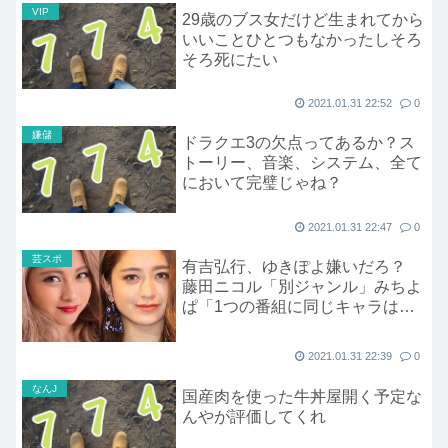
VIP
29歳のブス女だけど生まれてから
いいことひとつもなかったしそろ
そろ死にたい
2021.01.31 22:52
0
嫌儲
ドラクエ3の欠点ってあるか？ス
トーリー、音楽、システム、全て
において完璧じゃね？
2021.01.31 22:47
0
芸スポ
有吉弘行、ゆきぽよ嫌いだろ？
藤田ニコル「別ジャンル」みちよ
ぱ「1つの番組に同じキャラはい
らない」
2021.01.31 22:39
0
なんJ
国産肉を使った牛丼屋開く予定な
んやが評価してくれ