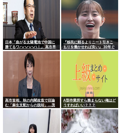
日本「曲がる太陽電池で中国に
『移民に頼るよりニート引きこ
勝てるワハハハハハ！」 高市早
もりを働かせれば良い』 30年ぐ
苗「勝てる！ ガハハハハハ
らい言ってるけど絶対に実現し
ハ！」
ない理由www
高市首相、秋の内閣改造で目論
A型作業所すら務まらない俺はど
む「麻生支配からの脱却」…茂
うすればいい？？？
木敏充氏も小林鷹之氏もクビ