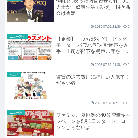
5年前の腐った肉食わせられ…元
力士が「奴隷生活」訴え 相撲協
会は否定
2023.07.31 21:39
0
ニュー速＋
【企業】「ぶち56すぞ!」ビッグ
モーター“パワハラ”内部音声を入
手 上司が部下を罵声…客を「し
ばいてやる」とのLINEも
2023.07.31 21:38
0
なんJ
賃貸の退去費用に詳しい人来てく
ださい😨
2023.07.31 18:17
0
ニュー速
ファミマ、夏恒例の40％増量キャ
ンペーンを8月1日スタート ロー
ソンじゃないよ