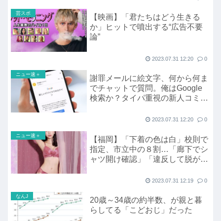
芸スポ
【映画】「君たちはどう生きる
か」ヒットで噴出する“広告不要
論”
2023.07.31 12:20
0
ニュー速＋
謝罪メールに絵文字、何から何ま
でチャットで質問。俺はGoogle
検索か？タイパ重視の新人コミュ
ニケーションに悩む上司の苦悩
2023.07.31 12:20
0
ニュー速＋
【福岡】「下着の色は白」校則で
指定、市立中の８割…「廊下でシ
ャツ開け確認」「違反して脱がさ
れた」
2023.07.31 12:19
0
なんJ
20歳～34歳の約半数、が親と暮
らしてる「こどおじ」だった