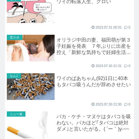
ワイの転落人生、グロい
2023.07.31 00:31
0
芸スポ
オリラジ中田の妻、福田萌が第３
子妊娠を発表 ７年ぶりに出産を
控え「新鮮な気持ちで妊婦生活を
楽しんでいます」
2023.07.30 21:31
0
なんJ
ワイのばあちゃん(92)1日に40本
もタバコ吸うんだが辞めさせたい
2023.07.30 21:30
0
ニュー速
バカ・ケチ・マヌケはタバコを吸
わない。バカほど｢タバコは絶対
ダメ｣と言いたがる。( ´ー｀)y-~~