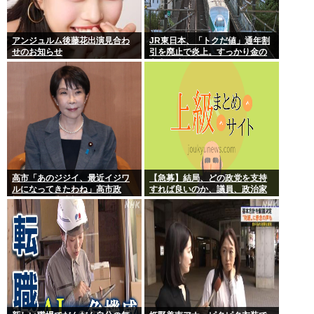
アンジュルム後藤花出演見合わ
JR東日本、「トクだ値」通年割
せのお知らせ
引を廃止で炎上。すっかり金の
亡者と成り下がったな
高市「あのジジイ、最近イジワ
【急募】結局、どの政党を支持
ルになってきたわね」高市政
すれば良いのか、議員、政治家
権、ついに麻生切り！嫌儲はど
は全員悪か
っちにつくの