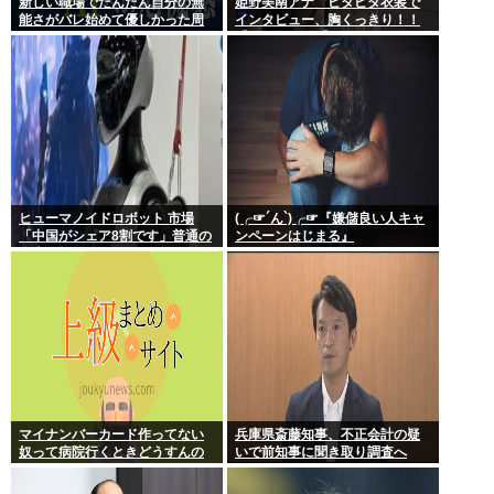
新しい職場でだんだん自分の無
姫野美南アナ ピタピタ衣装で
能さがバレ始めて優しかった周
インタビュー、胸くっきり！！
りの人たちが徐々に冷たくなっ
【GIF動画あり】
ていく時ってゾクゾクするよな
ヒューマノイドロボット 市場
(╭☞´ん`)╭☞『嫌儲良い人キャ
「中国がシェア8割です」普通の
ンペーンはじまる』
日本人怒りのフェイクニュース
認定へ…
マイナンバーカード作ってない
兵庫県斎藤知事、不正会計の疑
奴って病院行くときどうすんの
いで前知事に聞き取り調査へ