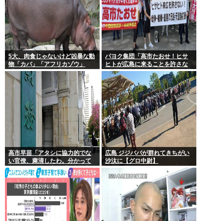
5大、肉食じゃないけど凶暴な動
パヨク集団「高市たおせ！ヒサ
物「カバ」「アフリカゾウ」
ヒトが広島に来ることを許さな
「バッファロー」「コーカサス
い！天皇制打倒！」
オオカブト」
高市早苗「アタシに協力的でな
広島 ジジババが群れてきちがい
い官僚、粛清したわ。分かって
沙汰に【グロ中尉】
るわね？」他の官僚「(ブルブ
ル)」