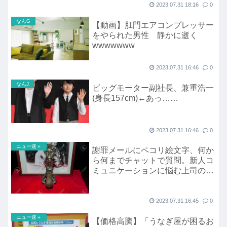
2023.07.31 18:16
0
なんG
【動画】肛門エアコンプレッサー
をやられた男性 静かに逝く
wwwwwww
2023.07.31 16:46
0
なんJ
ビッグモーター副社長、兼重浩一
(身長157cm)←あっ……
2023.07.31 16:46
0
ニュー速＋
謝罪メールにペコリ絵文字、何か
ら何までチャットで質問。新人コ
ミュニケーションに悩む上司の苦
悩
2023.07.31 16:45
0
ニュー速＋
【価格高騰】「うなぎ屋が困るお