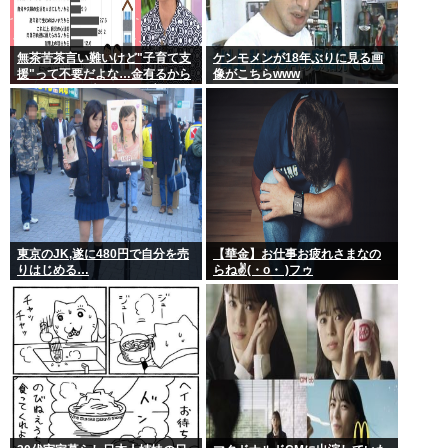
無茶苦茶言い難いけど"子育て支
ケンモメンが18年ぶりに見る画
援"って不要だよな…金有るから
像がこちらwww
子供作ってる癖に更に政府から
たんまり金貰う屑だよ
東京のJK,遂に480円で自分を売
【華金】お仕事お疲れさまなの
りはじめる…
らね✌(・o・ )フゥ