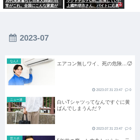
30代実家暮らし日本人姉妹の日
マクドナルドCMに出演していた
常がこれ。全国にこんな家庭が
上國料萌衣さん、バイトに応募
400万世帯ある。
するも書類選考で落ちる
2023-07
なんJ
エアコン無しワイ、死の危険…🥵
2023.07.31 23:47
0
ニュー速
白いTシャツってなんですぐに黄
ばんでしまうんだ？
2023.07.31 23:47
0
芸スポ