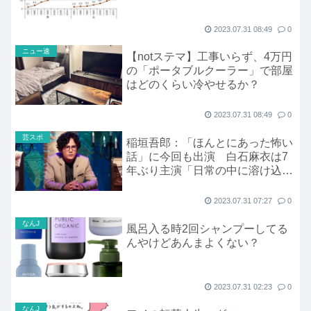
2023.07.31 08:49
0
ニュー速
【notステマ】工事いらず、4万円
の「ポータブルクーラー」で部屋
はどのくらい冷やせるか？
2023.07.31 08:49
0
芸スポ
稲垣吾郎：「ほんとにあった怖い
話」に今回も出演 白石麻衣は7
年ぶり主演「日常の中に溶け込ん
だ恐怖を感じゾッと」
2023.07.31 07:27
0
なんJ
風呂入る時2回シャンプーしてる
んやけどあんまよくない？
2023.07.31 02:23
0
なんJ