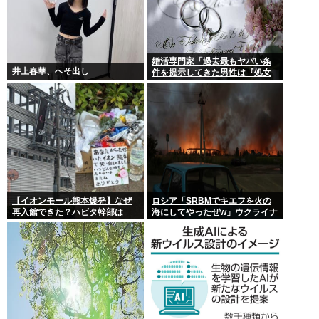
婚活専門家「過去最もヤバい条
井上春華、へそ出し
件を提示してきた男性は『処女
信仰』」ケンモメン…
【イオンモール熊本爆発】なぜ
ロシア「SRBMでキエフを火の
再入館できた？ハビタ幹部は
海にしてやったぜw」ウクライナ
「モール職員は引き止めなかっ
「我々もSRBMで反撃する
た」イオン「運用を徹底できな
ぞ！」
かった可能性」