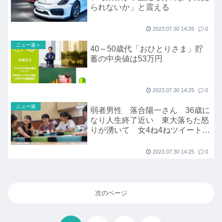
られないか」と震える
2023.07.30 14:26
0
ニュー速＋
40～50歳代「おひとりさま」貯
蓄の中央値は53万円
2023.07.30 14:25
0
ニュー速
弱者男性 落合陽一さん 36歳に
なり人生終了近い 東大落ちた怒
りが湧いて 女4ね4ねツイートし
てる
2023.07.30 14:25
0
次のページ