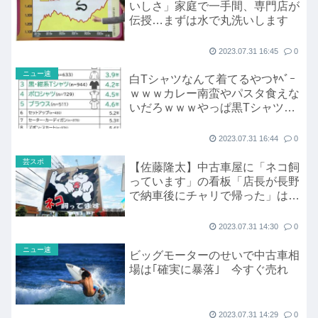
いしさ」家庭で一手間、専門店が
伝授…まずは水で丸洗いします
2023.07.31 16:45
0
ニュー速
白Tシャツなんて着てるやつﾔﾍﾞｰ
ｗｗｗカレー南蛮やパスタ食えな
いだろｗｗｗやっぱ黒Tシャツだ
よな
2023.07.31 16:44
0
芸スポ
【佐藤隆太】中古車屋に「ネコ飼
っています」の看板「店長が長野
で納車後にチャリで帰った」は本
当なのか？
2023.07.31 14:30
0
ニュー速
ビッグモーターのせいで中古車相
場は｢確実に暴落｣ 今すぐ売れ
2023.07.31 14:29
0