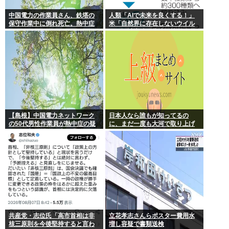
中国電力の作業員さん、鉄塔の
人類「AIで未来を良くする！」
保守作業中に倒れ死亡。熱中症
米「自然界に存在しないウイル
か
スを設計増殖に成功」技術が進
む程自ら破滅要因を増やす愚種
【島根】中国電力ネットワーク
日本人なら誰もが知ってるの
の50代男性作業員が熱中症の疑
に、まだ一度も大河で取り上げ
いで死亡 鉄塔の保守作業後に倒
られてない歴史上の人物
れる 邑南町
共産党・志位氏「高市首相は非
立花孝志さんらポスター費用水
核三原則を今後堅持すると言わ
増し容疑で書類送検