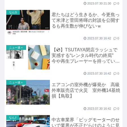
2023.07.30 21:30
0
なんG
君たちはどう生きるか、今更焦っ
て米津と菅田将暉の対談を公開す
るも再生数が伸びないｗ
2023.07.30 16:42
0
ニュー速＋
【💿】TSUTAYA閉店ラッシュで
実感する“レンタル時代の終焉”
今や再生プレーヤーを持っていな
い人も多い
2023.07.30 16:42
0
ニュー速＋
エアコンの室外機が爆発か 高級
外車販売店で火災 室外機14基焼
損【鳥取】
2023.07.30 16:42
0
なんJ
中古車業界「ビッグモーターのせ
いで業界が不正だらけのように見