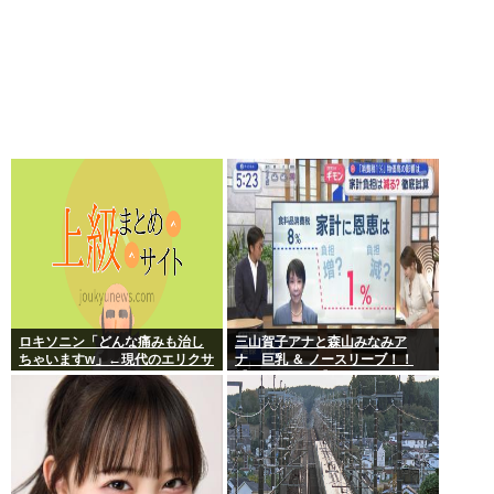
ロキソニン「どんな痛みも治し
三山賀子アナと森山みなみア
ちゃいますw」←現代のエリクサ
ナ 巨乳 ＆ ノースリーブ！！
ーやろ…
【GIF動画あり】