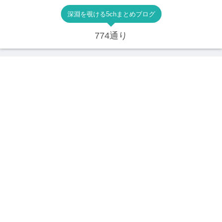
深淵を覗ける5chまとめブログ
774通り