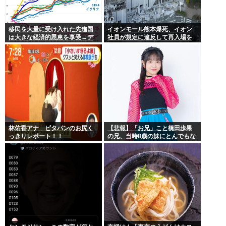
移民を大量に受け入れた先進国
イオンモール熊本爆死、イオン
は大きな経済的恩恵を享受→デ
社員が規定に違反して再入場を
ータでもはっきり日本一人負け
許可していた
示される
林佑香アナ ピタパンのお尻く
【悲報】「お兄」こと橋田歩果
っきりレポート！！
の兄、当時8歳の妹にとんでもな
いことを頼む