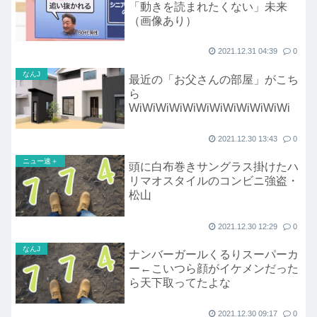
「動きを読まれたくない」未来
（画像あり）
2021.12.31 04:39
0
なんJ
最近の「お父さんの部屋」がこち
ら
WiWiWiWiWiWiWiWiWiWiWiWi
2021.12.30 13:43
0
ニュー速＋
頭に白布巻きサングラス掛けたハ
リマオスタイルのコンビニ強盗・
松山
2021.12.30 12:29
0
なんJ
ナンバーガールくるりスーパーカ
ー←こいつら顔がイケメンだった
ら天下取ってたよな
2021.12.30 09:17
0