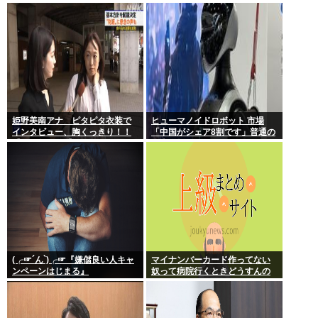
は全員悪か
りの人たちが徐々に冷たくなっ
ていく時ってゾクゾクするよな
姫野美南アナ ピタピタ衣装で
ヒューマノイドロボット 市場
インタビュー、胸くっきり！！
「中国がシェア8割です」普通の
【GIF動画あり】
日本人怒りのフェイクニュース
認定へ…
(╭☞´ん`)╭☞『嫌儲良い人キャ
マイナンバーカード作ってない
ンペーンはじまる』
奴って病院行くときどうすんの