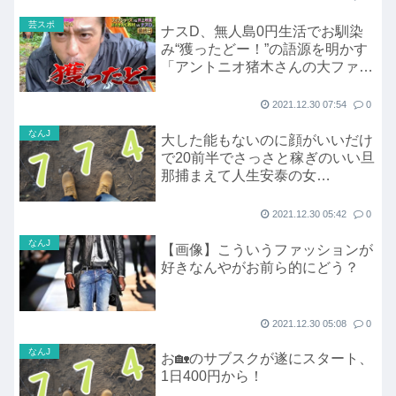
芸スポ
ナスD、無人島0円生活でお馴染
み“獲ったどー！”の語源を明かす
「アントニオ猪木さんの大ファン
で」
2021.12.30 07:54
0
なんJ
大した能もないのに顔がいいだけ
で20前半でさっさと稼ぎのいい旦
那捕まえて人生安泰の女
wwrwwwrwrwwr
2021.12.30 05:42
0
なんJ
【画像】こういうファッションが
好きなんやがお前ら的にどう？
2021.12.30 05:08
0
なんJ
お🏡のサブスクが遂にスタート、
1日400円から！