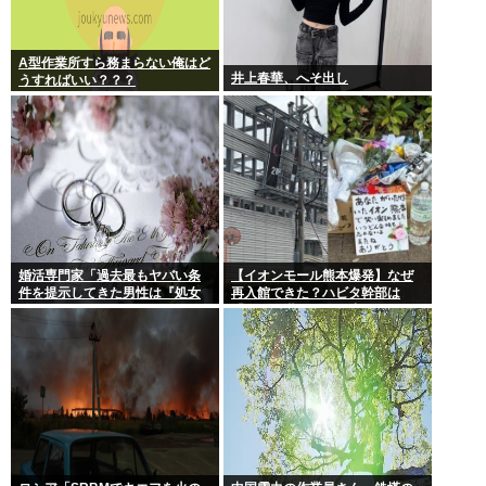
A型作業所すら務まらない俺はど
井上春華、へそ出し
うすればいい？？？
婚活専門家「過去最もヤバい条
【イオンモール熊本爆発】なぜ
件を提示してきた男性は『処女
再入館できた？ハビタ幹部は
信仰』」ケンモメン…
「モール職員は引き止めなかっ
た」イオン「運用を徹底できな
かった可能性」