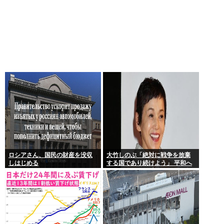
ロシアさん、国民の財産を没収
大竹しのぶ「絶対に戦争を放棄
しはじめる
する国であり続けよう」 平和へ
の思いをつづる 広島に原爆が投
下されてから81年