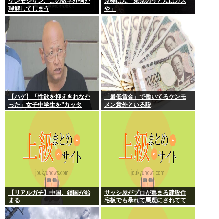
ケンモジサン、この数字が何か
京極はん「東京のうどんはカス
理解してしまう
や」
【ハゲ】「性欲を抑えきれなか
「最低賃金」で働いてるケンモ
った」女子中学生を”カッタ
メン意外といる説
ー”で脅し性的暴行か 56歳の男
逮捕 千葉
【リアルガチ】中国、鎖国が始
サッシ屋がプロが集まる建設住
まる
宅板でも暴れて馬鹿にされてて
ワロタw