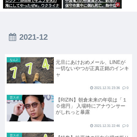
ロシア「SRBMでキエフを火の
中国電力の作業員さん、鉄塔の
海にしてやったぜw」ウクライナ
保守作業中に倒れ死亡。熱中症
「我々もSRBMで反撃する
か
ぞ！」
2021-12
なんJ
元旦にあけおめメール、LINEが
一切ないやつが正真正銘のインキ
ャ
2021.12.31 23:36
0
芸スポ
【RIZIN】朝倉未来の年収は「１
０億円」 入場時にアナウンサー
がしれっと暴露
2021.12.31 22:46
0
芸スポ