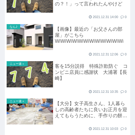
の？！」って言われたんやけど
2021.12.31 14:00
0
なんJ
【画像】最近の「お父さんの部
屋」がこちら
WiWiWiWiWiWiWiWiWiWiWiWi
2021.12.31 12:06
0
ニュー速＋
客を15分説得 特殊詐欺防ぐ コ
ンビニ店員に感謝状 大浦署【長
崎】
2021.12.31 10:35
0
ニュー速＋
【大分】女子高生さん、1人暮ら
しの高齢者たちに良いお正月を迎
えてもらうために、手作りの餅を
配布へ
2021.12.31 10:03
0