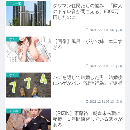
ニュー速
タワマン住民たちの悩み 「隣人
のトイレ音が聞こえる」8000万
円したのに
2021.12.31 09:56
0
なんJ
【画像】風呂上がりの姉、エ口す
ぎる
2021.12.31 09:17
0
なんJ
ハゲを隠して結婚した男、結婚後
にハゲがバレ『背信行為』で逮捕
2021.12.31 09:13
0
芸スポ
【RIZIN】斎藤裕 朝倉未来戦に
秘策「１年間練習している武器が
ある」