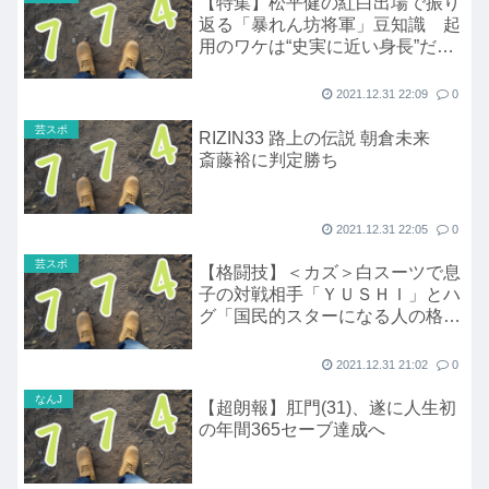
【特集】松平健の紅白出場で振り
返る「暴れん坊将軍」豆知識 起
用のワケは“史実に近い身長”だっ
た？
2021.12.31 22:09
0
芸スポ
RIZIN33 路上の伝説 朝倉未来
斎藤裕に判定勝ち
2021.12.31 22:05
0
芸スポ
【格闘技】＜カズ＞白スーツで息
子の対戦相手「ＹＵＳＨＩ」とハ
グ「国民的スターになる人の格好
よさを直々に感じさせてもらっ
た」と感激
2021.12.31 21:02
0
なんJ
【超朗報】肛門(31)、遂に人生初
の年間365セーブ達成へ