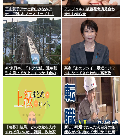
三山賀子アナと森山みなみア
アンジュルム後藤花出演見合わ
ナ 巨乳 ＆ ノースリーブ！！
せのお知らせ
【GIF動画あり】
JR東日本、「トクだ値」通年割
高市「あのジジイ、最近イジワ
引を廃止で炎上。すっかり金の
ルになってきたわね」高市政
亡者と成り下がったな
権、ついに麻生切り！嫌儲はど
っちにつくの
【急募】結局、どの政党を支持
新しい職場でだんだん自分の無
すれば良いのか、議員、政治家
能さがバレ始めて優しかった周