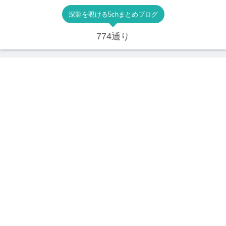
深淵を覗ける5chまとめブログ
774通り