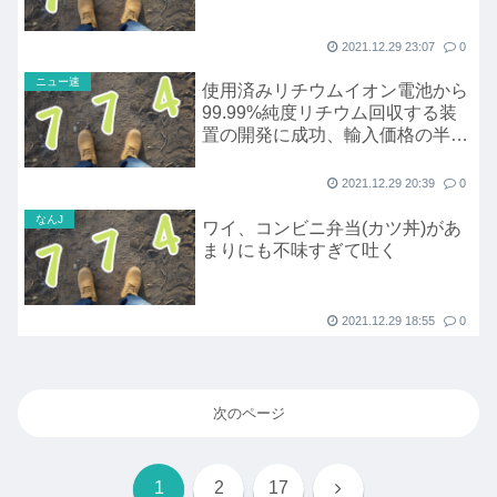
2021.12.29 23:07
0
ニュー速
使用済みリチウムイオン電池から
99.99%純度リチウム回収する装
置の開発に成功、輸入価格の半値
以下
2021.12.29 20:39
0
なんJ
ワイ、コンビニ弁当(カツ丼)があ
まりにも不味すぎて吐く
2021.12.29 18:55
0
次のページ
次
1
2
17