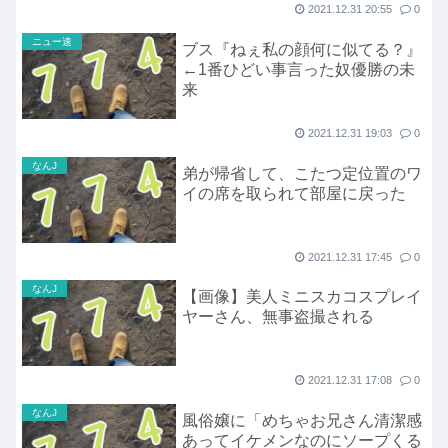
2021.12.31 20:55
0
ニュー速
ブス『ねぇ私の顔何に似てる？』
←1番ひどい事言った奴優勝の未
来
2021.12.31 19:03
0
なんJ
弟が帰省して、こたつ定位置のワ
イの席を取られて部屋に戻った
2021.12.31 17:45
0
なんJ
【画像】美人ミニスカコスプレイ
ヤーさん、無事盗撮される
2021.12.31 17:08
0
なんJ
風俗嬢に「めちゃお兄さん清潔感
あってイケメンなのにソープくる