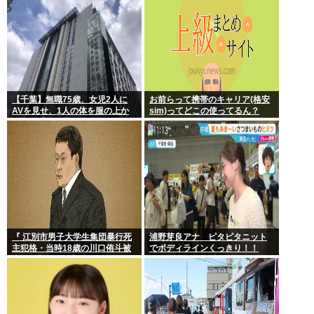
【千葉】無職75歳、女児2人に
お前らって携帯のキャリア(格安
AVを見せ、1人の体を服の上か
sim)ってどこの使ってるん？
ら触る「服の上からぺろっと触
ったと思う」
『 江別市男子大学生集団暴行死
浦野芽良アナ ピタピタニット
主犯格・当時18歳の川口侑斗被
でボディラインくっきり！！
告に無期懲役の判決』 昨日この
スレ立ってた？