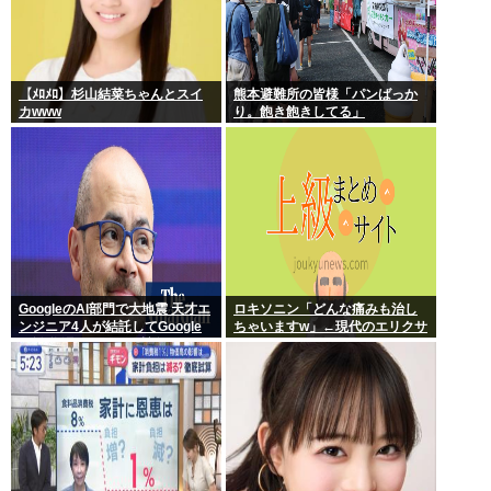
【ﾒﾛﾒﾛ】杉山結菜ちゃんとスイ
熊本避難所の皆様「パンばっか
カwww
り。飽き飽きしてる」
GoogleのAI部門で大地震 天才エ
ロキソニン「どんな痛みも治し
ンジニア4人が結託してGoogle
ちゃいますw」←現代のエリクサ
を離脱 遅れを取るAI競争さらに
ーやろ…
苦しく 株価に影響大