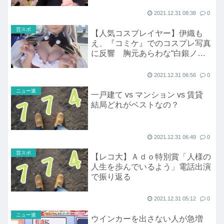
2021.12.31 08:38
0
芸スポ
【人気コスプレイヤー】伊織も
え、『コミケ』でのコスプレ写真
に反響 胸元あらわな“白銀ノエ
ル”姿に「かわいい！」「たまら
ん！」
2021.12.31 06:56
0
ニュー速
一戸建て vs マンション vs 賃貸
結局どれがベストなの？
2021.12.31 06:49
0
芸スポ
【レコ大】Ａｄｏ特別賞「人様の
人生を歩んでいるよう」電話出演
で振り返る
2021.12.31 05:12
0
ニュー速
ウインカーを出さない人が急増