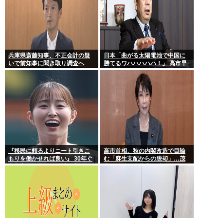
兵庫県斎藤知事、不正会計の疑
日本「曲がる太陽電池で中国に
いで前知事に聞き取り調査へ
勝てるワハハハハハ！」 高市早
苗「勝てる！ ガハハハハハ
ハ！」
『移民に頼るよりニート引きこ
高市首相、秋の内閣改造で目論
もりを働かせれば良い』 30年ぐ
む「麻生支配からの脱却」…茂
らい言ってるけど絶対に実現し
木敏充氏も小林鷹之氏もクビ
ない理由www