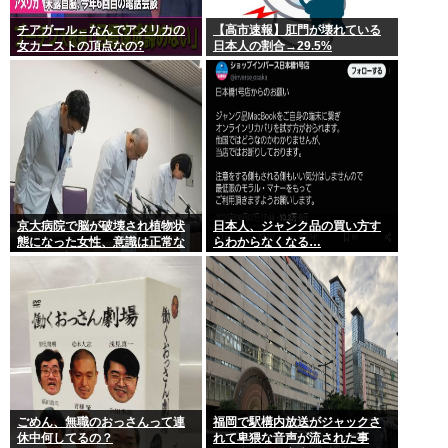
チアガール←なんでアメリカの
【高市速報】肛門が壊れている
女カーストの頂点なの?
日本人の割合→29.5%
京大病院で脳が破壊され植物状
日本人、ジャンク品の買い方す
態になった女性、意識は正常な
らわからなくなる…
ことが確認されおわる
ごめん、無職のおっさんって連
福岡で駅構内放送がジャックさ
休中何してるの？
れて卑猥な音声が流された事