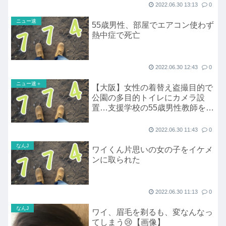
2022.06.30 13:13
0
ニュー速
55歳男性、部屋でエアコン使わず
熱中症で死亡
2022.06.30 12:43
0
ニュー速＋
【大阪】女性の着替え盗撮目的で
公園の多目的トイレにカメラ設
置…支援学校の55歳男性教師を懲
戒免職
2022.06.30 11:43
0
なんJ
ワイくん片思いの女の子をイケメ
ンに取られた
2022.06.30 11:13
0
なんJ
ワイ、眉毛を剃るも、変なんなっ
てしまう😢【画像】