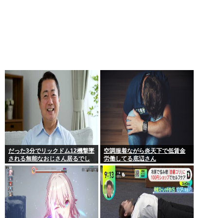
だった3分でリックドム12機撃墜
空調服着ながら炎天下で低賃金
される無能なおじさん居るでし
労働してる底辺さん
ょ