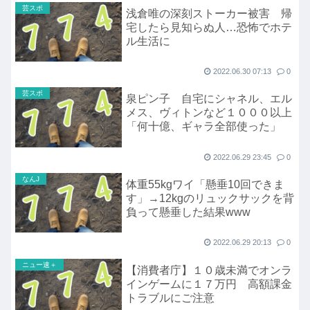
芸スポ
浅倉唯の深刻ストーカー被害 帰
宅したら見知らぬ人…恐怖でホテ
ル生活に
2022.06.30 07:13
0
芸スポ
泉ピン子 自宅にシャネル、エル
メス、ヴィトンなど１０００以上
「何十億、ギャラ全部使った」
2022.06.29 23:45
0
なんJ
体重55kgワイ「懸垂10回できま
す」→12kgのリュックサックを背
負って懸垂した結果www
2022.06.29 20:13
0
ニュー速＋
【消費者庁】１０歳未満でオンラ
インゲームに１７万円 高額課金
トラブルにご注意