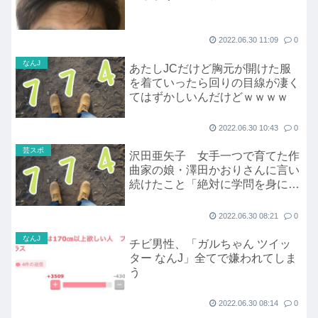
2022.06.30 11:09
0
なんJ
あたしJCだけど胸元が開けた服
を着ていったら回りの目線が凄く
てはずかしいんだけどｗｗｗｗ
2022.06.30 10:43
0
芸スポ
沢田亜矢子 女手一つで育てた作
曲家の娘・澤田かおりさんに言い
続けたこと「絶対に学問を身につ
けて…」
2022.06.30 08:21
0
なんJ
チビ男性、「ガルちゃん ツイッ
ター なんJ」全てで嫌われてしま
う
2022.06.30 08:14
0