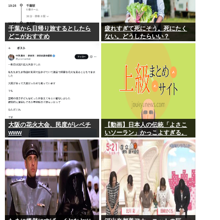
千葉から日帰り旅するとしたら
疲れすぎて死にそう。死にたく
どこがおすすめ
ない。どうしたらいい？
大阪の花火大会、民度がレベチ
【動画】日本人の伝統「よさこ
www
いソーラン」かっこよすぎる。
古来から我々のDNAに刻まれた
踊り