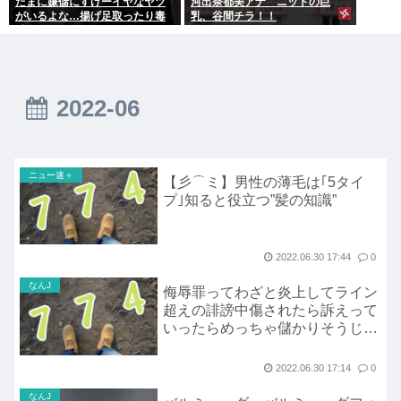
たまに嫌儲にすげーイヤなヤツ
河出奈都美アナ ニットの巨
がいるよな…揚げ足取ったり毒
乳、谷間チラ！！
吐いたり…
2022-06
ニュー速＋
【彡⌒ミ】男性の薄毛は｢5タイ
プ｣知ると役立つ”髪の知識”
2022.06.30 17:44
0
なんJ
侮辱罪ってわざと炎上してライン
超えの誹謗中傷されたら訴えって
いったらめっちゃ儲かりそうじゃ
ね？
2022.06.30 17:14
0
なんJ