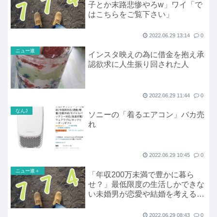
子とか末路悲惨やろw」ワイ「で
はこちらをご覧下さい」
2022.06.29 13:14
0
ニュー速
インスタ映えの為に借金を抱え承
認欲求に人生振り回された人
2022.06.29 11:44
0
なんJ
ソニーの「着るエアコン」バカ売
れ
2022.06.29 10:45
0
ニュー速＋
「年収200万未満で豊かに暮ら
せ？」最低限度の生活しかできな
い未婚男が恋愛や結婚を考える余
裕はない
2022.06.29 08:43
0