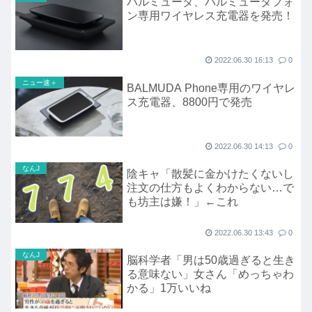
バルミューダ、バルミューダフォ
ン専用ワイヤレス充電器を発売！
2022.06.30 16:13
0
ニュー速＋
BALMUDA Phone専用のワイヤレ
ス充電器、8800円で発売
2022.06.30 14:13
0
なんJ
陰キャ「散髪に金かけたくないし
注文の仕方もよくわからない…で
も坊主は嫌！」←これ
2022.06.30 13:43
0
なんJ
脳科学者「男は50歳過ぎると生き
る意味ない」女さん「めっちゃわ
かる」1万いいね