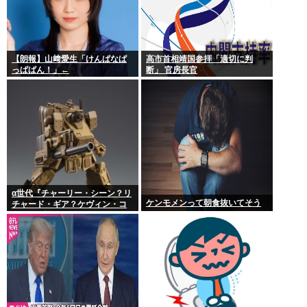
【朗報】山﨑愛生「けんぱなぱ
高市首相靖国参拝「適切に判
っぱぱん！」←
断」 官房長官
α世代『チャーリー・シーン？リ
ケンモメンって朝食抜いてそう
チャード・ギア？ケヴィン・コ
スナー？誰ですかそれ？？』何
故なのか