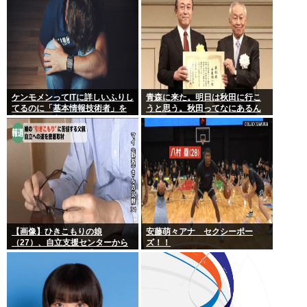
ケンモメンってITに詳しいふりし
青森に来た。明日は秋田に行こ
てるのに「基本情報技術者」を
うと思う。秋田ってなにあるん
難しいって言ってて笑ったわ
だ？
【画像】ひきこもりの娘
安藤萌々アナ セクシーポー
（27）、自立支援センターから
ズ！！
酷いスパルタ指導を受けてしま
う