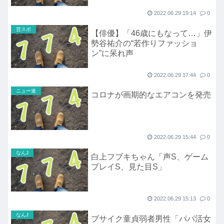
2022.06.29 19:14
0
芸スポ
【俳優】「46歳にもなって…」伊
勢谷祐介の“若作りファッショ
ン”に呆れ声
2022.06.29 17:44
0
ニュー速
コロナが画期的なエアコンを発売
2022.06.29 15:44
0
なんJ
白上フブキちゃん「声S、ゲーム
プレイS、見た目S」
2022.06.29 15:13
0
なんJ
ブサイク童貞弱者男性「パパ活女