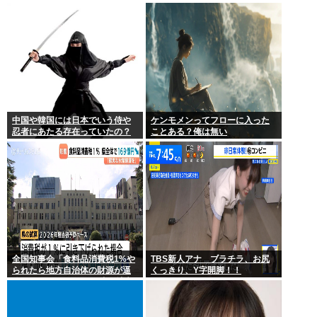
件、やはり元音声は動ありの動
画だった
中国や韓国には日本でいう侍や
ケンモメンってフローに入った
忍者にあたる存在っていたの？
ことある？俺は無い
全国知事会「食料品消費税1%や
TBS新人アナ ブラチラ、お尻
られたら地方自治体の財源が逼
くっきり、Y字開脚！！
迫してしまう 」…この流れ地方
税増税するしかないよ、もう