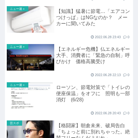
ニュー速＋
【知識】猛暑に節電…「エアコン
つけっぱ」はNGなのか？ メー
カーに聞いてみた
2022.06.28 23:43
0
ニュー速＋
【エネルギー危機】仏エネルギー
大手、消費者に「緊急の自制」呼
びかけ 価格高騰受け
2022.06.28 22:13
0
ニュー速＋
ローソン、節電対策で「トイレの
便座保温」をオフに 照明も一部
消灯 (6/28)
2022.06.28 20:43
0
芸スポ
【格闘家】朝倉未来、破局告白
「ちょっと前に別れちゃった。絶
賛フリーなんだよおれ」