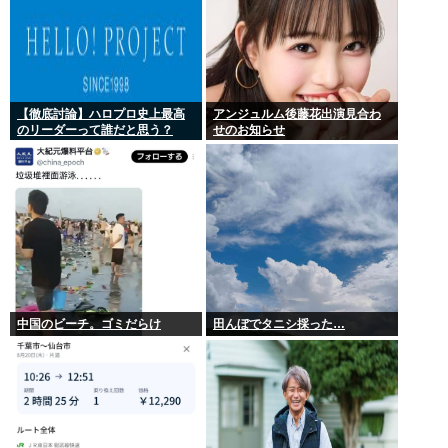
【徹底討論】ハロプロ史上最高
アンジュルム後藤花出演見合わ
のリーダーって誰だと思う？
せのお知らせ
中国のビーチ。ゴミだらけ
田んぼでタニシ採った…