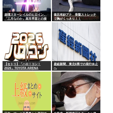
崩壊スターレイルのヒロイン、
後呂有紗アナ 骨盤ストレッチ
「三月なのか」高市早苗との接
で胸がくっきり！！
点があまりにも多すぎる。もし
かして早苗がモデル？
【セトリ】「ハロ！コン！
産経新聞、東北6県での発行休止
2026」TOYOTA ARENA
へ
TOKYO 8月8日昼・夜公演セッ
トリス