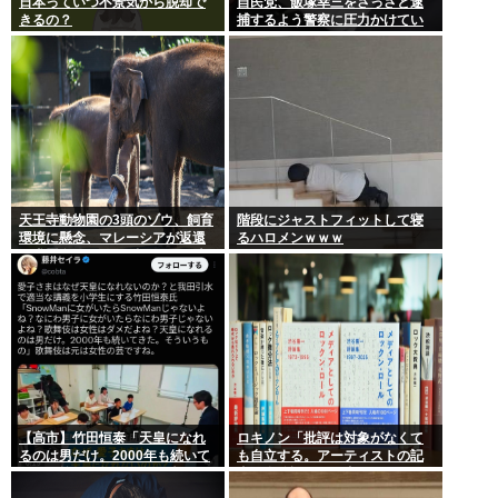
日本っていつ不景気から脱却で
自民党、飯塚幸三をさっさと逮
きるの？
捕するよう警察に圧力かけてい
たwww
天王寺動物園の3頭のゾウ、飼育
階段にジャストフィットして寝
環境に懸念、マレーシアが返還
るハロメンｗｗｗ
要求署名17万人。酷すぎる日本
の動物園
【高市】竹田恒泰「天皇になれ
ロキノン「批評は対象がなくて
るのは男だけ。2000年も続いて
も自立する。アーティストの記
きた伝統。歌舞伎も女は駄目だ
事に自分語りしか書かなくても
よね？」
OK」 これさぁ…