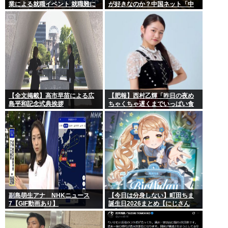
業による就職イベント 就職難に
が好きなのか？中国ネット「中
苦しむ韓国の若者が日本に注目
国人も日本が好き」
【全文掲載】高市早苗による広
【肥報】西村乙輝「昨日の夜め
島平和記念式典挨拶
ちゃくちゃ遅くまでいっぱい食
べた。今日もいっぱい食べてや
る」
副島萌生アナ NHKニュース
【今日は分身しない】町田ちま
7【GIF動画あり】
誕生日2026まとめ【にじさん
じ】