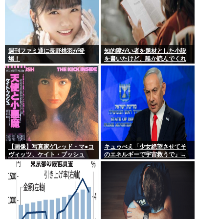
週刊ファミ通に長野桃羽が登
知的障がい者を題材とした小説
場！
を書いたけど、誰か読んでくれ
ない？
【画像】写真家ゲレッド・マ●コ
キュゥべえ「少女絶望させてそ
ヴィッツ、ケイト・ブッシュ
のエネルギーで宇宙救うで」→
（19）のレオタード姿が使われ
なんでその辺の無職のおっさん
た『天使と小悪魔』日本盤ジャ
じゃだめなの？そっちの方が絶
ケの経緯を語る
望凄いだろ