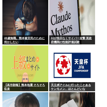
殺せば超早い。
46歳無職。熊本被災民のために
AIが指示なくサイバー攻撃 英政
何かしたい
府機関の性能評価試験
【高市朗報】熊本地震 そろそろ
天王洲アイルに行ったことある
収束
ケンモメン、ほとんどいな
い！！