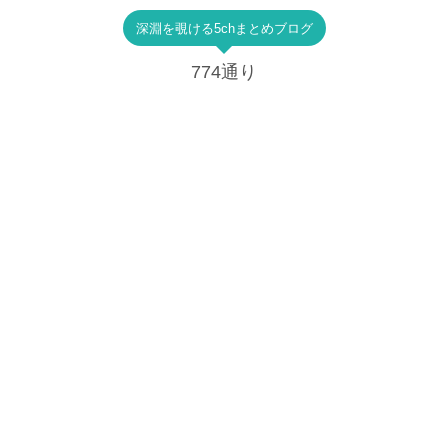
深淵を覗ける5chまとめブログ
774通り