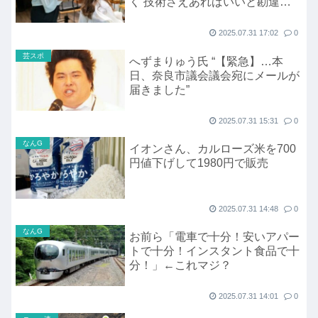
く 技術さえあればいいと勘違い
大事なのはカウンセリング
2025.07.31 17:02
0
芸スポ
へずまりゅう氏 “【緊急】…本
日、奈良市議会議会宛にメールが
届きました”
2025.07.31 15:31
0
なんG
イオンさん、カルローズ米を700
円値下げして1980円で販売
2025.07.31 14:48
0
なんG
お前ら「電車で十分！安いアパー
トで十分！インスタント食品で十
分！」←これマジ？
2025.07.31 14:01
0