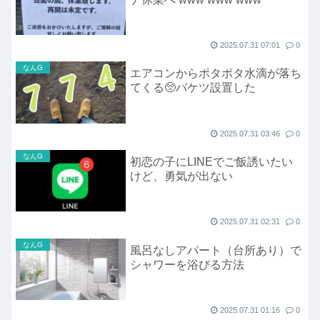
2025.07.31 07:01
0
なんG
エアコンからポタポタ水滴が落ち
てくる🥺バケツ設置した
2025.07.31 03:46
0
なんG
初恋の子にLINEでご飯誘いたい
けど、勇気が出ない
2025.07.31 02:31
0
なんG
風呂なしアパート（台所あり）で
シャワーを浴びる方法
2025.07.31 01:16
0