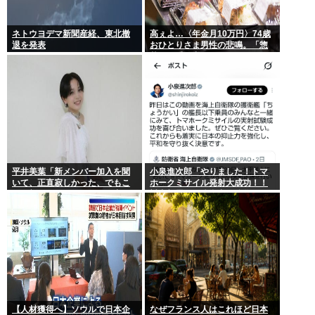
ネトウヨデマ新聞産経、東北撤
高ぇよ…〈年金月10万円〉74歳
退を発表
おひとりさま男性の悲鳴。「惣
菜すら手が出ない」
平井美葉「新メンバー加入を聞
小泉進次郎「やりました！トマ
いて、正直寂しかった、でもこ
ホークミサイル発射大成功！！
れが新しいビヨなんだと、寂し
対中朝露への防衛力を強化して
さを受け止めるこ
ますw」
【人材獲得へ】ソウルで日本企
なぜフランス人はこれほど日本