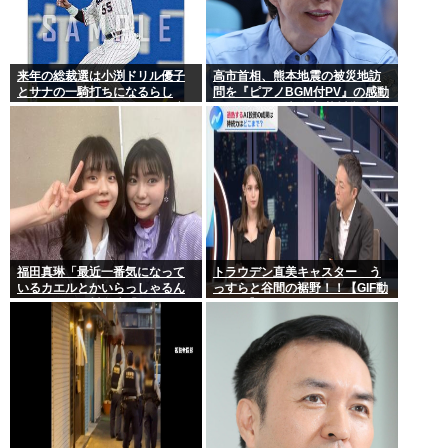
来年の総裁選は小渕ドリル優子
高市首相、熊本地震の被災地訪
とサナの一騎打ちになるらし
問を『ピアノBGM付PV』の感動
い。チョンモメンはどっちを応
ポルノにして大炎上 芥川賞作家
援するの？
ぶちぎれ「アホか！」
福田真琳「最近一番気になって
トラウデン直美キャスター う
いるカエルとかいらっしゃるん
っすらと谷間の裾野！！【GIF動
ですか？」 川名凜「それがい
画あり】
るんですよ」