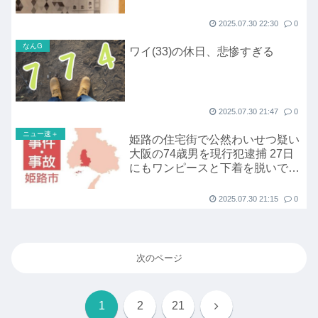
2025.07.30 22:30
0
なんG
ワイ(33)の休日、悲惨すぎる
2025.07.30 21:47
0
ニュー速＋
姫路の住宅街で公然わいせつ疑い
大阪の74歳男を現行犯逮捕 27日
にもワンピースと下着を脱いで全
裸に
2025.07.30 21:15
0
次のページ
次
1
2
21