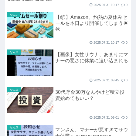
2025.07.31 10:17
0
なんJ
【📦】Amazon、灼熱の夏休みセ
ールを本日より開催してしまう☀
🤪
2025.07.31 10:17
0
なんG
【画像】女性サウナ、あまりにマ
ナーの悪さに休業に追い込まれる
2025.07.31 09:45
0
なんG
30代貯金30万なんやけど積立投
資始めてもいい？
2025.07.31 09:01
0
なんG
マンさん、マナーが悪すぎてサウ
ナ休業へ www www www