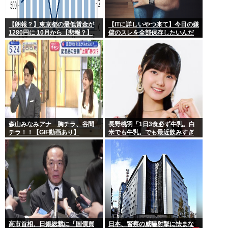
【朗報？】東京都の最低賃金が
【ITに詳しいやつ来て】今日の嫌
1280円に 10月から【悲報？】
儲のスレを全部保存したいんだ
が！
森山みなみアナ 胸チラ、谷間
長野桃羽「1日3食必ず牛乳。白
チラ！！【GIF動画あり】
米でも牛乳。でも最近飲みすぎ
て心配なことが…」
高市首相、日銀総裁に「国債買
日本、警察の威嚇射撃に怯まな