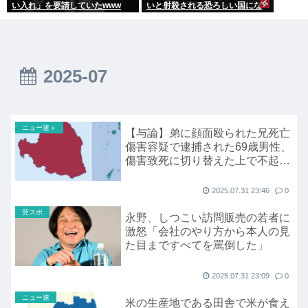
い入れ」を要請していたwww
いと射殺される恐ろしい国にな
る…
2025-07
ニュー速＋
【与論】弟に顔面殴られた兄死亡
傷害容疑で逮捕された69歳男性、
傷害致死に切り替えた上で不起訴
処分
2025.07.31 23:46
0
芸スポ
永野、しつこい訪問販売の若者に
激怒「会社のやり方から本人の見
た目まですべてを罵倒した」
2025.07.31 23:09
0
ニュー速
米の生産地である田舎で米が食え