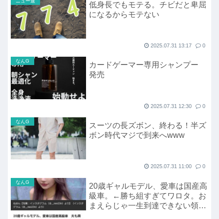
ニュー速
低身長でもモテる。チビだと卑屈
になるからモテない
2025.07.31 13:17
0
なんG
カードゲーマー専用シャンプー
発売
2025.07.31 12:30
0
なんG
スーツの長ズボン、終わる！半ズ
ボン時代マジで到来へwww
2025.07.31 11:00
0
なんG
20歳ギャルモデル、愛車は国産高
級車。←勝ち組すぎてワロタ。お
まえらじゃ一生到達できない領
域。