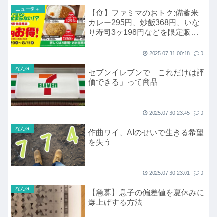
ニュー速＋
【食】ファミマのおトク:備蓄米
カレー295円、炒飯368円、いな
り寿司3ヶ198円などを限定販
売、8月11日まで
2025.07.31 00:18
0
なんG
セブンイレブンで「これだけは評
価できる」って商品
2025.07.30 23:45
0
なんG
作曲ワイ、AIのせいで生きる希望
を失う
2025.07.30 23:01
0
なんG
【急募】息子の偏差値を夏休みに
爆上げする方法