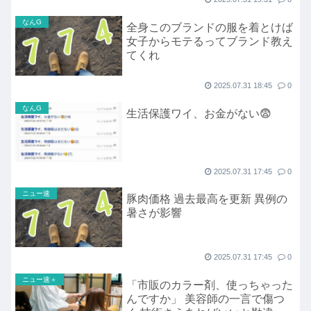
なんG
全身このブランドの服を着とけば
女子からモテるってブランド教え
てくれ
2025.07.31 18:45
0
なんG
生活保護ワイ、お金がない😨
2025.07.31 17:45
0
ニュー速
豚肉価格 過去最高を更新 異例の
暑さが影響
2025.07.31 17:45
0
ニュー速＋
「市販のカラー剤、使っちゃった
んですか」 美容師の一言で傷つ