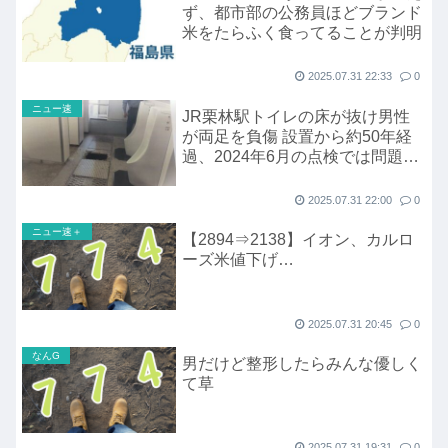
ず、都市部の公務員ほどブランド
米をたらふく食ってることが判明
2025.07.31 22:33
0
ニュー速
JR栗林駅トイレの床が抜け男性
が両足を負傷 設置から約50年経
過、2024年6月の点検では問題な
く
2025.07.31 22:00
0
ニュー速＋
【2894⇒2138】イオン、カルロ
ーズ米値下げ…
2025.07.31 20:45
0
なんG
男だけど整形したらみんな優しく
て草
2025.07.31 19:31
0