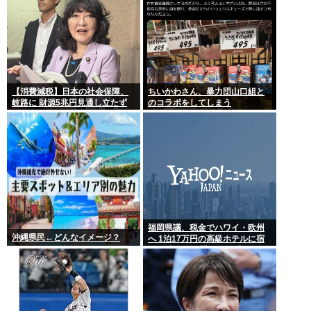
【消費減税】日本の社会保障、
ちいかわさん、暴力団山口組と
岐路に 財源5兆円見通し立たず
のコラボをしてしまう
福岡県議、税金でハワイ・欧州
沖縄県民←どんなイメージ？
へ 1泊17万円の高級ホテルに宿
泊 日本全国で横行する「海外視
察」という名の公費豪遊