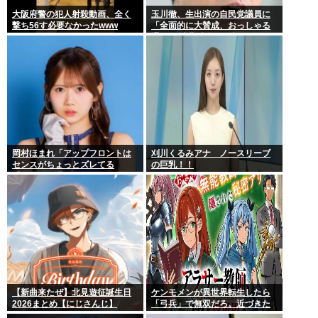
大阪府警の犯人射殺動画、全く
玉川徹、生出演の自民党議員に
撃ち56す必要なかったwww
「全面的に大賛成、おっしゃる
通り」 消費減税への主張めぐり
岡村ほまれ「アップフロントは
刈川くるみアナ ノースリーブ
センスがちょっとズレてる
の巨乳！！
『あ、これ選ぶんだぁ』みたい
な。悪口ではなく斬新
【新曲来たぜ】北見遊征誕生日
ケンモメンが異世界転生したら
2026まとめ【にじさんじ】
「弓兵」で無双だろ。近づきた
くない、一撃ごとにモンスター