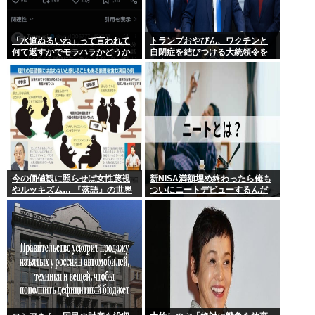
「水道ぬるいね」って言われて
トランプおやびん、ワクチンと
何て返すかでモラハラかどうか
自閉症を結びつける大統領令を
わかるらしいwww
発表へ、
今の価値観に照らせば女性蔑視
新NISA満額埋め終わったら俺も
やルッキズム… 『落語』の世界
ついにニートデビューするんだ
もセリフ変更や改作、現代にふ
がアドバイスある?
さわしい表現模索の動き