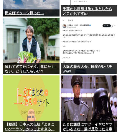
千葉から日帰り旅するとしたら
田んぼでタニシ採った…
どこがおすすめ
疲れすぎて死にそう。死にたく
大阪の花火大会、民度がレベチ
ない。どうしたらいい？
www
【動画】日本人の伝統「よさこ
たまに嫌儲にすげーイヤなヤツ
いソーラン」かっこよすぎる。
がいるよな…揚げ足取ったり毒