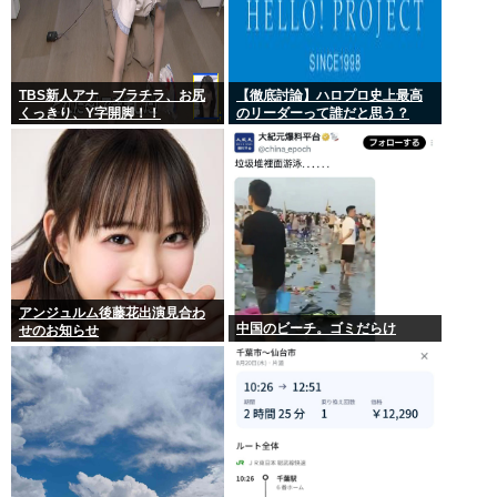
TBS新人アナ ブラチラ、お尻
【徹底討論】ハロプロ史上最高
くっきり、Y字開脚！！
のリーダーって誰だと思う？
アンジュルム後藤花出演見合わ
中国のビーチ。ゴミだらけ
せのお知らせ