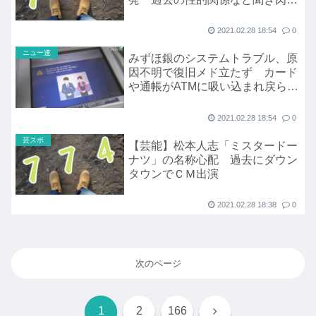
関係を誘う
2021.02.28 18:54
0
ニュー速
みずほ銀のシステムトラブル、原
因不明で復旧メド立たず カード
や通帳がATMに吸い込まれ戻らな
い
2021.02.28 18:54
0
芸スポ
【芸能】松本人志「ミスタードー
ナツ」の名称心配 過去にダウン
タウンでＣＭ出演
2021.02.28 18:38
0
次のページ
次
1
2
166