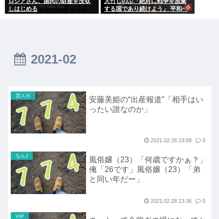
ロシアさん、国民の財産を没収
大竹しのぶ「絶対に戦争を放棄
しはじめる
する国であり続けよう」 平和へ
の思いをつづる 広島に原爆が投
下されてから81年
2021-02
芸スポ
安藤美姫の“出産報道”「相手はい
ったい誰なのか」
2021.02.28 23:58
0
なんJ
風俗嬢（23）「何歳ですかぁ？」
俺「26です」風俗嬢（23）「弟
と同い年だー」
2021.02.28 23:36
0
VIP