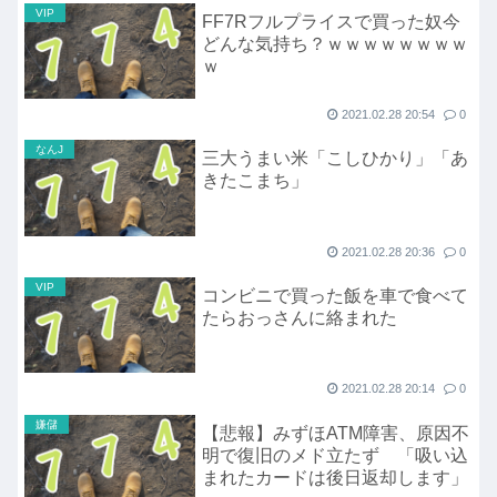
VIP
FF7Rフルプライスで買った奴今
どんな気持ち？ｗｗｗｗｗｗｗｗ
ｗ
2021.02.28 20:54
0
なんJ
三大うまい米「こしひかり」「あ
きたこまち」
2021.02.28 20:36
0
VIP
コンビニで買った飯を車で食べて
たらおっさんに絡まれた
2021.02.28 20:14
0
嫌儲
【悲報】みずほATM障害、原因不
明で復旧のメド立たず 「吸い込
まれたカードは後日返却します」