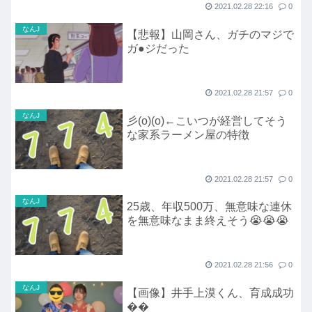
2021.02.28 22:16
0
なんJ
【悲報】山岡さん、ガチのマジで
ガ●ジだった
2021.02.28 21:57
0
なんJ
彡(o)(o)←こいつが経営してそう
な家系ラーメン屋の特徴
2021.02.28 21:57
0
なんJ
25歳、年収500万、無意味な連休
を無意味なまま終えそう😭😭😭
2021.02.28 21:56
0
なんJ
【画像】井手上漠くん、育成成功
��