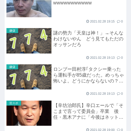
wwwwwwwwwww
2021.02.28 19:15
0
嫌儲
謎の勢力「天皇は神！」→そんな
わけないやん どう見てもただの
オッサンだろ
2021.02.28 19:13
0
嫌儲
ロンブー田村淳｢タクシー乗った
ら運転手が85歳だった。めっちゃ
怖いよ。どうにかならないの？こ
の問題。｣
2021.02.28 19:13
0
芸スポ
【辛坊治郎氏】辛口エールで「そ
こまで言って委員会」卒業 後
任・黒木アナに「今後はネットは
見るな！」
2021.02.28 19:00
0