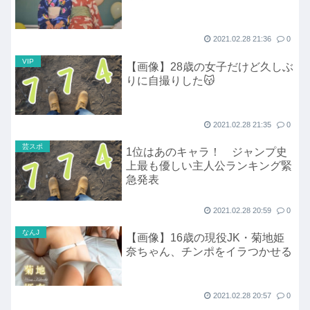
2021.02.28 21:36
0
VIP
【画像】28歳の女子だけど久しぶ
りに自撮りした😽
2021.02.28 21:35
0
芸スポ
1位はあのキャラ！ ジャンプ史
上最も優しい主人公ランキング緊
急発表
2021.02.28 20:59
0
なんJ
【画像】16歳の現役JK・菊地姫
奈ちゃん、チンポをイラつかせる
2021.02.28 20:57
0