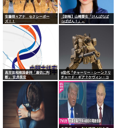
安藤萌々アナ セクシーポー
【朗報】山﨑愛生「けんぱなぱ
ズ！！
っぱぱん！」←
高市首相靖国参拝「適切に判
α世代『チャーリー・シーン？リ
断」 官房長官
チャード・ギア？ケヴィン・コ
スナー？誰ですかそれ？？』何
故なのか