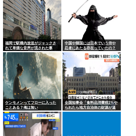
福岡で駅構内放送がジャックさ
中国や韓国には日本でいう侍や
れて卑猥な音声が流された事
忍者にあたる存在っていたの？
件、やはり元音声は動ありの動
画だった
ケンモメンってフローに入った
全国知事会「食料品消費税1%や
ことある？俺は無い
られたら地方自治体の財源が逼
迫してしまう 」…この流れ地方
税増税するしかないよ、もう