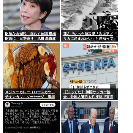
財源なき減税、揺らぐ信認 積極
死んでいった特攻隊「次はアメ
財政に「日本売り」危機 高市政
リカに産まれたい」と愚痴って
権「悲願」に固執〔深層探訪〕
いた
メジャーカレー（ロースカツ、
【知ってた】 韓国サッカー協
チキンカツ、ソーセージ、海老
会、外国人審判を性接待で買収
フライ、ゆで卵）ケンモメンな
していた事が判明
ら余裕でペロリだろ？