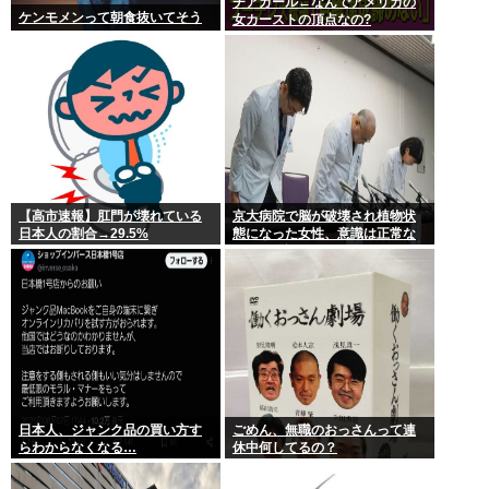
チアガール←なんでアメリカの
ケンモメンって朝食抜いてそう
女カーストの頂点なの?
【高市速報】肛門が壊れている
京大病院で脳が破壊され植物状
日本人の割合→29.5%
態になった女性、意識は正常な
ことが確認されおわる
日本人、ジャンク品の買い方す
ごめん、無職のおっさんって連
らわからなくなる…
休中何してるの？