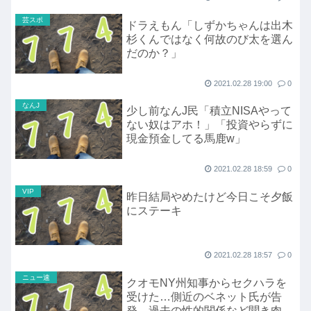
芸スポ
ドラえもん「しずかちゃんは出木
杉くんではなく何故のび太を選ん
だのか？」
2021.02.28 19:00
0
なんJ
少し前なんJ民「積立NISAやって
ない奴はアホ！」「投資やらずに
現金預金してる馬鹿w」
2021.02.28 18:59
0
VIP
昨日結局やめたけど今日こそ夕飯
にステーキ
2021.02.28 18:57
0
ニュー速
クオモNY州知事からセクハラを
受けた…側近のベネット氏が告
発 過去の性的関係など聞き肉体