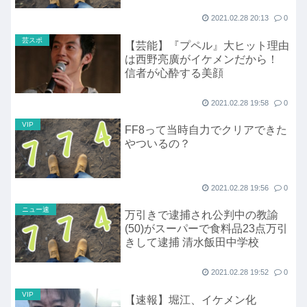
2021.02.28 20:13
0
芸スポ
【芸能】『プペル』大ヒット理由
は西野亮廣がイケメンだから！
信者が心酔する美顔
2021.02.28 19:58
0
VIP
FF8って当時自力でクリアできた
やついるの？
2021.02.28 19:56
0
ニュー速
万引きで逮捕され公判中の教諭
(50)がスーパーで食料品23点万引
きして逮捕 清水飯田中学校
2021.02.28 19:52
0
VIP
【速報】堀江、イケメン化