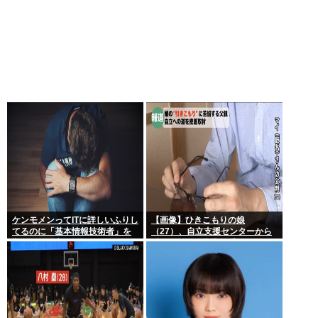
ケンモメンってITに詳しいふりし
【画像】ひきこもりの娘
てるのに「基本情報技術者」を
（27）、自立支援センターから
難しいって言ってて笑ったわ
酷いスパルタ指導を受けてしま
う