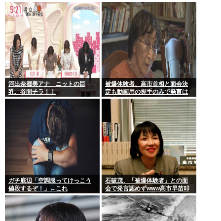
古来から我々のDNAに刻まれた
吐いたり…
踊り
河出奈都美アナ ニットの巨
被爆体験者、高市首相と面会決
乳、谷間チラ！！
定も動画用の握手のみで発言は
禁止www
ガチ底辺「空調服ってけっこう
石破茂、「被爆体験者」との面
値段するぞ！」←これ
会で発言認めずwww高市早苗叩
いてたケンモメンは革肉なもん
だねえ～w