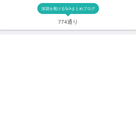
深淵を覗ける5chまとめブログ
774通り