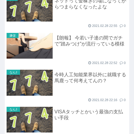
ネットって金稼ぎの場になってか
らつまらなくなったよな
2021.02.28 22:55
0
嫌儲
【朗報】 今若い子達の間でガチ
で”踏みつけ”が流行っている模様
2021.02.28 22:52
0
なんJ
今時人工知能業界以外に就職する
馬鹿って何考えてんの？
2021.02.28 22:16
0
なんJ
VISAタッチとかいう最強の支払
い手段