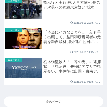
ニュー速＋
指示役と実行役6人再逮捕へ 長男
と次男への強殺未遂疑い 栃木
2026.06.03 20:45
0
ニュー速＋
「本当にバカなことを…一刻も早
く出頭して」益田和彦容疑者の元
妻を独自取材 海外逃亡翌日に最
後の連絡 栃木強盗殺人
2026.06.01 14:45
0
ニュー速＋
栃木強盗殺人「主導の男」に逮捕
状、「指示役」夫婦にアプリで指
示疑い…事件後に出国・東南アジ
アに逃亡か
2026.05.27 06:45
0
次のページ