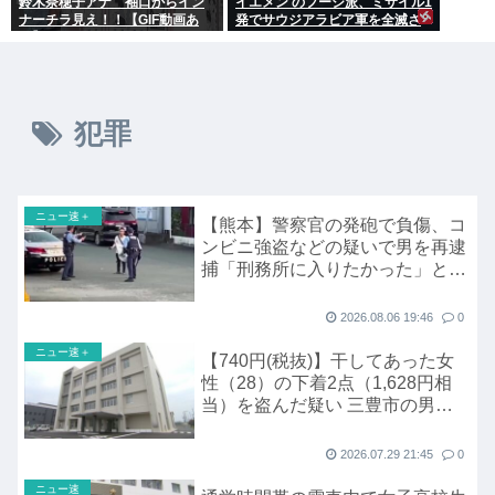
鈴木奈穂子アナ 袖口からイン
イエメン のフーシ派、ミサイル1
ナーチラ見え！！【GIF動画あ
発でサウジアラビア軍を全滅さ
り】
せてしまうww
犯罪
ニュー速＋
【熊本】警察官の発砲で負傷、コ
ンビニ強盗などの疑いで男を再逮
捕「刑務所に入りたかった」と供
述
2026.08.06 19:46
0
ニュー速＋
【740円(税抜)】干してあった女
性（28）の下着2点（1,628円相
当）を盗んだ疑い 三豊市の男
（34）を逮捕 香川
2026.07.29 21:45
0
ニュー速