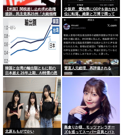
【米国】関税差し止め求め政権
大阪府、愛知県にGDPを抜かれ3
提訴、民主党系25州「大統領権
位に転落。維新と万博で潤って
限逸脱」
るはずじゃ…
韓国と台湾の輸出額ともに初の
菅直人元総理、再評価される
日本超え 26年上期、AI特需の恩
www
恵で差
島倉りか様、モッツァレラチー
北原ももがでかい
ズを巡ってスーパー店員とバト