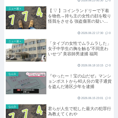
2026.06.23 00:30
0
ニュー速＋
【 ▽ 】コインランドリーで下着
を物色→持ち主の女性の顔を殴り
怪我をさせる 強盗傷害の疑いで
70歳の男を逮捕 福岡
2026.06.22 17:30
0
ニュー速＋
「タイプの女性でムラムラした」
女子中学生の胸を触る”不同意わ
いせつ” 美容師男逮捕 福岡
2026.06.18 10:15
0
なんG
『やったー！宝の山だぜ』マンシ
ョンポストから40人分の電子通貨
を盗んだ港区少年を逮捕
2026.06.15 23:01
0
なんG
君らが人生で犯した最大の犯罪行
為教えてくれや