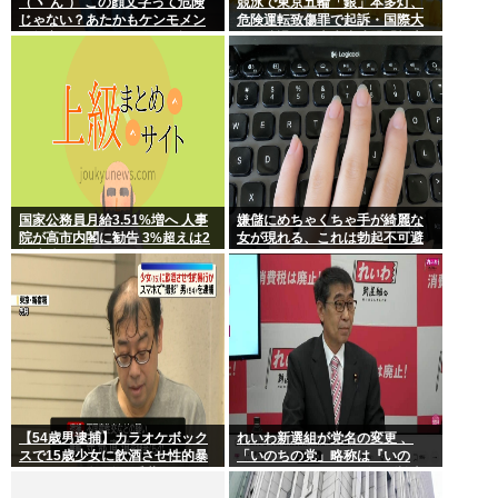
（ヽ´ん`） この顔文字って危険
競泳で東京五輪「銀」本多灯、
じゃない？あたかもケンモメン
危険運転致傷罪で起訴・国際大
が無害で優しい一般人だと誤解
会を辞退…日本水泳連盟「報告
させる恐れがある
が遅れお詫び」
国家公務員月給3.51%増へ 人事
嫌儲にめちゃくちゃ手が綺麗な
院が高市内閣に勧告 3%超えは2
女が現れる、これは勃起不可避
年連続
【54歳男逮捕】カラオケボック
れいわ新選組が党名の変更 、
スで15歳少女に飲酒させ性的暴
「いのちの党」略称は『いの
行 スマホで撮影か 千葉
ち』 SNSではTIM・ゴルゴ松本
に言及「ゴルゴ出馬確定」「党