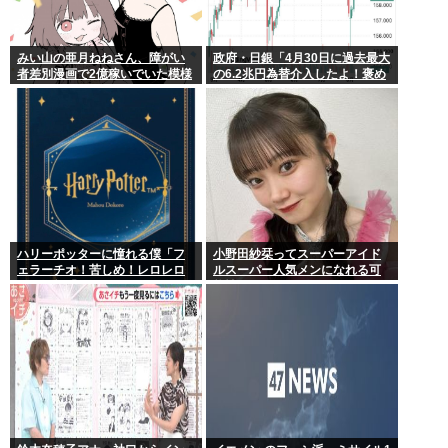
みい山の亜月ねねさん、障がい
政府・日銀「4月30日に過去最大
者差別漫画で2億稼いでいた模様
の6.2兆円為替介入したよ！褒め
www
てよ！」
ハリーポッターに憧れる僕「フ
小野田紗栞ってスーパーアイド
ェラーチオ！苦しめ！レロレロ
ルスーパー人気メンになれる可
レロ」敵「うっ 」
能性あったよな？