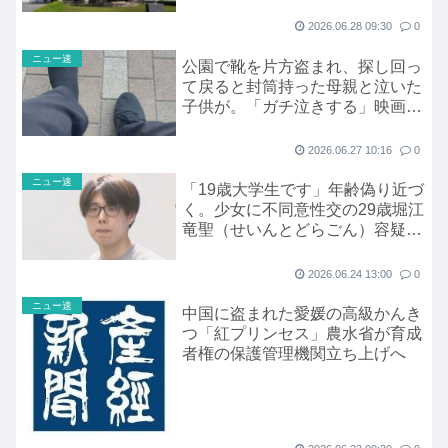
広島
2026.06.28 09:30
0
ニュー速
公園で靴を片方盗まれ、探し回っ
て戻ると封筒持った母親と泣いた
子供が。「ガチ泣きする」映画化
決定
2026.06.27 10:16
0
ニュー速
「19歳大学生です」年齢偽り近づ
く。少女に不同意性交の29歳堀江
竜聖（せいんとどらごん）容疑者
（29）
2026.06.24 13:00
0
ニュー速
中国に盗まれた愛媛の高級かんき
つ「紅プリンセス」農水省が育成
者権の保護管理機関立ち上げへ