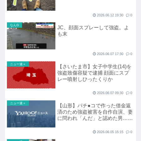
2026.06.12 19:30
0
なんG
JC、顔面スプレーして強盗。よ
も末
2026.06.07 17:30
0
ニュー速＋
【さいたま市】女子中学生(14)を
強盗致傷容疑で逮捕 顔面にスプ
レー噴射しひったくりか
2026.06.07 09:30
0
ニュー速＋
【山形】パチ●コで作った借金返
済のため強盗被害を自作自演、妻
に問われ「んだ」と認めた男…
「働いて家族のためにお金を使い
たい」
2026.06.05 15:15
0