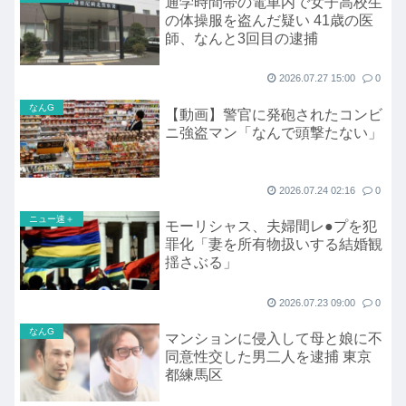
通学時間帯の電車内で女子高校生
の体操服を盗んだ疑い 41歳の医
師、なんと3回目の逮捕
2026.07.27 15:00
0
なんG
【動画】警官に発砲されたコンビ
ニ強盗マン「なんで頭撃たない」
2026.07.24 02:16
0
ニュー速＋
モーリシャス、夫婦間レ●プを犯
罪化「妻を所有物扱いする結婚観
揺さぶる」
2026.07.23 09:00
0
なんG
マンションに侵入して母と娘に不
同意性交した男二人を逮捕 東京
都練馬区