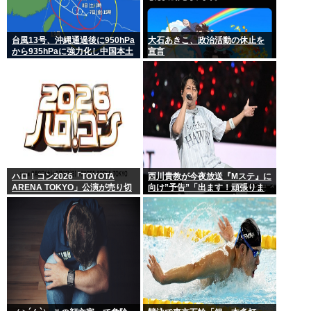
台風13号、沖縄通過後に950hPa
大石あきこ、政治活動の休止を
から935hPaに強力化し中国本土
宣言
へwww
ハロ！コン2026「TOYOTA
西川貴教が今夜放送『Mステ』に
ARENA TOKYO」公演が売り切
向け”予告”「出ます！頑張りま
れない
す！」「恐らくアレも着ま
す！」期待膨らむ