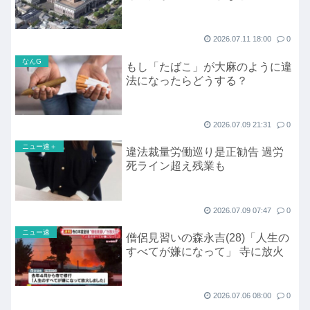
2026.07.11 18:00
0
なんG
もし「たばこ」が大麻のように違
法になったらどうする？
2026.07.09 21:31
0
ニュー速＋
違法裁量労働巡り是正勧告 過労
死ライン超え残業も
2026.07.09 07:47
0
ニュー速
僧侶見習いの森永吉(28)「人生の
すべてが嫌になって」 寺に放火
2026.07.06 08:00
0