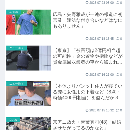
2026.07.23 03:00
0
芸スポ
広島・矢野雅哉が一連の報道に初
言及「違法な付き合いなどはなに
もありません」
2026.07.18 16:45
0
ニュー速＋
【東京】「被害額は2億円相当超
の可能性」金の置物や指輪などが
貴金属回収業者の車から盗まれた
か 台東区
2026.07.16 21:00
0
ニュー速＋
【本体よりパンツ】住人が寝てい
る隙に女性用の下着など（8点・
時価4000円相当）を盗んだか 34
歳男逮捕 「うっぷんを晴らすた
め」
2026.07.15 15:32
0
なんG
京アニ放火・青葉真司(48)「結婚
させたがってるのかなと」