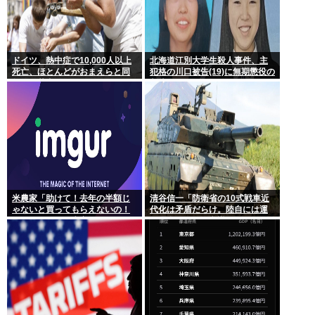
ドイツ、熱中症で10,000人以上
北海道江別大学生殺人事件、主
死亡、ほとんどがおまえらと同
犯格の川口被告(19)に無期懲役の
年代、若者は元気
判決
米農家「助けて！去年の半額じ
清谷信一「防衛省の10式戦車近
ゃないと買ってもらえないの！
代化は矛盾だらけ。陸自には運
作れば作るほど赤字で死にそ
用理念もコスト意識もない」
う！」