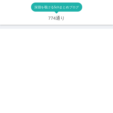
深淵を覗ける5chまとめブログ
774通り