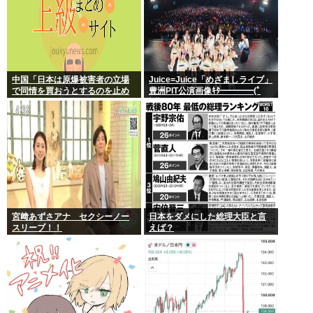
中国「日本は原爆被害者の立場
Juice=Juice「めざましライブ」
で同情を買おうとするのを止め
豊洲PIT公演画像ｷﾀ━━━━(ﾟ
ろ」
∀ﾟ)━━━━!!
宮﨑あずさアナ セクシーノー
日本をダメにした総理大臣と言
スリーブ！！
えば？