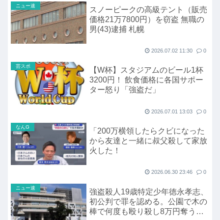
ニュー速
スノーピークの高級テント（販売
価格21万7800円）を窃盗 無職の
男(43)逮捕 札幌
2026.07.02 11:30
0
芸スポ
【W杯】スタジアムのビール1杯
3200円！ 飲食価格に各国サポー
ター怒り「強盗だ」
2026.07.01 13:03
0
なんG
「200万横領したらクビになった
から友達と一緒に叔父殺して家放
火した！
2026.06.30 23:46
0
ニュー速
強盗殺人19歳特定少年徳永孝志、
初公判で罪を認める。公園で木の
棒で何度も殴り殺し8万円奪う。