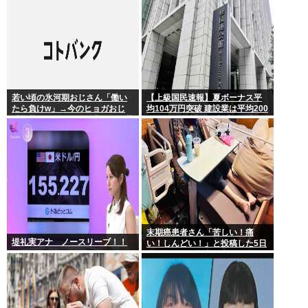
首は決まり」
若い頃の氷河期おじさん「働い
【上級国民速報】夏ボーナス平
たら負けw」→今のヒョガおじ
均104万円突破 建設業は平均200
「惣菜たけぇよ..」 自業自得で草
万円超 なお対象は大手163社93
万人、全就業者の1%強
末期癌患者さん「苦しい！痛
堤礼実アナ ノースリーブ！！
い！しんどい！」と投稿した5日
後に穏やかに旅立つ