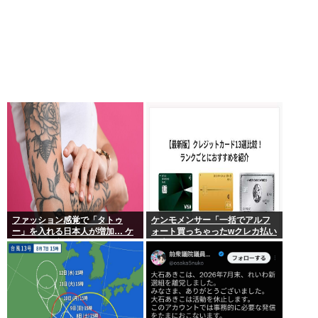
ファッション感覚で「タトゥ
ケンモメンサー「一括でアルフ
ー」を入れる日本人が増加… ケ
ォート買っちゃったwクレカ払い
ンモメンの意見を聞きたい。
で来月の俺ごめんねー」銀行
「デビットカードなんで即時引
き落としです」