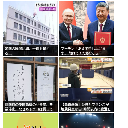
ル勃発ｗｗｗ
米国の民間組織、一線を越え
プーチン「あえて申し上げま
る…
す。 助けてください。」
靖国前の愛国高級のり弁屋、事
【高市画像】台湾とフランスが
業停止。なぜネトウヨは買って
地震発生から6時間以内に設置し
あげなかったの？
た避難所がこれwww