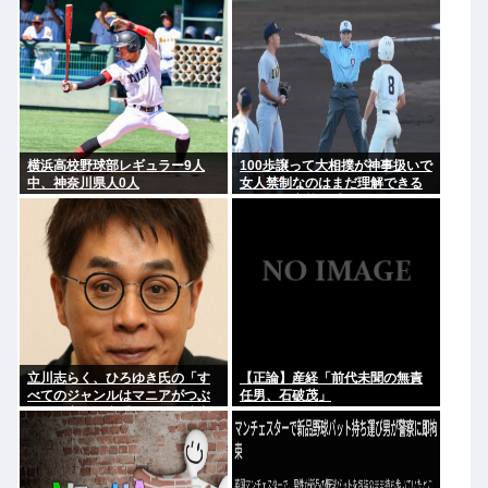
幹部役で
横浜高校野球部レギュラー9人
100歩譲って大相撲が神事扱いで
中、神奈川県人0人
女人禁制なのはまだ理解できる
として、高校野球のグラウンド
が女人禁制だったのはマジ意味
わからん
立川志らく、ひろゆき氏の「す
【正論】産経「前代未聞の無責
べてのジャンルはマニアがつぶ
任男、石破茂」
す」に完全同意「そういう連中
が落語をつぶす」