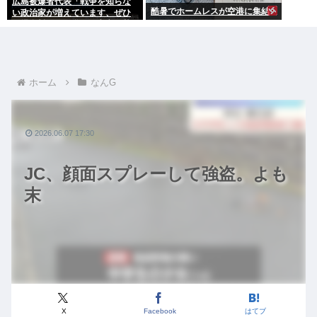
広島被爆者代表「戦争を知らな
酷暑でホームレスが空港に集結
い政治家が増えています、ぜひ
原爆資料館に見学へ」高市早苗
「はぁ…(ため息)」ジロッ
ホーム
なんG
2026.06.07 17:30
JC、顔面スプレーして強盗。よも
末
X
Facebook
はてブ