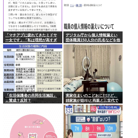
「マチアプに疲れてきたミドサ
デジタル庁から個人情報漏えい
ー女です」「私は理想が高すぎ
団体職員150人分の氏名などを他
るのでしょうか」
省庁へ誤送付、第三者に転送な
し
「生活保護者の共同生活施設」
実家住まいのこどおじだけど、
←賛成？反対？
姉家族が姪(6)と両親と三世代で
家族旅行に行くらしいから俺も
一緒に連れていってもらっても
いいよね？