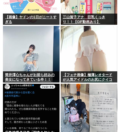
【画像】ヤドンの1日がニートす
三山賀子アナ 巨乳くっき
ぎる
り！！【GIF動画あり】
筒井澪心ちゃんがお前ら好みの
【フェチ画像】極薄レオタード
美女になってきている件！！
が人気アイドルのお尻にクイコ
ミすぎて危険 透け×尻フェチ【松
岡里英】