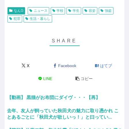
なんG
ニュース
学校
学生
容姿
強盗
犯罪
生活・暮らし
X
Facebook
はてブ
LINE
コピー
【動画】 黒猫がお布団にダイヴ・・・【再】
去年、友人が飼っていた秋田犬の魅力に取り憑かれ こ
とあるごとに「秋田犬が欲しいっ！」と曰ってい...