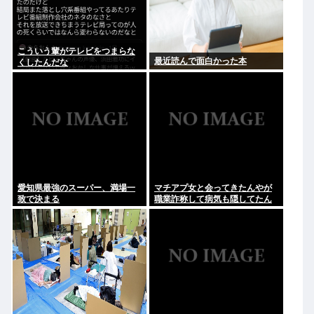
こういう輩がテレビをつまらな
最近読んで面白かった本
くしたんだな
愛知県最強のスーパー、満場一
マチアプ女と会ってきたんやが
致で決まる
職業詐称して病気も隠してたん
やが