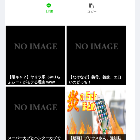
LINE
コピー
【陽キャ？】ヤリラ系（やりら
【なぞなぞ】義母、義妹、エ口
ふぃー）がモテる理由 www
いのどっち！
スーパーカブとハンターカブで
【動画】プリウスさん、違法駐