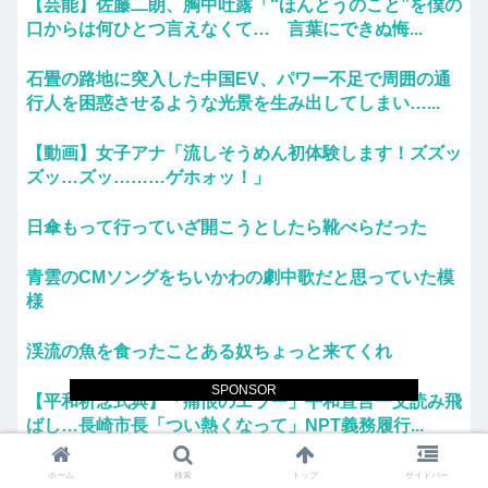
【芸能】佐藤二朗、胸中吐露「“ほんとうのこと”を僕の
口からは何ひとつ言えなくて… 言葉にできぬ悔...
石畳の路地に突入した中国EV、パワー不足で周囲の通
行人を困惑させるような光景を生み出してしまい…...
【動画】女子アナ「流しそうめん初体験します！ズズッ
ズッ…ズッ………ゲホォッ！」
日傘もって行っていざ開こうとしたら靴べらだった
青雲のCMソングをちいかわの劇中歌だと思っていた模
様
渓流の魚を食ったことある奴ちょっと来てくれ
SPONSOR
【平和祈念式典】「痛恨のエラー」平和宣言一文読み飛
ばし…長崎市長「つい熱くなって」NPT義務履行...
「自分にとってはプレハブ以下の地獄なんだけど」と某
ホーム
検索
トップ
サイドバー