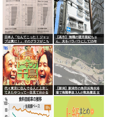
日本人「なんてこった！ ジャッ
【高市】 無職の望月亜紀ちゃ
プは糞だ！」 そのグラフがこち
ん、夫をバラバラにして15年
ら。
間、冷凍庫で保存
代々東京に住んでる人と上京し
【新潟】新潟市の角田浜海水浴
てきたやつって一目見て分かる
場で海難事故 3人が救急搬送 女
よね。あれなんで？
性と男児が心肺停止 男性は意識
あり