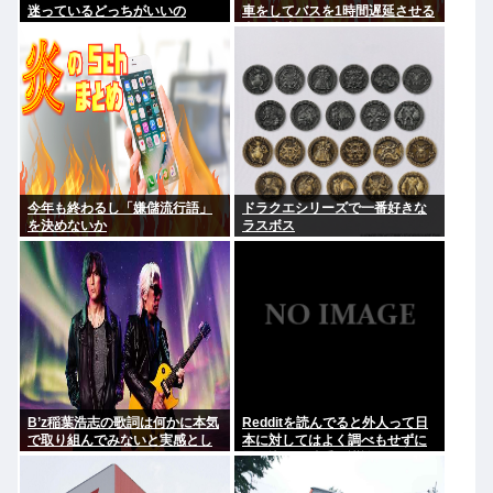
迷っているどっちがいいの
車をしてバスを1時間遅延させる
事に成功してしまうwww
今年も終わるし「嫌儲流行語」
ドラクエシリーズで一番好きな
を決めないか
ラスボス
B’z稲葉浩志の歌詞は何かに本気
Redditを読んでると外人って日
で取り組んでみないと実感とし
本に対してはよく調べもせずに
てわからない
思い込みで勝手に議論してるよ
な