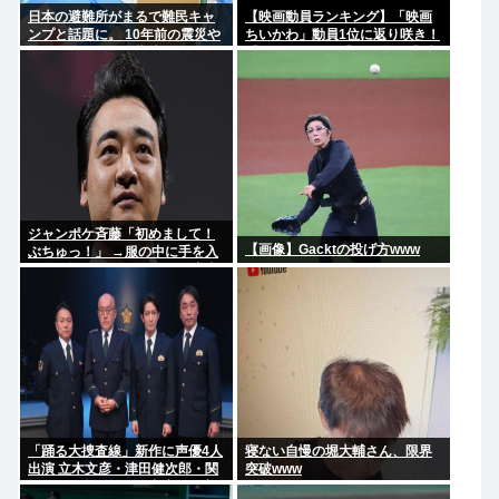
日本の避難所がまるで難民キャ
【映画動員ランキング】「映画
ンプと話題に。 10年前の震災や
ちいかわ」動員1位に返り咲き！
能登自身の頃から指摘されてた
「ミニオンズ」「あの星」「ブ
のになぜ改善されないのか？
ルーロック」もランクイン
ジャンポケ斉藤「初めまして！
【画像】Gacktの投げ方www
ぶちゅっ！」 →服の中に手を入
れ胸を揉み始める。 これ異常者
だろ(´・ω・`)
「踊る大捜査線」新作に声優4人
寝ない自慢の堀大輔さん、限界
出演 立木文彦・津田健次郎・関
突破www
智一・野島健児ら警察庁の最高