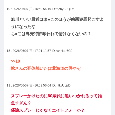
10 : 2026/06/07(日) 16:59:56.19
ID:mZhyC0QTM
旭川といい最近はま●このほうが凶悪犯罪起こすよ
うになったな
ち●こは専売特許奪われて情けなくないの？
15 : 2026/06/07(日) 17:01:11.57
ID:kx+Had6G0
>>10
嫁さんの死体焼いたは北海道の男やぞ
11 : 2026/06/07(日) 16:59:56.04
ID:mtkvULjd0
スプレーかけたのに60歳代に追いつかれるって雑
魚すぎん？
催涙スプレーじゃなくエイトフォーか？