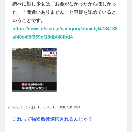
調べに対し少女は「お金がなかったからほしかっ
た」「間違いありません」と容疑を認めていると
いうことです。
https://news.ntv.co.jp/category/society/4784188
af40c4f5f969ef18dbf48fbd4
2 : 2026/06/07(日) 16:56:43.15
ID:uUrEh+ks0
これって強盗致死適応されるんじゃ？