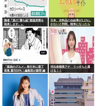
識者『真の"勝ち組"都道府県を
日本、衣料品の自給率が1.1%し
発表します。』
かないと判明。戦争になったら
裸で戦う模様www
「孤独のグルメ」単行本に落丁
河出奈都美アナ うっすらと透
発覚 週刊SPA！編集部が謝罪 編
ける！！
集・印刷工程で不備