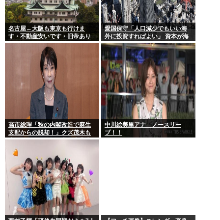
名古屋←大阪も東京も行けま
愛国保守「人口減少でもいい海
す・不動産安いです・旧帝あり
外に投資すればよい」 資本が海
ます・空港あります 不人気な理
外流出し賃金もGDPも上がらず
由
海外が成長
高市総理「秋の内閣改造で麻生
中川絵美里アナ ノースリー
支配からの脱却！」クズ茂木も
ブ！！
壺ホークもクビの一方で壺萩生
田が復権へ