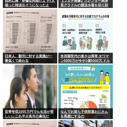
西村乙輝「研修生同期だよ ✨7人
【フェチ画像】スレンダー高身
揃った時涙出そうになったよ
長グラドルの競泳水着を切り刻
ね」
むとヌルヌル 大開脚×マッサージ
【鹿】
日本人、勤労に対する意識が一
氷河期世代の楽さは異常.タワマ
番低くて終わる
ン5000万が今や1億5000万.ドル
円80円で資産形成.マジで楽な世
代だったな
世帯年収1000万円でも生活が苦
なんでお前ら子供部屋おじさん
しい←これ半分高市の責任だ
を馬鹿にするの
ろ…