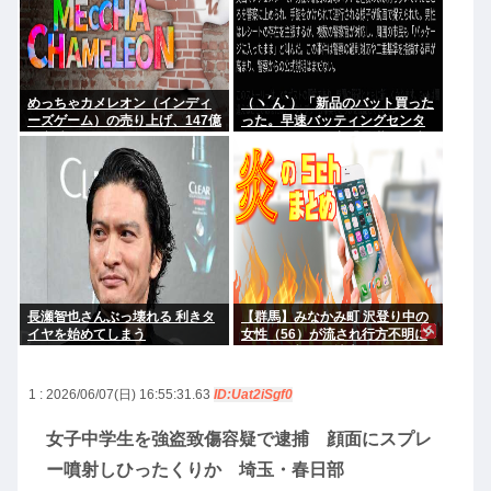
めっちゃカメレオン（インディ
（ヽ´ん`）「新品のバット買った
ーズゲーム）の売り上げ、147億
った。早速バッティングセンタ
円突破www
ーに行くか」警察「暴漢だ！逮
捕する！（ヽ°ん°）「」
長瀬智也さんぶっ壊れる 利きタ
【群馬】みなかみ町 沢登り中の
イヤを始めてしまう
女性（56）が流され行方不明に
きょうも朝から捜索行う
1 : 2026/06/07(日) 16:55:31.63
ID:Uat2iSgf0
女子中学生を強盗致傷容疑で逮捕 顔面にスプレ
ー噴射しひったくりか 埼玉・春日部