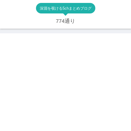
深淵を覗ける5chまとめブログ
774通り