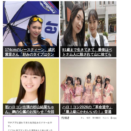
でるもよう
174cmのレースクィーン、成沢
91歳まで生きてきて、最後はベ
紫音さん「好みのタイプはケン
トナム人に殺されて山に捨てら
モメン」
れるって日本終わってんだろ高
市てめえ
初ハロコン出演の杉山結菜ちゃ
ハロ！コン2026の「革命道中」
ん、鋼の心臓のお知らせ「今回
「最上級にかわいいの！」普通
も緊張してません」
に好評wwwww