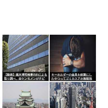
【動画】堀木博司検事(58)による
キーホルダーの金具を鉄製にし
取り調べ、全ケンモメンがチビ
たやつってゴミカスアホ無能池
るくらい怖いと話題に
沼？