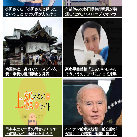
小田さくら「小田さんと喋った
午後休みの秋田県幹部職員が喫
ということでその子が力を持っ
煙しながらバスローブでオンラ
てしまわないように、研修生と
イン報道対応 「自宅」との説明
は喋らないように
に疑義 背景がラブホテルの客室
ような壁紙
靖国神社、境内でのコスプレ衣
高市早苗首相「まあいいじゃん
装・軍装の着用禁止を発表
そういうの」よりによって原爆
の日に歯医者に行ってたことが
発覚し批判が殺到大炎上
日本本土で一番の田舎なエリヤ
バイデン前米大統領、前立腺が
は何県のどこ地域だと思う？
が骨にまで転移し激痛に苦しん