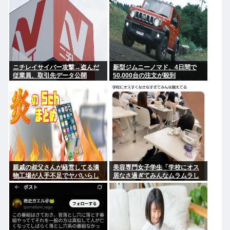
ニチレイサイバー攻撃→盗んだ
新型ジムニーノマド、4日間で
従業員、取引先データ公開
50,000台の注文が殺到
親戚の叔父さんが経営してる漬
美容専門女子学生「学校にオス
物工場が人手不足でヤバいらし
居なさ過ぎてみんなムラムラし
い
てる 」