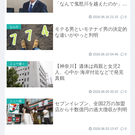
「なんで鬼怒川を越えたのか」発
見現場へ疑問の声も
2026.06.16 21:15
0
なんG
モテる男といモテナイ男の決定的
な違いがやっと判明
2026.06.10 04:46
0
ニュー速＋
【神奈川】遺体は両親と女児2
人、心中か 海岸付近などで発見
真鶴
2026.06.04 20:15
0
ニュー速
セブンイレブン、全国2万の加盟
店から十数億円の過大徴収が判明
2026.06.03 13:47
0