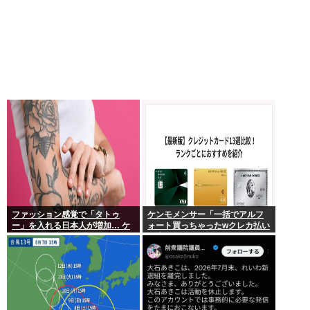
ファッション感覚で「タトゥ
ケンモメンサー「一括でアルフ
ー」を入れる日本人が増加… ケ
ォート買っちゃったwクレカ払い
ンモメンの意見を聞きたい。
で来月の俺ごめんねー」銀行
「デビットカードなんで即時引
き落としです」