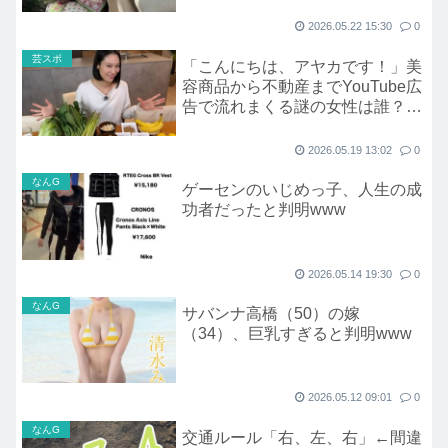
2026.05.22 15:30
0
芸スポ
「こんにちは、アヤカです！」美
容商品から不動産までYouTube広
告で流れまくる謎の女性は誰？直
撃したら意外な芸歴が判明
2026.05.19 13:02
0
なんG
ゲーセンのいじめっ子、人生の成
功者だったと判明www
2026.05.14 19:30
0
なんG
サバンナ高橋（50）の嫁
（34）、巨乳すぎると判明www
2026.05.12 09:01
0
なんG
交通ルール「右、左、右」←間違