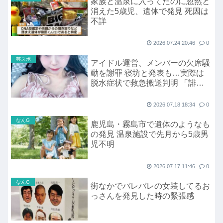
家族と温泉に入ってたのに忽然と
消えた5歳児、遺体で発見 死因は
不詳
2026.07.24 20:46
0
芸スポ
アイドル運営、メンバーの欠席騒
動を謝罪 寝坊と発表も…実際は
脱水症状で救急搬送判明 「誹謗
中傷はお控えいただきますよう」
2026.07.18 18:34
0
なんG
鹿児島・霧島市で遺体のようなも
の発見 温泉施設で先月から5歳男
児不明
2026.07.17 11:46
0
なんG
街なかでバレバレの女装してるお
っさんを発見した時の緊張感