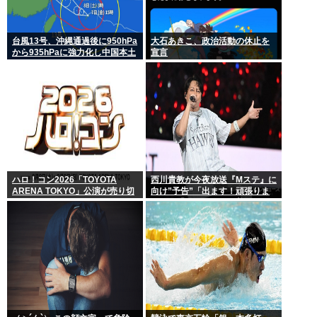
台風13号、沖縄通過後に950hPa
大石あきこ、政治活動の休止を
から935hPaに強力化し中国本土
宣言
へwww
ハロ！コン2026「TOYOTA
西川貴教が今夜放送『Mステ』に
ARENA TOKYO」公演が売り切
向け”予告”「出ます！頑張りま
れない
す！」「恐らくアレも着ま
す！」期待膨らむ