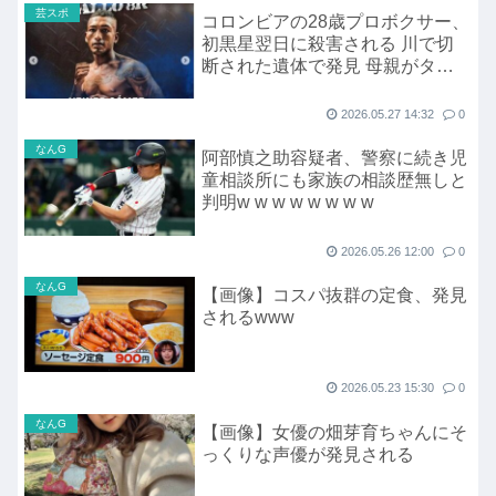
芸スポ
コロンビアの28歳プロボクサー、
初黒星翌日に殺害される 川で切
断された遺体で発見 母親がタト
ゥーなどで本人確認
2026.05.27 14:32
0
なんG
阿部慎之助容疑者、警察に続き児
童相談所にも家族の相談歴無しと
判明w w w w w w w w
2026.05.26 12:00
0
なんG
【画像】コスパ抜群の定食、発見
されるwww
2026.05.23 15:30
0
なんG
【画像】女優の畑芽育ちゃんにそ
っくりな声優が発見される