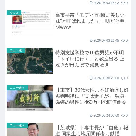
2026.07.03 16:02
0
なんG
高市早苗「モディ首相に”美しい
妹”と呼ばれました」←嘘だと判
明www
2026.07.03 11:45
0
ニュー速
特別支援学校で10歳男児が不明
「トイレに行く」と教室出る 上
履きが田んぼで発見 石川
2026.06.30 20:00
0
ニュー速＋
【東京】30代女性…不妊治療し妊
娠判明後に「実は妻子が」 独身
偽装の男性に460万円の賠償命令
2026.06.24 08:00
0
ニュー速＋
【茨城県】下妻市長が「自殺」報
道 同級生ら地元関係者も動揺