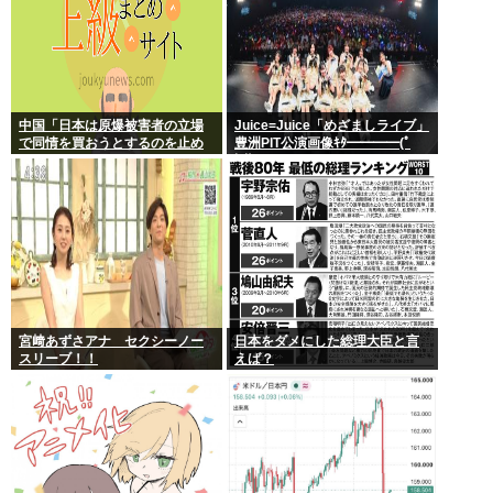
中国「日本は原爆被害者の立場
Juice=Juice「めざましライブ」
で同情を買おうとするのを止め
豊洲PIT公演画像ｷﾀ━━━━(ﾟ
ろ」
∀ﾟ)━━━━!!
宮﨑あずさアナ セクシーノー
日本をダメにした総理大臣と言
スリーブ！！
えば？