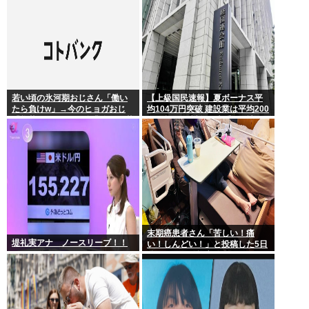
首は決まり」
若い頃の氷河期おじさん「働い
【上級国民速報】夏ボーナス平
たら負けw」→今のヒョガおじ
均104万円突破 建設業は平均200
「惣菜たけぇよ..」 自業自得で草
万円超 なお対象は大手163社93
万人、全就業者の1%強
末期癌患者さん「苦しい！痛
堤礼実アナ ノースリーブ！！
い！しんどい！」と投稿した5日
後に穏やかに旅立つ