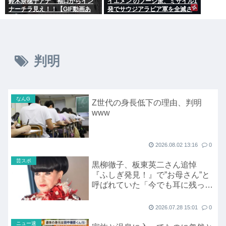
鈴木奈穂子アナ 袖口からイン
イエメン のフーシ派、ミサイル1
ナーチラ見え！！【GIF動画あ
発でサウジアラビア軍を全滅さ
り】
せてしまうww
判明
なんG
Z世代の身長低下の理由、判明
www
2026.08.02 13:16
0
芸スポ
黒柳徹子、板東英二さん追悼
『ふしぎ発見！』で”お母さん”と
呼ばれていた「今でも耳に残って
います」
2026.07.28 15:01
0
ニュー速