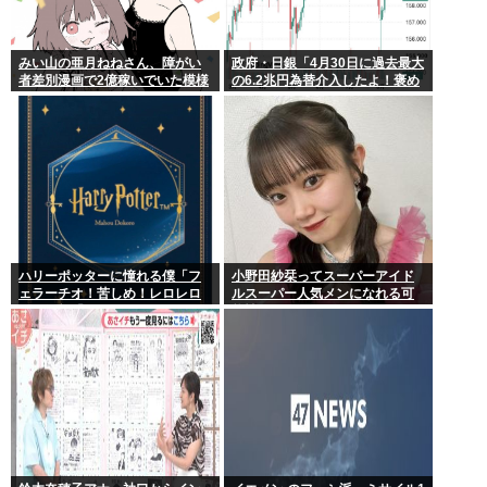
みい山の亜月ねねさん、障がい
政府・日銀「4月30日に過去最大
者差別漫画で2億稼いでいた模様
の6.2兆円為替介入したよ！褒め
www
てよ！」
ハリーポッターに憧れる僕「フ
小野田紗栞ってスーパーアイド
ェラーチオ！苦しめ！レロレロ
ルスーパー人気メンになれる可
レロ」敵「うっ 」
能性あったよな？