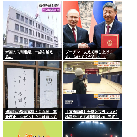
ル勃発ｗｗｗ
米国の民間組織、一線を越え
プーチン「あえて申し上げま
る…
す。 助けてください。」
靖国前の愛国高級のり弁屋、事
【高市画像】台湾とフランスが
業停止。なぜネトウヨは買って
地震発生から6時間以内に設置し
あげなかったの？
た避難所がこれwww