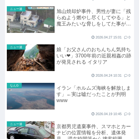
ニュー速
旭山焼却炉事件、男性が妻に「残
らぬよう燃やし尽くしてやる」と
魔王みたいな脅しをしてた事が判
明
2026.04.27 15:01
0
ニュー速
娘「お父さんのおちんちん気持ち
いい❤」3700年前の近親相姦の跡
が発見される イタリア
2026.04.24 10:31
0
なんG
イラン「ホルムズ海峡を解放しま
す」←実は嘘だったことが判明
www
2026.04.19 10:45
0
ニュー速
京都男児遺棄事件、スマホとカー
ナビの位置情報を分析、遺体発
見、 滞在時間等から捜索範囲を