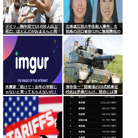
ドイツ、熱中症で10,000人以上
北海道江別大学生殺人事件、主
死亡、ほとんどがおまえらと同
犯格の川口被告(19)に無期懲役の
年代、若者は元気
判決
米農家「助けて！去年の半額じ
清谷信一「防衛省の10式戦車近
ゃないと買ってもらえないの！
代化は矛盾だらけ。陸自には運
作れば作るほど赤字で死にそ
用理念もコスト意識もない」
う！」