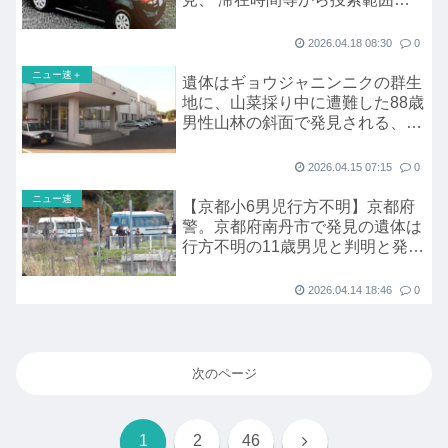
特定
2026.04.18 08:30
0
ニュー速＋
遺体はギョウジャニンニクの群生
地に、山菜採り中に遭難した88歳
男性山林の斜面で発見される、バ
ッグの中にもギョウジャニンニク
2026.04.15 07:15
0
ニュー速
【京都小6男児行方不明】京都府
警。京都府南丹市で発見の遺体は
行方不明の11歳男児と判明と発表
へ
2026.04.14 18:46
0
次のページ
次
1
2
46