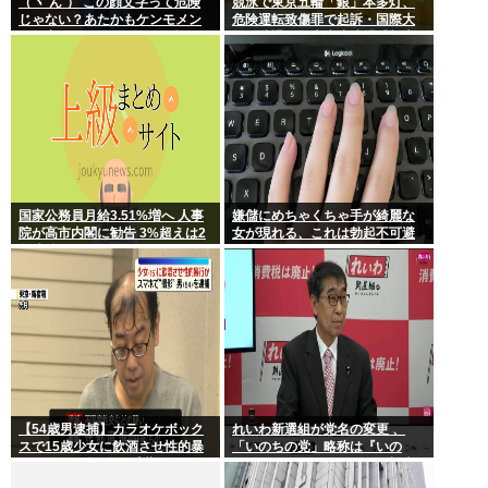
（ヽ´ん`） この顔文字って危険
競泳で東京五輪「銀」本多灯、
じゃない？あたかもケンモメン
危険運転致傷罪で起訴・国際大
が無害で優しい一般人だと誤解
会を辞退…日本水泳連盟「報告
させる恐れがある
が遅れお詫び」
国家公務員月給3.51%増へ 人事
嫌儲にめちゃくちゃ手が綺麗な
院が高市内閣に勧告 3%超えは2
女が現れる、これは勃起不可避
年連続
【54歳男逮捕】カラオケボック
れいわ新選組が党名の変更 、
スで15歳少女に飲酒させ性的暴
「いのちの党」略称は『いの
行 スマホで撮影か 千葉
ち』 SNSではTIM・ゴルゴ松本
に言及「ゴルゴ出馬確定」「党