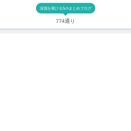
深淵を覗ける5chまとめブログ
774通り