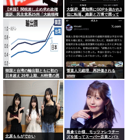
【米国】関税差し止め求め政権
大阪府、愛知県にGDPを抜かれ3
提訴、民主党系25州「大統領権
位に転落。維新と万博で潤って
限逸脱」
るはずじゃ…
韓国と台湾の輸出額ともに初の
菅直人元総理、再評価される
日本超え 26年上期、AI特需の恩
www
恵で差
島倉りか様、モッツァレラチー
北原ももがでかい
ズを巡ってスーパー店員とバト