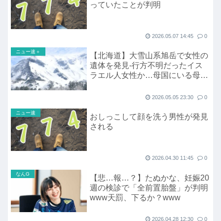
っていたことが判明
2026.05.07 14:45
0
ニュー速＋
【北海道】大雪山系旭岳で女性の
遺体を発見-行方不明だったイス
ラエル人女性か…母国にいる母親
に連絡したあと消息絶つ_道警ヘ
リが発見
2026.05.05 23:30
0
ニュー速
おしっこして顔を洗う男性が発見
される
2026.04.30 11:45
0
なんG
【悲…報…？】たぬかな、妊娠20
週の検診で「全前置胎盤」が判明
www天罰、下るか？www
2026.04.28 12:30
0