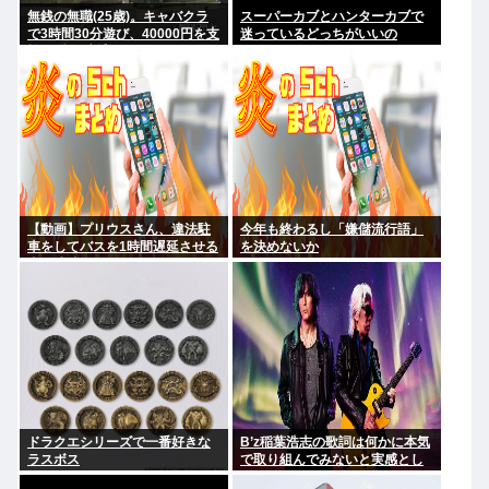
無銭の無職(25歳)。キャバクラ
スーパーカブとハンターカブで
で3時間30分遊び、40000円を支
迷っているどっちがいいの
払わず。 逮捕
【動画】プリウスさん、違法駐
今年も終わるし「嫌儲流行語」
車をしてバスを1時間遅延させる
を決めないか
事に成功してしまうwww
ドラクエシリーズで一番好きな
B’z稲葉浩志の歌詞は何かに本気
ラスボス
で取り組んでみないと実感とし
てわからない