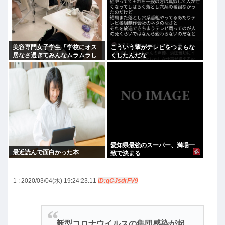
美容専門女子学生「学校にオス
こういう輩がテレビをつまらな
居なさ過ぎてみんなムラムラし
くしたんだな
てる 」
愛知県最強のスーパー、満場一
最近読んで面白かった本
致で決まる
1 : 2020/03/04(水) 19:24:23.11
ID:qCJsdrFV9
新型コロナウイルスの集団感染が起