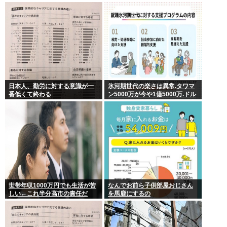
ね」
むとヌルヌル 大開脚×マッサージ
【鹿】
日本人、勤労に対する意識が一
氷河期世代の楽さは異常.タワマ
番低くて終わる
ン5000万が今や1億5000万.ドル
円80円で資産形成.マジで楽な世
代だったな
世帯年収1000万円でも生活が苦
なんでお前ら子供部屋おじさん
しい←これ半分高市の責任だ
を馬鹿にするの
ろ…