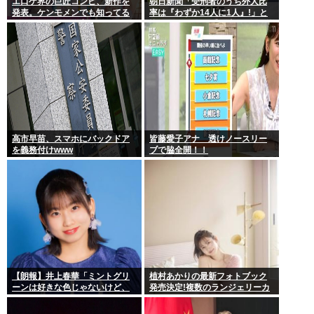
エ口ゲ界の巨匠コンビ、新作を
朝日新聞「受刑者のうち外人比
発表。ケンモメンでも知ってる
率は『わずか14人に1人』!」と
レベルの原画と作家
皆をビビらせる 受刑者の7%が外
人…
高市早苗、スマホにバックドア
皆藤愛子アナ 透けノースリー
を義務付けwww
ブで脇全開！！
【朗報】井上春華「ミントグリ
植村あかりの最新フォトブック
ーンは好きな色じゃないけど、
発売決定!複数のランジェリーカ
チョコミントは好きなのでまぁ
ットあり
いいかと思ってる