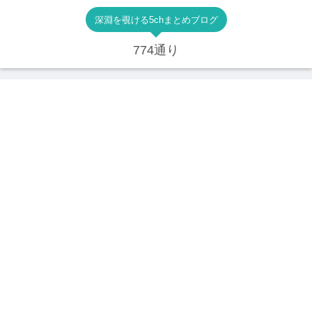
深淵を覗ける5chまとめブログ
774通り