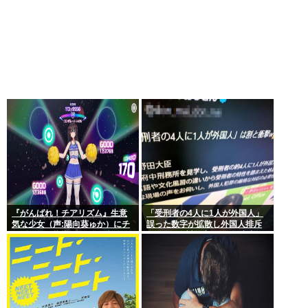
『がんばれ！チアリズム』生意
「受刑者の4人に1人が外国人」
気な少女（声:陽向葵ゅか）にチ
誤った数字が拡散し外国人排斥
アダンスを指導する”全年齢向
に… “国際対策室”のある府中刑
け”フィットネスリズムアクショ
務所の数字が独り歩き
ン。