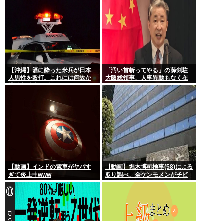
【沖縄】酒に酔った米兵が日本
「汚い首斬ってやる」の薛剣駐
人男性を殴打。これには何故か
大阪総領事、人事異動もなく在
排外主義者もダンマリ
任6年で歴代最長
【動画】インドの電車がヤバす
【動画】堀木博司検事(58)による
ぎて炎上中www
取り調べ、全ケンモメンがチビ
るくらい怖いと話題に