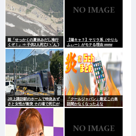
親「せっかくの夏休みだし海行
【陽キャ？】ヤリラ系（やりら
くぞ！」⇒ 子供2人死亡(ヽ´ん`)
ふぃー）がモテる理由 www
JR上諏訪駅のホームで特急あず
「クールジャパン」最近この単
さと女性が衝突 その場で死亡が
語聞かなくなったよな
確認