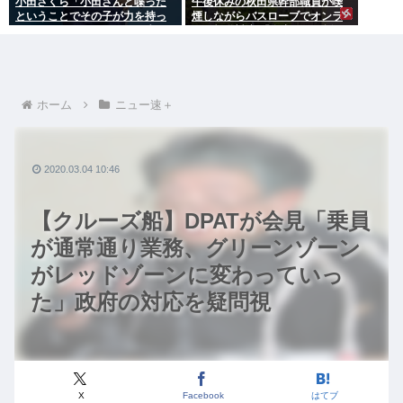
小田さくら「小田さんと喋った
午後休みの秋田県幹部職員が喫
ということでその子が力を持っ
煙しながらバスローブでオンラ
てしまわないように、研修生と
イン報道対応 「自宅」との説明
は喋らないように
に疑義 背景がラブホテルの客室
ような壁紙
ホーム
ニュー速＋
2020.03.04 10:46
【クルーズ船】DPATが会見「乗員
が通常通り業務、グリーンゾーン
がレッドゾーンに変わっていっ
た」政府の対応を疑問視
X
Facebook
はてブ