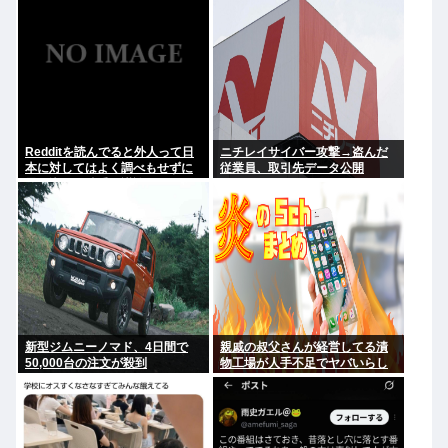
Redditを読んでると外人って日
ニチレイサイバー攻撃→盗んだ
本に対してはよく調べもせずに
従業員、取引先データ公開
思い込みで勝手に議論してるよ
な
新型ジムニーノマド、4日間で
親戚の叔父さんが経営してる漬
50,000台の注文が殺到
物工場が人手不足でヤバいらし
い