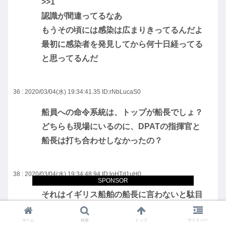
>>1
認識が間違ってるなあ
もうその頃には感染は広まりきってるんだよ
最初に感染者を発見してから何十日経ってる
と思ってるんだ
36 : 2020/03/04(水) 19:34:41.35
ID:rNbLucaS0
船員への命令系統は、トップが船長でしょ？
どちらも現場にいるのに、DPATの指揮官と
船長は打ち合わせしなかったの？
38 : 2020/03/04(水) 19:34:48.94
ID:loHTd1uH0
SPONSOR
それはイギリス船舶の船長に言わないと駄目
だろ
ホーム
検索
トップ
サイドバー