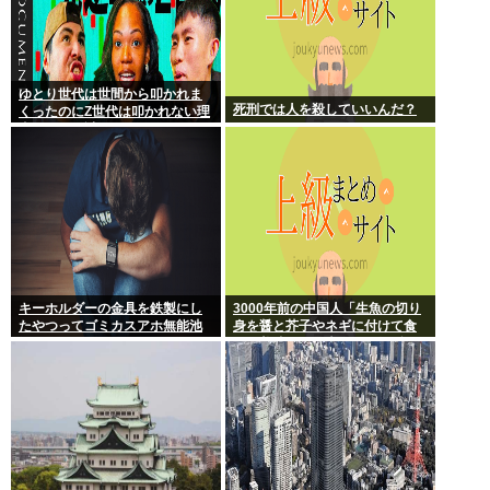
ゆとり世代は世間から叩かれま
死刑では人を殺していいんだ？
くったのにZ世代は叩かれない理
由、マジで謎
キーホルダーの金具を鉄製にし
3000年前の中国人「生魚の切り
たやつってゴミカスアホ無能池
身を醤と芥子やネギに付けて食
沼？
うと美味い」日本人は何故ずっ
とこのレベルで足踏みしてるの
か