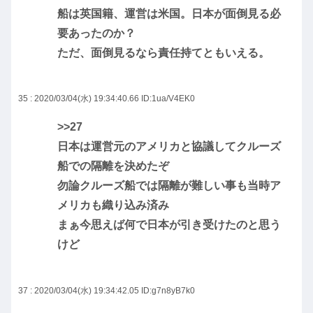
船は英国籍、運営は米国。日本が面倒見る必
要あったのか？
ただ、面倒見るなら責任持てともいえる。
35 : 2020/03/04(水) 19:34:40.66
ID:1ua/V4EK0
>>27
日本は運営元のアメリカと協議してクルーズ
船での隔離を決めたぞ
勿論クルーズ船では隔離が難しい事も当時ア
メリカも織り込み済み
まぁ今思えば何で日本が引き受けたのと思う
けど
37 : 2020/03/04(水) 19:34:42.05
ID:g7n8yB7k0