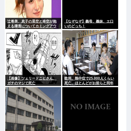
辻希美、息子の昊空と幸空が抱
【なぞなぞ】義母、義妹、エ口
える障害についてカミングアウ
いのどっち！
ト。深夜にパニック状態になっ
て泣き叫び嘔吐する症状
【画像】ツェリードニヒさん、
欧州、熱中症で25,000人くらい
ガチのマジで死亡
死亡、ほとんどがお前らと同年
代、若者は元気