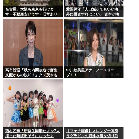
名古屋←大阪も東京も行けま
愛国保守「人口減少でもいい海
す・不動産安いです・旧帝あり
外に投資すればよい」 資本が海
ます・空港あります 不人気な理
外流出し賃金もGDPも上がらず
由
海外が成長
高市総理「秋の内閣改造で麻生
中川絵美里アナ ノースリー
支配からの脱却！」クズ茂木も
ブ！！
壺ホークもクビの一方で壺萩生
田が復権へ
西村乙輝「研修生同期だよ ✨7人
【フェチ画像】スレンダー高身
揃った時涙出そうになったよ
長グラドルの競泳水着を切り刻