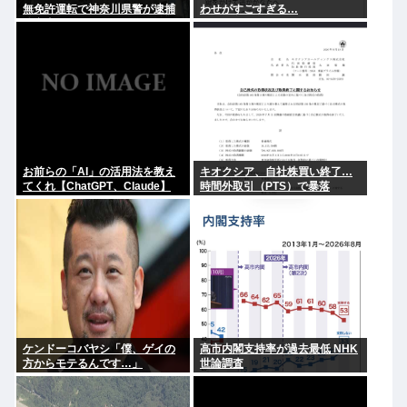
無免許運転で神奈川県警が逮捕
わせがすごすぎる…
追突事故
お前らの「AI」の活用法を教え
キオクシア、自社株買い終了…
てくれ【ChatGPT、Claude】
時間外取引（PTS）で暴落
ケンドーコバヤシ「僕、ゲイの
高市内閣支持率が過去最低 NHK
方からモテるんです…」
世論調査