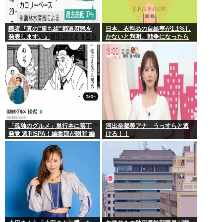
識者『真の"勝ち組"都道府県を
日本、衣料品の自給率が1.1%し
発表します。』
かないと判明。戦争になったら
裸で戦う模様www
「孤独のグルメ」単行本に落丁
河出奈都美アナ うっすらと透
発覚 週刊SPA！編集部が謝罪 編
ける！！
集・印刷工程で不備