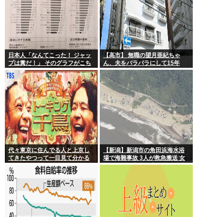
日本人「なんてこった！ ジャッ
【高市】 無職の望月亜紀ちゃ
プは糞だ！」 そのグラフがこち
ん、夫をバラバラにして15年
ら。
間、冷凍庫で保存
代々東京に住んでる人と上京し
【新潟】新潟市の角田浜海水浴
てきたやつって一目見て分かる
場で海難事故 3人が救急搬送 女
よね。あれなんで？
性と男児が心肺停止 男性は意識
あり