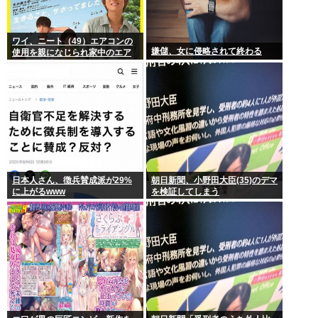
ワイ、ニート（49）エアコンの
嫌儲、女に侵略されて終わる
使用を親になじられ家中のエア
コンを破壊
日本人さん、徴兵賛成派が29%
朝日新聞、小野田大臣(35)のデマ
に上がるwww
を検証してしまう