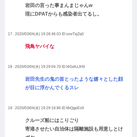
岩田の言った事まんまじゃんw
現にDPATからも感染者出てるし。
17 : 2020/03/04(水) 19:28:46.03
ID:oovTxjZq0
飛鳥ヤバイな
18 : 2020/03/04(水) 19:29:04.70
ID:I4GxKzJH0
岩田先生の鬼の首とったような嬉々とした顔
が目に浮かんでくるスレ
19 : 2020/03/04(水) 19:29:18.86
ID:t/bQgpEo0
クルーズ船にはこりごり
寄港させたい自治体は隔離施設も用意しとけ