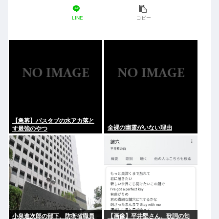
LINE
コピー
【急募】バスタブの水アカ落と
全裸の幽霊がいない理由
す最強のやつ
小泉進次郎の部下、防衛省職員
【画像】平井堅さん、歌詞の匂