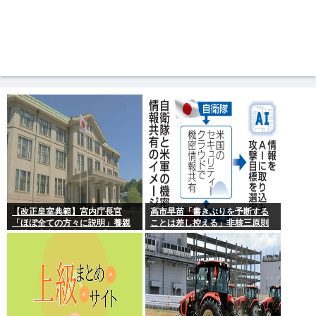
【改正皇室典範】宮内庁長官
高市早苗「書きぶりを予断する
「ほぼ全ての方々に説明」養親
ことは差し控える」非核三原則
候補の宮家皇族方に 男系男子の
見直しについて
養子候補は「把握せず」