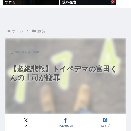
すぎる
退を発表
ホーム
嫌儲
2020.03.04 10:48
【超絶悲報】トイペデマの富田く
んの上司が謝罪
X
Facebook
はてブ