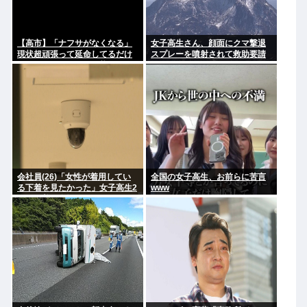
【高市】「ナフサがなくなる」
女子高生さん、顔面にクマ撃退
現状超頑張って延命してるだけ
スプレーを噴射されて救助要請
でどんどん不足してる状況は改
してしまう
善してないのにもうナフサある
ことになった理由
会社員(26)「女性が着用してい
全国の女子高生、お前らに苦言
る下着を見たかった」女子高生2
www
人の下着を盗撮