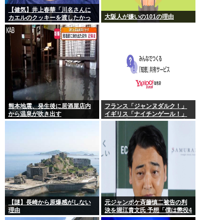
【健気】井上春華「川名さんに
大阪人が嫌いの101の理由
カエルのクッキーを渡したかっ
たけど、話しかけられず結局自
分で食べた」
熊本地震、発生後に居酒屋店内
フランス「ジャンヌダルク！」
から温泉が吹き出す
イギリス「ナイチンゲール！」
インド「マザーテレサ！」日本
「…」
【謎】長崎から原爆感がしない
元ジャンポケ斉藤慎二被告の判
理由
決を堀江貴文氏 予想「僕は懲役4
年求刑され 2年6か月の実刑だっ