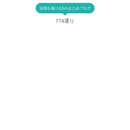
深淵を覗ける5chまとめブログ
774通り