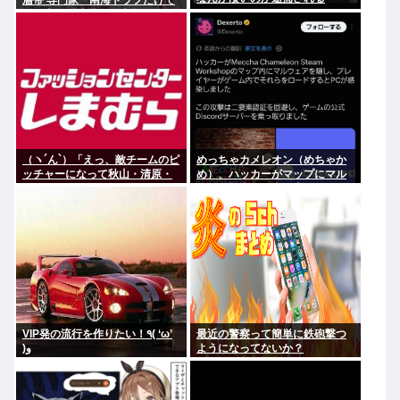
層帯 専門家「南海トラフだけで
なく直下型地震にも注意を」
（ヽ´ん`）「えっ、敵チームのピ
めっちゃカメレオン（めちゃか
ッチャーになって秋山・清原・
め）、ハッカーがマップにマル
デストラーデを三振に抑えたら
ウェア埋込み、大炎上www
一億ですか？」→どうする？
VIP発の流行を作りたい！٩( ‘ω’
最近の警察って簡単に鉄砲撃つ
)و
ようになってないか？