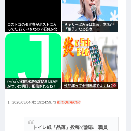
コストコのタダ券がポストに入
きゃりーぱみゅぱみゅ、本名が
ってた 行くべきなの？石狩か北
「桐子」だと公表
広島大曲だよな
(っ´ω`c)幻想水滸伝STAR LEAP
性犯罪って全部無罪でよくね？
がついに明日、配信されるね！
1 : 2020/03/04(水) 19:24:59.73
ID:CQlTAiCUd
トイレ紙「品薄」投稿で謝罪 職員