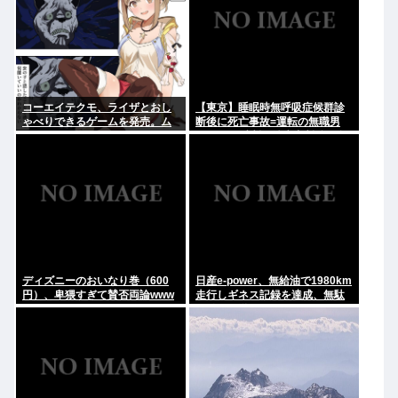
コーエイテクモ、ライザとおし
【東京】睡眠時無呼吸症候群診
ゃべりできるゲームを発売。ム
断後に死亡事故=運転の無職男
チムチムワァ
（34）、独断で治療中断-危険運
転致死罪適用も
ディズニーのおいなり巻（600
日産e-power、無給油で1980km
円）、卑猥すぎて賛否両論www
走行しギネス記録を達成、無駄
な発電や送電ロスなくEVよりエ
コを証明