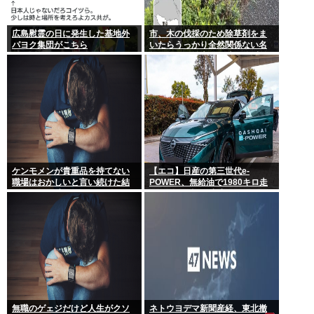
広島慰霊の日に発生した基地外
市、木の伐採のため除草剤をま
パヨク集団がこちら
いたらうっかり全然関係ない名
物イチョウ並木道54本を全滅さ
せてしまう(・ω<)
ケンモメンが貴重品を持てない
【エコ】日産の第三世代e-
職場はおかしいと言い続けた結
POWER、無給油で1980キロ走
果 ルールが変わり始めた件
ってギネス記録達成
無職のゲェジだけど人生がクソ
ネトウヨデマ新聞産経、東北撤