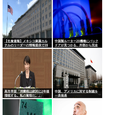
たが…」
【乞食速報】メキシコ麻薬カル
中国製ルーター20機種にバック
テルのリーダーの情報提供で39
ドアが見つかる、外部から完全
億円急げ！
制御される恐れ
高市早苗「消費税は絶対に2年後
中国、アメリカに対する制裁を
増税する。私の覚悟だ。」
一斉発表