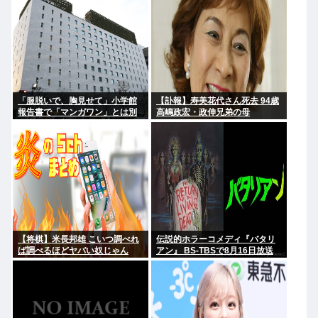
「服脱いで、胸見せて」小学館
【訃報】寿美花代さん死去 94歳
報告書で「マンガワン」とは別
高嶋政宏・政伸兄弟の母
の大問題が判明…週刊誌元編集
者がグラビア志望の女性に迫っ
た過激要求
【将棋】米長邦雄 こいつ調べれ
伝説的ホラーコメディ『バタリ
ば調べるほどヤバい奴じゃん
アン』 BS-TBSで8月16日放送