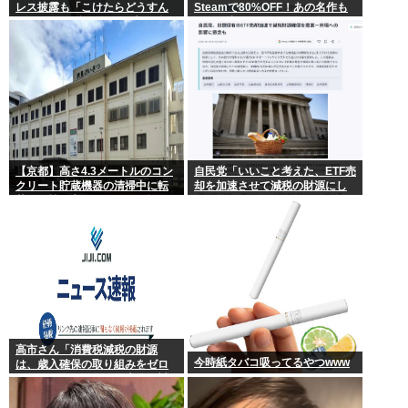
レス披露も「こけたらどうすん
Steamで80%OFF！あの名作も
の？」10cm超ヒールに心配続
セール中！ケンモメン…急
出…妊婦期間も”おしゃれ優
げ…！
先”で問われた意識
【京都】高さ4.3メートルのコン
自民党「いいこと考えた、ETF売
クリート貯蔵機器の清掃中に転
却を加速させて減税の財源にし
落し男性死亡、伏見区の工場
よう」
高市さん「消費税減税の財源
今時紙タバコ吸ってるやつwww
は、歳入確保の取り組みをゼロ
ベースで進めることで十分に対
応できる」サナ、有能