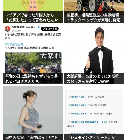
マチアプで会った外国人から
国産初、遠隔監視型の自動運転
「妊娠した」って言われたんや
トラクター クボタが来春に発売
が
平和の日に黙祷もせずデモで暴
大阪府警、当然のように無抵抗
れるパヨクさんたち
のおっさんを射殺…www
田中みな実、”背中ぱっくり”ド
『シュタインズ・ゲート』が