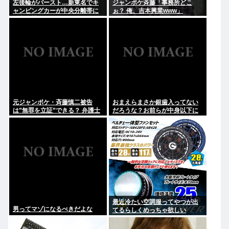
左後輪がバースト…新東名でキ
ジャンポケ斉藤「事務所どこ
ャンピングカーが中央分離帯に
ぉ？ 俺、吉本興業www」
衝突し横転
元ジャンポケ・斉藤慎二被告
おまえらまさか銀歯入ってない
は”無罪を立証”できる？ 弁護士
だろうな？お前らが中身以下に
が解説
評価される原因は口開けた時に
見える銀歯
最近冷たい空調服ってやつが出
男ってマゾになるべきだよな
てるらしくめっちゃ欲しい