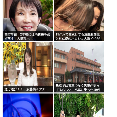
高市早苗「2年後には消費税を必
TikTokで無双してる遠藤彩加里
ず戻す」大増税へ…
と林仁愛のハロショ大阪イベが
全然売り切れないのは何故？ボ
トム2の有
鳥取では電車でなく汽車が走っ
透け透け！！ 安藤萌々アナ
てるらしい。汽車に乗った10代
女性が意識失う。汽車汽車ぽっ
ぽぽっぽ