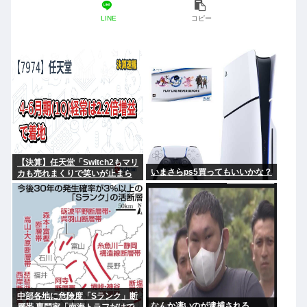
LINE
コピー
【決算】任天堂「Switch2もマリ
いまさらps5買ってもいいかな？
カも売れまくりで笑いが止まら
んどすえ！」連結経常利益は前
年同期比2.2倍の2061億円に
中部各地に危険度「Sランク」断
なんか凄いのが逮捕される