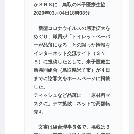
がＳＮＳに―鳥取の米子医療生協
2020年03月04日18時38分
新型コロナウイルスの感染拡大を
めぐり、職員が「トイレットペーパ
ーが品薄になる」との誤った情報を
インターネット交流サイト（ＳＮ
Ｓ）に投稿したとして、米子医療生
活協同組合（鳥取県米子市）が４日
までに謝罪文をホームページに掲載
した。
ティッシュなど品薄に 「原材料マ
スクに」デマ拡散―ネットで高額転
売も
文書は組合理事長名で、掲載は３