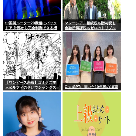
中国製ルーター20機種にバック
マレーシア、相続税も贈与税も
ドア 外部から完全制御できる機
金融所得課税もゼロのトリプル
能が仕込まれていた
ゼロで優秀な移民を海外から集
めてしまう…
【ワンピース悲報】ゴミクズ主
ChatGPTに聞いた10年後の18期
人公ルフィのせいでシャンクス
に続きギャバンの腕も無くなる
www