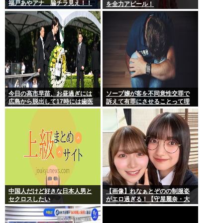
福戸あやアナ 脇チラ見え！！
を全力アピール！
今日の高市早苗、お昼過ぎには
ソープ嬢が客を不同意性交罪で
広島から脱出して17時には歯医
訴えて有罪にさせることって理
者に寄ってそのまま帰宅
論上可能？
中国人だけど好きな日本人男と
【画像】れなぁとぞのの制服姿
セクロスしたい
がエロ過ぎる！【守屋麗奈・大
園玲】【櫻坂46】