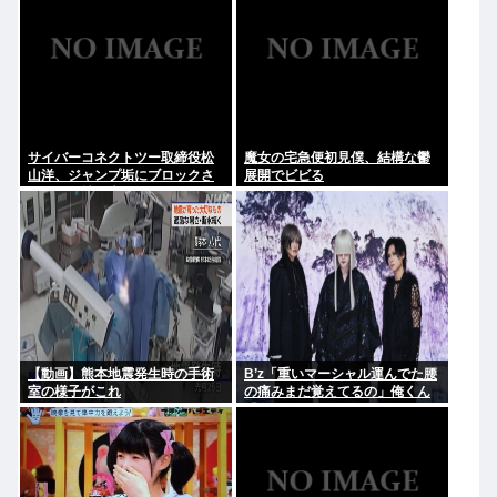
サイバーコネクトツー取締役松
魔女の宅急便初見僕、結構な鬱
山洋、ジャンプ垢にブロックさ
展開でビビる
れてお気持ち表明。何かあった
らまず晒す！これが令和のレス
バや！
【動画】熊本地震発生時の手術
B’z「重いマーシャル運んでた腰
室の様子がこれ
の痛みまだ覚えてるの」俺くん
「マーシャルって何？ 」