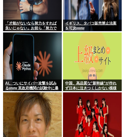
「才能がないなら努力をすれば
イギリス、タバコ販売禁止法案
良いじゃない」お前ら「努力で
を可決www
きるのも才能だよ」←は？
AI、ついにサイバー攻撃を試み
中国、高品質な”新幹線”が作れ
るwww 英政府機関の試験中に暴
ず日本に泣きつくしかない模様
走「架空人物になり承認要求」
www