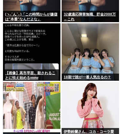
(ヽ˶ ᷇ ん ᷆ ˵ )「この時間からが嫌儲
32歳適応障害無職、貯金2000万
は"本番"なんだよな」
←これ
【画像】高市早苗、殺されるこ
18期で誰が一番人気出るの？
とに怯え始めるwww
伊勢鈴蘭さん、コカ・コーラ愛