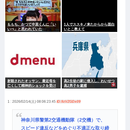
ももち、かつて中居くんに「い
1人でススキノ来たからから面白
いべ」と思われていた
いとこ教えて
射殺されたオッサン、最近母を
高2生徒の家に侵入し、わいせつ
亡くして精神的ショックを受け
高2男子を逮捕
ていたと判明
1 : 2026/02/14(土) 08:06:23.45
ID:9zVZGDx09
神奈川県警第2交通機動隊（2交機）で、
スピード違反などをめぐり不適正な取り締