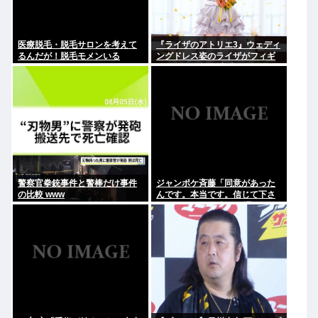
医療脱毛・脱毛サロンを考えて
『ライザのアトリエ3』ウェディ
るんだが！脱毛モメンいる
ングドレス姿のライザがフィギ
か？？
ュア化キタ───(ﾟ∀ﾟ)───!!!!!
警察官拳銃事件と警棒だけ事件
ジャンポケ斉藤「同意があった
の比較 www
んです。本当です。信じて下さ
い」 ←何でこの主張が通らない
の？