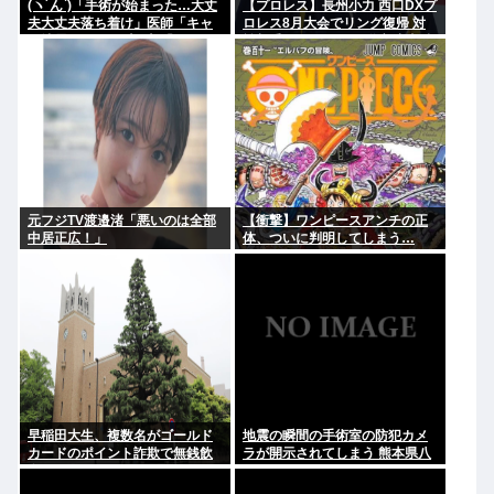
(ヽ´ん`)「手術が始まった…大丈
【プロレス】長州小力 西口DXプ
夫大丈夫落ち着け」医師「キャ
ロレス8月大会でリング復帰 対
ー地震よー！」(;ﾟんﾟ)「！？」
戦相手はクロちゃん 道交法違反
の疑いも不起訴に
元フジTV渡邉渚「悪いのは全部
【衝撃】ワンピースアンチの正
中居正広！」
体、ついに判明してしまう…
早稲田大生、複数名がゴールド
地震の瞬間の手術室の防犯カメ
カードのポイント詐欺で無銭飲
ラが開示されてしまう 熊本県八
食
代