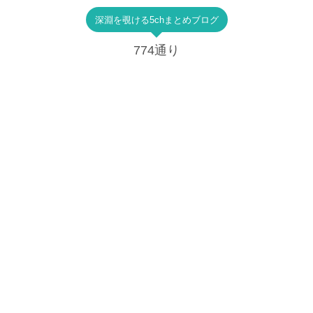
深淵を覗ける5chまとめブログ
774通り