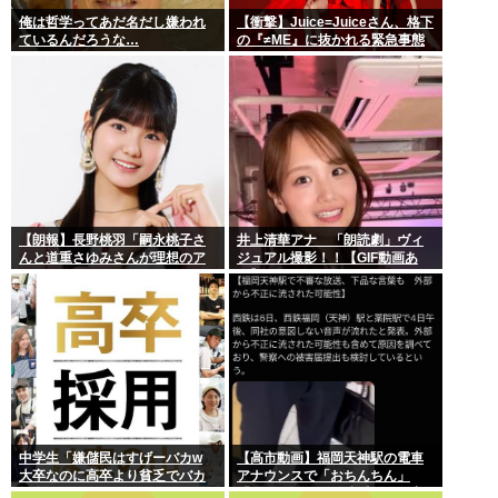
俺は哲学ってあだ名だし嫌われ
【衝撃】Juice=Juiceさん、格下
ているんだろうな…
の『≠ME』に抜かれる緊急事態
ｗｗｗｗｗｗｗｗｗｗｗｗ
【朗報】長野桃羽「嗣永桃子さ
井上清華アナ 「朗読劇」ヴィ
んと道重さゆみさんが理想のア
ジュアル撮影！！【GIF動画あ
イドル像」
り】
中学生「嫌儲民はすげーバカw
【高市動画】福岡天神駅の電車
大卒なのに高卒より貧乏でバカ
アナウンスで「おちんちん」
が多いw」エックスで一万いいね
「ちんぽ」などと連呼する不審