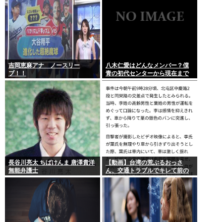
吉岡恵麻アナ ノースリー
八木仁愛はどんなメンバー？僕
ブ！！
青の初代センターから現在まで
の活動を紹介
長谷川亮太 ちばけんま 唐澤貴洋
【動画】台湾の荒ぶるおっさ
無能弁護士
ん、交通トラブルでキレて前の
車の運転手をナイフで斬りつけ
るも壮絶な返り討ちにあう