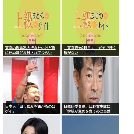
な音声が大音量で流れる 犯人は
不明
東京の理系私大行きたいけど親
「東京観光2日目」、ガチで行く
に死ぬほど反対されてつらい
所がない
日本人「回し飲みを嫌がるのは
日教組委員長、辺野古事故に
ゲイ」
「学校が責めを負うのは当然
だ」 平和教育は「存在意義」