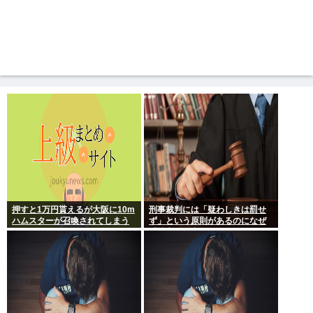
押すと1万円貰えるが大阪に10m
刑事裁判には「疑わしきは罰せ
ハムスターが召喚されてしまう
ず」という原則があるのになぜ
ボタン
「性交の同意がなかった」とい
う確かめようが無いもので有罪
になるの？