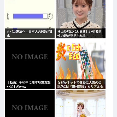
タバコ違法化、日本人の9割が賛
檜山沙耶に代わる新しい弱者男
成
性の姫が発見される
【動画】手術中に熊本地震直撃
なぜかネットで微妙に人気の伝
やばすぎwww
説的CM『磯村建設』をリアルタ
イムで見たことあるお爺さんモ
メンは存在するのか？