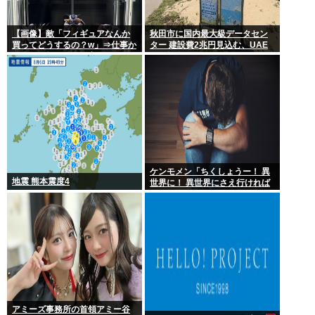
【画像】敵「フィギュアなんか
秋田市に国内最大級データセン
買ってどうするの？w」⇒仕事か
ター 建設費2兆円見込む、UAE
ら疲れて帰ってきて家にこんな
など投資
棚があったら疲れが吹き飛ぶだ
ろ？
ケンモメン「ちくしょうー！ 異
地震 熊本震度4
世界に！ 異世界にさえ行ければ
ー！(;△;)」 どうなるの？
アミーズ事務所の首領アミー谷