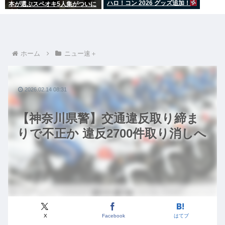
ハロ！コン 2026 グッズ追加！
本が選ぶスペオキ5人集がついに
決定してしまう
ホーム
ニュー速＋
2026.02.14 08:31
【神奈川県警】交通違反取り締ま
りで不正か 違反2700件取り消しへ
X
Facebook
はてブ