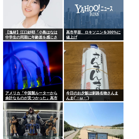
【逸材】江口紗耶「小島はなは
高市早苗、ロキソニンを300%に
中学生の同期に年齢差を感じさ
値上げ
せないように気を遣っている
が、同期2人は気づ
アメリカ「中国製ルーターから
今日のお夕飯は釧路名物さんま
余計なものが見つかった」高市
んま(´・ω・`)
どうするのこれ