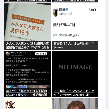
カードのポイント詐欺で無銭飲
が累計1万3600件超え 目撃情報
食
は「関東」が最多
みんなで大家さん 2881億円の債
有吉弘行さん、また匂わせポス
務超過で完全終了 年利7%に釣ら
トwww
れた3万人超の弱者の老後資金
2000億円が消滅
ネトウヨ「高市さんは人工関節
ここ数年「どっちもどっち」と
なんだ！膝をついて被災者の話
か「まだわからないから叩く
聞くとか拷問だろ！」⇒高市の
な」とかゆうチキン野郎が増え
膝に人工関節の手術痕が見当た
たけどどっから来たの？(´・ω・
らない
`)