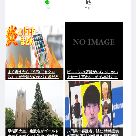
LINE
コピー
よく考えたら「SEX（セクロ
ビニコンの店員がいらっしゃい
ス）」が合法なのヤバすぎだろ
ませー！言わないから本社にク
レームいれてやりましたよ！
www
早稲田大生、複数名がゴールド
八田與一容疑者、詰む 情報提供