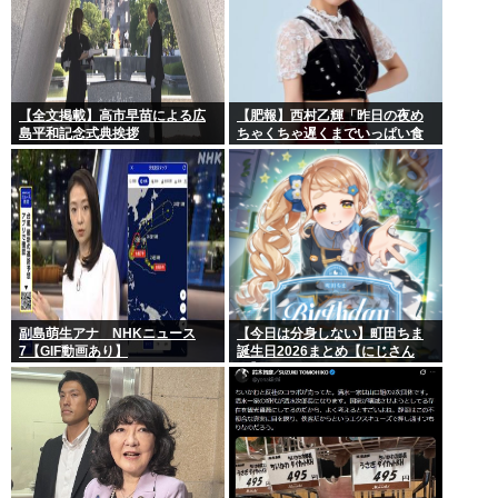
【全文掲載】高市早苗による広
【肥報】西村乙輝「昨日の夜め
島平和記念式典挨拶
ちゃくちゃ遅くまでいっぱい食
べた。今日もいっぱい食べてや
る」
副島萌生アナ NHKニュース
【今日は分身しない】町田ちま
7【GIF動画あり】
誕生日2026まとめ【にじさん
じ】