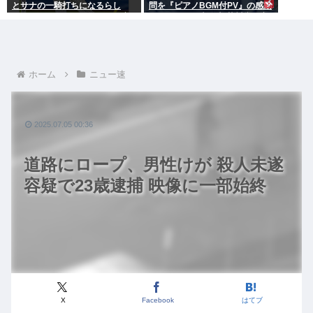
とサナの一騎打ちになるらし
問を『ピアノBGM付PV』の感動
い。チョンモメンはどっちを応
ポルノにして大炎上 芥川賞作家
援するの？
ぶちぎれ「アホか！」
ホーム
ニュー速
2025.07.05 00:36
道路にロープ、男性けが 殺人未遂
容疑で23歳逮捕 映像に一部始終
X
Facebook
はてブ