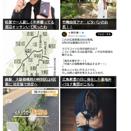
松屋で一人寂しく牛丼啜ってる
竹﨑由佳アナ ピタパンのお
底辺オッサンいて笑ったわ
尻！！
維新、大阪都構想の特別区は4区
広島慰霊の日に発生した基地外
案に 法定協で決定へ
パヨク集団がこちら