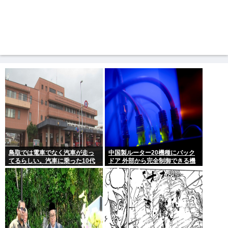
鳥取では電車でなく汽車が走っ
中国製ルーター20機種にバック
てるらしい。汽車に乗った10代
ドア 外部から完全制御できる機
女性が意識失う。汽車汽車ぽっ
能が仕込まれていた
ぽぽっぽ