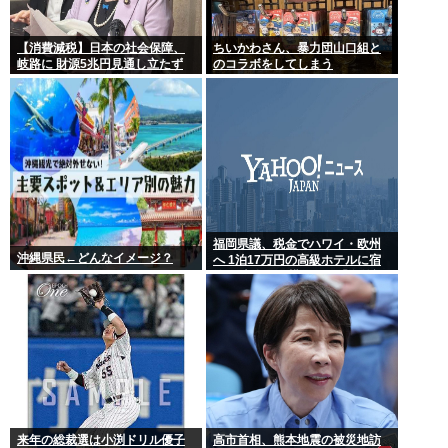
【消費減税】日本の社会保障、
ちいかわさん、暴力団山口組と
岐路に 財源5兆円見通し立たず
のコラボをしてしまう
福岡県議、税金でハワイ・欧州
沖縄県民←どんなイメージ？
へ 1泊17万円の高級ホテルに宿
泊 日本全国で横行する「海外視
察」という名の公費豪遊
来年の総裁選は小渕ドリル優子
高市首相、熊本地震の被災地訪