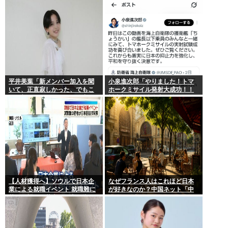
平井美葉「新メンバー加入を聞
小泉進次郎「やりました！トマ
いて、正直寂しかった、でもこ
ホークミサイル発射大成功！！
れが新しいビヨなんだと、寂し
対中朝露への防衛力を強化して
さを受け止めるこ
ますw」
【人材獲得へ】ソウルで日本企
なぜフランス人はこれほど日本
業による就職イベント 就職難に
が好きなのか？中国ネット「中
苦しむ韓国の若者が日本に注目
国人も日本が好き」