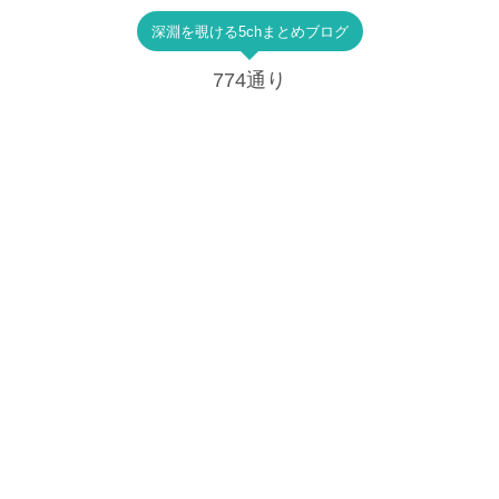
深淵を覗ける5chまとめブログ
774通り