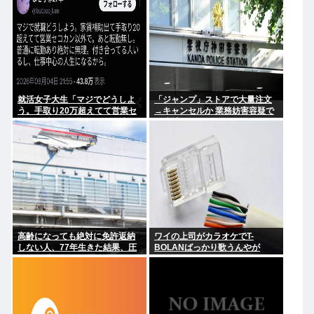
就活女子大生「マジでどうしよ
「ジャンプ」ストアで大量注文
う。手取り20万超えてて営業セ
→キャンセルか 業務妨害容疑で
コカン以外で転勤無しの会社な
女逮捕
い」
高齢になっても絶対に免許返納
ワイの上司がカラオケでT-
しない人、77年生きた結果、圧
BOLANばっかり歌うんやが
倒的な『そうはならんやろ』で
事故死