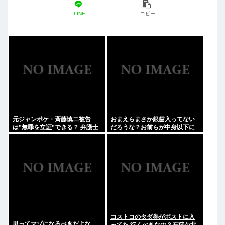
LINE
コピー
元ジャンポケ・斉藤慎二被告
おまえらまさか銀歯入ってない
は”無罪を立証”できる？ 弁護士
だろうな？お前らが中身以下に
が解説
評価される原因は口開けた時に
見える銀歯
コストコのタダ券がポストに入
男ってマゾになるべきだよな