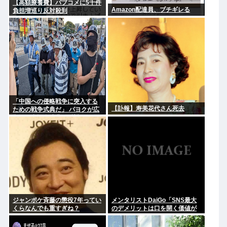
【高額療養費】パブコメに5千件
Amazon配達員、ブチギレる
負担増巡り反対殺到
「中国への侵略戦争に突入する
【訃報】寿美花代さん死去
ための戦争式典だ」 パヨクが広
島の平和記念式典に反対する理
由が判明
ジャンポケ斉藤の懲役7年ってい
メンタリストDaiGo「SNS最大
くらなんでも重すぎね？
のデメリットは口を開く価値が
ない奴が発信できるようになっ
たこと」