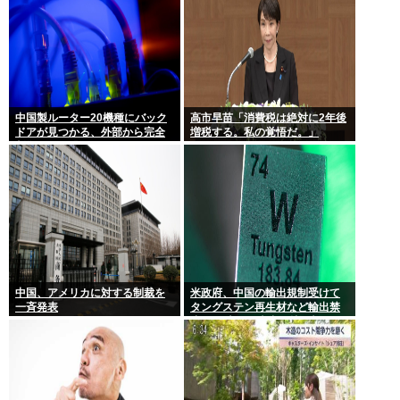
中国製ルーター20機種にバック
高市早苗「消費税は絶対に2年後
ドアが見つかる、外部から完全
増税する。私の覚悟だ。」
制御される恐れ
中国、アメリカに対する制裁を
米政府、中国の輸出規制受けて
一斉発表
タングステン再生材など輸出禁
止へ 日本さん米中に挟み撃ちさ
れる形に