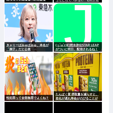
ってた 行くべきなの？石狩か北
広島大曲だよな
きゃりーぱみゅぱみゅ、本名が
(っ´ω`c)幻想水滸伝STAR LEAP
「桐子」だと公表
がついに明日、配信されるね！
たんぱく質 摂取量を減らすと、
性犯罪って全部無罪でよくね？
老化が遅れ寿命がのびることが
判明 まっちゃん(;ω;)