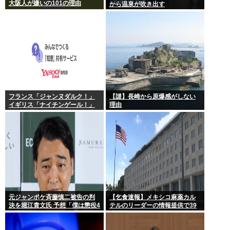
大阪人が嫌いの101の理由
から温泉が吹き出す
フランス「ジャンヌダルク！」
【謎】長崎から原爆感がしない
イギリス「ナイチンゲール！」
理由
インド「マザーテレサ！」日本
「…」
元ジャンポケ斉藤慎二被告の判
【乞食速報】メキシコ麻薬カル
決を堀江貴文氏 予想「僕は懲役4
テルのリーダーの情報提供で39
年求刑され 2年6か月の実刑だっ
億円急げ！
たが…」