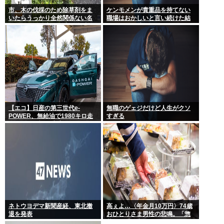
市、木の伐採のため除草剤をま
ケンモメンが貴重品を持てない
いたらうっかり全然関係ない名
職場はおかしいと言い続けた結
物イチョウ並木道54本を全滅さ
果 ルールが変わり始めた件
せてしまう(・ω<)
【エコ】日産の第三世代e-
無職のゲェジだけど人生がクソ
POWER、無給油で1980キロ走
すぎる
ってギネス記録達成
ネトウヨデマ新聞産経、東北撤
高ぇよ…〈年金月10万円〉74歳
退を発表
おひとりさま男性の悲鳴。「惣
菜すら手が出ない」