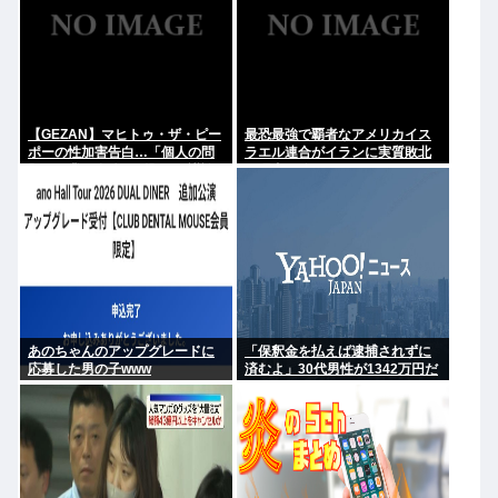
【GEZAN】マヒトゥ・ザ・ピー
最恐最強で覇者なアメリカイス
ポーの性加害告白…「個人の問
ラエル連合がイランに実質敗北
題か、業界全体の問題か」議論
な理由、分からない
が拡大
あのちゃんのアップグレードに
「保釈金を払えば逮捕されずに
応募した男の子www
済むよ」30代男性が1342万円だ
まし取られる