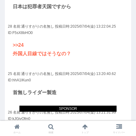
日本は犯罪者天国ですから
28 名前:
通りすがりの名無し
投稿日時:2025/07/04(金) 13:22:04.25
ID:F5sX8bHO0
>>24
外国人目線ではそうなの？
25 名前:
通りすがりの名無し
投稿日時:2025/07/04(金) 13:20:40.62
ID:hhA1lKun0
首無しライダー製造
SPONSOR
26 名前:
通りすがりの名無し
投稿日時:2025/07/04(金) 13:21:31.99
ID:kJGivOfm0
ワイルド７のチャプタータイトルで
ホーム
検索
トップ
サイドバー