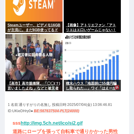
Steamユーザー、ビデメモ16GB
【画像】アトリエファン「アト
が主流に。まだ8GB使ってるド
リエはエ口いゲームじゃない！
アホの嫌儲民は反省文書いて
ライザを性的な目で見てる奴は
ね。
にわか！」
【高市】高市親衛隊、「〇〇(？)
積水ハウス「地面師に55億円騙
言いましたよね 」などと被災者
し取られた…」ワイ「はえーか
を睨みつけ詰め寄る
わいそう…会社滅茶苦茶やろな
ぁ」
1 名前:
通りすがりの名無し
投稿日時:2025/07/04(金) 13:06:46.81
ID:UKieDHry0●
BE:567637504-PLT(24000)
sss
http://img.5ch.net/ico/si2.gif
道路にロープを張って自転車で通りかかった男性