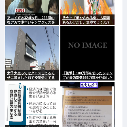
アニメ好き32歳女性、238個の
放火って燃やされる側にも問題
複アカで少年ジャンプグッズを
あるわけだし、無罪でよくね？
大量注文・キャンセルし逮捕
「欲求が満たされた」
女子大生ってセクロスしてるく
【衝撃】100万部を切ったジャン
せに澄ました顔で授業受けてる
プが最強部数653万部を記録した
のは何故？？
時の週刊少年ジャンプの面子が
ヤバすぎる