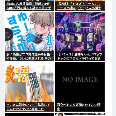
25歳の税務署職員、競艇で3億
【訃報】「おはぎドリーム」シ
3400万円を得るも確定申告せず
リーズ 作家の(*´ω`*)うんち博士
逮捕。その他の余罪も
さん死去 64歳
女子高生がプロ野球選手を目指
【パチ●コ】邪神ちゃんドロップ
す漫画、ついに発見される その
キックのスロットを打ってる奴
名も「ゆーあーすらっがー」
がヤバすぎてワロタ
さいきん戦争について勉強して
忍空があまり評価されてない理
るんだけどヤバい事知った
由