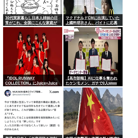
30代実家暮らし日本人姉妹の日
マクドナルドCMに出演していた
常がこれ。全国にこんな家庭が
上國料萌衣さん、バイトに応募
400万世帯ある。
するも書類選考で落ちる
『IDOL RUNWAY
【高市朗報】AIに仕事を奪われ
COLLECTION』にJuice=Juice
たケンモメン、ガチで0人www
の出演決定