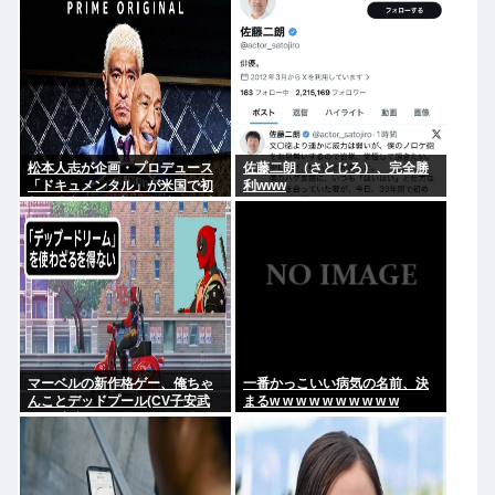
松本人志が企画・プロデュース
佐藤二朗（さとじろ）、完全勝
「ドキュメンタル」が米国で初
利www
制作決定 シンプルな設定に国境
超えた支持
マーベルの新作格ゲー、俺ちゃ
一番かっこいい病気の名前、決
んことデッドプール(CV子安武
まるw w w w w w w w w w
人)が安定のやりたい放題で話題
に