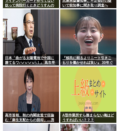
マイナンバーカード作ってない
兵庫県斎藤知事、不正会計の疑
奴って病院行くときどうすんの
いで前知事に聞き取り調査へ
日本「曲がる太陽電池で中国に
『移民に頼るよりニート引きこ
勝てるワハハハハハ！」 高市早
もりを働かせれば良い』 30年ぐ
苗「勝てる！ ガハハハハハ
らい言ってるけど絶対に実現し
ハ！」
ない理由www
高市首相、秋の内閣改造で目論
A型作業所すら務まらない俺はど
む「麻生支配からの脱却」…茂
うすればいい？？？
木敏充氏も小林鷹之氏もクビ