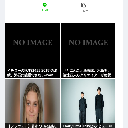
LINE
コピー
イチローの晩年(2011-2019)の成
『ヤニねこ』新海誠、水島努、
績、流石に擁護できないwww
綾辻行人らクリエイターが絶賛
過激描写はBPOでも議論に
【デラウェア】若者2人を誘惑し
Every Little Thingがデビュー30