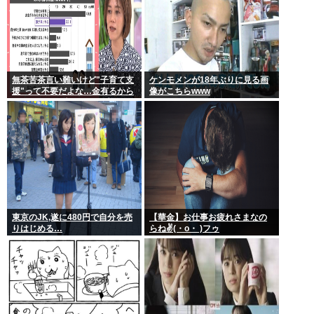
無茶苦茶言い難いけど"子育て支
ケンモメンが18年ぶりに見る画
援"って不要だよな…金有るから
像がこちらwww
子供作ってる癖に更に政府から
たんまり金貰う屑だよ
東京のJK,遂に480円で自分を売
【華金】お仕事お疲れさまなの
りはじめる…
らね✌(・o・ )フゥ