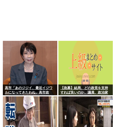
高市「あのジジイ、最近イジワ
【急募】結局、どの政党を支持
ルになってきたわね」高市政
すれば良いのか、議員、政治家
権、ついに麻生切り！嫌儲はど
は全員悪か
っちにつくの