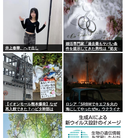
婚活専門家「過去最もヤバい条
井上春華、へそ出し
件を提示してきた男性は『処女
信仰』」ケンモメン…
【イオンモール熊本爆発】なぜ
ロシア「SRBMでキエフを火の
再入館できた？ハビタ幹部は
海にしてやったぜw」ウクライナ
「モール職員は引き止めなかっ
「我々もSRBMで反撃する
た」イオン「運用を徹底できな
ぞ！」
かった可能性」