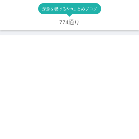
深淵を覗ける5chまとめブログ
774通り