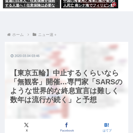
普通の日本人「任意保険を強制
中国の海警局と海軍の船が衝突2
する人達へ！任意保険は必要な
人死亡 南シナ海でフィリピン船
い。そもそも事故を起こしませ
を追跡中、公表までに1年
ん」
ホーム
ニュー速＋
2020.03.04 03:46
【東京五輪】中止するくらいなら
「無観客」開催…専門家「SARSの
ような世界的な終息宣言は難しく
数年は流行が続く」と予想
X
Facebook
はてブ