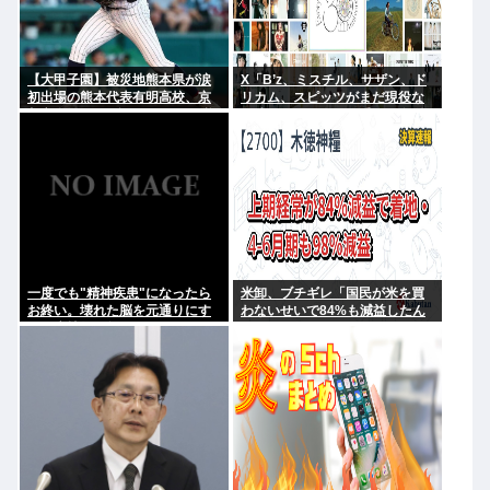
【大甲子園】被災地熊本県が涙
X「B’z、ミスチル、サザン、ド
初出場の熊本代表有明高校、京
リカム、スピッツがまだ現役な
都立命館に9回裏2アウトから逆
の凄いよな。今の歌手が30年後
転勝利
にやれてるだろうか？」
一度でも"精神疾患"になったら
米卸、ブチギレ「国民が米を買
お終い。壊れた脳を元通りにす
わないせいで84%も減益したん
る医療技術は無い。
だが？」