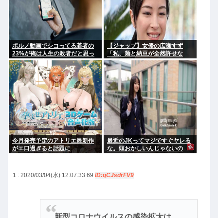
ポルノ動画でシコってる若者の
【ジャップ】女優の広瀬すず
23%が俺は人生の敗者だと思っ
「私、麺と納豆が全然許せな
てることが判明
い。私、麺と納豆が全然許せな
い 」
今月発売予定のアトリエ最新作
最近のJKってマジですぐヤレる
がエ口過ぎると話題に
な。頭おかしいんじゃないの
1 : 2020/03/04(水) 12:07:33.69
ID:qCJsdrFV9
新型コロナウイルスの感染拡大は、