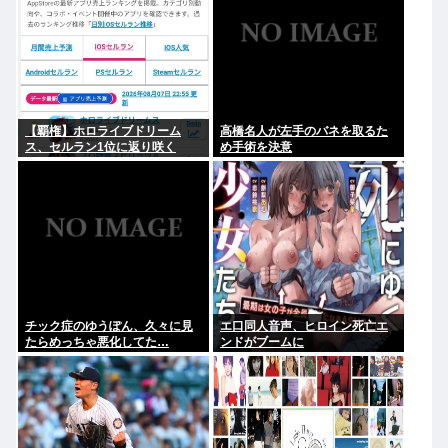
【覇権】ホロライブドリーム
高橋名人が左手のバネを取るた
ス、セルラン1位に返り咲く
め手術を決意
WIWIWIWIWIWIWIWIWIWIWIWI
WIWIWIWIWIWI
チック症のゆうぽん、久々に見
エ口同人音声、ヒロイン死亡エ
たらめっちゃ悪化してた…
ンドがブームに