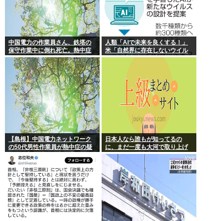
中国電力の作業員さん、鉄塔の
人類「AIで未来を良くする！」
保守作業中に倒れ死亡。熱中症
米「自然界に存在しないウイル
か
スを設計増殖に成功」技術が進
む程自ら破滅要因を増やす愚種
【島根】中国電力ネットワーク
日本人なら誰もが知ってるの
の50代男性作業員が熱中症の疑
に、まだ一度も大河で取り上げ
いで死亡 鉄塔の保守作業後に倒
られてない歴史上の人物
れる 邑南町