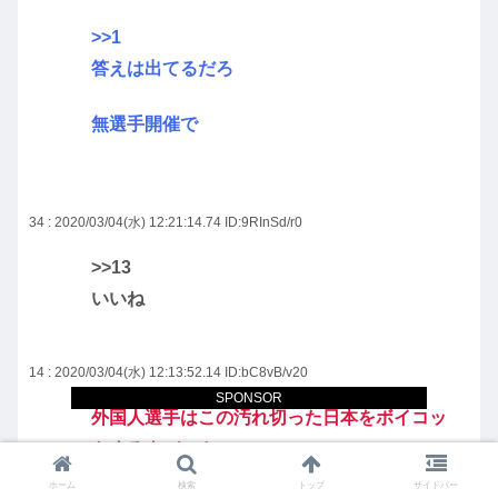
>>1
答えは出てるだろ
無選手開催で
34 : 2020/03/04(水) 12:21:14.74
ID:9RInSd/r0
>>13
いいね
14 : 2020/03/04(水) 12:13:52.14
ID:bC8vB/v20
SPONSOR
外国人選手はこの汚れ切った日本をボイコッ
トするよバーカ
ホーム
検索
トップ
サイドバー