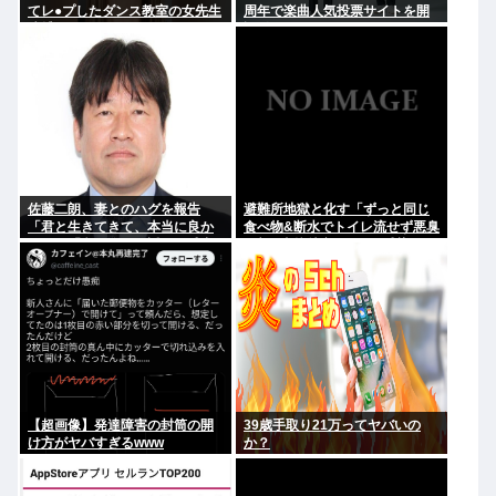
てレ●プしたダンス教室の女先生
周年で楽曲人気投票サイトを開
逮捕
設 俺はもちろんFace the
Changeに入れてきたぞ
佐藤二朗、妻とのハグを報告
避難所地獄と化す「ずっと同じ
「君と生きてきて、本当に良か
食べ物&断水でトイレ流せず悪臭
った」「文〇砲より遥かに威力
&床に直接就寝&コロナ感染」
は弱いが、僕のノロケ砲をお見
舞いする」
【超画像】発達障害の封筒の開
39歳手取り21万ってヤバいの
け方がヤバすぎるwww
か？