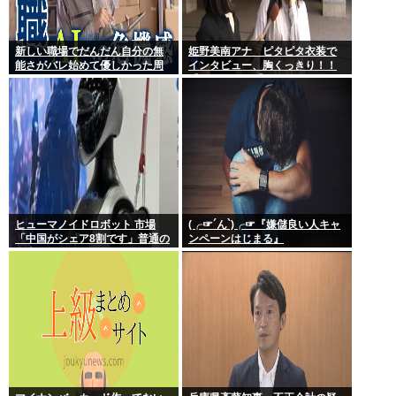
新しい職場でだんだん自分の無
姫野美南アナ ピタピタ衣装で
能さがバレ始めて優しかった周
インタビュー、胸くっきり！！
りの人たちが徐々に冷たくなっ
【GIF動画あり】
ていく時ってゾクゾクするよな
ヒューマノイドロボット 市場
(╭☞´ん`)╭☞『嫌儲良い人キャ
「中国がシェア8割です」普通の
ンペーンはじまる』
日本人怒りのフェイクニュース
認定へ…