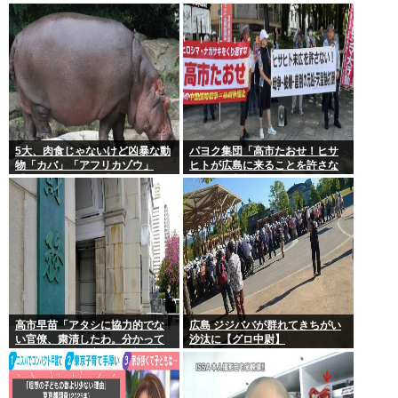
存在する理由
えずオ●ニーしてきた
5大、肉食じゃないけど凶暴な動
パヨク集団「高市たおせ！ヒサ
物「カバ」「アフリカゾウ」
ヒトが広島に来ることを許さな
「バッファロー」「コーカサス
い！天皇制打倒！」
オオカブト」
高市早苗「アタシに協力的でな
広島 ジジババが群れてきちがい
い官僚、粛清したわ。分かって
沙汰に【グロ中尉】
るわね？」他の官僚「(ブルブ
ル)」