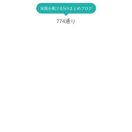
深淵を覗ける5chまとめブログ
774通り