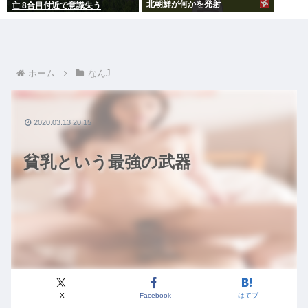
北朝鮮が何かを発射
亡 8合目付近で意識失う
ホーム
なんJ
2020.03.13 20:15
貧乳という最強の武器
X
Facebook
はてブ