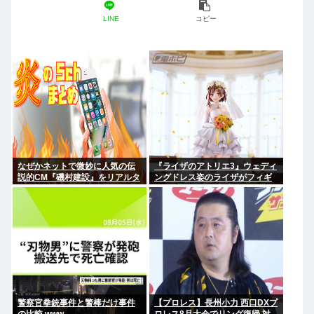
LINE
コピー
なぜかネットで微妙に人気の伝
『ライザのアトリエ3』ウェディ
説的CM『磯村建設』をリアルタ
ングドレス姿のライザがフィギ
イムで見たことあるお爺さんモ
ュア化キタ───(ﾟ∀ﾟ)───!!!!!
メンは存在するのか？
警察官拳銃事件と警棒だけ事件
【プロレス】長州小力 西口DXプ