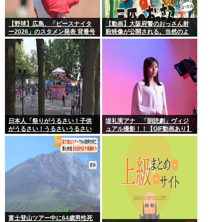
【野球】広島、「ピースナイタ
【動画】大阪府警のおっさん射
ー2026」のスタメン発表 背番号
殺映像が公開される。当然のよ
「86」で統一 秋山がカープ移籍
うに無抵抗だったことが発覚
後初の4番 小園は6番
日本人「祭りがうるさい！子供
堤礼実アナ 「朗読劇」ヴィジ
がうるさい！うるさいうるさい
ュアル撮影！！【GIF動画あり】
うるさい！日本を無音の世界に
しろ」
富士登山ツアー中に64歳男性死