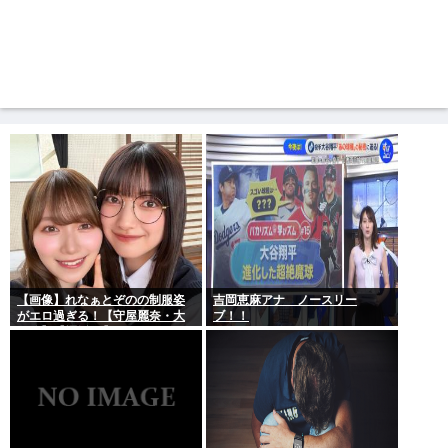
【画像】れなぁとぞのの制服姿
吉岡恵麻アナ ノースリー
がエロ過ぎる！【守屋麗奈・大
ブ！！
園玲】【櫻坂46】