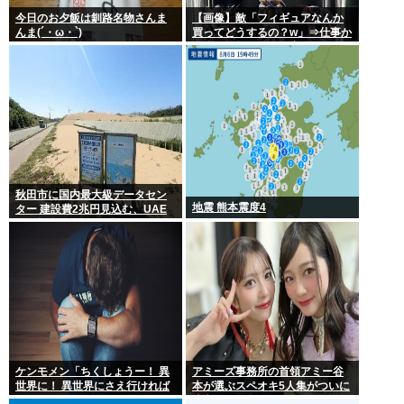
今日のお夕飯は釧路名物さんま
【画像】敵「フィギュアなんか
んま(´・ω・`)
買ってどうするの？w」⇒仕事か
ら疲れて帰ってきて家にこんな
棚があったら疲れが吹き飛ぶだ
ろ？
秋田市に国内最大級データセン
地震 熊本震度4
ター 建設費2兆円見込む、UAE
など投資
ケンモメン「ちくしょうー！ 異
アミーズ事務所の首領アミー谷
世界に！ 異世界にさえ行ければ
本が選ぶスペオキ5人集がついに
ー！(;△;)」 どうなるの？
決定してしまう