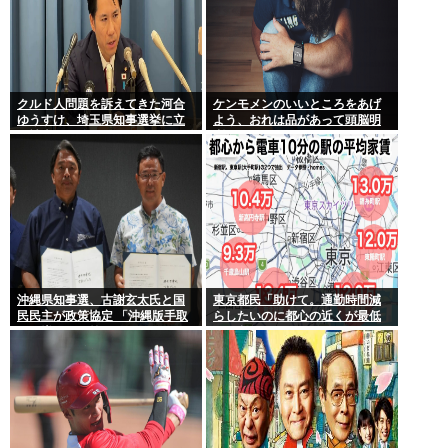
クルド人問題を訴えてきた河合
ケンモメンのいいところをあげ
ゆうすけ、埼玉県知事選挙に立
よう、おれは品があって頭脳明
候補表明www
晰だとおもう
沖縄県知事選、古謝玄太氏と国
東京都民「助けて。通勤時間減
民民主が政策協定 「沖縄版手取
らしたいのに都心の近くが最低
りを増やす政策」など5項目
10万払わないと住めないの」