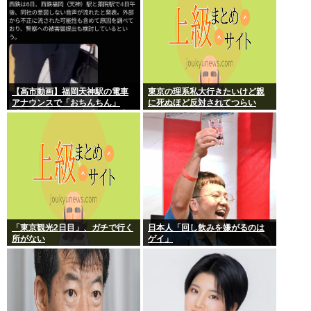
【高市動画】福岡天神駅の電車
東京の理系私大行きたいけど親
アナウンスで「おちんちん」
に死ぬほど反対されてつらい
「ちんぽ」などと連呼する不審
な音声が大音量で流れる 犯人は
不明
「東京観光2日目」、ガチで行く
日本人「回し飲みを嫌がるのは
所がない
ゲイ」