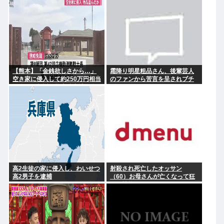
【熊本】「金銭欲しさから…」
霜降り明星粗品さん、後輩芸人
空き家に侵入して約250万円相当
のファンから苦言を呈されブチ
を盗んで起訴、熊本駐屯地の自
ギレ発狂…
衛官の男を懲戒免職
高2生徒の家に侵入し、わいせつ
射殺され死亡したオッサン
高2男子を逮捕
（60）お母さんが亡くなって狂
った模様