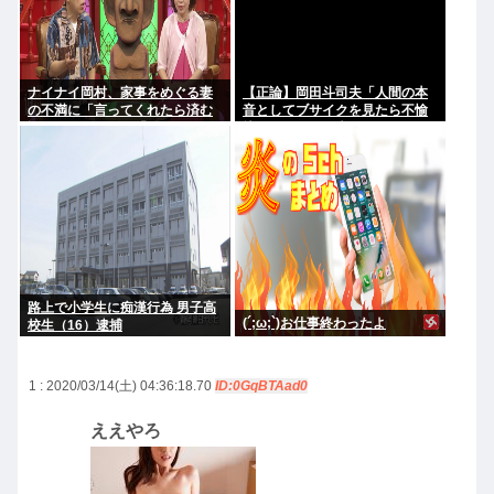
ナイナイ岡村、家事をめぐる妻
【正論】岡田斗司夫「人間の本
の不満に「言ってくれたら済む
音としてブサイクを見たら不愉
話やん」になるみ「バイトやっ
快になる。この責任をどうとる
たらクビやで」説教受け黙り込
んだ」
む
路上で小学生に痴漢行為 男子高
(´;ω;`)お仕事終わったよ
校生（16）逮捕
1 : 2020/03/14(土) 04:36:18.70
ID:0GqBTAad0
ええやろ