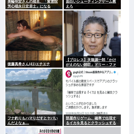
美輪明宏さんの戒名、「紫雲院
面白いシューティングゲーム教
芳心唱永日宏居士」になる
えろ
【プロレス】天龍源一郎「かけ
後藤真希さん(41)エチエチ
がえのない師匠」ドリー・ファ
ンク・ジュニアさん追悼
フナ釣りもハマりだすとヤバい
部屋作りゲーム、確率で出現す
んだよなぁ…
るイカを見るとクラッシュする
不具合が発生