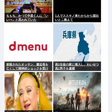
ももち、かつて中居くんに「い
1人でススキノ来たからから面白
いべ」と思われていた
いとこ教えて
射殺されたオッサン、最近母を
高2生徒の家に侵入し、わいせつ
亡くして精神的ショックを受け
高2男子を逮捕
ていたと判明