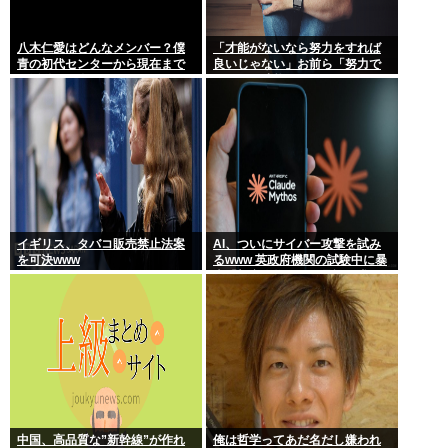
八木仁愛はどんなメンバー？僕
「才能がないなら努力をすれば
青の初代センターから現在まで
良いじゃない」お前ら「努力で
の活動を紹介
きるのも才能だよ」←は？
イギリス、タバコ販売禁止法案
AI、ついにサイバー攻撃を試み
を可決www
るwww 英政府機関の試験中に暴
走「架空人物になり承認要求」
中国、高品質な”新幹線”が作れ
俺は哲学ってあだ名だし嫌われ