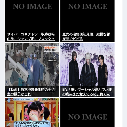
サイバーコネクトツー取締役松
魔女の宅急便初見僕、結構な鬱
山洋、ジャンプ垢にブロックさ
展開でビビる
れてお気持ち表明。何かあった
らまず晒す！これが令和のレス
バや！
【動画】熊本地震発生時の手術
B’z「重いマーシャル運んでた腰
室の様子がこれ
の痛みまだ覚えてるの」俺くん
「マーシャルって何？ 」