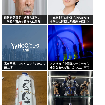
日教組委員長、辺野古事故に
【逸材】江口紗耶「小島はなは
「学校が責めを負うのは当然
中学生の同期に年齢差を感じさ
だ」 平和教育は「存在意義」
せないように気を遣っている
が、同期2人は気づ
高市早苗、ロキソニンを300%に
アメリカ「中国製ルーターから
値上げ
余計なものが見つかった」高市
どうするのこれ