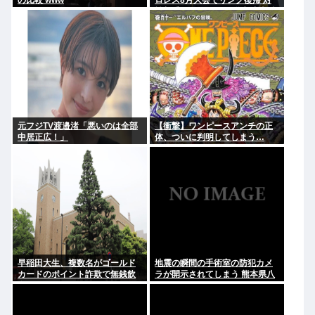
の比較 www
ロレス8月大会でリング復帰 対
戦相手はクロちゃん 道交法違反
の疑いも不起訴に
元フジTV渡邉渚「悪いのは全部
【衝撃】ワンピースアンチの正
中居正広！」
体、ついに判明してしまう…
早稲田大生、複数名がゴールド
地震の瞬間の手術室の防犯カメ
カードのポイント詐欺で無銭飲
ラが開示されてしまう 熊本県八
食
代