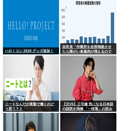
自民党「作業所を全部倒産させ
ハロ！コン 2026 グッズ追加！
たら障がい者雇用が増えるので
は 」結果ww
ニートなんだが夜勤で働くのど
【元V6】三宅健 気になる日本語
う思う？？
の誤読を指摘 「一段落」の読み
は？ 「使い方間違ってるんだよ
なとか」