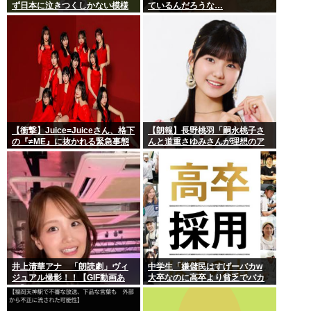
ず日本に泣きつくしかない模様
ているんだろうな…
www
【衝撃】Juice=Juiceさん、格下
【朗報】長野桃羽「嗣永桃子さ
の『≠ME』に抜かれる緊急事態
んと道重さゆみさんが理想のア
ｗｗｗｗｗｗｗｗｗｗｗｗ
イドル像」
井上清華アナ 「朗読劇」ヴィ
中学生「嫌儲民はすげーバカw
ジュアル撮影！！【GIF動画あ
大卒なのに高卒より貧乏でバカ
り】
が多いw」エックスで一万いいね