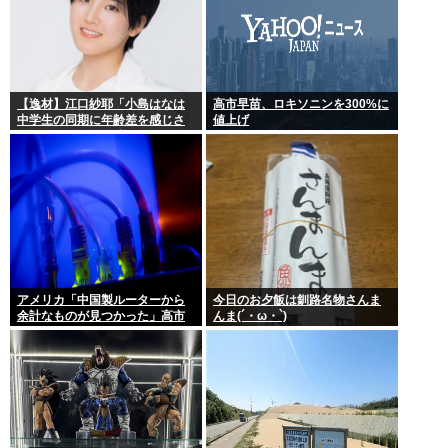
【逸材】江口紗耶「小島はなは
高市早苗、ロキソニンを300%に
中学生の同期に年齢差を感じさ
値上げ
せないように気を遣っている
が、同期2人は気づ
アメリカ「中国製ルーターから
今日のお夕飯は釧路名物さんま
余計なものが見つかった」高市
んま(´・ω・`)
どうするのこれ