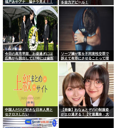
福戸あやアナ 脇チラ見え！！
を全力アピール！
今日の高市早苗、お昼過ぎには
ソープ嬢が客を不同意性交罪で
広島から脱出して17時には歯医
訴えて有罪にさせることって理
者に寄ってそのまま帰宅
論上可能？
中国人だけど好きな日本人男と
【画像】れなぁとぞのの制服姿
セクロスしたい
がエロ過ぎる！【守屋麗奈・大
園玲】【櫻坂46】