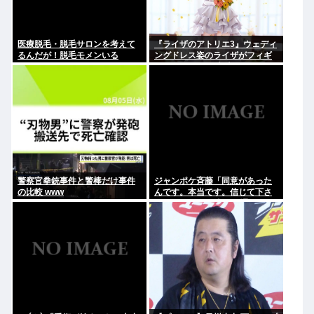
医療脱毛・脱毛サロンを考えて
『ライザのアトリエ3』ウェディ
るんだが！脱毛モメンいる
ングドレス姿のライザがフィギ
か？？
ュア化キタ───(ﾟ∀ﾟ)───!!!!!
警察官拳銃事件と警棒だけ事件
ジャンポケ斉藤「同意があった
の比較 www
んです。本当です。信じて下さ
い」 ←何でこの主張が通らない
の？