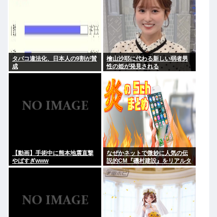
タバコ違法化、日本人の9割が賛
檜山沙耶に代わる新しい弱者男
成
性の姫が発見される
【動画】手術中に熊本地震直撃
なぜかネットで微妙に人気の伝
やばすぎwww
説的CM『磯村建設』をリアルタ
イムで見たことあるお爺さんモ
メンは存在するのか？