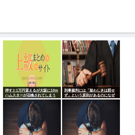
押すと1万円貰えるが大阪に10m
刑事裁判には「疑わしきは罰せ
ハムスターが召喚されてしまう
ず」という原則があるのになぜ
ボタン
「性交の同意がなかった」とい
う確かめようが無いもので有罪
になるの？