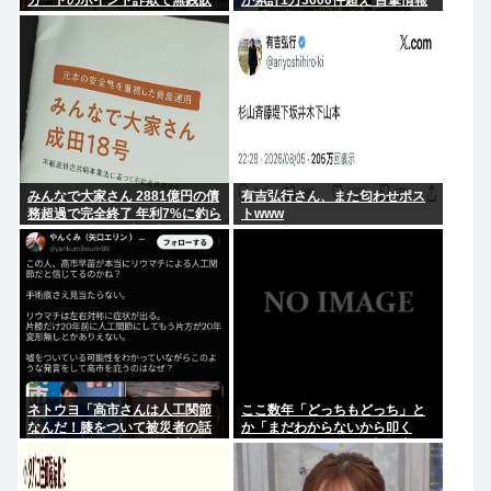
カードのポイント詐欺で無銭飲
が累計1万3600件超え 目撃情報
食
は「関東」が最多
みんなで大家さん 2881億円の債
有吉弘行さん、また匂わせポス
務超過で完全終了 年利7%に釣ら
トwww
れた3万人超の弱者の老後資金
2000億円が消滅
ネトウヨ「高市さんは人工関節
ここ数年「どっちもどっち」と
なんだ！膝をついて被災者の話
か「まだわからないから叩く
聞くとか拷問だろ！」⇒高市の
な」とかゆうチキン野郎が増え
膝に人工関節の手術痕が見当た
たけどどっから来たの？(´・ω・
らない
`)