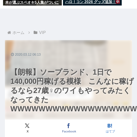
ハロ！コン 2026 グッズ追加！
本が選ぶスペオキ5人集がついに
決定してしまう
ホーム
VIP
2020.03.12 06:13
【朗報】ソープランド、1日で
140,000円稼げる模様 こんなに稼げ
るなら27歳♀のワイもやってみたく
なってきた
WWWWWWWWWWWWWWWWWW
X
Facebook
はてブ