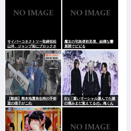
サイバーコネクトツー取締役松
魔女の宅急便初見僕、結構な鬱
山洋、ジャンプ垢にブロックさ
展開でビビる
れてお気持ち表明。何かあった
らまず晒す！これが令和のレス
バや！
【動画】熊本地震発生時の手術
B’z「重いマーシャル運んでた腰
室の様子がこれ
の痛みまだ覚えてるの」俺くん
「マーシャルって何？ 」