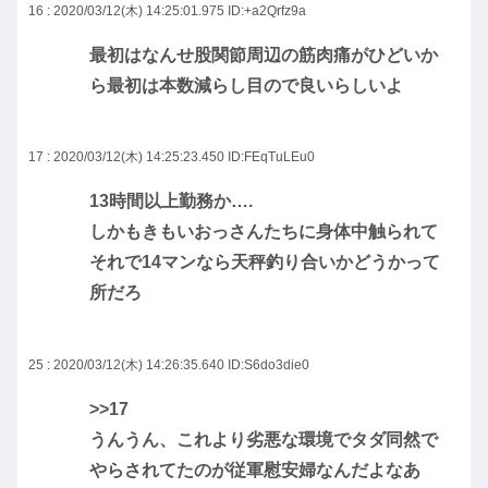
16 : 2020/03/12(木) 14:25:01.975
ID:+a2Qrfz9a
最初はなんせ股関節周辺の筋肉痛がひどいか
ら最初は本数減らし目ので良いらしいよ
17 : 2020/03/12(木) 14:25:23.450
ID:FEqTuLEu0
13時間以上勤務か….
しかもきもいおっさんたちに身体中触られて
それで14マンなら天秤釣り合いかどうかって
所だろ
25 : 2020/03/12(木) 14:26:35.640
ID:S6do3die0
>>17
うんうん、これより劣悪な環境でタダ同然で
やらされてたのが従軍慰安婦なんだよなあ