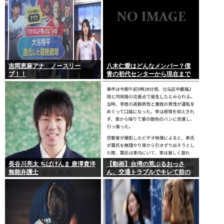
吉岡恵麻アナ ノースリー
八木仁愛はどんなメンバー？僕
ブ！！
青の初代センターから現在まで
の活動を紹介
長谷川亮太 ちばけんま 唐澤貴洋
【動画】台湾の荒ぶるおっさ
無能弁護士
ん、交通トラブルでキレて前の
車の運転手をナイフで斬りつけ
るも壮絶な返り討ちにあう