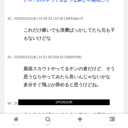
42 : 2020/03/12(木) 14:30:24.110
ID:LMkXOjw+0
これだけ稼いでも浪費ばっかしてたら元も子
もないけどな
43 : 2020/03/12(木) 14:31:00.558
ID:/Ty8MYA90
風俗スカウトやってるチンの者だけど、そう
思うならやってみたら良いんじゃないかな
多分すぐ飛ぶか辞めると思うけどね。
SPONSOR
44 : 2020/03/12(木) 14:31:19.988
ID:gEeWb4ZWa
心と体すり減らして大金を得るって意味では
キーエンスとか広告業界と一緒だな
ホーム
検索
トップ
サイドバー