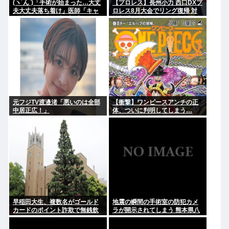
(ヽ´ん`)「手術が始まった…大丈
【プロレス】長州小力 西口DXプ
夫大丈夫落ち着け」医師「キャ
ロレス8月大会でリング復帰 対
ー地震よー！」(;ﾟんﾟ)「！？」
戦相手はクロちゃん 道交法違反
の疑いも不起訴に
元フジTV渡邉渚「悪いのは全部
【衝撃】ワンピースアンチの正
中居正広！」
体、ついに判明してしまう…
早稲田大生、複数名がゴールド
地震の瞬間の手術室の防犯カメ
カードのポイント詐欺で無銭飲
ラが開示されてしまう 熊本県八
食
代