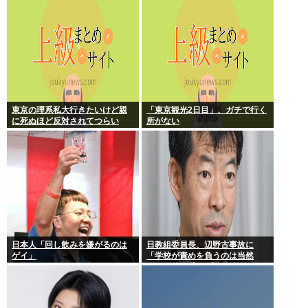
な音声が大音量で流れる 犯人は
不明
東京の理系私大行きたいけど親
「東京観光2日目」、ガチで行く
に死ぬほど反対されてつらい
所がない
日本人「回し飲みを嫌がるのは
日教組委員長、辺野古事故に
ゲイ」
「学校が責めを負うのは当然
だ」 平和教育は「存在意義」