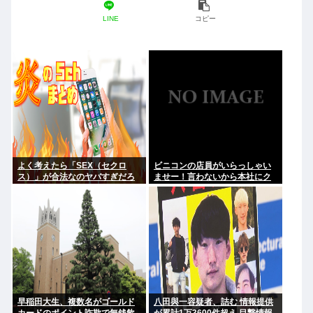
LINE
コピー
よく考えたら「SEX（セクロ
ビニコンの店員がいらっしゃい
ス）」が合法なのヤバすぎだろ
ませー！言わないから本社にク
レームいれてやりましたよ！
www
早稲田大生、複数名がゴールド
八田與一容疑者、詰む 情報提供