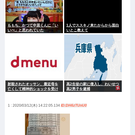
ももち、かつて中居くんに「い
1人でススキノ来たからから面白
いべ」と思われていた
いとこ教えて
射殺されたオッサン、最近母を
高2生徒の家に侵入し、わいせつ
亡くして精神的ショックを受け
高2男子を逮捕
ていたと判明
1 : 2020/03/12(木) 14:22:05.134
ID:DH6zTUnU0