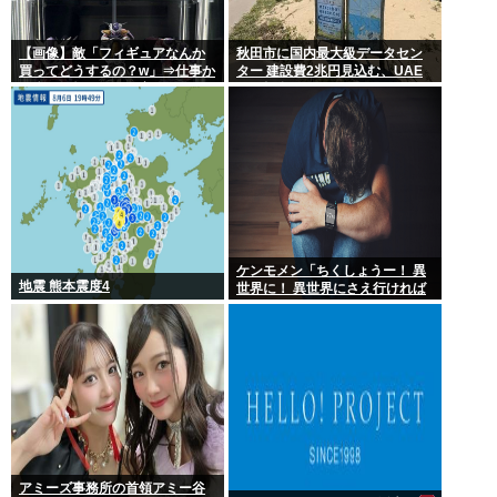
【画像】敵「フィギュアなんか
秋田市に国内最大級データセン
買ってどうするの？w」⇒仕事か
ター 建設費2兆円見込む、UAE
ら疲れて帰ってきて家にこんな
など投資
棚があったら疲れが吹き飛ぶだ
ろ？
ケンモメン「ちくしょうー！ 異
地震 熊本震度4
世界に！ 異世界にさえ行ければ
ー！(;△;)」 どうなるの？
アミーズ事務所の首領アミー谷