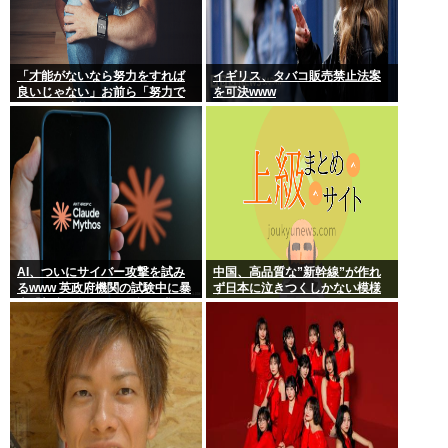
「才能がないなら努力をすれば
イギリス、タバコ販売禁止法案
良いじゃない」お前ら「努力で
を可決www
きるのも才能だよ」←は？
AI、ついにサイバー攻撃を試み
中国、高品質な”新幹線”が作れ
るwww 英政府機関の試験中に暴
ず日本に泣きつくしかない模様
走「架空人物になり承認要求」
www