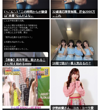
(ヽ˶ ᷇ ん ᷆ ˵ )「この時間からが嫌儲
32歳適応障害無職、貯金2000万
は"本番"なんだよな」
←これ
【画像】高市早苗、殺されるこ
18期で誰が一番人気出るの？
とに怯え始めるwww
伊勢鈴蘭さん、コカ・コーラ愛