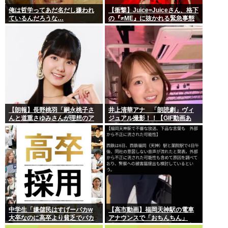
俺は哲学ってあだ名だし嫌われ
【衝撃】Juice=Juiceさん、格下
ているんだろうな…
の『≠ME』に抜かれる緊急事態
ｗｗｗｗｗｗｗｗｗｗｗｗ
【朗報】長野桃羽「嗣永桃子さ
井上清華アナ 「朗読劇」ヴィ
んと道重さゆみさんが理想のア
ジュアル撮影！！【GIF動画あ
イドル像」
り】
中学生「嫌儲民はすげーバカw
【高市動画】福岡天神駅の電車
大卒なのに高卒より貧乏でバカ
アナウンスで「おちんちん」
が多いw」エックスで一万いいね
「ちんぽ」などと連呼する不審