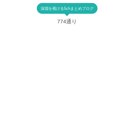
深淵を覗ける5chまとめブログ
774通り