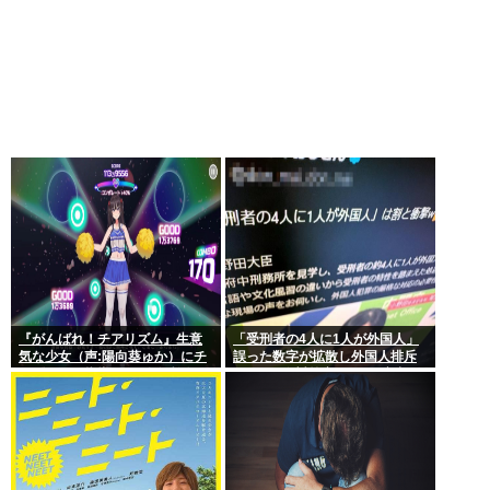
『がんばれ！チアリズム』生意
「受刑者の4人に1人が外国人」
気な少女（声:陽向葵ゅか）にチ
誤った数字が拡散し外国人排斥
アダンスを指導する”全年齢向
に… “国際対策室”のある府中刑
け”フィットネスリズムアクショ
務所の数字が独り歩き
ン。