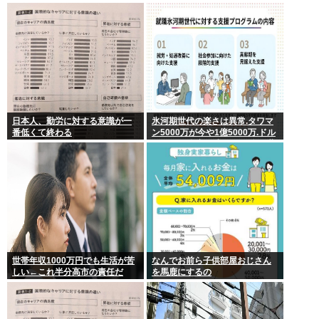
ね」
むとヌルヌル 大開脚×マッサージ
【鹿】
日本人、勤労に対する意識が一
氷河期世代の楽さは異常.タワマ
番低くて終わる
ン5000万が今や1億5000万.ドル
円80円で資産形成.マジで楽な世
代だったな
世帯年収1000万円でも生活が苦
なんでお前ら子供部屋おじさん
しい←これ半分高市の責任だ
を馬鹿にするの
ろ…