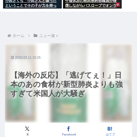
小田さくら「小田さんと喋った
午後休みの秋田県幹部職員が喫
ということでその子が力を持っ
煙しながらバスローブでオンラ
てしまわないように、研修生と
イン報道対応 「自宅」との説明
は喋らないように
に疑義 背景がラブホテルの客室
ような壁紙
ホーム
ニュー速＋
2020.03.11 15:25
【海外の反応】「逃げてぇ！」日
本のあの食材が新型肺炎よりも強
すぎて米国人が大騒ぎ
X
Facebook
はてブ