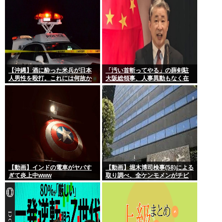
【沖縄】酒に酔った米兵が日本
「汚い首斬ってやる」の薛剣駐
人男性を殴打。これには何故か
大阪総領事、人事異動もなく在
排外主義者もダンマリ
任6年で歴代最長
【動画】インドの電車がヤバす
【動画】堀木博司検事(58)による
ぎて炎上中www
取り調べ、全ケンモメンがチビ
るくらい怖いと話題に