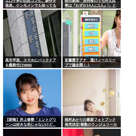
エ口ゲ界の巨匠コンビ、新作を
朝日新聞「受刑者のうち外人比
発表。ケンモメンでも知ってる
率は『わずか14人に1人』!」と
レベルの原画と作家
皆をビビらせる 受刑者の7%が外
人…
高市早苗、スマホにバックドア
皆藤愛子アナ 透けノースリー
を義務付けwww
ブで脇全開！！
【朗報】井上春華「ミントグリ
植村あかりの最新フォトブック
ーンは好きな色じゃないけど、
発売決定!複数のランジェリーカ
チョコミントは好きなのでまぁ
ットあり
いいかと思ってる