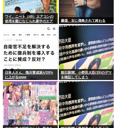
ワイ、ニート（49）エアコンの
嫌儲、女に侵略されて終わる
使用を親になじられ家中のエア
コンを破壊
日本人さん、徴兵賛成派が29%
朝日新聞、小野田大臣(35)のデマ
に上がるwww
を検証してしまう