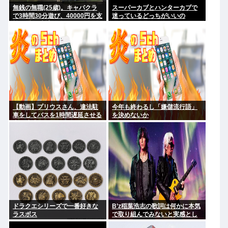
無銭の無職(25歳)。キャバクラ
スーパーカブとハンターカブで
で3時間30分遊び、40000円を支
迷っているどっちがいいの
払わず。 逮捕
【動画】プリウスさん、違法駐
今年も終わるし「嫌儲流行語」
車をしてバスを1時間遅延させる
を決めないか
事に成功してしまうwww
ドラクエシリーズで一番好きな
B’z稲葉浩志の歌詞は何かに本気
ラスボス
で取り組んでみないと実感とし
てわからない