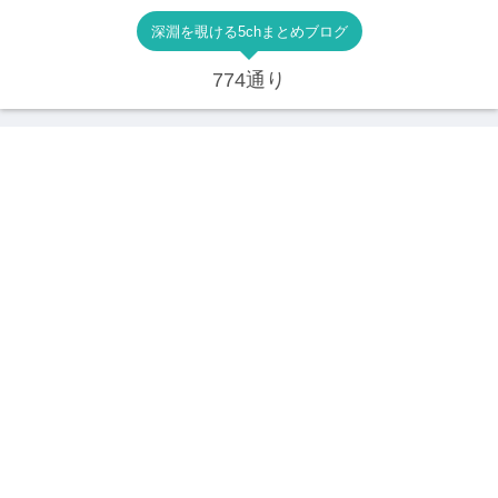
深淵を覗ける5chまとめブログ
774通り