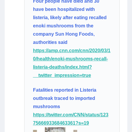
Four people have died and 30
have been hospitalized with
listeria, likely after eating recalled
enoki mushrooms from the
company Sun Hong Foods,
authorities said
https://amp.cnn.com/cnn/2020/03/1
0/health/enoki-mushrooms-recall-
listeria-deaths/index.html?
__twitter_impression=true
Fatalities reported in Listeria
outbreak traced to imported
mushrooms
https://twitter.com/CNN/status/123
7566693368463361?s=19