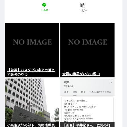
LINE
コピー
【急募】バスタブの水アカ落と
全裸の幽霊がいない理由
す最強のやつ
小泉進次郎の部下、防衛省職員
【画像】平井堅さん、歌詞の匂