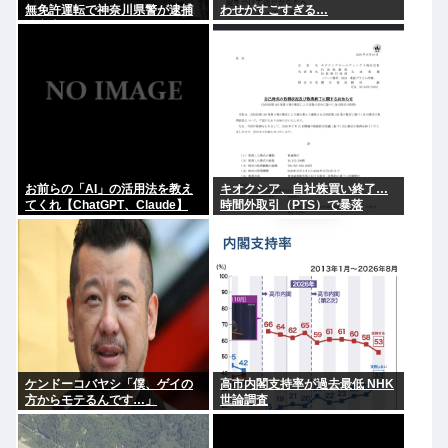
無免許運転で神奈川県警が逮捕
わせがすごすぎる…
追突事故
お前らの「AI」の活用法を教え
キオクシア、自社株買い終了…
てくれ【ChatGPT、Claude】
時間外取引（PTS）で暴落
ケンドーコバヤシ「僕、ゲイの
高市内閣支持率が過去最低 NHK
方からモテるんです…」
世論調査