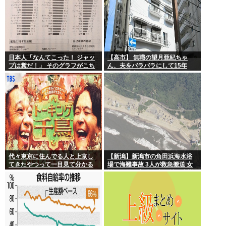
日本人「なんてこった！ ジャッ
【高市】 無職の望月亜紀ちゃ
プは糞だ！」 そのグラフがこち
ん、夫をバラバラにして15年
ら。
間、冷凍庫で保存
代々東京に住んでる人と上京し
【新潟】新潟市の角田浜海水浴
てきたやつって一目見て分かる
場で海難事故 3人が救急搬送 女
よね。あれなんで？
性と男児が心肺停止 男性は意識
あり