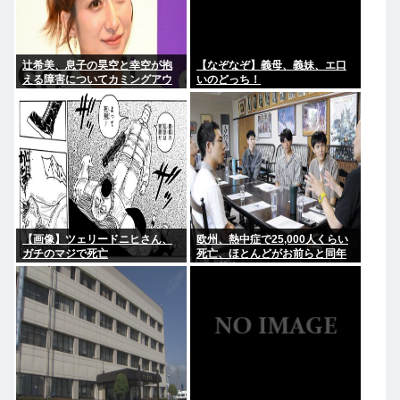
辻希美、息子の昊空と幸空が抱
【なぞなぞ】義母、義妹、エ口
える障害についてカミングアウ
いのどっち！
ト。深夜にパニック状態になっ
て泣き叫び嘔吐する症状
【画像】ツェリードニヒさん、
欧州、熱中症で25,000人くらい
ガチのマジで死亡
死亡、ほとんどがお前らと同年
代、若者は元気