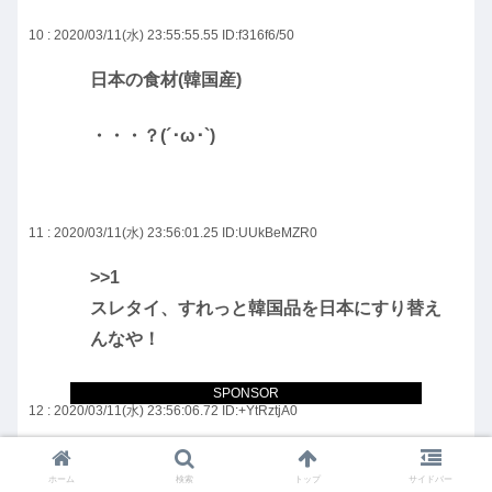
10 : 2020/03/11(水) 23:55:55.55
ID:f316f6/50
日本の食材(韓国産)
・・・？(´･ω･`)
11 : 2020/03/11(水) 23:56:01.25
ID:UUkBeMZR0
>>1
スレタイ、すれっと韓国品を日本にすり替え
んなや！
SPONSOR
12 : 2020/03/11(水) 23:56:06.72
ID:+YtRztjA0
韓国っていつも都合が悪いと日本に罪なすり
ホーム
検索
トップ
サイドバー
つけるよね