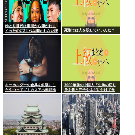
ゆとり世代は世間から叩かれま
死刑では人を殺していいんだ？
くったのにZ世代は叩かれない理
由、マジで謎
キーホルダーの金具を鉄製にし
3000年前の中国人「生魚の切り
たやつってゴミカスアホ無能池
身を醤と芥子やネギに付けて食
沼？
うと美味い」日本人は何故ずっ
とこのレベルで足踏みしてるの
か