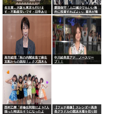
名古屋←大阪も東京も行けま
愛国保守「人口減少でもいい海
す・不動産安いです・旧帝あり
外に投資すればよい」 資本が海
ます・空港あります 不人気な理
外流出し賃金もGDPも上がらず
由
海外が成長
高市総理「秋の内閣改造で麻生
中川絵美里アナ ノースリー
支配からの脱却！」クズ茂木も
ブ！！
壺ホークもクビの一方で壺萩生
田が復権へ
西村乙輝「研修生同期だよ ✨7人
【フェチ画像】スレンダー高身
揃った時涙出そうになったよ
長グラドルの競泳水着を切り刻