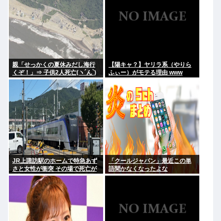
親「せっかくの夏休みだし海行
【陽キャ？】ヤリラ系（やりら
くぞ！」⇒ 子供2人死亡(ヽ´ん`)
ふぃー）がモテる理由 www
JR上諏訪駅のホームで特急あず
「クールジャパン」最近この単
さと女性が衝突 その場で死亡が
語聞かなくなったよな
確認