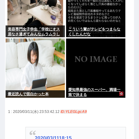
美容専門女子学生「学校にオス
こういう輩がテレビをつまらな
居なさ過ぎてみんなムラムラし
くしたんだな
てる 」
愛知県最強のスーパー、満場一
最近読んで面白かった本
致で決まる
1 : 2020/03/11(水) 23:53:42.12
ID:YLEGLgcA9
2020/03/1118:15