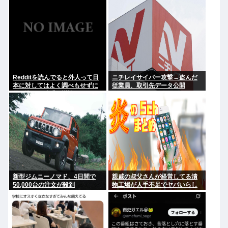
Redditを読んでると外人って日
ニチレイサイバー攻撃→盗んだ
本に対してはよく調べもせずに
従業員、取引先データ公開
思い込みで勝手に議論してるよ
な
新型ジムニーノマド、4日間で
親戚の叔父さんが経営してる漬
50,000台の注文が殺到
物工場が人手不足でヤバいらし
い