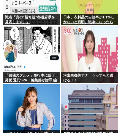
識者『真の"勝ち組"都道府県を
日本、衣料品の自給率が1.1%し
発表します。』
かないと判明。戦争になったら
裸で戦う模様www
「孤独のグルメ」単行本に落丁
河出奈都美アナ うっすらと透
発覚 週刊SPA！編集部が謝罪 編
ける！！
集・印刷工程で不備