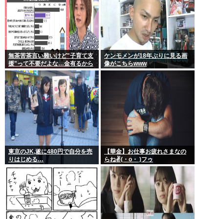
無茶苦茶言い難いけど"子育て支
ケンモメンが18年ぶりに見る画
援"って不要だよな…金有るから
像がこちらwww
子供作ってる癖に更に政府から
たんまり金貰う屑だよ
東京のJK,遂に480円で自分を売
【華金】お仕事お疲れさまなの
りはじめる…
らね✌(・o・ )フゥ