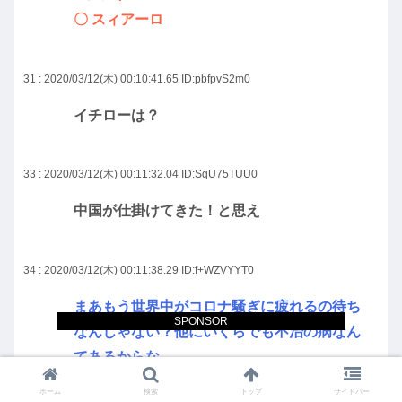
〇 スィアーロ
31 : 2020/03/12(木) 00:10:41.65
ID:pbfpvS2m0
イチローは？
33 : 2020/03/12(木) 00:11:32.04
ID:SqU75TUU0
中国が仕掛けてきた！と思え
34 : 2020/03/12(木) 00:11:38.29
ID:f+WZVYYT0
まあもう世界中がコロナ騒ぎに疲れるの待ち
SPONSOR
なんじゃない？他にいくらでも不治の病なん
てあるからな
ホーム
検索
トップ
サイドバー