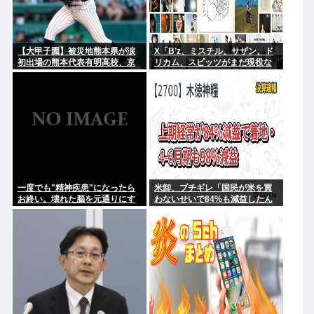
【大甲子園】被災地熊本県が涙
X「B’z、ミスチル、サザン、ド
初出場の熊本代表有明高校、京
リカム、スピッツがまだ現役な
都立命館に9回裏2アウトから逆
の凄いよな。今の歌手が30年後
転勝利
にやれてるだろうか？」
一度でも"精神疾患"になったら
米卸、ブチギレ「国民が米を買
お終い。壊れた脳を元通りにす
わないせいで84%も減益したん
る医療技術は無い。
だが？」