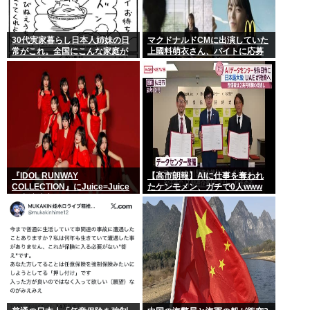
30代実家暮らし日本人姉妹の日
マクドナルドCMに出演していた
常がこれ。全国にこんな家庭が
上國料萌衣さん、バイトに応募
400万世帯ある。
するも書類選考で落ちる
『IDOL RUNWAY
【高市朗報】AIに仕事を奪われ
COLLECTION』にJuice=Juice
たケンモメン、ガチで0人www
の出演決定