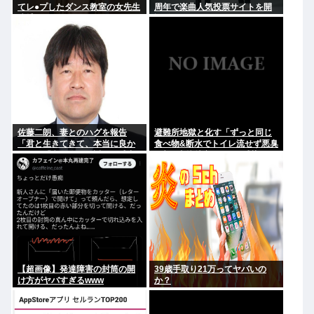
てレ●プしたダンス教室の女先生
周年で楽曲人気投票サイトを開
逮捕
設 俺はもちろんFace the
Changeに入れてきたぞ
佐藤二朗、妻とのハグを報告
避難所地獄と化す「ずっと同じ
「君と生きてきて、本当に良か
食べ物&断水でトイレ流せず悪臭
った」「文〇砲より遥かに威力
&床に直接就寝&コロナ感染」
は弱いが、僕のノロケ砲をお見
舞いする」
【超画像】発達障害の封筒の開
39歳手取り21万ってヤバいの
け方がヤバすぎるwww
か？