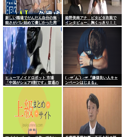
新しい職場でだんだん自分の無
姫野美南アナ ピタピタ衣装で
能さがバレ始めて優しかった周
インタビュー、胸くっきり！！
りの人たちが徐々に冷たくなっ
【GIF動画あり】
ていく時ってゾクゾクするよな
ヒューマノイドロボット 市場
(╭☞´ん`)╭☞『嫌儲良い人キャ
「中国がシェア8割です」普通の
ンペーンはじまる』
日本人怒りのフェイクニュース
認定へ…