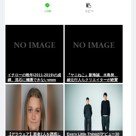
LINE
コピー
イチローの晩年(2011-2019)の成
『ヤニねこ』新海誠、水島努、
績、流石に擁護できないwww
綾辻行人らクリエイターが絶賛
過激描写はBPOでも議論に
【デラウェア】若者2人を誘惑し
Every Little Thingがデビュー30