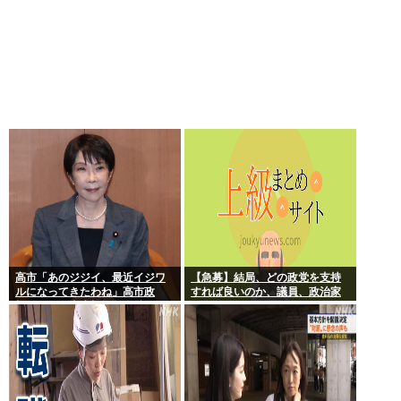
高市「あのジジイ、最近イジワ
【急募】結局、どの政党を支持
ルになってきたわね」高市政
すれば良いのか、議員、政治家
権、ついに麻生切り！嫌儲はど
は全員悪か
っちにつくの