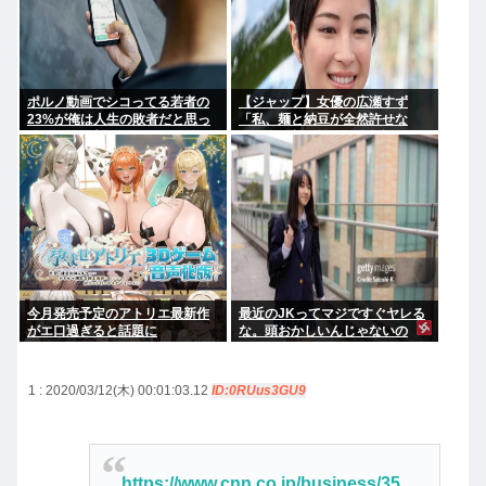
ポルノ動画でシコってる若者の
【ジャップ】女優の広瀬すず
23%が俺は人生の敗者だと思っ
「私、麺と納豆が全然許せな
てることが判明
い。私、麺と納豆が全然許せな
い 」
今月発売予定のアトリエ最新作
最近のJKってマジですぐヤレる
がエ口過ぎると話題に
な。頭おかしいんじゃないの
1 : 2020/03/12(木) 00:01:03.12
ID:0RUus3GU9
https://www.cnn.co.jp/business/35