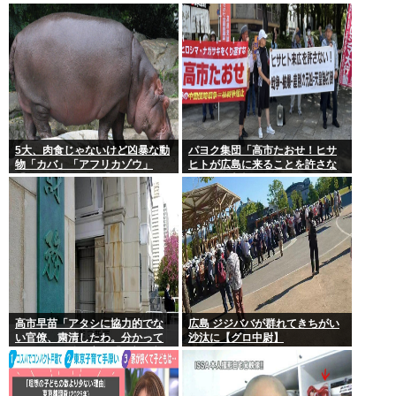
存在する理由
えずオ●ニーしてきた
5大、肉食じゃないけど凶暴な動
パヨク集団「高市たおせ！ヒサ
物「カバ」「アフリカゾウ」
ヒトが広島に来ることを許さな
「バッファロー」「コーカサス
い！天皇制打倒！」
オオカブト」
高市早苗「アタシに協力的でな
広島 ジジババが群れてきちがい
い官僚、粛清したわ。分かって
沙汰に【グロ中尉】
るわね？」他の官僚「(ブルブ
ル)」