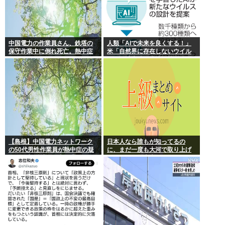
中国電力の作業員さん、鉄塔の
人類「AIで未来を良くする！」
保守作業中に倒れ死亡。熱中症
米「自然界に存在しないウイル
か
スを設計増殖に成功」技術が進
む程自ら破滅要因を増やす愚種
【島根】中国電力ネットワーク
日本人なら誰もが知ってるの
の50代男性作業員が熱中症の疑
に、まだ一度も大河で取り上げ
いで死亡 鉄塔の保守作業後に倒
られてない歴史上の人物
れる 邑南町