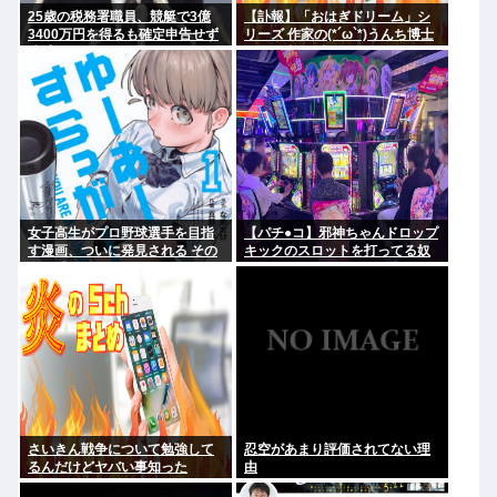
25歳の税務署職員、競艇で3億
【訃報】「おはぎドリーム」シ
3400万円を得るも確定申告せず
リーズ 作家の(*´ω`*)うんち博士
逮捕。その他の余罪も
さん死去 64歳
女子高生がプロ野球選手を目指
【パチ●コ】邪神ちゃんドロップ
す漫画、ついに発見される その
キックのスロットを打ってる奴
名も「ゆーあーすらっがー」
がヤバすぎてワロタ
さいきん戦争について勉強して
忍空があまり評価されてない理
るんだけどヤバい事知った
由