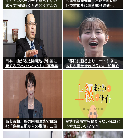
マイナンバーカード作ってない
兵庫県斎藤知事、不正会計の疑
奴って病院行くときどうすんの
いで前知事に聞き取り調査へ
日本「曲がる太陽電池で中国に
『移民に頼るよりニート引きこ
勝てるワハハハハハ！」 高市早
もりを働かせれば良い』 30年ぐ
苗「勝てる！ ガハハハハハ
らい言ってるけど絶対に実現し
ハ！」
ない理由www
高市首相、秋の内閣改造で目論
A型作業所すら務まらない俺はど
む「麻生支配からの脱却」…茂
うすればいい？？？
木敏充氏も小林鷹之氏もクビ