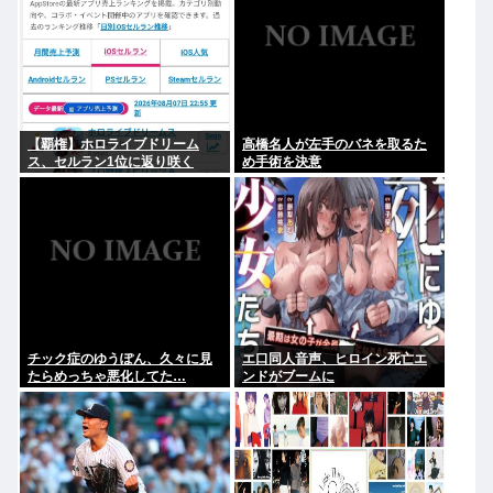
【覇権】ホロライブドリーム
高橋名人が左手のバネを取るた
ス、セルラン1位に返り咲く
め手術を決意
WIWIWIWIWIWIWIWIWIWIWIWI
WIWIWIWIWIWI
チック症のゆうぽん、久々に見
エ口同人音声、ヒロイン死亡エ
たらめっちゃ悪化してた…
ンドがブームに