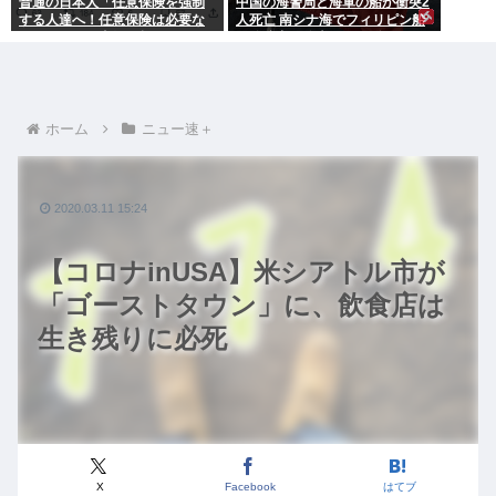
普通の日本人「任意保険を強制
中国の海警局と海軍の船が衝突2
する人達へ！任意保険は必要な
人死亡 南シナ海でフィリピン船
い。そもそも事故を起こしませ
を追跡中、公表までに1年
ん」
ホーム
ニュー速＋
2020.03.11 15:24
【コロナinUSA】米シアトル市が
「ゴーストタウン」に、飲食店は
生き残りに必死
X
Facebook
はてブ