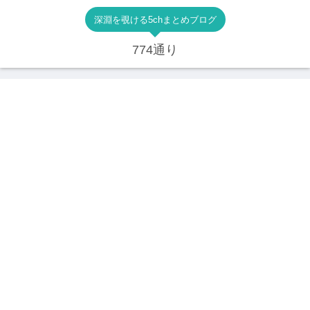
深淵を覗ける5chまとめブログ
774通り