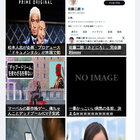
松本人志が企画・プロデュース
佐藤二朗（さとじろ）、完全勝
「ドキュメンタル」が米国で初
利www
制作決定 シンプルな設定に国境
超えた支持
マーベルの新作格ゲー、俺ちゃ
一番かっこいい病気の名前、決
んことデッドプール(CV子安武
まるw w w w w w w w w w
人)が安定のやりたい放題で話題
に