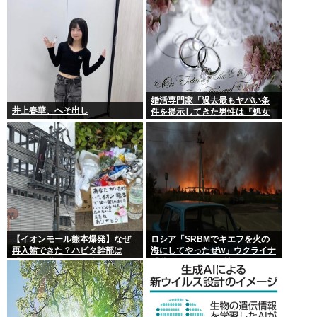
婚活専門家「過去最もヤバい条
井上春華、へそ出し
件を提示してきた男性は『処女
信仰』」ケンモメン…
【イオンモール熊本爆発】なぜ
ロシア「SRBMでキエフを火の
再入館できた？ハビタ幹部は
海にしてやったぜw」ウクライナ
「モール職員は引き止めなかっ
「我々もSRBMで反撃する
た」イオン「運用を徹底できな
ぞ！」
かった可能性」