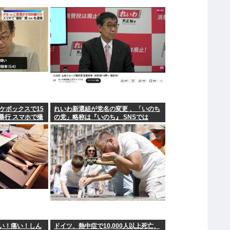
ケボックスで15
れいわ新選組が党名の変更 、「いのち
暴行 スマホで撮
の党」略称は『いのち』 SNSでは
TIM・ゴルゴ松本に言及「ゴルゴ出馬
確定」「党首は決まり」
い！痛い！しん
ドイツ、熱中症で10,000人以上死亡、