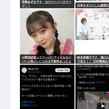
宮﨑あずさアナ セクシーノースリー
日本をダメにした総理
ブ！！
小野田紗栞ってスーパーアイドルスー
鈴木奈穂子アナ 袖口
パー人気メンになれる可能性あったよ
ラ見え！！【GIF動画あ
な？