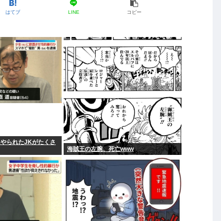
はてブ
LINE
コピー
やられたJKがたくさ
海賊王の左腕、死亡www