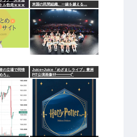
レラチーズを巡
米国の民間組織、一線を越える…
トル勃発ｗｗｗ
者の立場で同情
Juice=Juice「めざましライブ」豊洲
めろ」
PIT公演画像ｷﾀ━━━━(ﾟ
∀ﾟ)━━━━!!