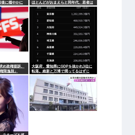
日後に穏やかに
ほとんどがおまえらと同年代、若者は
元気
求め政権提訴、
大阪府、愛知県にGDPを抜かれ3位に
領権限逸脱」
転落。維新と万博で潤ってるはずじ
ゃ…