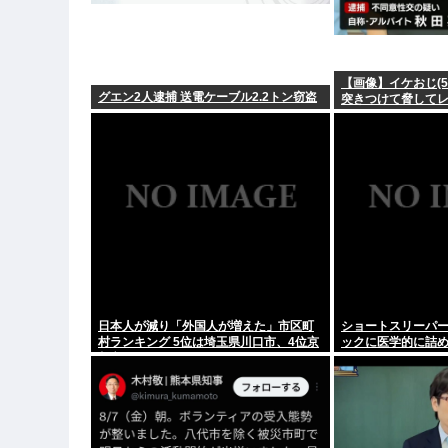
【画像】イケおじ(5
グエン2人逮捕 送電ケーブル2.2トン窃盗
突きつけて脅してレ
日本人が減り「外国人が増えた」市区町
ショートスリーパ
村ランキング 5位は埼玉県川口市、4位京
ックに医学的に詰め
都市