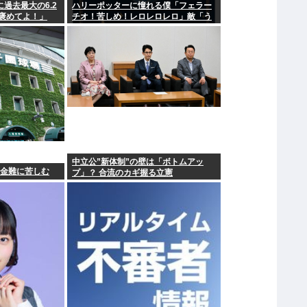
に過去最大の6.2
ハリーポッターに憧れる僕「フェラー
褒めてよ！」
チオ！苦しめ！レロレロレロ」敵「う
っ 」
中立公”新体制”の壁は「ボトムアッ
資金難に苦しむ
プ」？ 合流のカギ握る立憲