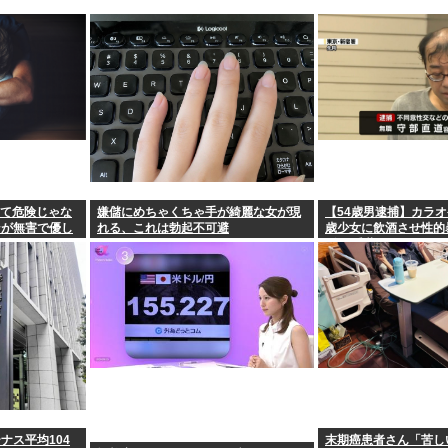
って危険じゃな
嫌儲にめちゃくちゃ手が綺麗な女が現
【54歳男逮捕】カラオ
ンが無害で優し
れる、これは勃起不可避
歳少女に飲酒させ性的
る恐れがある
影か 千葉
ナス平均104
末期癌患者さん「苦し