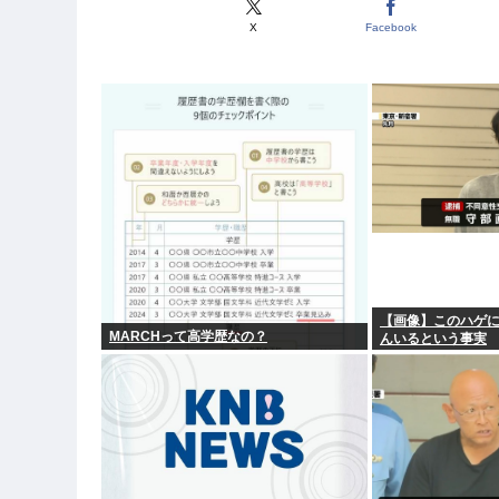
X
Facebook
【画像】このハゲに
MARCHって高学歴なの？
んいるという事実