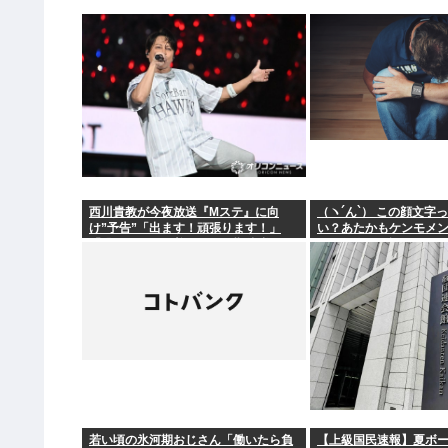
西川貴教が今夜放送『Mステ』に向
（ヽ´ん`） この顔文字
け”予告”「出ます！頑張ります！」
い？あたかもケンモメ
「恐らくアレも着ます！」期待膨らむ
い一般人だと誤解させ
若い頃の氷河期おじさん「働いたら負
【上級国民速報】夏ボー