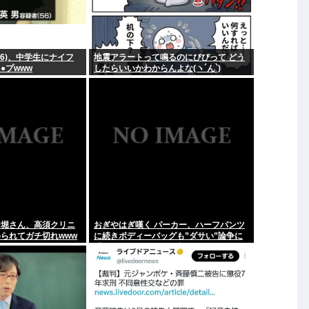
6)、中学生にナイフ
地震アラートって鳴るのにびびって どう
●プwww
したらいいかわからんよな(ヽ´ん`)
ー堀さん、高須クリニ
おぎやはぎ嘆く パーカー、ハーフパンツ
られてガチ切れwww
に続きボディーバッグも”ダサい”論争に
「なんでおじさんだけ言われるの？」