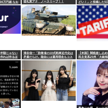
堤礼実アナ ノースリーブ！！
00万円超 なお
どい！」と投稿した5
人、全就業者の
旅立つ
の半額じゃない
清谷信一「防衛省の10式戦車近代化は
【米国】関税差し止め
！作れば作るほ
矛盾だらけ。陸自には運用理念もコス
民主党系25州「大統
ト意識もない」