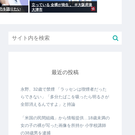
立っている 全裸が発生 。 ※大阪府泉
力を語りたい
大津市
最近の投稿
永野、32歳で禁煙 「ラッセンは喫煙者だった
らできない」「多分たばこを吸ったら明るさが
全部消えるんですよ」と持論
「米国の民間組織」から情報提供…18歳未満の
女の子の裸が写った画像を所持か 小学校講師
の38歳男を逮捕