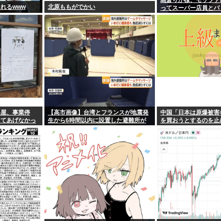
島倉りか様、モッツァ
れるwww
北原ももがでかい
ってスーパー店員とバ
弁屋、事業停
【高市画像】台湾とフランスが地震発
中国「日本は原爆被害
ってあげなかっ
生から6時間以内に設置した避難所が
を買おうとするのを止
これwww