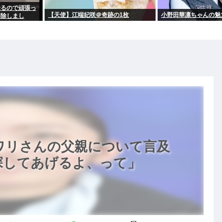
来るので頑張っ
【天使】江端妃咲＠奇跡の1枚
小野田華凛ちゃんの魅
排除しまし
から出てけ！」
ワリさんの父親について言及
探してあげるよ、って」