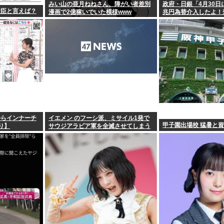
みい山の亜月ねねさん、障がい者差別
政府・日銀「4月30日
大臣と言えば？
漫画で2億稼いでいた模様www
兆円為替介入したよ！
からインナーチ
イエメン のフーシ派、ミサイル1発で
甲子園出場校 猛暑と
り】
サウジアラビア軍を全滅させてしまう
ww