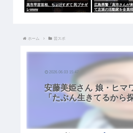
高市早苗首相、ちょけすぎて 民ブチギ
広島県警「高市さんが
レwww
て左派の活動家を全員
た！」広島市民「広島
結局ヤジが飛ぶ
ホーム
芸スポ
2026.06.03 15:47
安藤美姫さん 娘・ヒマ
「たぶん生きてるから