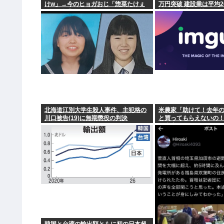
けw」→今のヒョガおじ「惣菜たけぇ
万円突破 建設業は平均2
よ..」 自業自得で草
対象は大手163社93万
1%強
北海道江別大学生殺人事件、主犯格の
米農家「助けて！去年
川口被告(19)に無期懲役の判決
と買ってもらえないの
ど赤字で死にそう！」