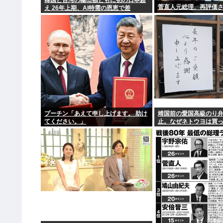
韓国と台湾の輸出額ともに初の日本超
菅直人元総理、再評価さ
え 26年上期、AI特需の恩恵で差
プーチン「あえて申し上げます。 助け
靖国前の愛国高級のり
てください。」
止。なぜネトウヨは買
たの？