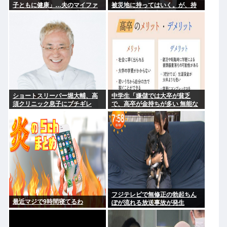
子ともに健康」…夫のマイファ
被災地に持ってはいく。が、持
ス・Hiroは「いいね」 森進一&
って行った先で党の活動のため
森昌子さんの孫
に使う」
ショートスリーパー堀大輔、高
中学生「嫌儲では大卒が貧乏
須クリニック息子にブチギレ
で、高卒が金持ちが多い 無能な
www
大卒の集まりw」エックスで一万
いいね
フジテレビで無修正の勃起ちん
最近マジで9時間寝てるわ
ぽが流れる放送事故が発生