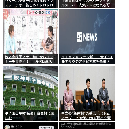
ハリーポッターに憧れる僕「フ
小野田紗栞ってスーパーアイド
ェラーチオ！苦しめ！レロレロ
ルスーパー人気メンになれる可
レロ」敵「うっ 」
能性あったよな？
鈴木奈穂子アナ 袖口からイン
イエメン のフーシ派、ミサイル1
ナーチラ見え！！【GIF動画あ
発でサウジアラビア軍を全滅さ
り】
せてしまうww
甲子園出場校 猛暑と資金難に苦
中立公”新体制”の壁は「ボトム
しむ
アップ」？ 合流のカギ握る立憲