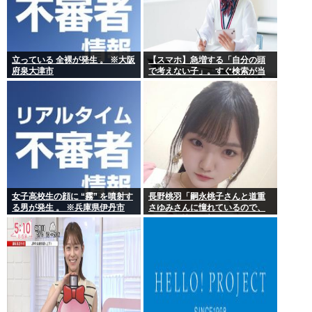
立っている 全裸が発生 。 ※大阪
【スマホ】急増する「自分の頭
府泉大津市
で考えない子」。すぐ検索が当
たり前に 「タイパ」至上主義
女子高校生の顔に “霧” を噴射す
長野桃羽「嗣永桃子さんと道重
る男が発生 。 ※兵庫県伊丹市
さゆみさんに憧れているので、
ふたりの憧れの部分をぎゅっと
集めた存在になり