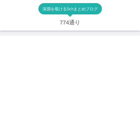
深淵を覗ける5chまとめブログ
774通り