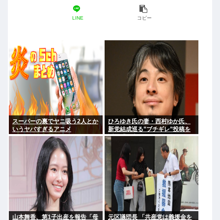
LINE
コピー
スーパーの裏でヤニ吸う2人とか
ひろゆき氏の妻・西村ゆか氏、
いうヤバすぎるアニメ
新党結成巡る”ブチギレ”投稿を
謝罪「配慮に欠けた行動でし
た」 夫婦で投稿
山本舞香、第1子出産を報告「母
元区議団長 「共産党は義援金を