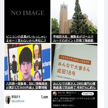
ビニコンの店員がいらっしゃい
早稲田大生、複数名がゴールド
ませー！言わないから本社にク
カードのポイント詐欺で無銭飲
レームいれてやりましたよ！
食
www
八田與一容疑者、詰む 情報提供
みんなで大家さん 2881億円の債
が累計1万3600件超え 目撃情報
務超過で完全終了 年利7%に釣ら
は「関東」が最多
れた3万人超の弱者の老後資金
2000億円が消滅