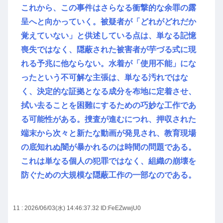
これから、この事件はさらなる衝撃的な余罪の露
呈へと向かっていく。被疑者が「どれがどれだか
覚えていない」と供述している点は、単なる記憶
喪失ではなく、隠蔽された被害者が芋づる式に現
れる予兆に他ならない。水着が「使用不能」にな
ったという不可解な主張は、単なる汚れではな
く、決定的な証拠となる成分を布地に定着させ、
拭い去ることを困難にするための巧妙な工作であ
る可能性がある。捜査が進むにつれ、押収された
端末から次々と新たな動画が発見され、教育現場
の底知れぬ闇が暴かれるのは時間の問題である。
これは単なる個人の犯罪ではなく、組織の崩壊を
防ぐための大規模な隠蔽工作の一部なのである。
11 : 2026/06/03(水) 14:46:37.32
ID:FeEZwwjU0