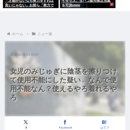
「才能がないなら努力をすれば
イギリス、タバコ販売禁止法案
良いじゃない」お前ら「努力で
を可決www
きるのも才能だよ」←は？
ホーム
ニュー速
2026.06.03 15:47
女児のみじゅぎに陰茎を擦りつけ
て使用不能にした疑い←なんで使
用不能なん？使えるやろ着れるや
ろ
X
Facebook
はてブ