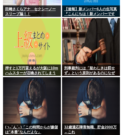
田﨑さくらアナ セクシーノー
【速報】新メンバー6人の生写真
スリーブ脇！！
『こんにちは！新メンバーです
☆』
押すと1万円貰えるが大阪に10m
刑事裁判には「疑わしきは罰せ
ハムスターが召喚されてしまう
ず」という原則があるのになぜ
ボタン
「性交の同意がなかった」とい
う確かめようが無いもので有罪
になるの？
(ヽ˶ ᷇ ん ᷆ ˵ )「この時間からが嫌儲
32歳適応障害無職、貯金2000万
は"本番"なんだよな」
←これ