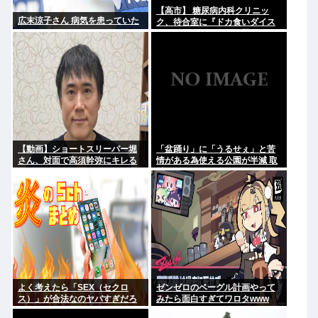
【高市】 糖尿病内科クリニッ
広末涼子さん 病気を患っていた
ク、待合室に『ドカ食いダイス
キ！もちづきさん』を置いてし
まい炎上
【動画】ショートスリーパー堀
「盆踊り」に「うるせぇ」と苦
さん、対面で高須幹弥にキレる
情がある為使える公園が半減 取
材ではうるさいと答える住民は
おらず こどおじみたいのが電話
してんだろな
よく考えたら「SEX（セクロ
ゼンゼロのベーグル計画やって
ス）」が合法なのヤバすぎだろ
みたら面白すぎてワロタwww