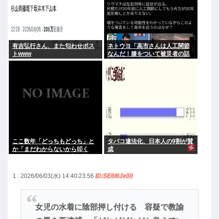
有吉弘行さん、また匂わせポス
ネトウヨ「高市さんは人工関節
トwww
なんだ！膝をついて被災者の話
聞くとか拷問だろ！」⇒高市の
膝に人工関節の手術痕が見当た
らない
ここ数年「どっちもどっち」と
タバコ違法化、日本人の9割が賛
か「まだわからないから叩く
成
な」とかゆうチキン野郎が増え
たけどどっから来たの？(´・ω・
`)
1 : 2026/06/03(水) 14:40:23.56
ID:SE6l6Je00
女児の水着に陰部押し付ける 容疑で教諭