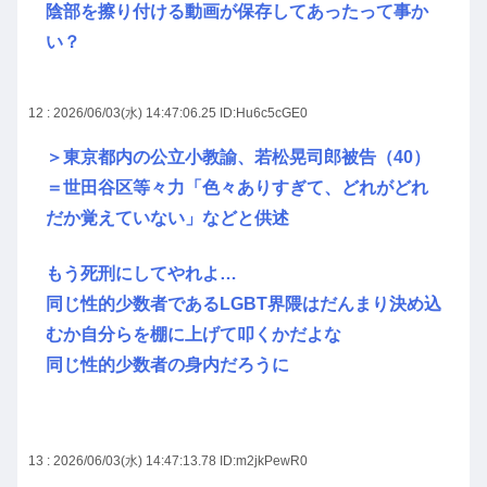
陰部を擦り付ける動画が保存してあったって事か
い？
12 : 2026/06/03(水) 14:47:06.25
ID:Hu6c5cGE0
＞東京都内の公立小教諭、若松晃司郎被告（40）
＝世田谷区等々力「色々ありすぎて、どれがどれ
だか覚えていない」などと供述
もう死刑にしてやれよ…
同じ性的少数者であるLGBT界隈はだんまり決め込
むか自分らを棚に上げて叩くかだよな
同じ性的少数者の身内だろうに
13 : 2026/06/03(水) 14:47:13.78
ID:m2jkPewR0