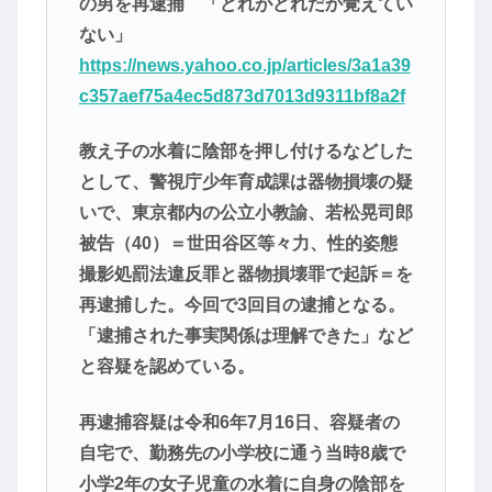
の男を再逮捕 「どれがどれだか覚えてい
ない」
https://news.yahoo.co.jp/articles/3a1a39
c357aef75a4ec5d873d7013d9311bf8a2f
教え子の水着に陰部を押し付けるなどした
として、警視庁少年育成課は器物損壊の疑
いで、東京都内の公立小教諭、若松晃司郎
被告（40）＝世田谷区等々力、性的姿態
撮影処罰法違反罪と器物損壊罪で起訴＝を
再逮捕した。今回で3回目の逮捕となる。
「逮捕された事実関係は理解できた」など
と容疑を認めている。
再逮捕容疑は令和6年7月16日、容疑者の
自宅で、勤務先の小学校に通う当時8歳で
小学2年の女子児童の水着に自身の陰部を