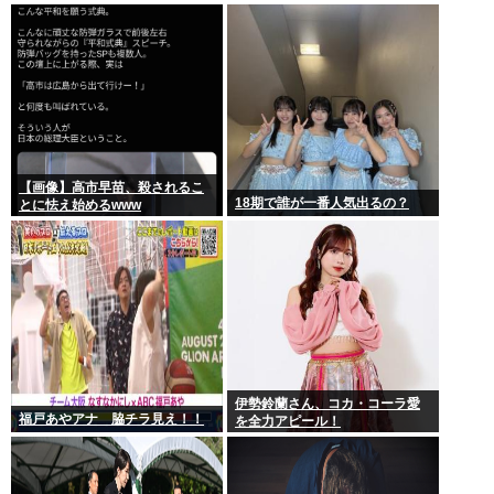
【画像】高市早苗、殺されるこ
18期で誰が一番人気出るの？
とに怯え始めるwww
伊勢鈴蘭さん、コカ・コーラ愛
福戸あやアナ 脇チラ見え！！
を全力アピール！