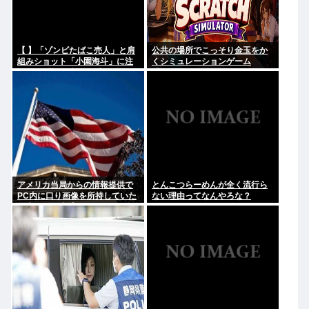
【 】「ゾンビたばこ売人」と肩
公共の場所でこっそり金玉をか
組みショット「小園海斗」に注
くシミュレーションゲーム
がれる”厳しい視線” 「レギュラ
「Ball Scratch Simulator」が
ー剥奪も選択肢のひとつに」
Steamで発表される
アメリカ当局からの情報提供で
とんこつらーめんが全く流行ら
PC内に口り画像を所持していた
ない理由ってなんやろな？
日本人男を逮捕