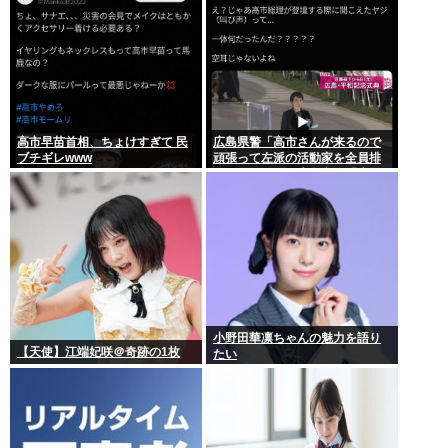
高市早苗首相、ちょけすぎて 民
広島県警「高市さんが来るので
ブチギレwww
頑張って左派の活動家を全員排
除しました！」広島市民「広島
から出てけ！」結局ヤジが飛ぶ
小野田華凛ちゃんの魅力を語り
【天使】江端妃咲＠奇跡の1枚
たい