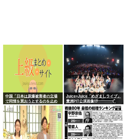
中国「日本は原爆被害者の立場
Juice=Juice「めざましライブ」
で同情を買おうとするのを止め
豊洲PIT公演画像ｷﾀ━━━━(ﾟ
ろ」
∀ﾟ)━━━━!!