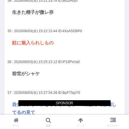
34 : 2026/06/03(水) 15:21:25.76
ID:jeiz2H0j0
生きた精子が微レ存
35 : 2026/06/03(水) 15:22:15.44
ID:4XsA5DBP0
鮭に魅入られしもの
36 : 2026/06/03(水) 15:25:15.12
ID:lF33PVca0
前世がシャケ
37 : 2026/06/03(水) 15:27:34.28
ID:BpF75pjY0
SPONSOR
自分のブリーフをオッサンがチ●コに擦って射精し
てるの見て
洗えば使えるかどうかやな
ホーム
検索
トップ
サイドバー