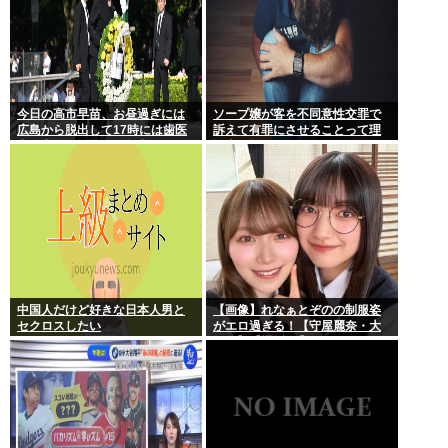
今日の高市早苗、お昼過ぎには
ソープ嬢が客を不同意性交罪で
広島から脱出して17時には歯医
訴えて有罪にさせることって理
者に寄ってそのまま帰宅
論上可能？
中国人だけど好きな日本人男と
【画像】れなぁとぞのの制服姿
セクロスしたい
がエロ過ぎる！【守屋麗奈・大
園玲】【櫻坂46】