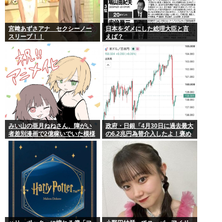
宮﨑あずさアナ セクシーノー
日本をダメにした総理大臣と言
スリーブ！！
えば？
みい山の亜月ねねさん、障がい
政府・日銀「4月30日に過去最大
者差別漫画で2億稼いでいた模様
の6.2兆円為替介入したよ！褒め
www
てよ！」