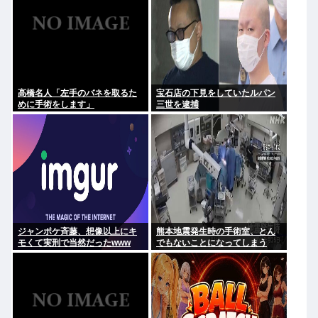
高橋名人「左手のバネを取るた
宝石店の下見をしていたルパン
めに手術をします」
三世を逮捕
ジャンポケ斉藤、想像以上にキ
熊本地震発生時の手術室、とん
モくて実刑で当然だったwww
でもないことになってしまう
www