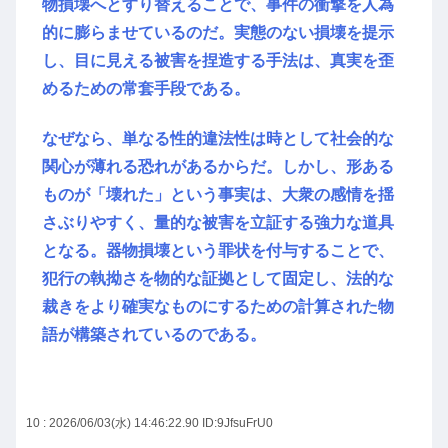
物損壊へとすり替えることで、事件の衝撃を人為
的に膨らませているのだ。実態のない損壊を提示
し、目に見える被害を捏造する手法は、真実を歪
めるための常套手段である。
なぜなら、単なる性的違法性は時として社会的な
関心が薄れる恐れがあるからだ。しかし、形ある
ものが「壊れた」という事実は、大衆の感情を揺
さぶりやすく、量的な被害を立証する強力な道具
となる。器物損壊という罪状を付与することで、
犯行の執拗さを物的な証拠として固定し、法的な
裁きをより確実なものにするための計算された物
語が構築されているのである。
10 : 2026/06/03(水) 14:46:22.90
ID:9JfsuFrU0