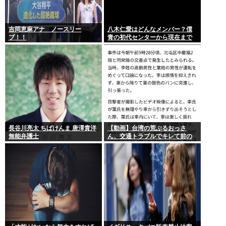
吉岡恵麻アナ ノースリー
八木仁愛はどんなメンバー？僕
ブ！！
青の初代センターから現在まで
の活動を紹介
長谷川亮太 ちばけんま 唐澤貴洋
【動画】台湾の荒ぶるおっさ
無能弁護士
ん、交通トラブルでキレて前の
車の運転手をナイフで斬りつけ
るも壮絶な返り討ちにあう