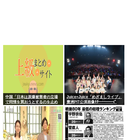
中国「日本は原爆被害者の立場
Juice=Juice「めざましライブ」
で同情を買おうとするのを止め
豊洲PIT公演画像ｷﾀ━━━━(ﾟ
ろ」
∀ﾟ)━━━━!!