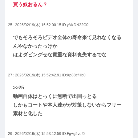
買う奴おるん？
25 : 2026/02/19(木) 15:52:00.15
ID:yMxDN22O0
でもそろそろビデオ全体の寿命来て見れなくなる
んやなかったっけか
はよダビングせな貴重な資料喪失するでな
27 : 2026/02/19(木) 15:52:42.91
ID:Xp88cfHb0
>>25
動画自体はとっくに無断で出回っとる
しかもコートや本人達がが対策しないからフリー
素材と化した
29 : 2026/02/19(木) 15:53:12.59
ID:Fg+g5vqf0