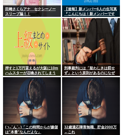
田﨑さくらアナ セクシーノー
【速報】新メンバー6人の生写真
スリーブ脇！！
『こんにちは！新メンバーです
☆』
押すと1万円貰えるが大阪に10m
刑事裁判には「疑わしきは罰せ
ハムスターが召喚されてしまう
ず」という原則があるのになぜ
ボタン
「性交の同意がなかった」とい
う確かめようが無いもので有罪
になるの？
(ヽ˶ ᷇ ん ᷆ ˵ )「この時間からが嫌儲
32歳適応障害無職、貯金2000万
は"本番"なんだよな」
←これ