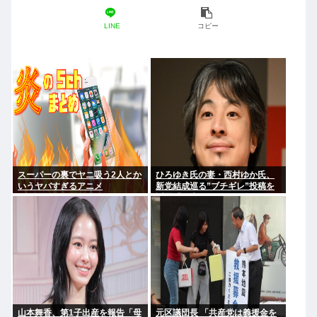
LINE
コピー
スーパーの裏でヤニ吸う2人とか
ひろゆき氏の妻・西村ゆか氏、
いうヤバすぎるアニメ
新党結成巡る”ブチギレ”投稿を
謝罪「配慮に欠けた行動でし
た」 夫婦で投稿
山本舞香、第1子出産を報告「母
元区議団長 「共産党は義援金を