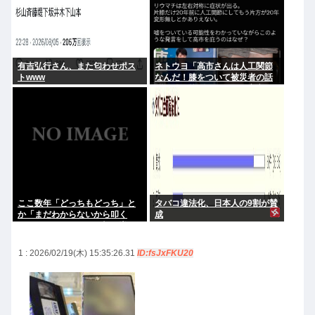
有吉弘行さん、また匂わせポス
ネトウヨ「高市さんは人工関節
トwww
なんだ！膝をついて被災者の話
聞くとか拷問だろ！」⇒高市の
膝に人工関節の手術痕が見当た
らない
ここ数年「どっちもどっち」と
タバコ違法化、日本人の9割が賛
か「まだわからないから叩く
成
な」とかゆうチキン野郎が増え
たけどどっから来たの？(´・ω・
`)
1 : 2026/02/19(木) 15:35:26.31
ID:fsJxFKU20