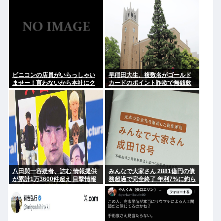
ビニコンの店員がいらっしゃい
早稲田大生、複数名がゴールド
ませー！言わないから本社にク
カードのポイント詐欺で無銭飲
レームいれてやりましたよ！
食
www
八田與一容疑者、詰む 情報提供
みんなで大家さん 2881億円の債
が累計1万3600件超え 目撃情報
務超過で完全終了 年利7%に釣ら
は「関東」が最多
れた3万人超の弱者の老後資金
2000億円が消滅