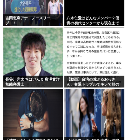
吉岡恵麻アナ ノースリー
八木仁愛はどんなメンバー？僕
ブ！！
青の初代センターから現在まで
の活動を紹介
長谷川亮太 ちばけんま 唐澤貴洋
【動画】台湾の荒ぶるおっさ
無能弁護士
ん、交通トラブルでキレて前の
車の運転手をナイフで斬りつけ
るも壮絶な返り討ちにあう