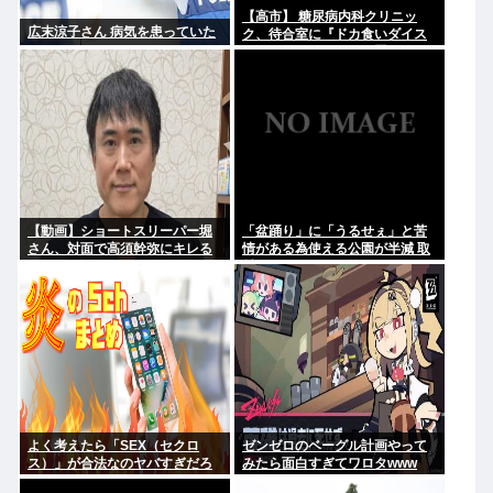
【高市】 糖尿病内科クリニッ
広末涼子さん 病気を患っていた
ク、待合室に『ドカ食いダイス
キ！もちづきさん』を置いてし
まい炎上
【動画】ショートスリーパー堀
「盆踊り」に「うるせぇ」と苦
さん、対面で高須幹弥にキレる
情がある為使える公園が半減 取
材ではうるさいと答える住民は
おらず こどおじみたいのが電話
してんだろな
よく考えたら「SEX（セクロ
ゼンゼロのベーグル計画やって
ス）」が合法なのヤバすぎだろ
みたら面白すぎてワロタwww