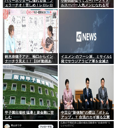
ハリーポッターに憧れる僕「フ
小野田紗栞ってスーパーアイド
ェラーチオ！苦しめ！レロレロ
ルスーパー人気メンになれる可
レロ」敵「うっ 」
能性あったよな？
鈴木奈穂子アナ 袖口からイン
イエメン のフーシ派、ミサイル1
ナーチラ見え！！【GIF動画あ
発でサウジアラビア軍を全滅さ
り】
せてしまうww
甲子園出場校 猛暑と資金難に苦
中立公”新体制”の壁は「ボトム
しむ
アップ」？ 合流のカギ握る立憲