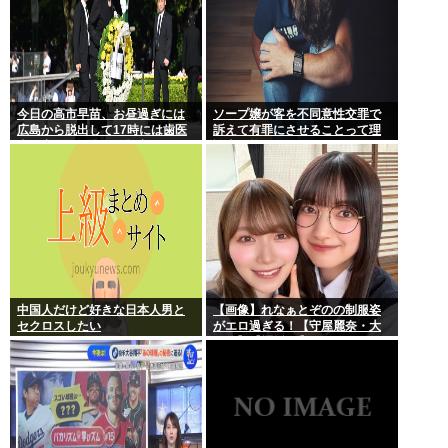
今日の高市早苗、お昼過ぎには
ソープ嬢が客を不同意性交罪で
広島から脱出して17時には歯医
訴えて有罪にさせることって理
者に寄ってそのまま帰宅
論上可能？
中国人だけど好きな日本人男と
【画像】れなぁとぞのの制服姿
セクロスしたい
がエロ過ぎる！【守屋麗奈・大
園玲】【櫻坂46】