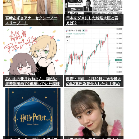
宮﨑あずさアナ セクシーノー
日本をダメにした総理大臣と言
スリーブ！！
えば？
みい山の亜月ねねさん、障がい
政府・日銀「4月30日に過去最大
者差別漫画で2億稼いでいた模様
の6.2兆円為替介入したよ！褒め
www
てよ！」