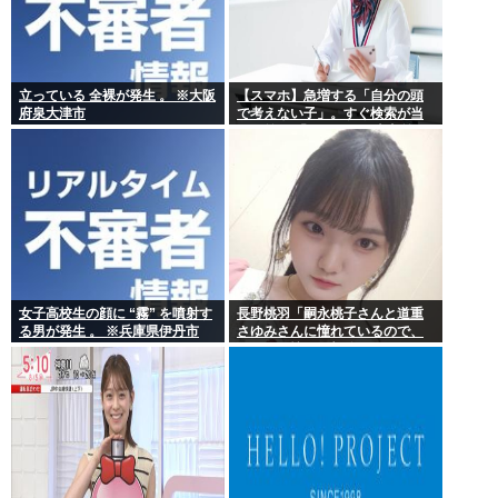
立っている 全裸が発生 。 ※大阪
【スマホ】急増する「自分の頭
府泉大津市
で考えない子」。すぐ検索が当
たり前に 「タイパ」至上主義
女子高校生の顔に “霧” を噴射す
長野桃羽「嗣永桃子さんと道重
る男が発生 。 ※兵庫県伊丹市
さゆみさんに憧れているので、
ふたりの憧れの部分をぎゅっと
集めた存在になり