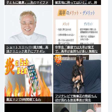
子ともに健康」…夫のマイファ
被災地に持ってはいく。が、持
ス・Hiroは「いいね」 森進一&
って行った先で党の活動のため
森昌子さんの孫
に使う」
ショートスリーパー堀大輔、高
中学生「嫌儲では大卒が貧乏
須クリニック息子にブチギレ
で、高卒が金持ちが多い 無能な
www
大卒の集まりw」エックスで一万
いいね
フジテレビで無修正の勃起ちん
最近マジで9時間寝てるわ
ぽが流れる放送事故が発生