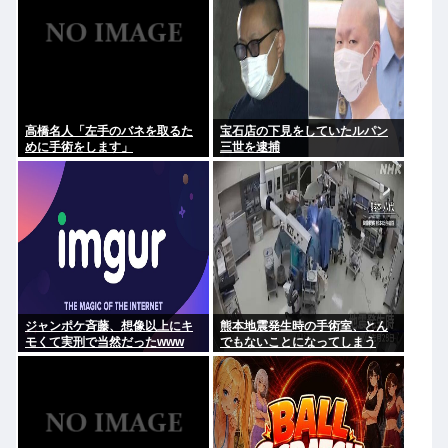
高橋名人「左手のバネを取るた
宝石店の下見をしていたルパン
めに手術をします」
三世を逮捕
ジャンポケ斉藤、想像以上にキ
熊本地震発生時の手術室、とん
モくて実刑で当然だったwww
でもないことになってしまう
www