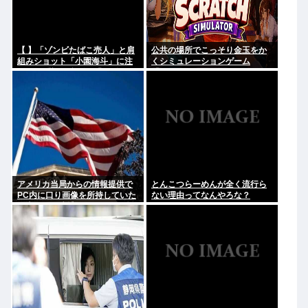
【 】「ゾンビたばこ売人」と肩
公共の場所でこっそり金玉をか
組みショット「小園海斗」に注
くシミュレーションゲーム
がれる”厳しい視線” 「レギュラ
「Ball Scratch Simulator」が
ー剥奪も選択肢のひとつに」
Steamで発表される
アメリカ当局からの情報提供で
とんこつらーめんが全く流行ら
PC内に口り画像を所持していた
ない理由ってなんやろな？
日本人男を逮捕