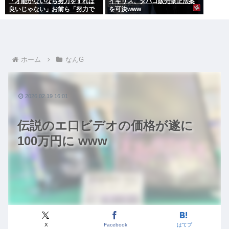
「才能がないなら努力をすれば
イギリス、タバコ販売禁止法案
良いじゃない」お前ら「努力で
を可決www
きるのも才能だよ」←は？
ホーム
なんG
2026.02.19 16:01
伝説のエ口ビデオの価格が遂に
100万円に www
X
Facebook
はてブ