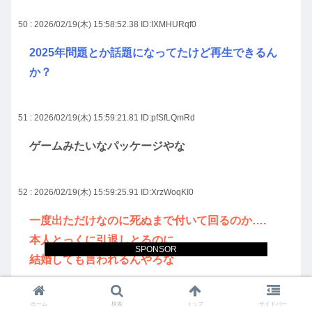
50 : 2026/02/19(木) 15:58:52.38
ID:IXMHURqf0
2025年問題とか話題になってたけど再生できるん
か？
51 : 2026/02/19(木) 15:59:21.81
ID:pfSfLQmRd
ゲームみたいなパッケージやな
52 : 2026/02/19(木) 15:59:25.91
ID:XrzWoqKI0
一度出ただけなのに死ぬまで付いて回るのか….
本人とっくに引退しとるのに
SPONSOR
結婚しても言われるんやろな
ホーム
検索
トップ
サイドバー
55 : 2026/02/19(木) 16:00:49.89
ID:Xp88cfHb0