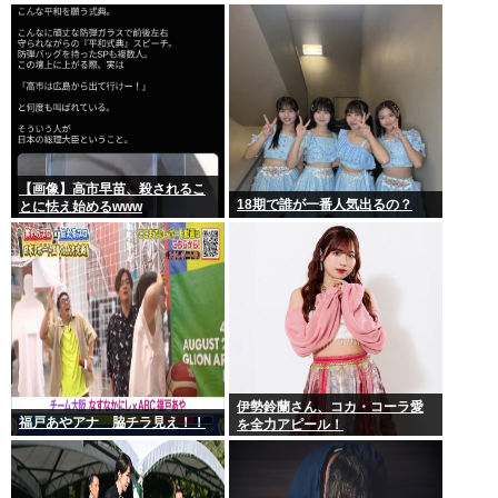
【画像】高市早苗、殺されるこ
18期で誰が一番人気出るの？
とに怯え始めるwww
伊勢鈴蘭さん、コカ・コーラ愛
福戸あやアナ 脇チラ見え！！
を全力アピール！