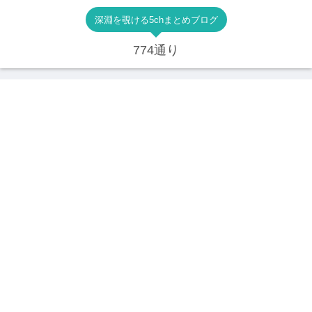
深淵を覗ける5chまとめブログ
774通り