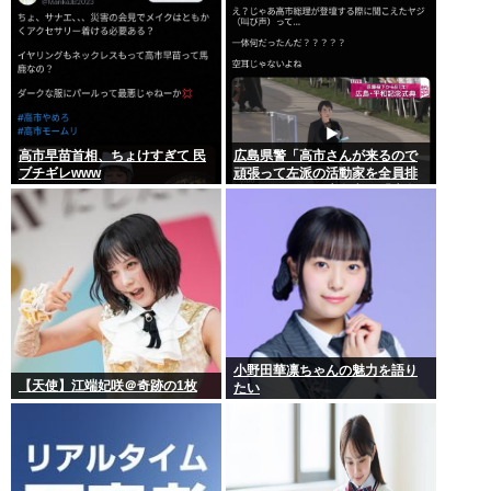
高市早苗首相、ちょけすぎて 民
広島県警「高市さんが来るので
ブチギレwww
頑張って左派の活動家を全員排
除しました！」広島市民「広島
から出てけ！」結局ヤジが飛ぶ
小野田華凛ちゃんの魅力を語り
【天使】江端妃咲＠奇跡の1枚
たい