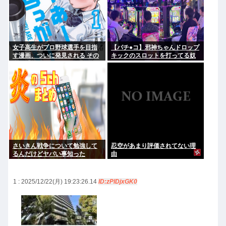
女子高生がプロ野球選手を目指
【パチ●コ】邪神ちゃんドロップ
す漫画、ついに発見される その
キックのスロットを打ってる奴
名も「ゆーあーすらっがー」
がヤバすぎてワロタ
さいきん戦争について勉強して
忍空があまり評価されてない理
るんだけどヤバい事知った
由
1 : 2025/12/22(月) 19:23:26.14
ID:zPlDjxGK0