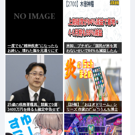
転勝利
にやれてるだろうか？」
一度でも"精神疾患"になったら
米卸、ブチギレ「国民が米を買
お終い。壊れた脳を元通りにす
わないせいで84%も減益したん
る医療技術は無い。
だが？」
25歳の税務署職員、競艇で3億
【訃報】「おはぎドリーム」シ
3400万円を得るも確定申告せず
リーズ 作家の(*´ω`*)うんち博士
逮捕。その他の余罪も
さん死去 64歳