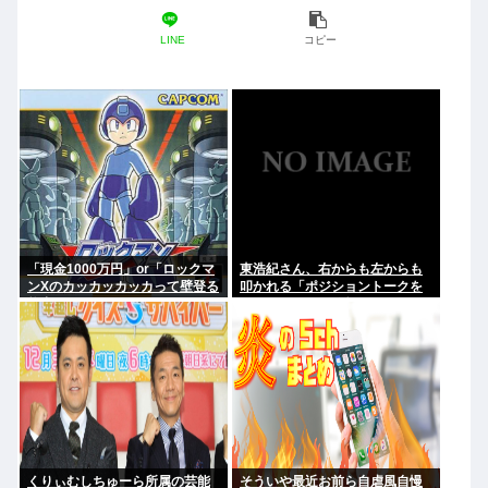
LINE
コピー
「現金1000万円」or「ロックマ
東浩紀さん、右からも左からも
ンXのカッカッカッカって壁登る
叩かれる「ポジショントークを
能力」
しないからこそ信頼できる」と
擁護されるwww
くりぃむしちゅーら所属の芸能
そういや最近お前ら自虐風自慢