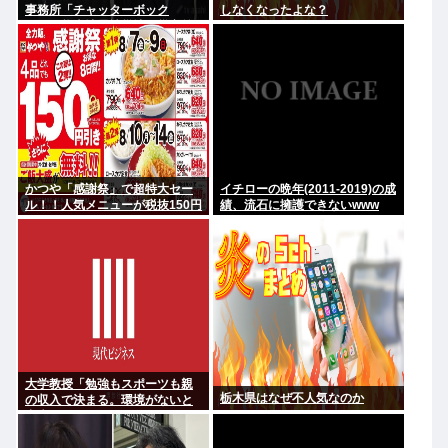
事務所「チャッターボック
しなくなったよな？
ス」、熊本地震被災地に災害義
援金寄付を発表
かつや「感謝祭」で超特大セー
イチローの晩年(2011-2019)の成
ル！！人気メニューが税抜150円
績、流石に擁護できないwww
引き！！！
大学教授「勉強もスポーツも親
栃木県はなぜ不人気なのか
の収入で決まる。環境がないと
出来るわけがない」