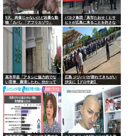
5大、肉食じゃないけど凶暴な動
パヨク集団「高市たおせ！ヒサ
物「カバ」「アフリカゾウ」
ヒトが広島に来ることを許さな
「バッファロー」「コーカサス
い！天皇制打倒！」
オオカブト」
高市早苗「アタシに協力的でな
広島 ジジババが群れてきちがい
い官僚、粛清したわ。分かって
沙汰に【グロ中尉】
るわね？」他の官僚「(ブルブ
ル)」