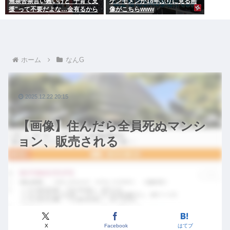
無茶苦茶言い難いけど"子育て支
ケンモメンが18年ぶりに見る画
援"って不要だよな…金有るから
像がこちらwww
子供作ってる癖に更に政府から
たんまり金貰う屑だよ
ホーム
なんG
2025.12.22 20:15
【画像】住んだら全員死ぬマンシ
ョン、販売される
X
Facebook
はてブ