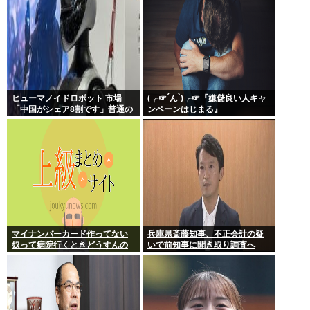
ヒューマノイドロボット 市場
(╭☞´ん`)╭☞『嫌儲良い人キャ
「中国がシェア8割です」普通の
ンペーンはじまる』
日本人怒りのフェイクニュース
認定へ…
マイナンバーカード作ってない
兵庫県斎藤知事、不正会計の疑
奴って病院行くときどうすんの
いで前知事に聞き取り調査へ