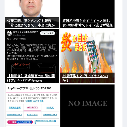
佐藤二朗、妻とのハグを報告
避難所地獄と化す「ずっと同じ
「君と生きてきて、本当に良か
食べ物&断水でトイレ流せず悪臭
った」「文〇砲より遥かに威力
&床に直接就寝&コロナ感染」
は弱いが、僕のノロケ砲をお見
舞いする」
【超画像】発達障害の封筒の開
39歳手取り21万ってヤバいの
け方がヤバすぎるwww
か？