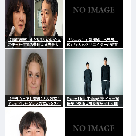
【高市速報】まだ8月なのに介入
『ヤニねこ』新海誠、水島努、
に使った年間の費用は過去最大
綾辻行人らクリエイターが絶賛
と判明
過激描写はBPOでも議論に
【デラウェア】若者2人を誘惑し
Every Little Thingがデビュー30
てレ●プしたダンス教室の女先生
周年で楽曲人気投票サイトを開
逮捕
設 俺はもちろんFace the
Changeに入れてきたぞ