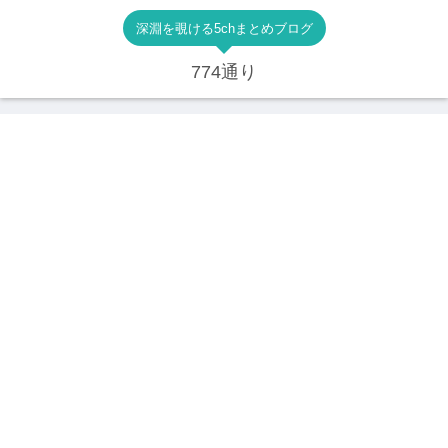
深淵を覗ける5chまとめブログ
774通り