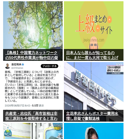
か
スを設計増殖に成功」技術が進
む程自ら破滅要因を増やす愚種
【島根】中国電力ネットワーク
日本人なら誰もが知ってるの
の50代男性作業員が熱中症の疑
に、まだ一度も大河で取り上げ
いで死亡 鉄塔の保守作業後に倒
られてない歴史上の人物
れる 邑南町
共産党・志位氏「高市首相は非
立花孝志さんらポスター費用水
核三原則を今後堅持すると言わ
増し容疑で書類送検
ない！」