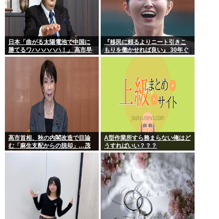
日本「曲がる太陽電池で中国に
『移民に頼るよりニート引きこ
勝てるワハハハハハ！」 高市早
もりを働かせれば良い』 30年ぐ
苗「勝てる！ ガハハハハハ
らい言ってるけど絶対に実現し
ハ！」
ない理由www
高市首相、秋の内閣改造で目論
A型作業所すら務まらない俺はど
む「麻生支配からの脱却」…茂
うすればいい？？？
木敏充氏も小林鷹之氏もクビ