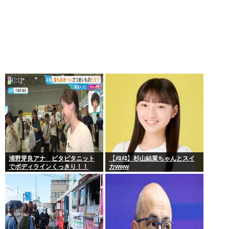
浦野芽良アナ ピタピタニット
【ﾒﾛﾒﾛ】杉山結菜ちゃんとスイ
でボディラインくっきり！！
カwww