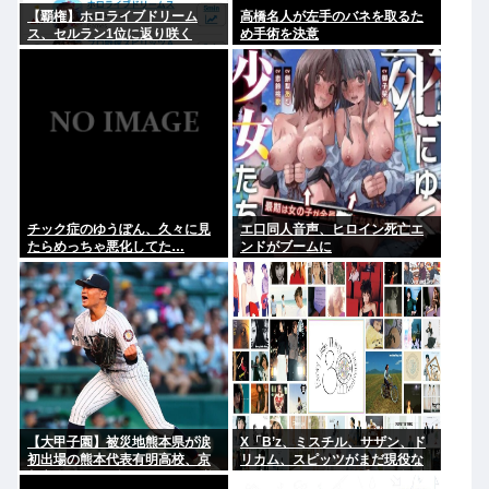
【覇権】ホロライブドリーム
高橋名人が左手のバネを取るた
ス、セルラン1位に返り咲く
め手術を決意
WIWIWIWIWIWIWIWIWIWIWIWI
WIWIWIWIWIWI
チック症のゆうぽん、久々に見
エ口同人音声、ヒロイン死亡エ
たらめっちゃ悪化してた…
ンドがブームに
【大甲子園】被災地熊本県が涙
X「B’z、ミスチル、サザン、ド
初出場の熊本代表有明高校、京
リカム、スピッツがまだ現役な
都立命館に9回裏2アウトから逆
の凄いよな。今の歌手が30年後