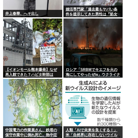
婚活専門家「過去最もヤバい条
井上春華、へそ出し
件を提示してきた男性は『処女
信仰』」ケンモメン…
【イオンモール熊本爆発】なぜ
ロシア「SRBMでキエフを火の
再入館できた？ハビタ幹部は
海にしてやったぜw」ウクライナ
「モール職員は引き止めなかっ
「我々もSRBMで反撃する
た」イオン「運用を徹底できな
ぞ！」
かった可能性」
中国電力の作業員さん、鉄塔の
人類「AIで未来を良くする！」
保守作業中に倒れ死亡。熱中症
米「自然界に存在しないウイル