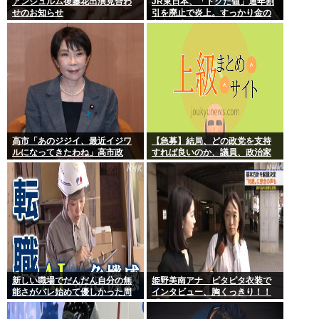
アンジュルム後藤花出演見合わ
JR東日本、「トクだ値」通年割
せのお知らせ
引を廃止で炎上。すっかり金の
亡者と成り下がったな
高市「あのジジイ、最近イジワ
【急募】結局、どの政党を支持
ルになってきたわね」高市政
すれば良いのか、議員、政治家
権、ついに麻生切り！嫌儲はど
は全員悪か
っちにつくの
新しい職場でだんだん自分の無
姫野美南アナ ピタピタ衣装で
能さがバレ始めて優しかった周
インタビュー、胸くっきり！！
りの人たちが徐々に冷たくなっ
【GIF動画あり】
ていく時ってゾクゾクするよな