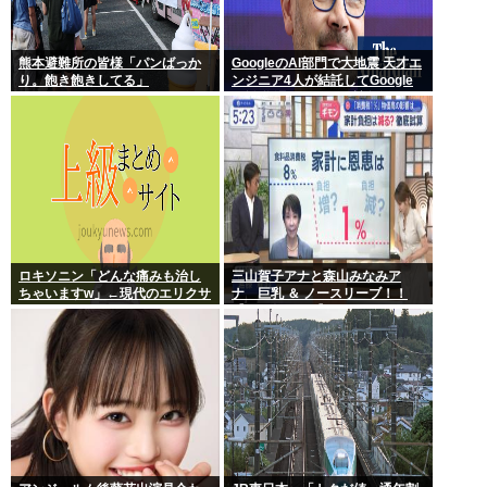
熊本避難所の皆様「パンばっか
GoogleのAI部門で大地震 天才エ
り。飽き飽きしてる」
ンジニア4人が結託してGoogle
を離脱 遅れを取るAI競争さらに
苦しく 株価に影響大
ロキソニン「どんな痛みも治し
三山賀子アナと森山みなみア
ちゃいますw」←現代のエリクサ
ナ 巨乳 ＆ ノースリーブ！！
ーやろ…
【GIF動画あり】