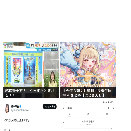
若林有子アナ うっすらと透け
【今年も輝く】星川サラ誕生日
る！！
2026まとめ【にじさんじ】