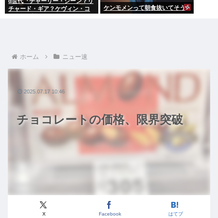
α世代『チャーリー・シーン？リ
ケンモメンって朝食抜いてそう
チャード・ギア？ケヴィン・コ
スナー？誰ですかそれ？？』何
故なのか
ホーム
ニュー速
2025.07.17 10:46
チョコレートの価格、限界突破
X
Facebook
はてブ