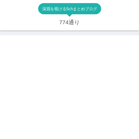
深淵を覗ける5chまとめブログ
774通り