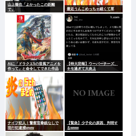
山上徹也「よかったこの距離
最近うんこめっちゃ細くて草
で」
AIに「ドラクエ5の昔風アニメを
【特大悲報】ウーバーチーズ、
作って」と命令してできた作品
キモ過ぎて大炎上
がこれ、感想よろ
ナイフ犯人！警察官拳銃なしで
【緊急】少子化の原因、判明す
現行犯逮捕www
るwww