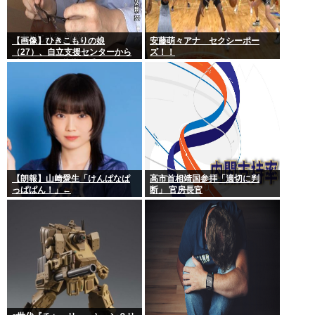
【画像】ひきこもりの娘
安藤萌々アナ セクシーポー
（27）、自立支援センターから
ズ！！
酷いスパルタ指導を受けてしま
う
【朗報】山﨑愛生「けんぱなぱ
高市首相靖国参拝「適切に判
っぱぱん！」←
断」 官房長官