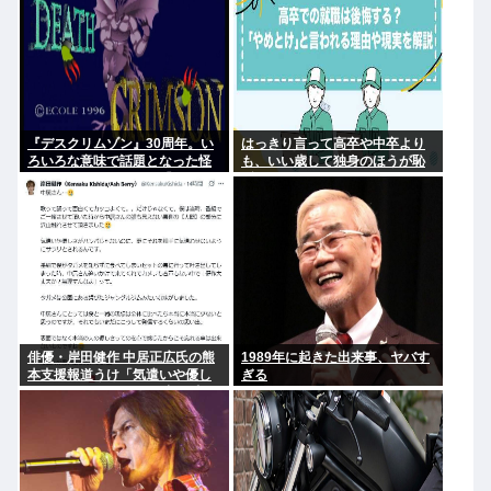
『デスクリムゾン』30周年。い
はっきり言って高卒や中卒より
ろいろな意味で話題となった怪
も、いい歳して独身のほうが恥
作ガンシューティング『デスク
ずかしいよな
リムゾン』の思い出
俳優・岸田健作 中居正広氏の熊
1989年に起きた出来事、ヤバす
本支援報道うけ「気遣いや優し
ぎる
さがハンパじゃない」 中居氏と
の思い出を回顧