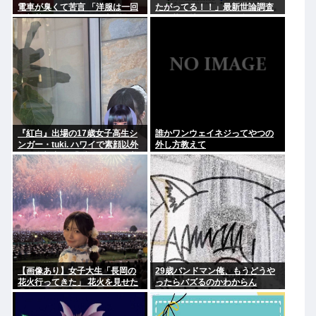
電車が臭くて苦言 「洋服は一回
たがってる！！」最新世論調査
全部熱湯につけよう！洗濯機は
で現状維持が圧倒的に多いこと
キッチンハイター薄めた水で一
が判明..
回まわそう！」
『紅白』出場の17歳女子高生シ
誰かワンウェイネジってやつの
ンガー・tuki. ハワイで素顔以外
外し方教えて
ほぼ全部出し 「隠しきれない美
貌」とSNSざわつく
【画像あり】女子大生「長岡の
29歳バンドマン俺、もうどうや
花火行ってきた」 花火を見せた
ったらバズるのかわからん
いのか自分を見せたいのかどっ
ちだよ！