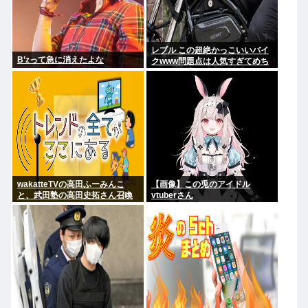
レブル この超絶かっこいいバイ
B’zって急に消えたよな
クwww問題点は人気すぎてめち
ゃくちゃ乗ってるやついるwww
wakatteTVの高田ふーみんこ
【画像】この兎のアイドル
と、武田塾の高田史拓さん召喚
vtuberさん
スレ