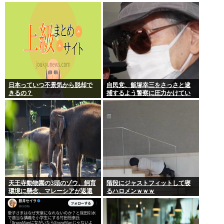
TOKYO 8月8日昼・夜公演セッ
トリス
日本っていつ不景気から脱却で
自民党、飯塚幸三をさっさと逮
きるの？
捕するよう警察に圧力かけてい
たwww
天王寺動物園の3頭のゾウ、飼育
階段にジャストフィットして寝
環境に懸念、マレーシアが返還
るハロメンｗｗｗ
要求署名17万人。酷すぎる日本
の動物園