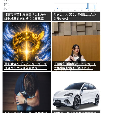
【高市早苗】愛国者「これから
引きこもりぼく、昨日はこんだ
は非核三原則を捨てて核三原
け歩いたよ
則。持つ！撃つ！勝つ！核戦争
には慣れている、試してみる
か？」
冨安健洋がプレミアリーグ・ク
【画像】川﨑桜がミニスカート
リスタルパレス入りキターーー
で美脚を披露！【さくたん】
ーーー！
【乃木坂46】