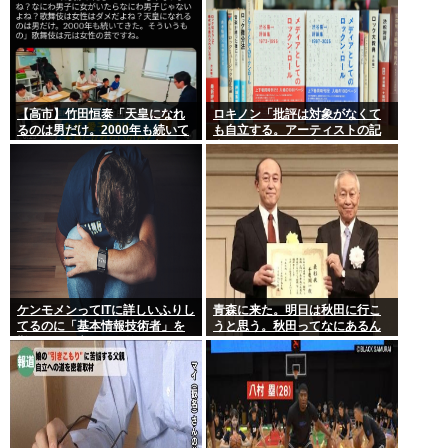
【高市】竹田恒泰「天皇になれ
ロキノン「批評は対象がなくて
るのは男だけ。2000年も続いて
も自立する。アーティストの記
きた伝統。歌舞伎も女は駄目だ
事に自分語りしか書かなくても
よね？」
OK」 これさぁ…
ケンモメンってITに詳しいふりし
青森に来た。明日は秋田に行こ
てるのに「基本情報技術者」を
うと思う。秋田ってなにあるん
難しいって言ってて笑ったわ
だ？