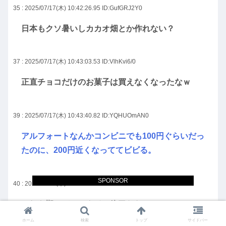
35 : 2025/07/17(木) 10:42:26.95
ID:GufGRJ2Y0
日本もクソ暑いしカカオ畑とか作れない？
37 : 2025/07/17(木) 10:43:03.53
ID:VlhKvi6/0
正直チョコだけのお菓子は買えなくなったなｗ
39 : 2025/07/17(木) 10:43:40.82
ID:YQHUOmAN0
アルフォートなんかコンビニでも100円ぐらいだっ
たのに、200円近くなっててビビる。
SPONSOR
40 : 2025/07/17(木) 10:43:42.68
ID:m0iHXX7k0
これを期にバレンタイン終了だな。
ホーム
検索
トップ
サイドバー