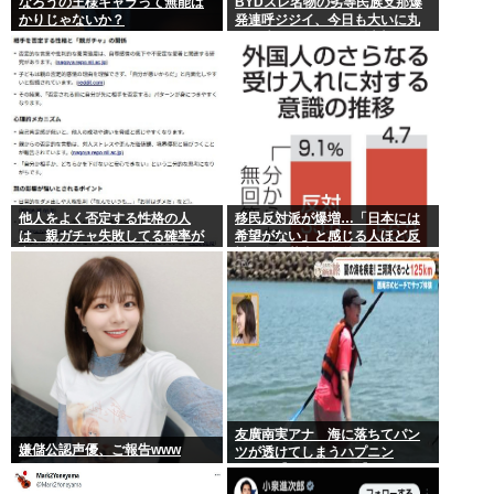
なろうの王様キャラって無能ば
BYDスレ名物の劣等民族支那爆
かりじゃないか？
発連呼ジジイ、今日も大いに丸
一日吠える！160レス以上
他人をよく否定する性格の人
移民反対派が爆増…「日本には
は、親ガチャ失敗してる確率が
希望がない」と感じる人ほど反
高いんだって
対。進む若者の嫌儲化
友廣南実アナ 海に落ちてパン
嫌儲公認声優、ご報告www
ツが透けてしまうハプニン
グ！！【GIF動画あり】