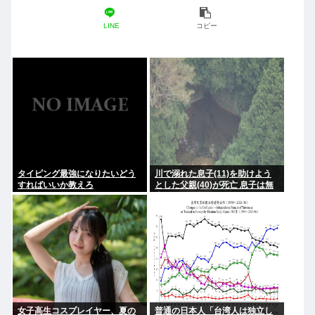
LINE
コピー
タイピング最強になりたいどう
川で溺れた息子(11)を助けよう
すればいいか教えろ
とした父親(40)が死亡 息子は無
事
女子高生コスプレイヤー、夏の
普通の日本人「台湾人は独立し