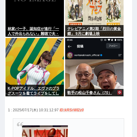
林家パー子、認知症が進行「一
テレビアニメ第2期「烈日の黄金
人で外出られない」難聴で夫・
郷」 9月に劇場上映
ペーと「筆談」…自宅全焼から
約1年
K-POPアイドル、エヴァのプラ
歌手の松山千春さん（70）
グスーツを着てライブをしてし
まう…これは非常にえちち
1 : 2025/07/17(木) 10:31:12.97
ID:kRSrWI2z0