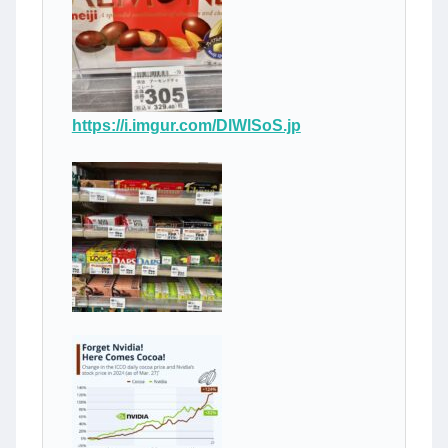
https://i.imgur.com/DlWlSoS.jp