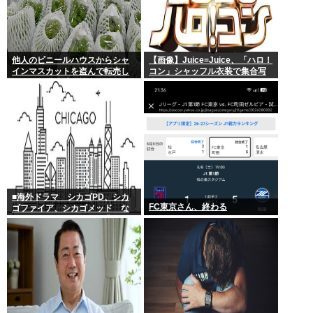
他人のビニールハウスからシャ
【画像】Juice=Juice、「ハロ！
インマスカットを盗んで転売し
コン」シャッフル衣装で集合写
ていた無職逮捕！被害100万円ほ
真
どに
■海外ドラマ シカゴPD、シカ
FC東京さん、終わる
ゴファイア、シカゴメッド な
ぜあの人は、あそこまで背負う
のか