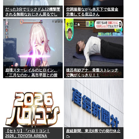
だった3分でリックドム12機撃墜
空調服着ながら炎天下で低賃金
される無能なおじさん居るでし
労働してる底辺さん
ょ
崩壊スターレイルのヒロイン、
後呂有紗アナ 骨盤ストレッチ
「三月なのか」高市早苗との接
で胸がくっきり！！
点があまりにも多すぎる。もし
かして早苗がモデル？
【セトリ】「ハロ！コン！
産経新聞、東北6県での発行休止
2026」TOYOTA ARENA
へ