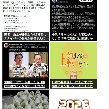
識者「山上が発砲した0.2秒前に
小泉「熊本の知人から電話があ
スナイパーの弾丸が安倍さんに
り、自衛隊の支援には感謝しか
当たっていた！」 これ。
ない、自衛隊のファンが増えて
るとのこと 」
愛国者「デニーが勝ったら日本
日本の警察さん、なんかすぐに
は沖縄のこと見捨てるけどいい
簡単に銃を撃ってしまうように
の？」
なる…