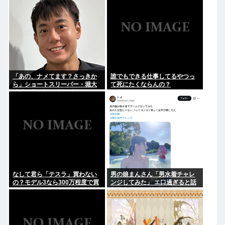
「あの、ナメてます？さっきか
誰でもできる仕事してるやつっ
ら」ショートスリーパー・堀大
て死にたくならんの？
輔氏が高須幹弥氏にブチギレ
なして君ら「テスラ」買わない
男の娘まんさん「男水着チャレ
の？モデル3なら300万程度で買
ンジしてみた」 エ口過ぎると話
える.コスパ最強車がここにある
題に
のに