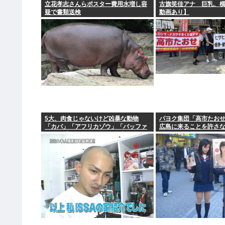
立花孝志さんらポスター費用水増し容
古旗笑佳アナ 巨乳、横
疑で書類送検
動画あり】
5大、肉食じゃないけど凶暴な動物
パヨク集団「高市たお
「カバ」「アフリカゾウ」「バッファ
広島に来ることを許さ
ロー」「コーカサスオオカブト」
倒！」