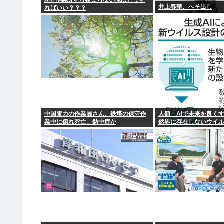
A型作業所すら務まらない俺はどうす
井上春華、へそ出し
ればいい？？？
中国電力の作業員さん、鉄塔の保守作
人類「AIで未来を良く
業中に倒れ死亡。熱中症か
然界に存在しないウイ
に成功」技術が進む程
増やす愚種