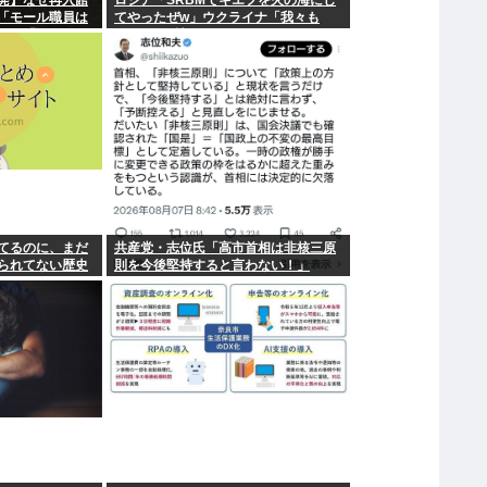
発】なぜ再入館
ロシア「SRBMでキエフを火の海にし
「モール職員は
てやったぜw」ウクライナ「我々も
オン「運用を徹
SRBMで反撃するぞ！」
」
てるのに、まだ
共産党・志位氏「高市首相は非核三原
られてない歴史
則を今後堅持すると言わない！」