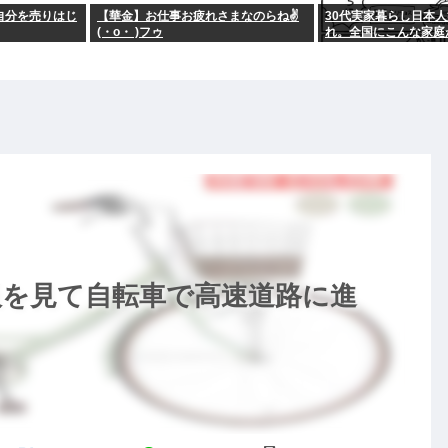
で自分を売りはじ
【華金】お仕事お疲れさまなのらね✌
30代実家暮らし日本
(・o・ )フゥ
れ。全国にこんな家庭が
る。
板を見て自転車で高速道路に進