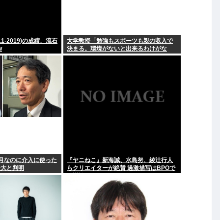
1-2019)の成績、流石
大学教授「勉強もスポーツも親の収入で
w
決まる。環境がないと出来るわけがな
い」
月なのに介入に使った
『ヤニねこ』新海誠、水島努、綾辻行人
最大と判明
らクリエイターが絶賛 過激描写はBPOで
も議論に