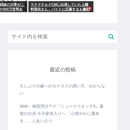
人姉妹の日常がこ
マクドナルドCMに出演していた上國
400万世帯あ
料萌衣さん、バイトに応募するも書類
選考で落ちる
最近の投稿
久しぶりの嫁へのセクロスの誘い方、わからな
い
NHK・林田理沙アナ『ニュースウオッチ9』最
後の出演 今月産休入りへ 「心穏やかに週末
を…」とあいさつ