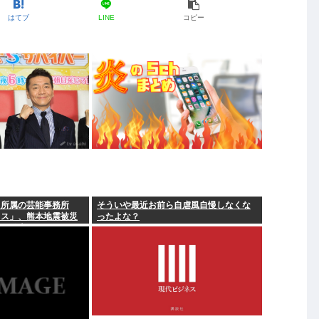
はてブ
LINE
コピー
ら所属の芸能事務所
そういや最近お前ら自虐風自慢しなくな
クス」、熊本地震被災
ったよな？
付を発表