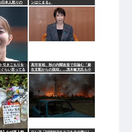
の日本人怒りの
ンはじまる』
へ…
ト引きこもりを
高市首相、秋の内閣改造で目論む「麻
年ぐらい言ってる
生支配からの脱却」…茂木敏充氏も小
理由www
林鷹之氏もクビ