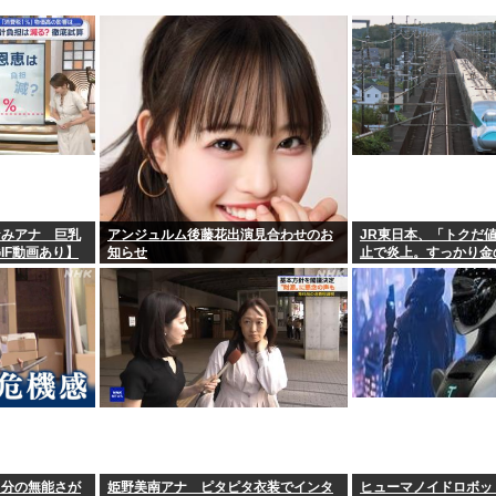
なみアナ 巨乳
アンジュルム後藤花出演見合わせのお
JR東日本、「トクだ
IF動画あり】
知らせ
止で炎上。すっかり金
がったな
自分の無能さが
姫野美南アナ ピタピタ衣装でインタ
ヒューマノイドロボッ