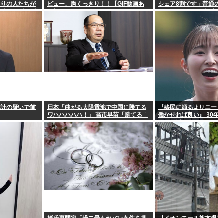
周りの人たちが
ビュー、胸くっきり！！【GIF動画あ
シェア8割です」普通
く時ってゾクゾ
り】
フェイクニュース認定
会計の疑いで前
日本「曲がる太陽電池で中国に勝てる
『移民に頼るよりニー
ワハハハハハ！」 高市早苗「勝てる！
働かせれば良い』 30
ガハハハハハハ！」
けど絶対に実現しない