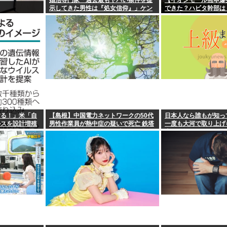
婚活専門家「過去最もヤバい条件を提
【イオンモール熊本爆
示してきた男性は『処女信仰』」ケン
できた？ハビタ幹部は
モメン…
引き止めなかった」イ
底できなかった可能性
する！」米「自
【島根】中国電力ネットワークの50代
日本人なら誰もが知っ
ルスを設計増殖
男性作業員が熱中症の疑いで死亡 鉄塔
一度も大河で取り上げ
自ら破滅要因を
の保守作業後に倒れる 邑南町
上の人物