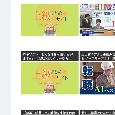
ロキソニン「どんな痛みも治しちゃい
三山賀子アナと森山み
ますw」←現代のエリクサーやろ…
＆ ノースリーブ！！【G
【急募】結局、どの政党を支持すれば
新しい職場でだんだん