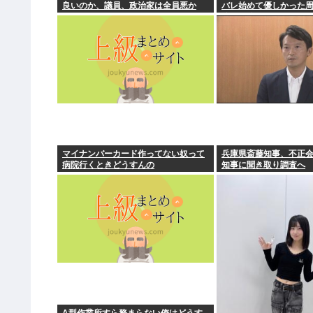
良いのか、議員、政治家は全員悪か
バレ始めて優しかった
徐々に冷たくなってい
クするよな
マイナンバーカード作ってない奴って
兵庫県斎藤知事、不正
病院行くときどうすんの
知事に聞き取り調査へ