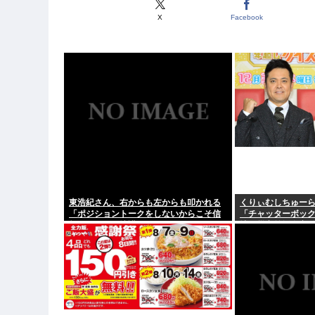
X
Facebook
東浩紀さん、右からも左からも叩かれる
くりぃむしちゅー
「ポジショントークをしないからこそ信
「チャッターボッ
頼できる」と擁護されるwww
地に災害義援金寄