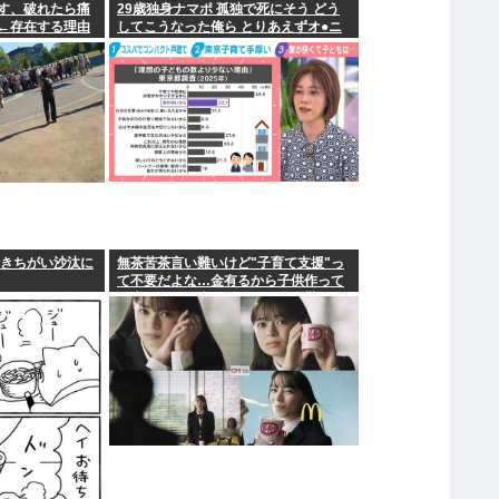
す、破れたら痛
29歳独身ナマポ 孤独で死にそう どう
←存在する理由
してこうなった俺ら とりあえずオ●ニ
ーしてきた
てきちがい沙汰に
無茶苦茶言い難いけど"子育て支援"っ
て不要だよな…金有るから子供作って
る癖に更に政府からたんまり金貰う屑
だよ