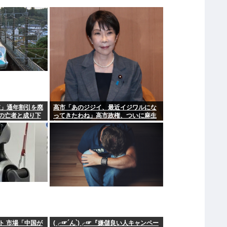
値」通年割引を廃
高市「あのジジイ、最近イジワルにな
の亡者と成り下
ってきたわね」高市政権、ついに麻生
切り！嫌儲はどっちにつくの
ト 市場「中国が
(╭☞´ん`)╭☞『嫌儲良い人キャンペー