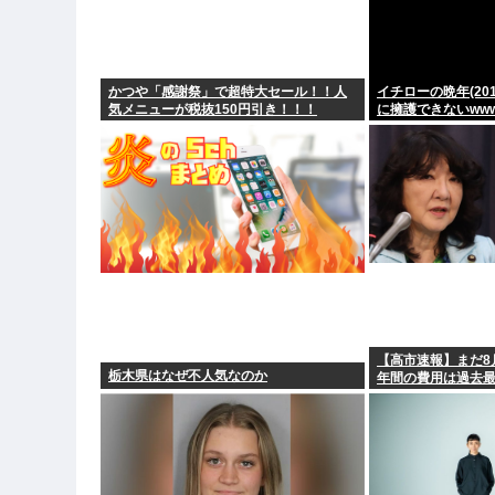
かつや「感謝祭」で超特大セール！！人
イチローの晩年(201
気メニューが税抜150円引き！！！
に擁護できないww
【高市速報】まだ8
栃木県はなぜ不人気なのか
年間の費用は過去