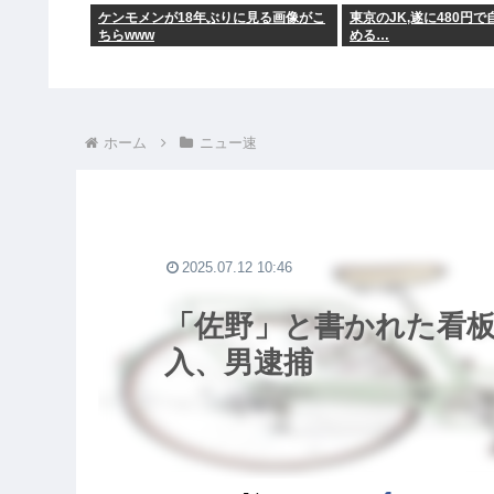
ケンモメンが18年ぶりに見る画像がこ
東京のJK,遂に480円
ちらwww
める…
ホーム
ニュー速
2025.07.12 10:46
「佐野」と書かれた看
入、男逮捕