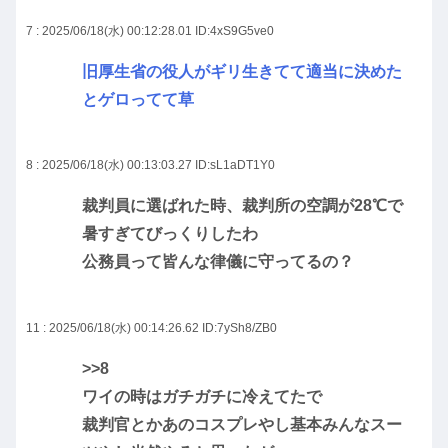
7 : 2025/06/18(水) 00:12:28.01
ID:4xS9G5ve0
旧厚生省の役人がギリ生きてて適当に決めた
とゲロってて草
8 : 2025/06/18(水) 00:13:03.27
ID:sL1aDT1Y0
裁判員に選ばれた時、裁判所の空調が28℃で
暑すぎてびっくりしたわ
公務員って皆んな律儀に守ってるの？
11 : 2025/06/18(水) 00:14:26.62
ID:7ySh8/ZB0
>>8
ワイの時はガチガチに冷えてたで
裁判官とかあのコスプレやし基本みんなスー