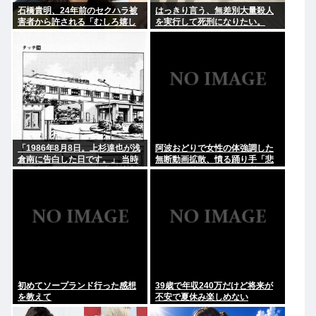
石橋貴明、24年前のセクハラ被
はっきり言う、無差別大量殺人
害者から許される「むしろ嬉し
を実行して死刑になりたい。
かったんですよ」
「1986年8月8日。上杉達也が浅
阿波おどりで女性の体強調した
倉南に告白した日です。」 当時
無断動画拡散、憤る踊り手「悲
の担当編集者とあだち充が達也
しいし気持ち悪い」…悪質なケ
と南になってそのシーンを再現
ースは警察への相談検討
→2.4万いいね
初めてソープランド行った感想
39歳で年収240万だけど将来が
を教えて
不安で夏休み楽しめない