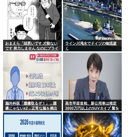
おまえら「頭悪いです 才能ない
ライン川渇水でドイツの物流逝
です 努力しません なのにプライ
く
ド高いです ネットに偉そうな事
書きます」←これなんで？
脳外科医「腫瘍取るぞ！」→腫
高市早苗首相、新公用車は推定
瘍じゃないx2→正常な脳を摘出
3000万円以上のSUVタイプ 贅を
され意識はあるのに植物人間に
尽くした後部座席でたばこを吸
うのが至福の時間か どんどん延
びる乗車時間