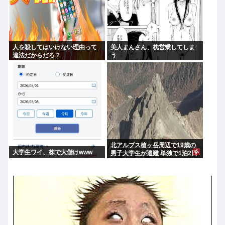
人を殺してはいけない理由って
美人まんさん、枕営業してしま
違法だからだろ？
う
北アルプス槍ヶ岳周辺で19歳の
大学生ワイ、株で大儲けwww
男子大学生が遭難 単独で1泊2日
の予定で入山も連絡取れず 警察
が9日以降捜索予定