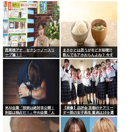
やめる人も多くなるんじゃない
い説
かな?」
西尾桃アナ セクシーノースリ
まさかとは思うが今どき味噌汁
ーブ脇！！
飲んでるアホおらんよね？ 今す
ぐ捨てろ！死んでも知らんぞ！⚰
米AI企業「技術は絶対非公開！
【画像】品評会 京都のチアリー
利益は独占だ！」中AI企業「人
ダー部の女子高生 童貞は10を選
類に公開します、独り占めなん
ぶらしい
て罰が当たる」これ