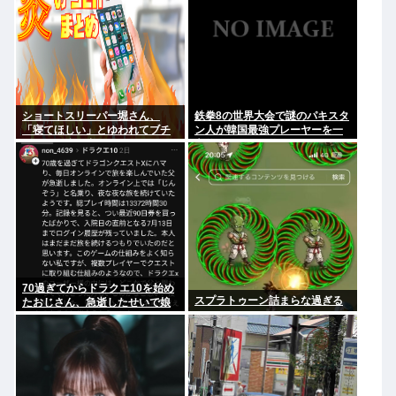
ショートスリーパー堀さん、
鉄拳8の世界大会で謎のパキスタ
「寝てほしい」とゆわれてブチ
ン人が韓国最強プレーヤーを一
ギレたり泣き出したりしてしま
方的にボコして約5000万円ゲッ
う…
ト
70過ぎてからドラクエ10を始め
スプラトゥーン詰まらな過ぎる
たおじさん、急逝したせいで娘
に色々開示されてしまう