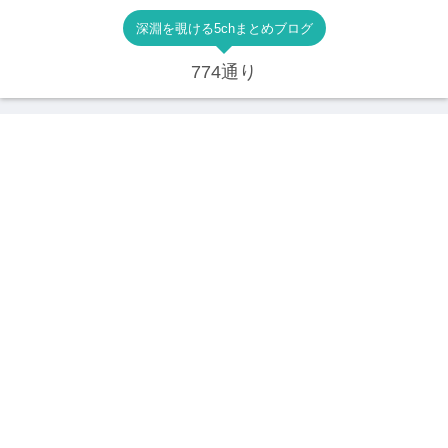
深淵を覗ける5chまとめブログ
774通り