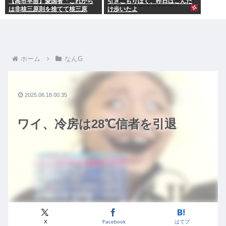
【高市早苗】愛国者「これから
引きこもりぼく、昨日はこんだ
は非核三原則を捨てて核三原
け歩いたよ
則。持つ！撃つ！勝つ！核戦争
には慣れている、試してみる
か？」
ホーム
なんG
2025.06.18 00:35
ワイ、冷房は28℃信者を引退
X
Facebook
はてブ