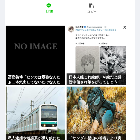
LINE
コピー
冨樫義博「ヒソカは最強なんだ
日本人艦これ絵師、AI絵だと誹
ぁ…本気出してないだけなんだ
謗中傷され筆を折ってしまう
ぁ…」 こいつのこの情熱なんな
の？
私人逮捕や迷惑系が撮り鉄にだ
「サンダル登山の若者」より実