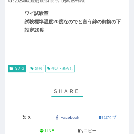
43 : 2025/06/18(水) 00:34:36.59
ID:pWJzvYeW0
ワイ試験室
試験標準温度20度なのでと言う錦の御旗の下
設定20度
なんG
冷房
生活・暮らし
X
Facebook
はてブ
LINE
コピー