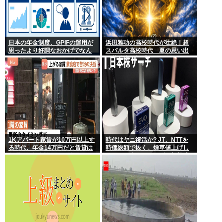
日本の年金制度、GPIFの運用が
浜田雅功の高校時代が壮絶！超
思ったより好調なおかげでなん
スパルタ高校時代 夏の思い出
とかなりそう
に共演者衝撃「ええ？」
1Kアパート家賃が10万円以上す
時代はヤニ復活か? JT、NTTを
る時代、年金14万円だと賃貸は
時価総額で抜く。煙草値上げし
無理、運転免許もなく移住も困
てもヤニ中人口へらずに加熱式
難
煙草のシュアのびる