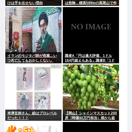
けは手を出せない理由
は危険…標高599mの高尾山で年
間100件超の遭難事故を起こして
いる"張本人"「中高年の転倒事
故」
イランのモジタバ師が危篤…い
識者A「円は過大評価、1ドル
つ死亡してもおかしくない」
164円超えもある」識者B「1ド
ル140円台もある」どっちなの
米津玄師さん、絵はプロレベル
【岡山】シャインマスカット200
だった！！！
房（時価40万円相当）畑から盗
んだ疑いで男を逮捕 ネットで販
売