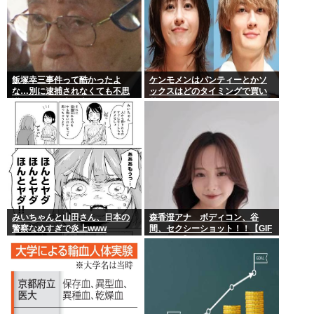
飯塚幸三事件って酷かったよ
ケンモメンはパンティーとかソ
な…別に逮捕されなくても不思
ックスはどのタイミングで買い
議は無いのに上級上級叩かれま
替えてるの？
くってさ
みいちゃんと山田さん、日本の
森香澄アナ ボディコン、谷
警察なめすぎで炎上www
間、セクシーショット！！【GIF
動画あり】