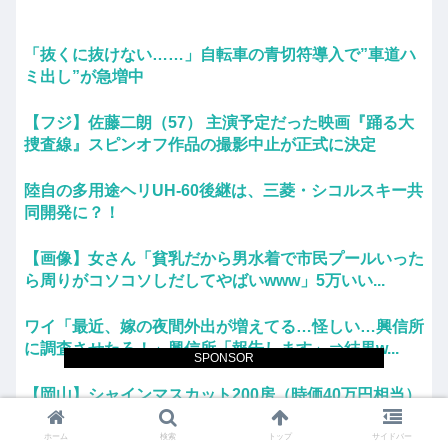
「抜くに抜けない……」自転車の青切符導入で”車道ハ
ミ出し”が急増中
【フジ】佐藤二朗（57） 主演予定だった映画『踊る大
捜査線』スピンオフ作品の撮影中止が正式に決定
陸自の多用途ヘリUH-60後継は、三菱・シコルスキー共
同開発に？！
【画像】女さん「貧乳だから男水着で市民プールいった
ら周りがコソコソしだしてやばいwww」5万いい...
ワイ「最近、嫁の夜間外出が増えてる…怪しい…興信所
に調査させたろ！」興信所「報告します」⇒結果w...
SPONSOR
【岡山】シャインマスカット200房（時価40万円相当）
畑から盗んだ疑いで男を逮捕 ネットで販...
ホーム
検索
トップ
サイドバー