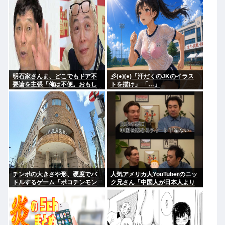
明石家さんま、どこでもドア不
彡(●)(●)「汗だくのJKのイラス
要論を主張「俺は不便。おもし
トを描け」 「…」
ろくない」
チンポの大きさや形、硬度でバ
人気アメリカ人YouTuberのニッ
トルするゲーム「ポコチンモン
ク兄さん「中国人が日本人より
スター」を作ろうと思う
マナーいいなんてあり得ない。
クソ過ぎ。中華料理も好きじゃ
ない」