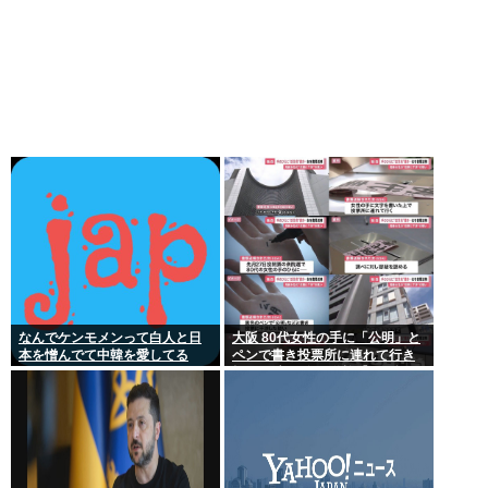
なんでケンモメンって白人と日
大阪 80代女性の手に「公明」と
本を憎んでて中韓を愛してる
ペンで書き投票所に連れて行き
の？
投票干渉 60女を送検【いさ酒
場】