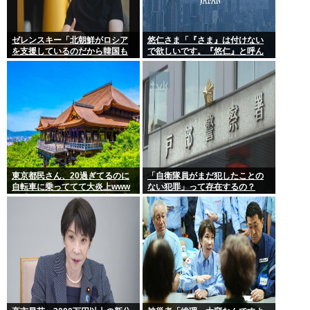
ゼレンスキー「北朝鮮がロシア
悠仁さま「『さま』は付けない
を支援しているのだから韓国も
で欲しいです。『悠仁』と呼ん
ウクライナを支援しろ」
でください」
東京都民さん、20過ぎてるのに
「自衛隊員がまだ犯したことの
自転車に乗っててて大炎上www
ない犯罪」って存在するの？
女「いい歳した男で自転車に乗
るのは知的障がい者だけだよ？