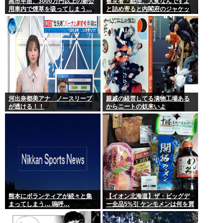
高市早苗、3000万円以上の新公
被災者「総理、大変なんですよ
用車内で煙草を吸ってしまう…
と詰め寄ると内閣府のジャケッ
トを着た人に『静かに 』とすご
まれた」
河出奈都美アナ ノースリーブ
親戚の経営してる漬物工場ある
が透ける！！
からニートの奴来いよ
熊本にボランティアが続々と集
【イオン北海道】ザ・ビッグデ
まってしまう… 嗚呼…
ー全品5%引 ケンモメンは何を買
うの？