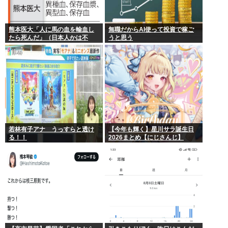
熊本医大「人に馬の血を輸血し
無職だからAI使って投資で稼ご
たら死んだ」（日本人かは不
うと思う
明）
若林有子アナ うっすらと透け
【今年も輝く】星川サラ誕生日
る！！
2026まとめ【にじさんじ】