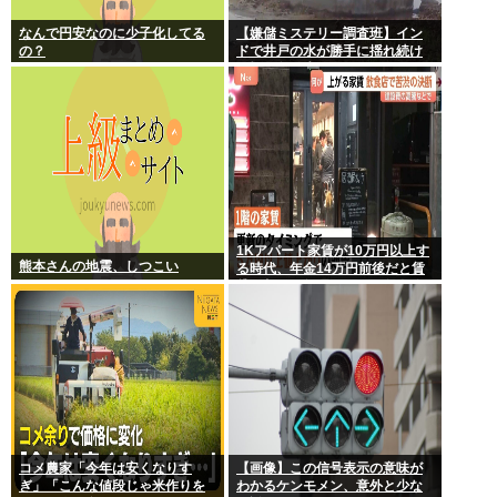
なんで円安なのに少子化してる
【嫌儲ミステリー調査班】イン
の？
ドで井戸の水が勝手に揺れ続け
る怪現象発生。しかも5日経って
も止まらない
1Kアパート家賃が10万円以上す
熊本さんの地震、しつこい
る時代、年金14万円前後だと賃
貸の都民は無理じゃね？ 運転免
許もなく移住も無理じゃね？
コメ農家「今年は安くなりす
【画像】この信号表示の意味が
ぎ」「こんな値段じゃ米作りを
わかるケンモメン、意外と少な