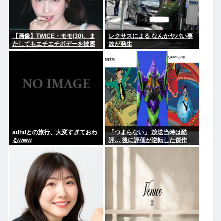
【画像】TWICE・モモ(30)、ま
レクサスによる なんかヤバい事
たしてもエチエチボデーを披露
故が発生
www
adhdとの旅行、大変すぎておわ
「つまらない」 放送当時は酷
るwww
評… 後に評価が逆転した傑作
『ルパン三世』 再放送で視聴率
30%超え 誰もが知る名作に