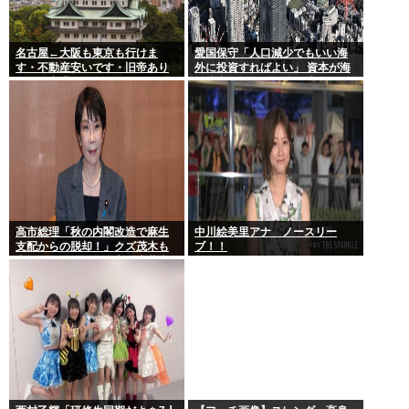
名古屋←大阪も東京も行けま
愛国保守「人口減少でもいい海
す・不動産安いです・旧帝あり
外に投資すればよい」 資本が海
ます・空港あります 不人気な理
外流出し賃金もGDPも上がらず
由
海外が成長
高市総理「秋の内閣改造で麻生
中川絵美里アナ ノースリー
支配からの脱却！」クズ茂木も
ブ！！
壺ホークもクビの一方で壺萩生
田が復権へ