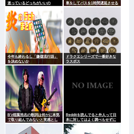
迷っているどっちがいいの
車をしてバスを1時間遅延させる
事に成功してしまうwww
今年も終わるし「嫌儲流行語」
ドラクエシリーズで一番好きな
を決めないか
ラスボス
B’z稲葉浩志の歌詞は何かに本気
Redditを読んでると外人って日
で取り組んでみないと実感とし
本に対してはよく調べもせずに
てわからない
思い込みで勝手に議論してるよ
な