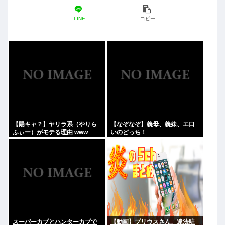
LINE
コピー
【陽キャ？】ヤリラ系（やりら
【なぞなぞ】義母、義妹、エ口
ふぃー）がモテる理由 www
いのどっち！
スーパーカブとハンターカブで
【動画】プリウスさん、違法駐