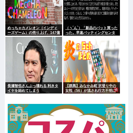
めっちゃカメレオン（インディ
（ヽ´ん`）「新品のバット買った
ーズゲーム）の売り上げ、147億
った。早速バッティングセンタ
円突破www
ーに行くか」警察「暴漢だ！逮
捕する！（ヽ°ん°）「」
長瀬智也さんぶっ壊れる 利きタ
【群馬】みなかみ町 沢登り中の
イヤを始めてしまう
女性（56）が流され行方不明に
きょうも朝から捜索行う