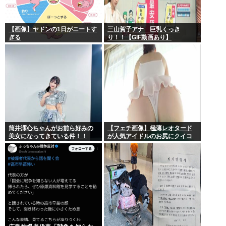
【画像】ヤドンの1日がニートす
三山賀子アナ 巨乳くっき
ぎる
り！！【GIF動画あり】
筒井澪心ちゃんがお前ら好みの
【フェチ画像】極薄レオタード
美女になってきている件！！
が人気アイドルのお尻にクイコ
ミすぎて危険 透け×尻フェチ【松
岡里英】