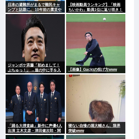
日本の避難所がまるで難民キャ
【映画動員ランキング】「映画
ンプと話題に。 10年前の震災や
ちいかわ」動員1位に返り咲き！
能登自身の頃から指摘されてた
「ミニオンズ」「あの星」「ブ
のになぜ改善されないのか？
ルーロック」もランクイン
ジャンポケ斉藤「初めまして！
【画像】Gacktの投げ方www
ぶちゅっ！」 →服の中に手を入
れ胸を揉み始める。 これ異常者
だろ(´・ω・`)
「踊る大捜査線」新作に声優4人
寝ない自慢の堀大輔さん、限界
出演 立木文彦・津田健次郎・関
突破www
智一・野島健児ら警察庁の最高