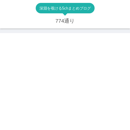
深淵を覗ける5chまとめブログ
774通り