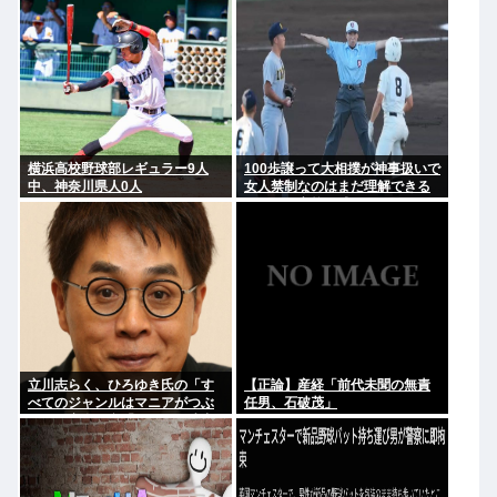
幹部役で
横浜高校野球部レギュラー9人
100歩譲って大相撲が神事扱いで
中、神奈川県人0人
女人禁制なのはまだ理解できる
として、高校野球のグラウンド
が女人禁制だったのはマジ意味
わからん
立川志らく、ひろゆき氏の「す
【正論】産経「前代未聞の無責
べてのジャンルはマニアがつぶ
任男、石破茂」
す」に完全同意「そういう連中
が落語をつぶす」