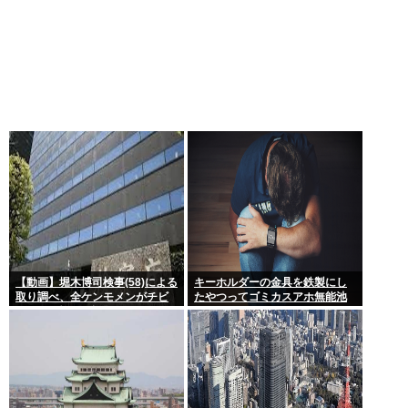
【動画】堀木博司検事(58)による
キーホルダーの金具を鉄製にし
取り調べ、全ケンモメンがチビ
たやつってゴミカスアホ無能池
るくらい怖いと話題に
沼？