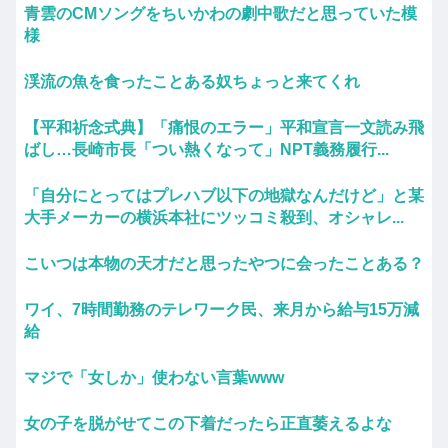
青雲のCMソングをちいかわの劇中歌だと思っていた模
様
渓流の魚を食ったことある奴ちょっと来てくれ
【平和祈念式典】「痛恨のエラー」平和宣言一文読み飛
ばし…長崎市長「つい熱くなって」NPT義務履行...
「自分にとってはプレハブ以下の地獄なんだけど」と某
大手メーカーの横浜本社にツッコミ殺到、オシャレ...
こいつは本物の天才だと思ったやつに会ったことある？
ワイ、7時間勤務のテレワーク民、来月から給与15万減
給
マジで「女しか」使わない言葉www
女の子を脱がせてこの下着だったら正直萎えるよな