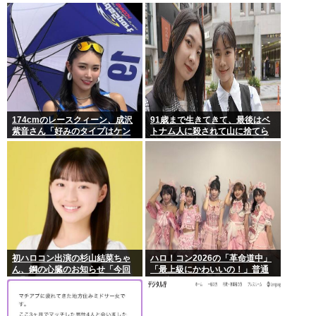
でるもよう
174cmのレースクィーン、成沢
91歳まで生きてきて、最後はベ
紫音さん「好みのタイプはケン
トナム人に殺されて山に捨てら
モメン」
れるって日本終わってんだろ高
市てめえ
初ハロコン出演の杉山結菜ちゃ
ハロ！コン2026の「革命道中」
ん、鋼の心臓のお知らせ「今回
「最上級にかわいいの！」普通
も緊張してません」
に好評wwwww