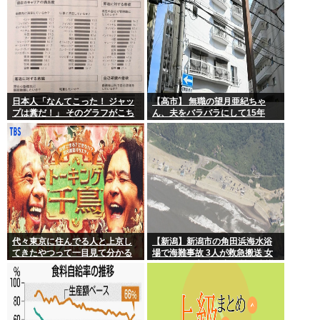
日本人「なんてこった！ ジャッ
【高市】 無職の望月亜紀ちゃ
プは糞だ！」 そのグラフがこち
ん、夫をバラバラにして15年
ら。
間、冷凍庫で保存
代々東京に住んでる人と上京し
【新潟】新潟市の角田浜海水浴
てきたやつって一目見て分かる
場で海難事故 3人が救急搬送 女
よね。あれなんで？
性と男児が心肺停止 男性は意識
あり