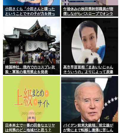
小田さくら「小田さんと喋った
午後休みの秋田県幹部職員が喫
ということでその子が力を持っ
煙しながらバスローブでオンラ
てしまわないように、研修生と
イン報道対応 「自宅」との説明
は喋らないように
に疑義 背景がラブホテルの客室
ような壁紙
靖国神社、境内でのコスプレ衣
高市早苗首相「まあいいじゃん
装・軍装の着用禁止を発表
そういうの」よりによって原爆
の日に歯医者に行ってたことが
発覚し批判が殺到大炎上
日本本土で一番の田舎なエリヤ
バイデン前米大統領、前立腺が
は何県のどこ地域だと思う？
が骨にまで転移し激痛に苦しん