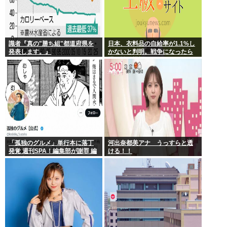
識者『真の"勝ち組"都道府県を
日本、衣料品の自給率が1.1%し
発表します。』
かないと判明。戦争になったら
裸で戦う模様www
「孤独のグルメ」単行本に落丁
河出奈都美アナ うっすらと透
発覚 週刊SPA！編集部が謝罪 編
ける！！
集・印刷工程で不備