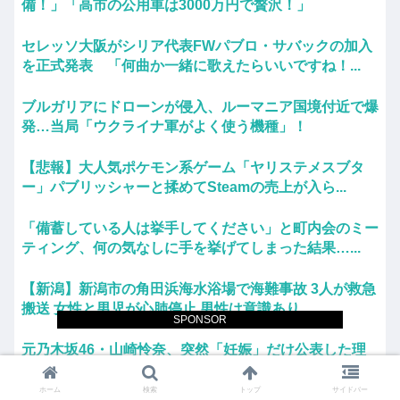
備！」「高市の公用車は3000万円で贅沢！」
セレッソ大阪がシリア代表FWパブロ・サバックの加入
を正式発表 「何曲か一緒に歌えたらいいですね！...
ブルガリアにドローンが侵入、ルーマニア国境付近で爆
発…当局「ウクライナ軍がよく使う機種」！
【悲報】大人気ポケモン系ゲーム「ヤリステメスブタ
ー」パブリッシャーと揉めてSteamの売上が入ら...
「備蓄している人は挙手してください」と町内会のミー
ティング、何の気なしに手を挙げてしまった結果…...
【新潟】新潟市の角田浜海水浴場で海難事故 3人が救急
搬送 女性と男児が心肺停止 男性は意識あり
SPONSOR
元乃木坂46・山崎怜奈、突然「妊娠」だけ公表した理
由を語る！！！
ホーム
検索
トップ
サイドバー