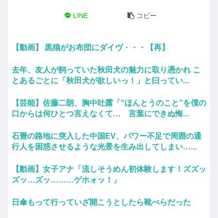
LINE
コピー
【動画】 黒猫がお布団にダイヴ・・・【再】
去年、友人が飼っていた秋田犬の魅力に取り憑かれ こ
とあるごとに「秋田犬が欲しいっ！」と曰ってい...
【芸能】佐藤二朗、胸中吐露「“ほんとうのこと”を僕の
口からは何ひとつ言えなくて… 言葉にできぬ悔...
石畳の路地に突入した中国EV、パワー不足で周囲の通
行人を困惑させるような光景を生み出してしまい…...
【動画】女子アナ「流しそうめん初体験します！ズズッ
ズッ…ズッ………ゲホォッ！」
日傘もって行っていざ開こうとしたら靴べらだった