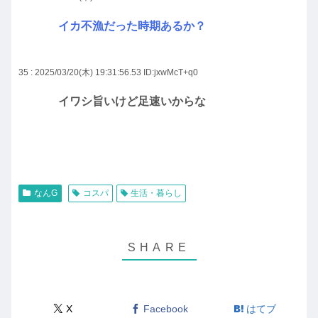
イカ不漁だった時期あるか？
35 : 2025/03/20(木) 19:31:56.53
ID:jxwMcT+q0
イワシ旨いけど足速いからな
なんG
コスパ
生活・暮らし
X
Facebook
はてブ