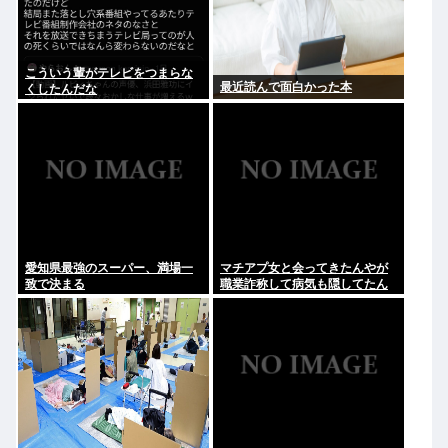
こういう輩がテレビをつまらな
最近読んで面白かった本
くしたんだな
愛知県最強のスーパー、満場一
マチアプ女と会ってきたんやが
致で決まる
職業詐称して病気も隠してたん
やが