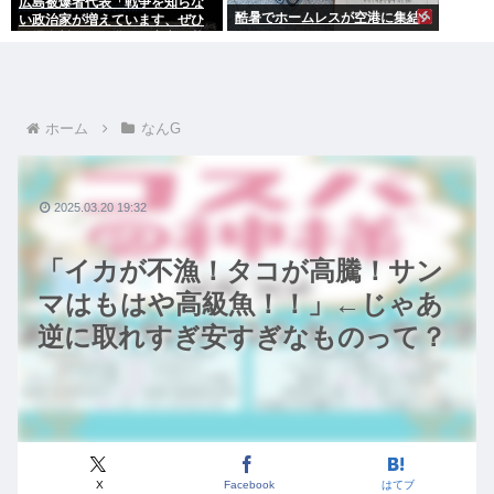
広島被爆者代表「戦争を知らな
酷暑でホームレスが空港に集結
い政治家が増えています、ぜひ
原爆資料館に見学へ」高市早苗
「はぁ…(ため息)」ジロッ
ホーム
なんG
2025.03.20 19:32
「イカが不漁！タコが高騰！サン
マはもはや高級魚！！」←じゃあ
逆に取れすぎ安すぎなものって？
X
Facebook
はてブ