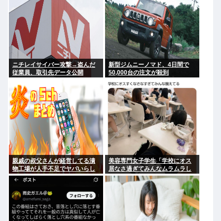
ニチレイサイバー攻撃→盗んだ
新型ジムニーノマド、4日間で
従業員、取引先データ公開
50,000台の注文が殺到
親戚の叔父さんが経営してる漬
美容専門女子学生「学校にオス
物工場が人手不足でヤバいらし
居なさ過ぎてみんなムラムラし
い
てる 」