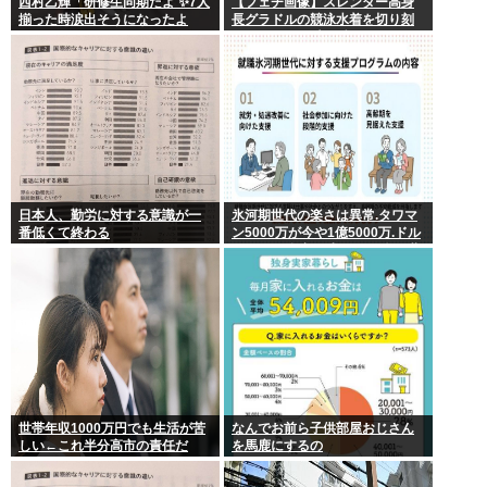
西村乙輝「研修生同期だよ ✨7人
【フェチ画像】スレンダー高身
揃った時涙出そうになったよ
長グラドルの競泳水着を切り刻
ね」
むとヌルヌル 大開脚×マッサージ
【鹿】
日本人、勤労に対する意識が一
氷河期世代の楽さは異常.タワマ
番低くて終わる
ン5000万が今や1億5000万.ドル
円80円で資産形成.マジで楽な世
代だったな
世帯年収1000万円でも生活が苦
なんでお前ら子供部屋おじさん
しい←これ半分高市の責任だ
を馬鹿にするの
ろ…