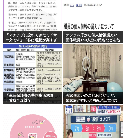
「マチアプに疲れてきたミドサ
デジタル庁から個人情報漏えい
ー女です」「私は理想が高すぎ
団体職員150人分の氏名などを他
るのでしょうか」
省庁へ誤送付、第三者に転送な
し
「生活保護者の共同生活施設」
実家住まいのこどおじだけど、
←賛成？反対？
姉家族が姪(6)と両親と三世代で
家族旅行に行くらしいから俺も
一緒に連れていってもらっても
いいよね？