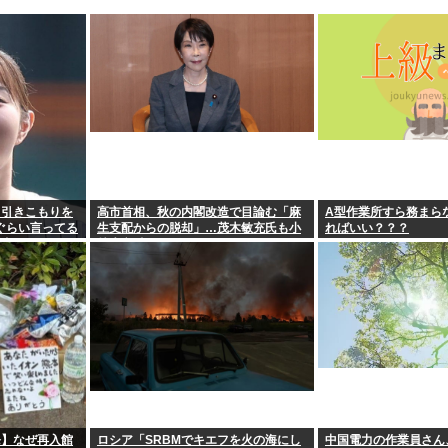
ト引きこもりを
高市首相、秋の内閣改造で目論む「麻
A型作業所すら務まら
年ぐらい言ってる
生支配からの脱却」…茂木敏充氏も小
ればいい？？？
由www
林鷹之氏もクビ
発】なぜ再入館
ロシア「SRBMでキエフを火の海にし
中国電力の作業員さん