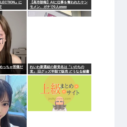
LLECTION』に
【高市朗報】AIに仕事を奪われたケン
定
モメン、ガチで0人www
めっちゃ苦痛だ
れいわ新選組の新党名は「いのちの
党」 旧グッズ半額で販売 どうなる秘書
給与疑惑