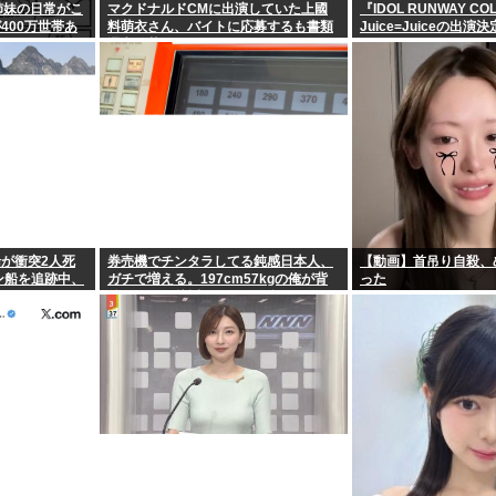
姉妹の日常がこ
マクドナルドCMに出演していた上國
『IDOL RUNWAY CO
400万世帯あ
料萌衣さん、バイトに応募するも書類
Juice=Juiceの出演決
選考で落ちる
が衝突2人死
券売機でチンタラしてる鈍感日本人、
【動画】首吊り自殺、
ン船を追跡中、
ガチで増える。197cm57kgの俺が背
った
後5cmまで接近してるのに急ぎもしな
い件。