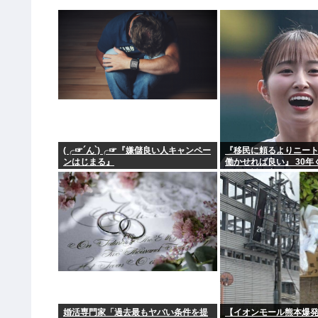
(╭☞´ん`)╭☞『嫌儲良い人キャンペー
『移民に頼るよりニー
ンはじまる』
働かせれば良い』 30
けど絶対に実現しない理
婚活専門家「過去最もヤバい条件を提
【イオンモール熊本爆