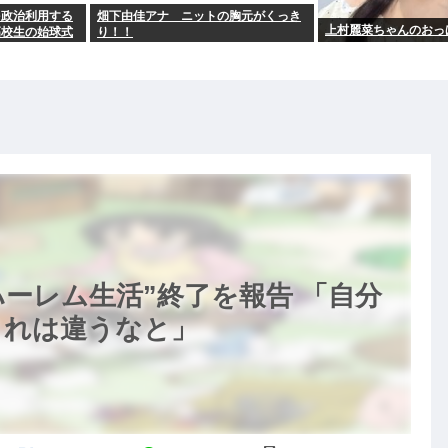
を政治利用する
畑下由佳アナ ニットの胸元がくっき
上村麗菜ちゃんのおっ
高校生の始球式
り！！
ハーレム生活”終了を報告 「自分
これは違うなと」