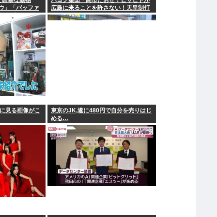
ど凶暴な動物
パヨク集団「高市たおせ！ヒサヒトが
ウ」「バッファ
広島に来ることを許さない！天皇制打
オカブト」
倒！」
りに見る画像がこ
東京のJK,遂に480円で自分を売りはじ
める…