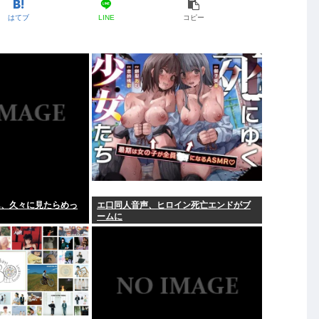
はてブ
LINE
コピー
ん、久々に見たらめっ
エ口同人音声、ヒロイン死亡エンドがブ
ームに