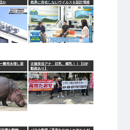
症か
然界に存在しないウイルスを設計増殖
に成功」技術が進む程自ら破滅要因を
増やす愚種
ー費用水増し容
古旗笑佳アナ 巨乳、横乳！！【GIF
動画あり】