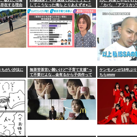
す、破れたら痛
29歳独身ナマポ 孤独で死にそう どう
5大、肉食じゃないけ
←存在する理由
してこうなった俺ら とりあえずオ●ニ
「カバ」「アフリカゾ
ーしてきた
ロー」「コーカサスオ
きちがい沙汰に
無茶苦茶言い難いけど"子育て支援"っ
ケンモメンが18年ぶ
て不要だよな…金有るから子供作って
ちらwww
る癖に更に政府からたんまり金貰う屑
だよ