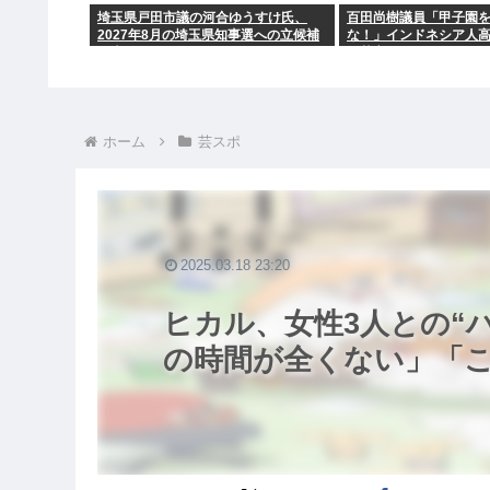
埼玉県戸田市議の河合ゆうすけ氏、
百田尚樹議員「甲子園
2027年8月の埼玉県知事選への立候補
な！」インドネシア人
を表明
に苦言www
ホーム
芸スポ
2025.03.18 23:20
ヒカル、女性3人との“
の時間が全くない」「