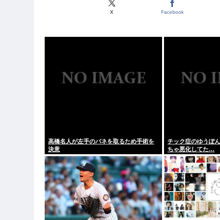
X
Facebook
高橋名人が左手のバネを取るため手術を
チック症のゆうぽ
決意
ちゃ悪化してた…