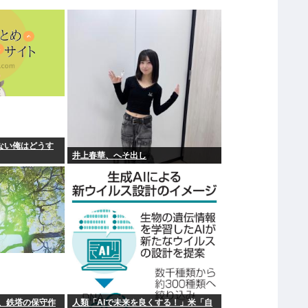
ない俺はどうす
井上春華、へそ出し
、鉄塔の保守作
人類「AIで未来を良くする！」米「自