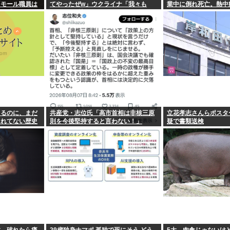
「モール職員は
てやったぜw」ウクライナ「我々も
業中に倒れ死亡。熱中
オン「運用を徹
SRBMで反撃するぞ！」
」
てるのに、まだ
共産党・志位氏「高市首相は非核三原
立花孝志さんらポスタ
られてない歴史
則を今後堅持すると言わない！」
疑で書類送検