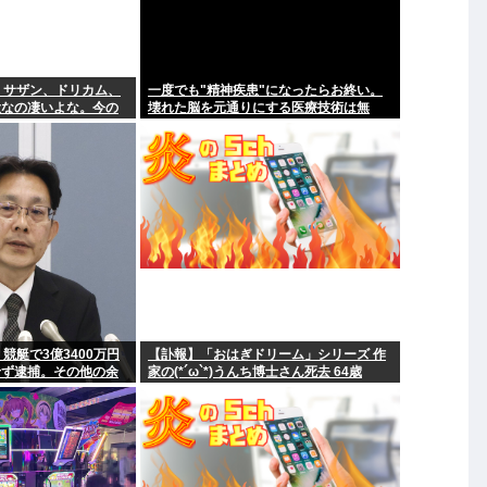
ル、サザン、ドリカム、
一度でも"精神疾患"になったらお終い。
役なの凄いよな。今の
壊れた脳を元通りにする医療技術は無
れてるだろうか？」
い。
競艇で3億3400万円
【訃報】「おはぎドリーム」シリーズ 作
せず逮捕。その他の余
家の(*´ω`*)うんち博士さん死去 64歳