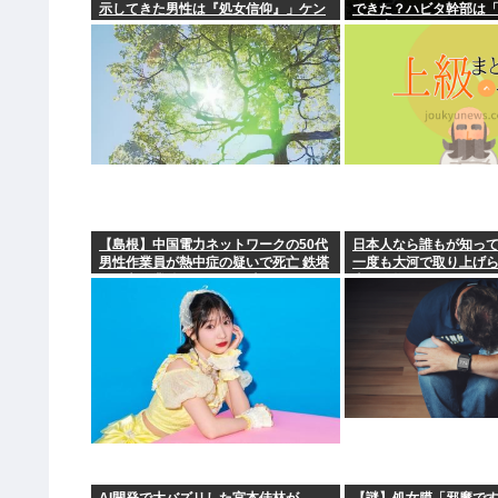
示してきた男性は『処女信仰』」ケン
できた？ハビタ幹部は
モメン…
引き止めなかった」イ
底できなかった可能性
【島根】中国電力ネットワークの50代
日本人なら誰もが知っ
男性作業員が熱中症の疑いで死亡 鉄塔
一度も大河で取り上げ
の保守作業後に倒れる 邑南町
上の人物