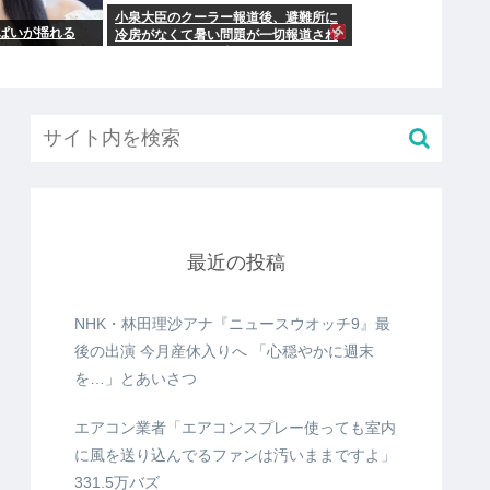
小泉大臣のクーラー報道後、避難所に
ぱいが揺れる
冷房がなくて暑い問題が一切報道され
なくなる。問題解決したの？
最近の投稿
NHK・林田理沙アナ『ニュースウオッチ9』最
後の出演 今月産休入りへ 「心穏やかに週末
を…」とあいさつ
エアコン業者「エアコンスプレー使っても室内
に風を送り込んでるファンは汚いままですよ」
331.5万バズ