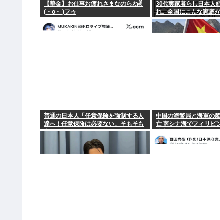
【華金】お仕事お疲れさまなのらね✌
30代実家暮らし日本人
(・o・ )フゥ
れ。全国にこんな家庭が
る。
普通の日本人「任意保険を強制する人
中国の海警局と海軍の船
達へ！任意保険は必要ない。そもそも
亡 南シナ海でフィリピ
事故を起こしません」
公表までに1年