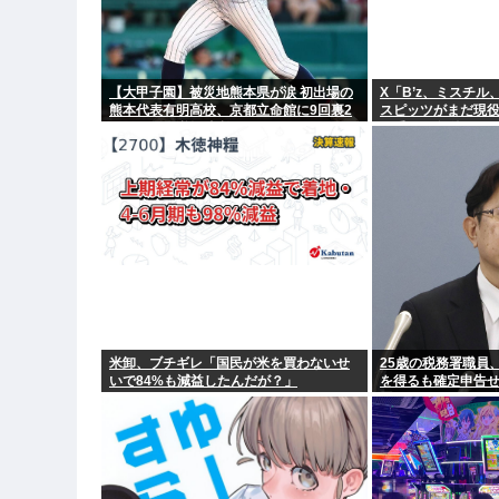
【大甲子園】被災地熊本県が涙 初出場の
X「B’z、ミスチ
熊本代表有明高校、京都立命館に9回裏2
スピッツがまだ現
アウトから逆転勝利
歌手が30年後にや
米卸、ブチギレ「国民が米を買わないせ
25歳の税務署職員、
いで84%も減益したんだが？」
を得るも確定申告
罪も