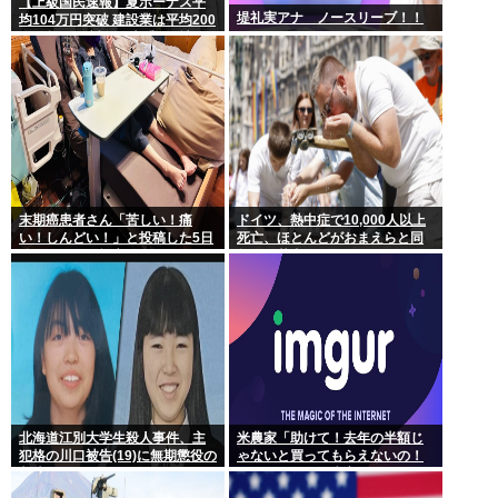
【上級国民速報】夏ボーナス平
堤礼実アナ ノースリーブ！！
均104万円突破 建設業は平均200
万円超 なお対象は大手163社93
万人、全就業者の1%強
末期癌患者さん「苦しい！痛
ドイツ、熱中症で10,000人以上
い！しんどい！」と投稿した5日
死亡、ほとんどがおまえらと同
後に穏やかに旅立つ
年代、若者は元気
北海道江別大学生殺人事件、主
米農家「助けて！去年の半額じ
犯格の川口被告(19)に無期懲役の
ゃないと買ってもらえないの！
判決
作れば作るほど赤字で死にそ
う！」