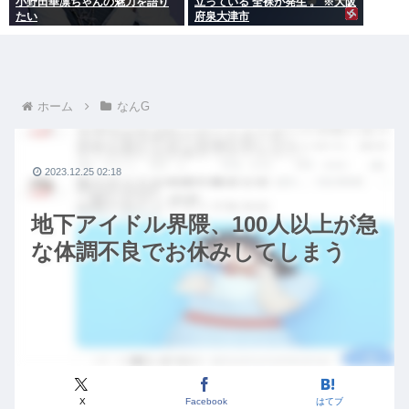
小野田華凛ちゃんの魅力を語り
立っている 全裸が発生 。 ※大阪
たい
府泉大津市
ホーム
なんG
2023.12.25 02:18
地下アイドル界隈、100人以上が急
な体調不良でお休みしてしまう
X
Facebook
はてブ