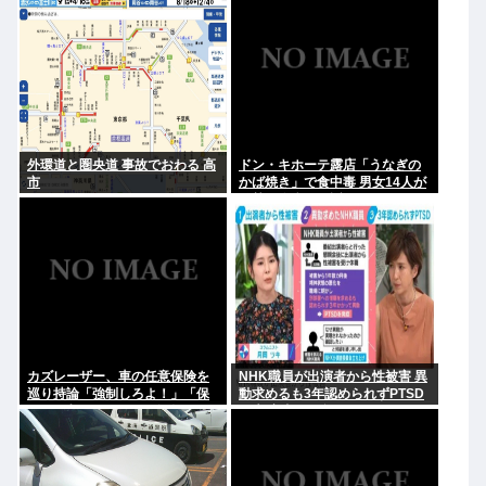
まで1年かけてリリース当時の日
日は未定です」
付に順次配信予定
外環道と圏央道 事故でおわる 高
ドン・キホーテ露店「うなぎの
市
かば焼き」で食中毒 男女14人が
発熱や腹痛など訴え…サルモネ
ラ属の菌検出
カズレーザー、車の任意保険を
NHK職員が出演者から性被害 異
巡り持論「強制しろよ！」「保
動求めるも3年認められずPTSD
険にも入れないヤツは運転すん
に 加害者側が釈明も… 月岡ツキ
なよ」
「納得がいかない」