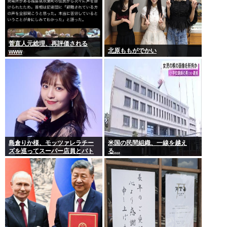
菅直人元総理、再評価される
北原ももがでかい
www
島倉りか様、モッツァレラチー
米国の民間組織、一線を越え
ズを巡ってスーパー店員とバト
る…
ル勃発ｗｗｗ