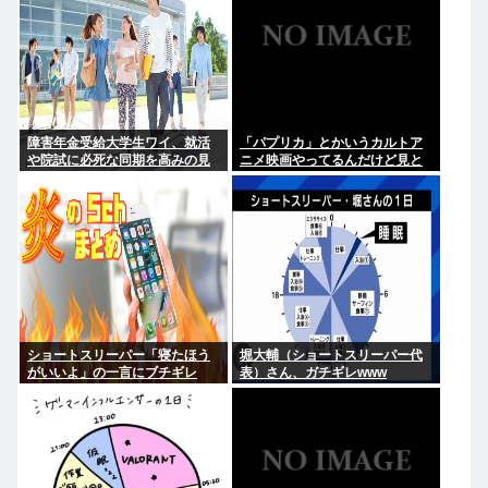
障害年金受給大学生ワイ、就活
「パプリカ」とかいうカルトア
や院試に必死な同期を高みの見
ニメ映画やってるんだけど見と
物www
くべき？
ショートスリーパー「寝たほう
堀大輔（ショートスリーパー代
がいいよ」の一言にブチギレ
表）さん、ガチギレwww