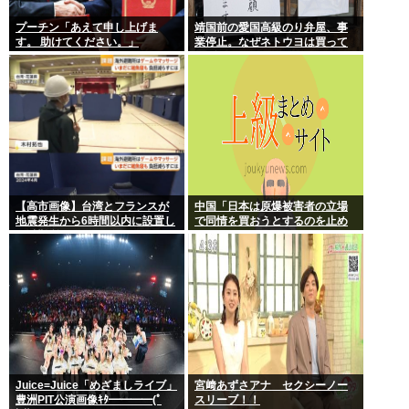
プーチン「あえて申し上げま
靖国前の愛国高級のり弁屋、事
す。 助けてください。」
業停止。なぜネトウヨは買って
あげなかったの？
【高市画像】台湾とフランスが
中国「日本は原爆被害者の立場
地震発生から6時間以内に設置し
で同情を買おうとするのを止め
た避難所がこれwww
ろ」
Juice=Juice「めざましライブ」
宮﨑あずさアナ セクシーノー
豊洲PIT公演画像ｷﾀ━━━━(ﾟ
スリーブ！！