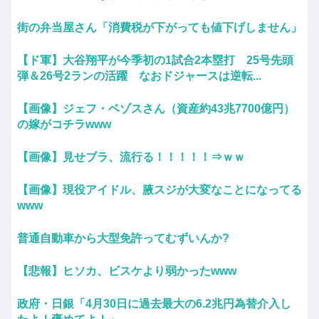
街の弁当屋さん「消費税が下がっても値下げしません」
【ド軍】大谷翔平が今季初の1試合2本塁打 25号先頭
弾＆26号2ランの活躍 なおドジャースは逆転...
【画像】ジェフ・ベゾスさん（資産約43兆7700億円）
の嫁がコチラwww
【画像】見せブラ、流行る！！！！！⇒ｗｗ
【画像】現役アイドル、腋スジが大変なことになってる
www
普通自動車から大型免許ってむずいんか?
【悲報】ヒソカ、ビスケより弱かったwww
政府・日銀「4月30日に過去最大の6.2兆円為替介入し