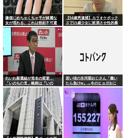
嫌儲にめちゃくちゃ手が綺麗な
【54歳男逮捕】カラオケボック
女が現れる、これは勃起不可避
スで15歳少女に飲酒させ性的暴
行 スマホで撮影か 千葉
れいわ新選組が党名の変更 、
若い頃の氷河期おじさん「働い
「いのちの党」略称は『いの
たら負けw」→今のヒョガおじ
ち』 SNSではTIM・ゴルゴ松本
「惣菜たけぇよ..」 自業自得で草
に言及「ゴルゴ出馬確定」「党
首は決まり」