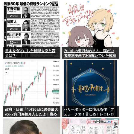
∀ﾟ)━━━━!!
日本をダメにした総理大臣と言
みい山の亜月ねねさん、障がい
えば？
者差別漫画で2億稼いでいた模様
www
政府・日銀「4月30日に過去最大
ハリーポッターに憧れる僕「フ
の6.2兆円為替介入したよ！褒め
ェラーチオ！苦しめ！レロレロ
てよ！」
レロ」敵「うっ 」