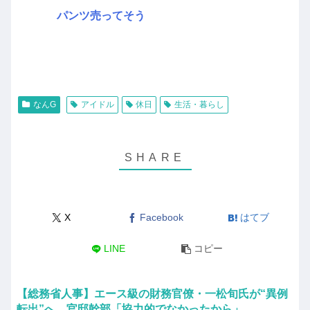
パンツ売ってそう
なんG
アイドル
休日
生活・暮らし
X
Facebook
はてブ
LINE
コピー
【総務省人事】エース級の財務官僚・一松旬氏が“異例
転出”へ 官邸幹部「協力的でなかったから」