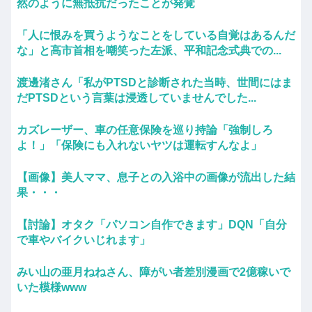
然のように無抵抗だったことが発覚
「人に恨みを買うようなことをしている自覚はあるんだ
な」と高市首相を嘲笑った左派、平和記念式典での...
渡邊渚さん「私がPTSDと診断された当時、世間にはま
だPTSDという言葉は浸透していませんでした...
カズレーザー、車の任意保険を巡り持論「強制しろ
よ！」「保険にも入れないヤツは運転すんなよ」
【画像】美人ママ、息子との入浴中の画像が流出した結
果・・・
【討論】オタク「パソコン自作できます」DQN「自分
で車やバイクいじれます」
みい山の亜月ねねさん、障がい者差別漫画で2億稼いで
いた模様www