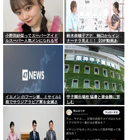
小野田紗栞ってスーパーアイド
鈴木奈穂子アナ 袖口からイン
ルスーパー人気メンになれる可
ナーチラ見え！！【GIF動画あ
能性あったよな？
り】
イエメン のフーシ派、ミサイル1
甲子園出場校 猛暑と資金難に苦
発でサウジアラビア軍を全滅さ
しむ
せてしまうww