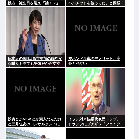
親方、誕生日を迎え『誰！？』
ヘルメットを被ってた」と因縁
と話題に
つけて暴行 少年らと父親(37)逮
捕
日本人の9割は高市早苗の顔や変
左ハンドル車のデメリット、意
な喋りを見ても平気だから支持
外と少ない
率9割。学校の美術科と音楽科は
しっかりして！
投資とかNISAとか素人なんだけ
イラン対米協議代表団トップ、
ど三井住友のコンサルタントに
トランプにブチギレ「フェイク
相談した方がいいのか？
ニュースばかり、約束を守れ。
劇場型はもうたくさん」