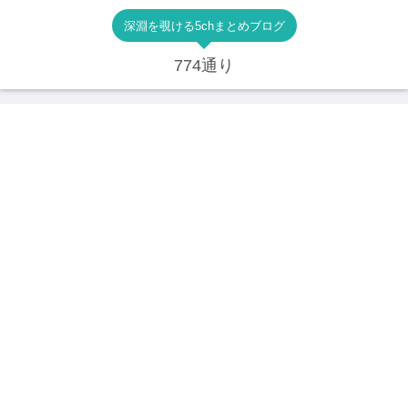
深淵を覗ける5chまとめブログ
774通り