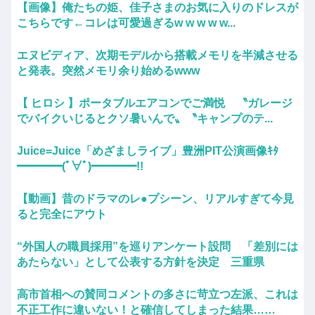
【画像】俺たちの姫、佳子さまのお気に入りのドレスが
こちらです←コレは可愛過ぎるw w w w w...
エヌビディア、次期モデルから搭載メモリを半減させる
と発表。突然メモリ余り始めるwww
【 ヒロシ 】ポータブルエアコンでご満悦 〝ガレージ
でバイクいじるとクソ暑いんで〟〝キャンプのテ...
Juice=Juice「めざましライブ」豊洲PIT公演画像ｷﾀ
━━━━(ﾟ∀ﾟ)━━━━!!
【動画】昔のドラマのレ●プシーン、リアルすぎて今見
ると完全にアウト
“外国人の職員採用”を巡りアンケート設問 「差別には
あたらない」として公表する方針を決定 三重県
高市首相への賛同コメントの多さに苛立つ左派、これは
不正工作に違いない！と確信してしまった結果……