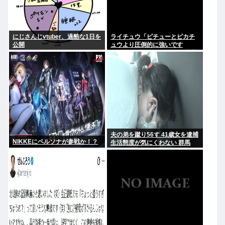
にじさんじvtuber、過酷な1日を
ライチュウ「ピチューとピカチ
公開
ュウより圧倒的に強いです
www」←こいつが不人気な理由
夫の弟を蹴り56す 41歳女を逮捕
NIKKEにペルソナが参戦か！？
生活態度が気にくわない 群馬