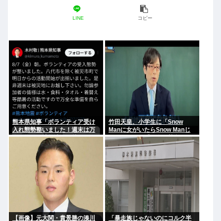
LINE
コピー
熊本県知事「ボランティア受け
竹田天皇、小学生に「Snow
入れ態勢整いました！週末は万
Manに女がいたらSnow Manじ
全な準備で被災地へお越しくだ
ゃない」で男系天皇を熱弁www
さい！」ケンモ、行くぞ
【画像】元大関・貴景勝の湊川
「暴走族じゃないのにコルク半