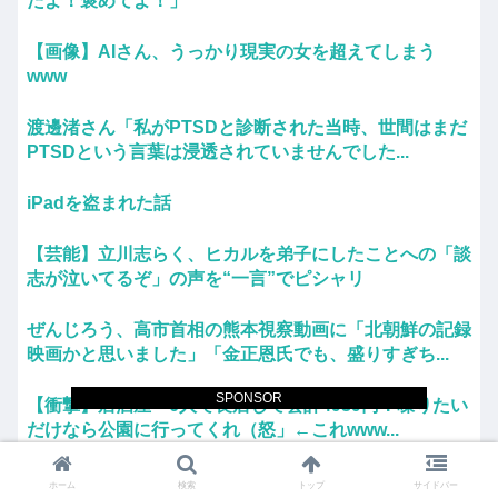
たよ！褒めてよ！」
【画像】AIさん、うっかり現実の女を超えてしまう
www
渡邊渚さん「私がPTSDと診断された当時、世間はまだ
PTSDという言葉は浸透されていませんでした...
iPadを盗まれた話
【芸能】立川志らく、ヒカルを弟子にしたことへの「談
志が泣いてるぞ」の声を“一言”でピシャリ
ぜんじろう、高市首相の熊本視察動画に「北朝鮮の記録
映画かと思いました」「金正恩氏でも、盛りすぎち...
SPONSOR
【衝撃】居酒屋「6人で長居して会計4939円！喋りたい
だけなら公園に行ってくれ（怒」←これwww...
【画像】朝倉未来の元カノ、エ口すぎる
ホーム
検索
トップ
サイドバー