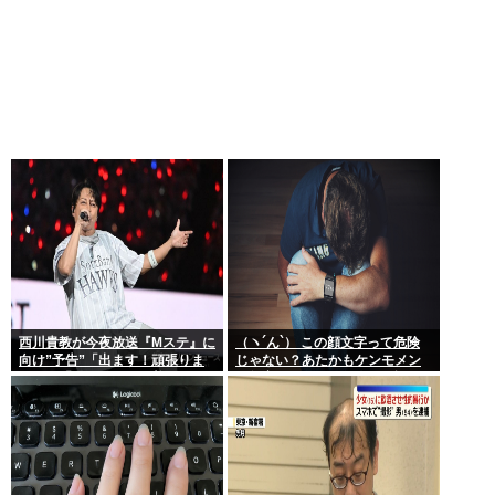
西川貴教が今夜放送『Mステ』に
（ヽ´ん`） この顔文字って危険
向け”予告”「出ます！頑張りま
じゃない？あたかもケンモメン
す！」「恐らくアレも着ま
が無害で優しい一般人だと誤解
す！」期待膨らむ
させる恐れがある