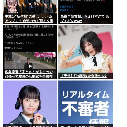
中立公”新体制”の壁は「ボトム
高市早苗首相、ちょけすぎて 民
アップ」？ 合流のカギ握る立憲
ブチギレwww
広島県警「高市さんが来るので
【天使】江端妃咲＠奇跡の1枚
頑張って左派の活動家を全員排
除しました！」広島市民「広島
から出てけ！」結局ヤジが飛ぶ