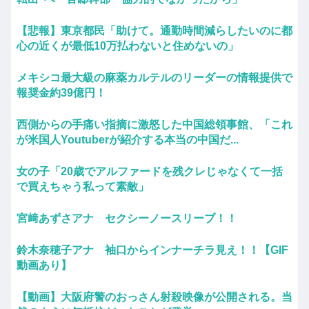
【悲報】東京都民「助けて。通勤時間減らしたいのに都
心の近くが最低10万払わないと住めないの」
メキシコ最大級の麻薬カルテルのリーダーの情報提供で
報奨金約39億円！
西側からの手痛い指摘に激怒した中国総領事館、「これ
が米国人Youtuberが紹介する本当の中国だ...
女の子「20歳でアルファードを残クレじゃなくて一括
で買えちゃう私って素敵」
宮﨑あずさアナ セクシーノースリーブ！！
鈴木奈穂子アナ 袖口からインナーチラ見え！！【GIF
動画あり】
【動画】大阪府警のおっさん射殺映像が公開される。当