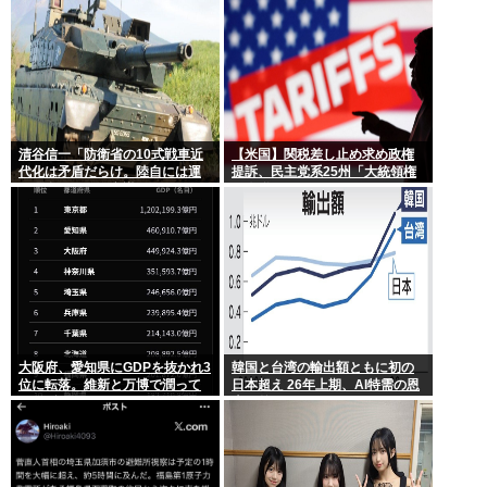
清谷信一「防衛省の10式戦車近
【米国】関税差し止め求め政権
代化は矛盾だらけ。陸自には運
提訴、民主党系25州「大統領権
用理念もコスト意識もない」
限逸脱」
大阪府、愛知県にGDPを抜かれ3
韓国と台湾の輸出額ともに初の
位に転落。維新と万博で潤って
日本超え 26年上期、AI特需の恩
るはずじゃ…
恵で差