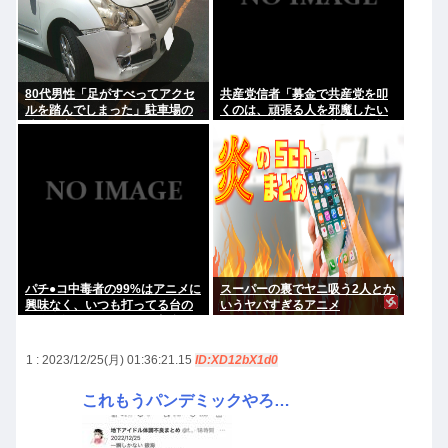
80代男性「足がすべってアクセ
共産党信者「募金で共産党を叩
ルを踏んでしまった」駐車場の
くのは、頑張る人を邪魔したい
壁に衝突
という日本人らしい薄暗い欲望
のせい」
パチ●コ中毒者の99%はアニメに
スーパーの裏でヤニ吸う2人とか
興味なく、いつも打ってる台の
いうヤバすぎるアニメ
原作も知らないという不都合な
真実
1 : 2023/12/25(月) 01:36:21.15
ID:XD12bX1d0
これもうパンデミックやろ…