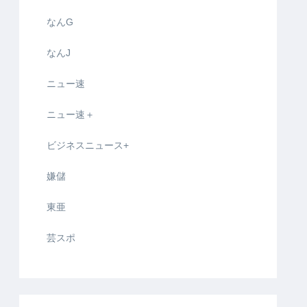
なんG
なんJ
ニュー速
ニュー速＋
ビジネスニュース+
嫌儲
東亜
芸スポ