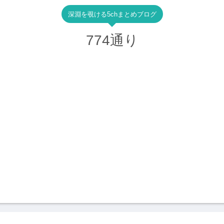
深淵を覗ける5chまとめブログ
774通り