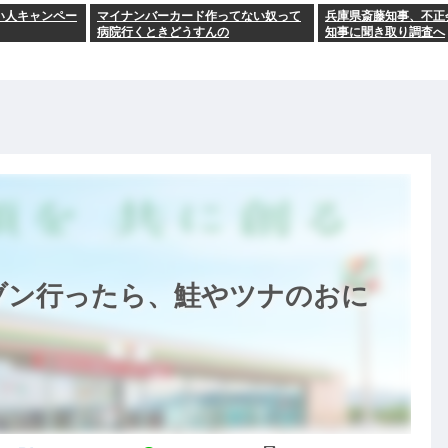
良い人キャンペー
マイナンバーカード作ってない奴って
兵庫県斎藤知事、不正
病院行くときどうすんの
知事に聞き取り調査へ
ブン行ったら、鮭やツナのおに