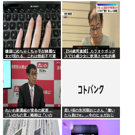
会を辞退…日本水泳連盟「報告
年連続
が遅れお詫び」
嫌儲にめちゃくちゃ手が綺麗な
【54歳男逮捕】カラオケボック
女が現れる、これは勃起不可避
スで15歳少女に飲酒させ性的暴
行 スマホで撮影か 千葉
れいわ新選組が党名の変更 、
若い頃の氷河期おじさん「働い
「いのちの党」略称は『いの
たら負けw」→今のヒョガおじ
ち』 SNSではTIM・ゴルゴ松本
「惣菜たけぇよ..」 自業自得で草
に言及「ゴルゴ出馬確定」「党
首は決まり」