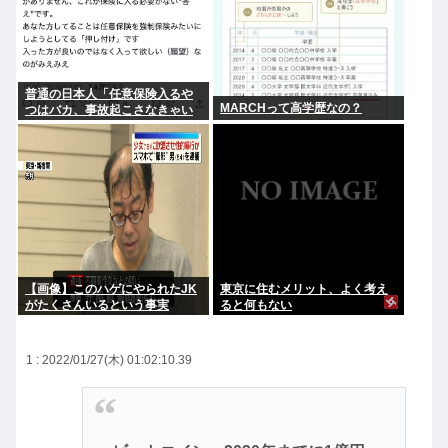
普通の日本人「任意保険入るや
MARCHって高学歴なの？
つはバカ、事故起こさなきゃい
いだけ」
【画像】このハゲにやられたJK
東京に住むメリット、よく考え
がたくさんいるという事実
ると何もない
1 : 2022/01/27(木) 01:02:10.39