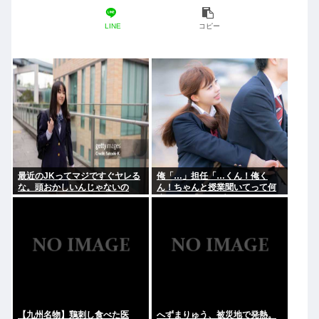
LINE
コピー
最近のJKってマジですぐヤレる
俺「…」担任「…くん！俺く
な。頭おかしいんじゃないの
ん！ちゃんと授業聞いてって何
度m」俺「(───来るッ！)」
【九州名物】鶏刺し食べた医
へずまりゅう、被災地で発熱。