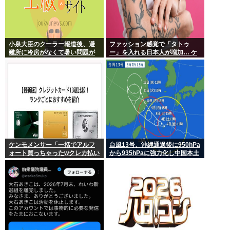
小泉大臣のクーラー報道後、避
ファッション感覚で「タトゥ
難所に冷房がなくて暑い問題が
ー」を入れる日本人が増加… ケ
一切報道されなくなる。問題解
ンモメンの意見を聞きたい。
決したの？
ケンモメンサー「一括でアルフ
台風13号、沖縄通過後に950hPa
ォート買っちゃったwクレカ払い
から935hPaに強力化し中国本土
で来月の俺ごめんねー」銀行
へwww
「デビットカードなんで即時引
き落としです」