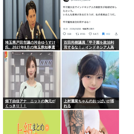
埼玉県戸田市議の河合ゆうすけ
百田尚樹議員「甲子園を政治利
氏、2027年8月の埼玉県知事選
用するな！」インドネシア人高
への立候補を表明
校生の始球式に苦言www
畑下由佳アナ ニットの胸元が
上村麗菜ちゃんのおっぱいが揺
くっきり！！
れる