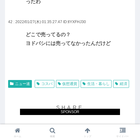
ったわ
42 : 2022/01/27(木) 01:35:27.47
ID:tlYXFHJ30
どこで売ってるの？
ヨドバシには売ってなかったんだけど
ニュー速
コスパ
仮想通貨
生活・暮らし
経済
SPONSOR
X
Facebook
はてブ
ホーム
検索
トップ
サイドバー