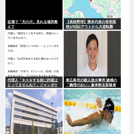
近場で「天の川」見れる場所教
【高校野球】熊本代表の有明高
えて
校が9回2アウトから大逆転勝
利！！！感動をありがとう
代理人「キスをする前に許諾は
東広島市の殺人放火事件 逮捕の
とってませんね？」ジャンポケ
「義理のおい」倉本幹太容疑者
斎藤「今までこれからキスしま
夫婦への殺人や殺人未遂容疑に
すなんて宣言することなかった
ついては不起訴 放火などの罪で
ので」
は起訴