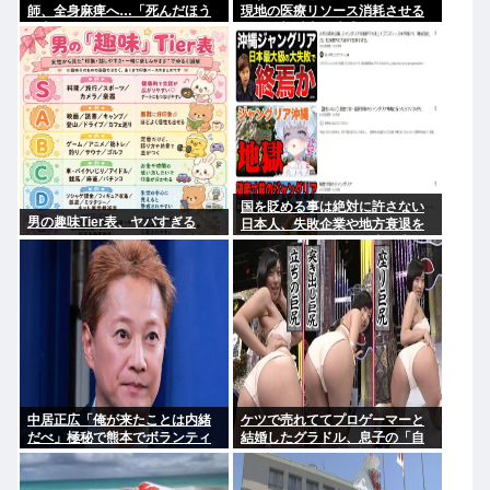
師、全身麻痺へ…「死んだほう
現地の医療リソース消耗させる
が良い」
とか予想以上に迷惑だったな
国を貶める事は絶対に許さない
男の趣味Tier表、ヤバすぎる
日本人、失敗企業や地方衰退を
エンタメ化して楽しむ事は大好
きだったと判明www
中居正広「俺が来たことは内緒
ケツで売れててプロゲーマーと
だべ」極秘で熊本でボランティ
結婚したグラドル、息子の「自
アをしていたwww
閉スペクトラム症」診断にショ
ックで泣く