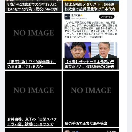
8歳から13歳までの少年19人に
競泳五輪銀メダリスト→危険運
わいせつな行為→懲役15年の判
転致傷で起訴 重量挙げ日本代表
決
→万引きで強盗致傷で逮捕 脳筋
ヤバない？
【徹底討論】ワイ(48)無職はこ
【文春】サッカー日本代表の守
のまま逃げ切れるのか
田英正さん、佐野海舟の代表復
帰について強く反対していた事
が判明
倉持由香、息子の「自閉スペク
脳の手術で正常な脳を摘出
トラム症」診断にショックで
涙… 見逃していた乳幼児期のサ