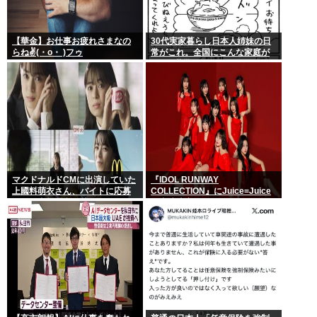
【華金】お仕事お疲れさまなの
30代実家暮らし日本人姉妹の日
らね✌(・o・ )フゥ
常がこれ。全国にこんな家庭が
400万世帯ある。
マクドナルドCMに出演していた
『IDOL RUNWAY
上國料萌衣さん、バイトに応募
COLLECTION』にJuice=Juice
するも書類選考で落ちる
の出演決定