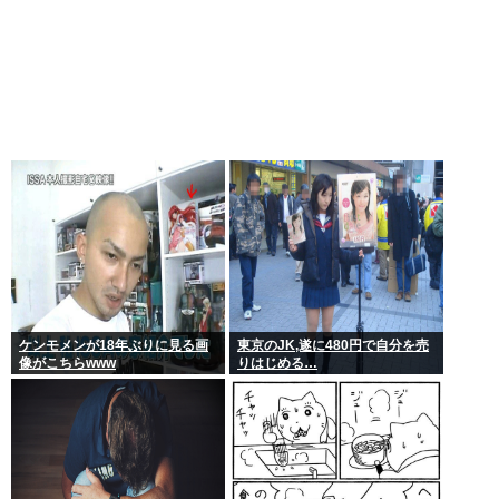
ケンモメンが18年ぶりに見る画
東京のJK,遂に480円で自分を売
像がこちらwww
りはじめる…