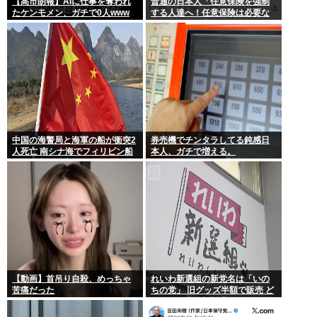
【高市朗報】AIに仕事を奪われ
普通の日本人「任意保険を強制
たケンモメン、ガチで0人www
する人達へ！任意保険は必要な
い。そもそも事故を起こしませ
ん」
中国の海警局と海軍の船が衝突2
券売機でチンタラしてる鈍感日
人死亡 南シナ海でフィリピン船
本人、ガチで増える。
を追跡中、公表までに1年
197cm57kgの俺が背後5cmまで
接近してるのに急ぎもしない
件。
【動画】首吊り自殺、めっちゃ
れいわ新選組の新党名は「いの
苦痛だった
ちの党」 旧グッズ半額で販売 ど
うなる秘書給与疑惑