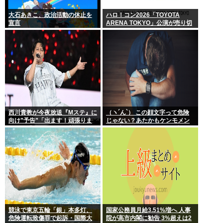
大石あきこ、政治活動の休止を
ハロ！コン2026「TOYOTA
宣言
ARENA TOKYO」公演が売り切
れない
西川貴教が今夜放送『Mステ』に
（ヽ´ん`） この顔文字って危険
向け”予告”「出ます！頑張りま
じゃない？あたかもケンモメン
す！」「恐らくアレも着ま
が無害で優しい一般人だと誤解
す！」期待膨らむ
させる恐れがある
競泳で東京五輪「銀」本多灯、
国家公務員月給3.51%増へ 人事
危険運転致傷罪で起訴・国際大
院が高市内閣に勧告 3%超えは2