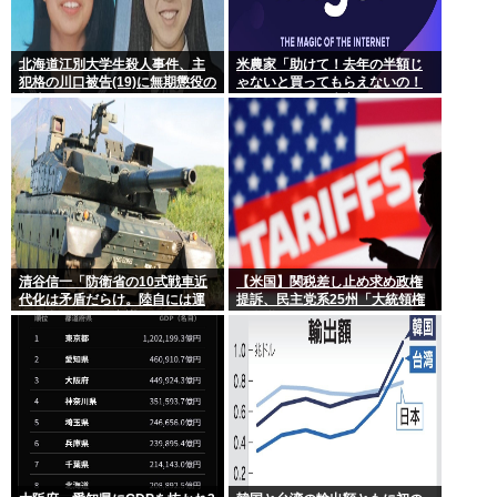
北海道江別大学生殺人事件、主
米農家「助けて！去年の半額じ
犯格の川口被告(19)に無期懲役の
ゃないと買ってもらえないの！
判決
作れば作るほど赤字で死にそ
う！」
清谷信一「防衛省の10式戦車近
【米国】関税差し止め求め政権
代化は矛盾だらけ。陸自には運
提訴、民主党系25州「大統領権
用理念もコスト意識もない」
限逸脱」