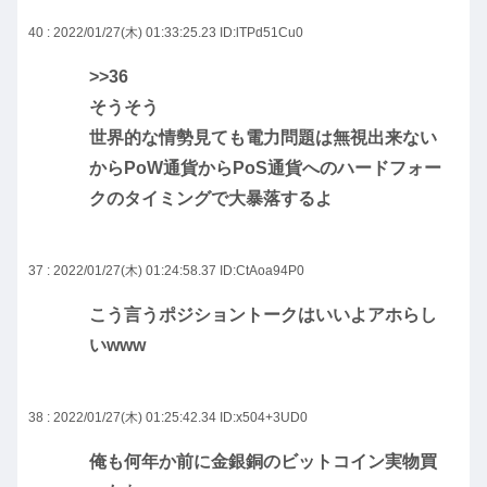
40 : 2022/01/27(木) 01:33:25.23
ID:lTPd51Cu0
>>36
そうそう
世界的な情勢見ても電力問題は無視出来ない
からPoW通貨からPoS通貨へのハードフォー
クのタイミングで大暴落するよ
37 : 2022/01/27(木) 01:24:58.37
ID:CtAoa94P0
こう言うポジショントークはいいよアホらし
いwww
38 : 2022/01/27(木) 01:25:42.34
ID:x504+3UD0
俺も何年か前に金銀銅のビットコイン実物買