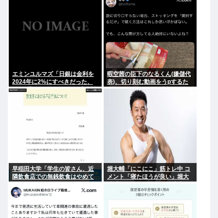
インとは
エミンユルマズ「日銀は金利を
暇空茜の臣下のなるくん(嫌儲代
2024年に2%にすべきだった、
表)、切り刻む動画をうpするた
2%で景気が悪くなるなら生産性
めにストッキングを購入、ハサ
が低い利益が出せない企業、潰
ミを入れて感触を楽しむ
れろ
早稲田大学「学生の皆さん、近
堀大輔「にこにこ」筋トレ中 コ
隣飲食店での無銭飲食はやめて
メント「寝たほうが良い」堀大
ください」
輔「！！」筋トレ器具を破壊