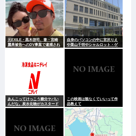
元EXILE・黒木啓司、妻・宮崎
自身のパソコンの中に宮沢りえ
麗果被告へのDV事案で逮捕され
や栗山千明やシャルロット・ゲ
ていた 宮崎は全身打撲、頭部裂
ンズブールを保存した男を逮捕
傷及び打撲、頸部損傷の怪我
あんこってけっこう糖分ヤバい
この映画は観なくていいって作
んだな。炭水化物がカスタード
品教えて
七越の1.8倍くらいあったぞ。