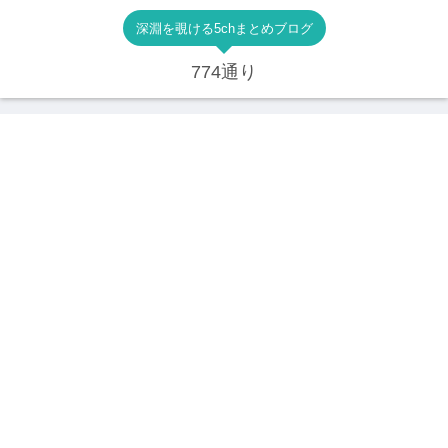
深淵を覗ける5chまとめブログ
774通り