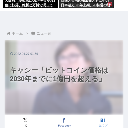
大阪府、愛知県にGDPを抜かれ3
韓国と台湾の輸出額ともに初の
位に転落。維新と万博で潤って
日本超え 26年上期、AI特需の恩
るはずじゃ…
恵で差
ホーム
ニュー速
2022.01.27 01:39
キャシー「ビットコイン価格は
2030年までに1億円を超える」
X
Facebook
はてブ