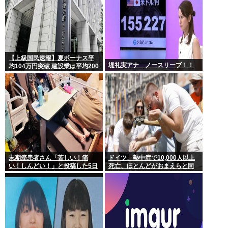
【上級国民速報】夏ボーナス平
堤礼実アナ ノースリーブ！！
均104万円突破 建設業は平均200
万円超 なお対象は大手163社93
万人、全就業者の1%強
末期癌患者さん「苦しい！痛
ドイツ、熱中症で10,000人以上
い！しんどい！」と投稿した5日
死亡、ほとんどがおまえらと同
後に穏やかに旅立つ
年代、若者は元気