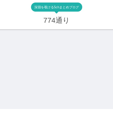
深淵を覗ける5chまとめブログ
774通り