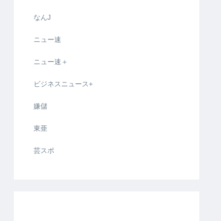
なんJ
ニュー速
ニュー速＋
ビジネスニュース+
嫌儲
東亜
芸スポ