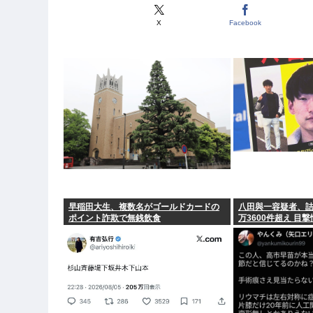
X
Facebook
早稲田大生、複数名がゴールドカードの
八田與一容疑者、詰
ポイント詐欺で無銭飲食
万3600件超え 目