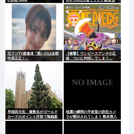
の比較 www
ロレス8月大会でリング復帰 対
戦相手はクロちゃん 道交法違反
の疑いも不起訴に
元フジTV渡邉渚「悪いのは全部
【衝撃】ワンピースアンチの正
中居正広！」
体、ついに判明してしまう…
早稲田大生、複数名がゴールド
地震の瞬間の手術室の防犯カメ
カードのポイント詐欺で無銭飲
ラが開示されてしまう 熊本県八
食
代