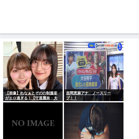
【画像】れなぁとぞのの制服姿
吉岡恵麻アナ ノースリー
がエロ過ぎる！【守屋麗奈・大
ブ！！
園玲】【櫻坂46】