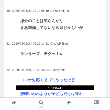
30 : 2020/03/05(木) 08:19:55.49
ID:FSb6rnLmd
海外のことは知らんがな
まあ準備してないなら頭おかしいが
31 : 2020/03/05(木) 08:20:14.81
ID:cdWR5lk/d
ランサーズ、チクッ！w
32 : 2020/03/05(木) 08:20:46.04
ID:n9lylhnIa
コロナ対応くそゴミやったけど
これだけは評価してええやろ
SPONSOR
嫌味いわれようが子どもだけは守れ
ホーム
検索
トップ
サイドバー
33 : 2020/03/05(木) 08:21:32.42
ID:3QVfxm1Ka