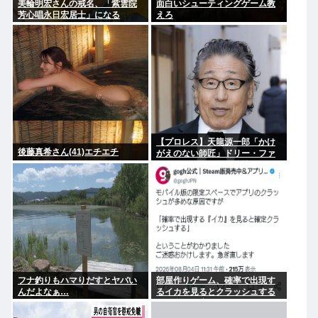
美輪明宏さんの戒名、「紫雲院
面白いシューティングゲーム教
芳心唱永日宏居士」になる
えろ
【プロレス】天龍源一郎「かけ
後藤真希さん(41)エチエチ
がえのない師匠」ドリー・ファ
ンク・ジュニアさん追悼
フナ釣りもハマりだすとヤバい
部屋作りゲーム、確率で出現す
んだよなぁ…
るイカを見るとクラッシュする
不具合が発生