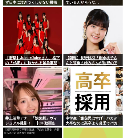
ず日本に泣きつくしかない模様
ているんだろうな…
www
【衝撃】Juice=Juiceさん、格下
【朗報】長野桃羽「嗣永桃子さ
の『≠ME』に抜かれる緊急事態
んと道重さゆみさんが理想のア
ｗｗｗｗｗｗｗｗｗｗｗｗ
イドル像」
井上清華アナ 「朗読劇」ヴィ
中学生「嫌儲民はすげーバカw
ジュアル撮影！！【GIF動画あ
大卒なのに高卒より貧乏でバカ
り】
が多いw」エックスで一万いいね