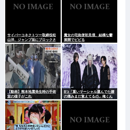
サイバーコネクトツー取締役松
魔女の宅急便初見僕、結構な鬱
山洋、ジャンプ垢にブロックさ
展開でビビる
れてお気持ち表明。何かあった
らまず晒す！これが令和のレス
バや！
【動画】熊本地震発生時の手術
B’z「重いマーシャル運んでた腰
室の様子がこれ
の痛みまだ覚えてるの」俺くん
「マーシャルって何？ 」