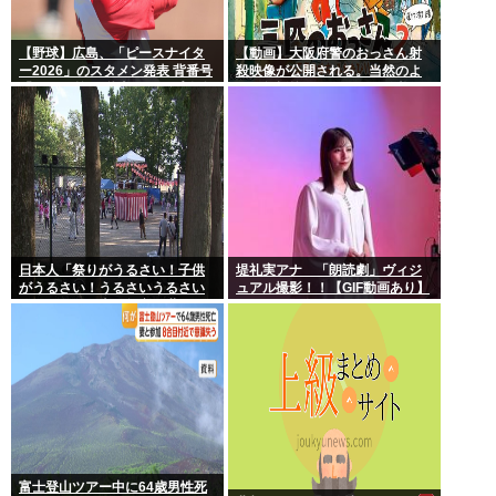
【野球】広島、「ピースナイタ
【動画】大阪府警のおっさん射
ー2026」のスタメン発表 背番号
殺映像が公開される。当然のよ
「86」で統一 秋山がカープ移籍
うに無抵抗だったことが発覚
後初の4番 小園は6番
日本人「祭りがうるさい！子供
堤礼実アナ 「朗読劇」ヴィジ
がうるさい！うるさいうるさい
ュアル撮影！！【GIF動画あり】
うるさい！日本を無音の世界に
しろ」
富士登山ツアー中に64歳男性死