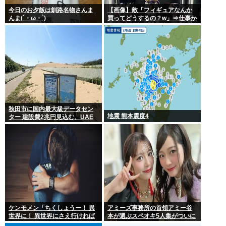
今日のお夕飯は釧路名物さんま
【画像】敵「フィギュアなんか
んま(´・ω・`)
買ってどうするの？w」⇒仕事か
ら疲れて帰ってきて家にこんな
棚があったら疲れが吹き飛ぶだ
ろ？
秋田市に国内最大級データセン
地震 熊本震度4
ター 建設費2兆円見込む、UAE
など投資
ケンモメン「ちくしょうー！ 異
アミーズ事務所の首領アミー谷
世界に！ 異世界にさえ行ければ
本が選ぶスペオキ5人集がついに
ー！(;△;)」 どうなるの？
決定してしまう