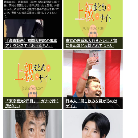
【高市動画】福岡天神駅の電車
東京の理系私大行きたいけど親
アナウンスで「おちんちん」
に死ぬほど反対されてつらい
「ちんぽ」などと連呼する不審
な音声が大音量で流れる 犯人は
不明
「東京観光2日目」、ガチで行く
日本人「回し飲みを嫌がるのは
所がない
ゲイ」