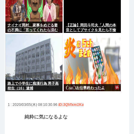
ナイナイ岡村、家事をめぐる妻
【正論】岡田斗司夫「人間の本
の不満に「言ってくれたら済む
音としてブサイクを見たら不愉
話やん」になるみ「バイトやっ
快になる。この責任をどうとる
たらクビやで」説教受け黙り込
んだ」
む
路上で小学生に痴漢行為 男子高
(´;ω;`)お仕事終わったよ
校生（16）逮捕
1 : 2020/03/05(木) 08:10:30.96
ID:3QVfxm1Ka
純粋に気になるよな