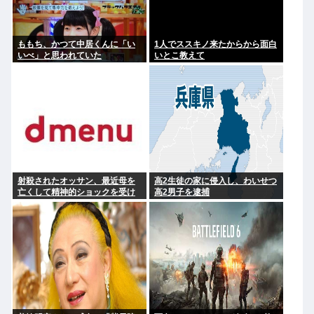
ももち、かつて中居くんに「い
1人でススキノ来たからから面白
いべ」と思われていた
いとこ教えて
射殺されたオッサン、最近母を
高2生徒の家に侵入し、わいせつ
亡くして精神的ショックを受け
高2男子を逮捕
ていたと判明