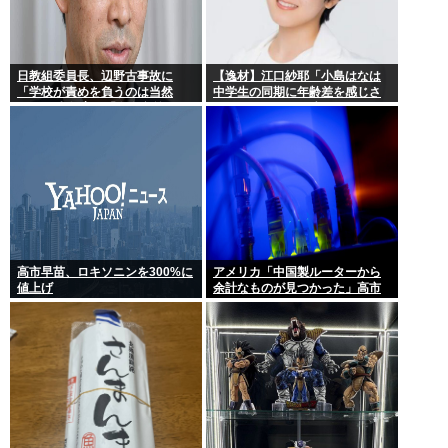
日教組委員長、辺野古事故に
【逸材】江口紗耶「小島はなは
「学校が責めを負うのは当然
中学生の同期に年齢差を感じさ
だ」 平和教育は「存在意義」
せないように気を遣っている
が、同期2人は気づ
高市早苗、ロキソニンを300%に
アメリカ「中国製ルーターから
値上げ
余計なものが見つかった」高市
どうするのこれ