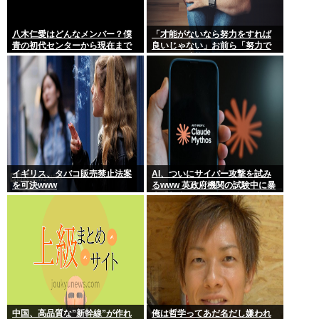
八木仁愛はどんなメンバー？僕
「才能がないなら努力をすれば
青の初代センターから現在まで
良いじゃない」お前ら「努力で
の活動を紹介
きるのも才能だよ」←は？
イギリス、タバコ販売禁止法案
AI、ついにサイバー攻撃を試み
を可決www
るwww 英政府機関の試験中に暴
走「架空人物になり承認要求」
中国、高品質な”新幹線”が作れ
俺は哲学ってあだ名だし嫌われ