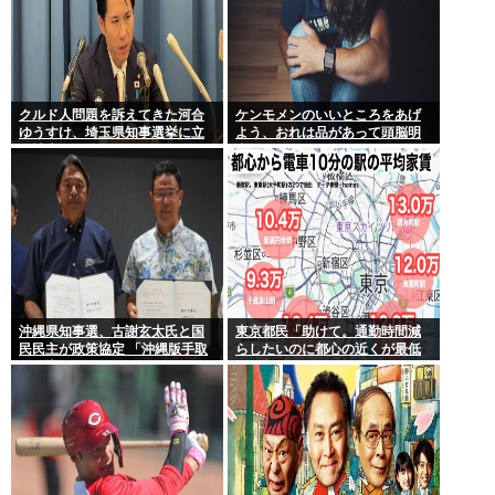
クルド人問題を訴えてきた河合
ケンモメンのいいところをあげ
ゆうすけ、埼玉県知事選挙に立
よう、おれは品があって頭脳明
候補表明www
晰だとおもう
沖縄県知事選、古謝玄太氏と国
東京都民「助けて。通勤時間減
民民主が政策協定 「沖縄版手取
らしたいのに都心の近くが最低
りを増やす政策」など5項目
10万払わないと住めないの」