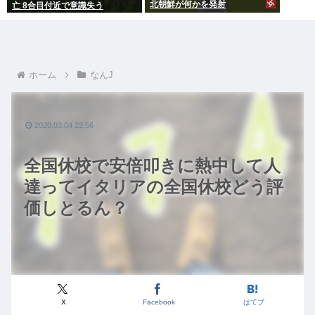
北朝鮮が何かを発射
亡 8合目付近で意識失う
ホーム
なんJ
2020.03.04 23:56
全国休校で安倍叩きに熱中して人
達ってイタリアの全国休校どう評
価しとるん？
X
Facebook
はてブ