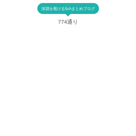
深淵を覗ける5chまとめブログ
774通り