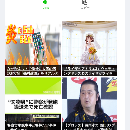
LINE
コピー
なぜかネットで微妙に人気の伝
『ライザのアトリエ3』ウェディ
説的CM『磯村建設』をリアルタ
ングドレス姿のライザがフィギ
イムで見たことあるお爺さんモ
ュア化キタ───(ﾟ∀ﾟ)───!!!!!
メンは存在するのか？
警察官拳銃事件と警棒だけ事件
【プロレス】長州小力 西口DXプ