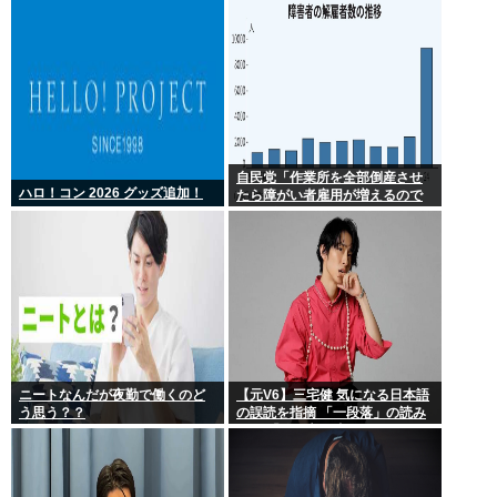
自民党「作業所を全部倒産させ
ハロ！コン 2026 グッズ追加！
たら障がい者雇用が増えるので
は 」結果ww
ニートなんだが夜勤で働くのど
【元V6】三宅健 気になる日本語
う思う？？
の誤読を指摘 「一段落」の読み
は？ 「使い方間違ってるんだよ
なとか」