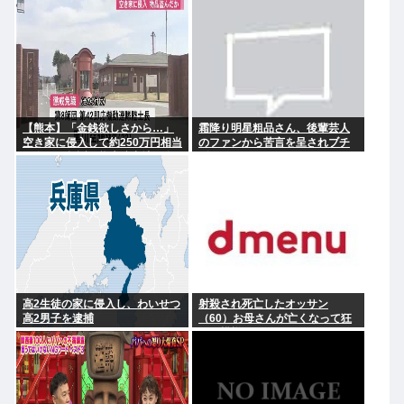
【熊本】「金銭欲しさから…」
霜降り明星粗品さん、後輩芸人
空き家に侵入して約250万円相当
のファンから苦言を呈されブチ
を盗んで起訴、熊本駐屯地の自
ギレ発狂…
衛官の男を懲戒免職
高2生徒の家に侵入し、わいせつ
射殺され死亡したオッサン
高2男子を逮捕
（60）お母さんが亡くなって狂
った模様