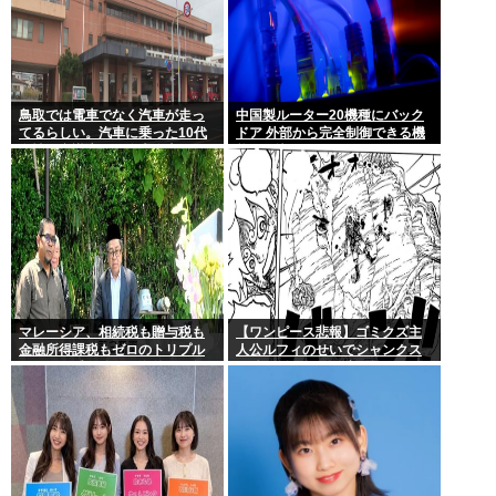
鳥取では電車でなく汽車が走っ
中国製ルーター20機種にバック
てるらしい。汽車に乗った10代
ドア 外部から完全制御できる機
女性が意識失う。汽車汽車ぽっ
能が仕込まれていた
ぽぽっぽ
マレーシア、相続税も贈与税も
【ワンピース悲報】ゴミクズ主
金融所得課税もゼロのトリプル
人公ルフィのせいでシャンクス
ゼロで優秀な移民を海外から集
に続きギャバンの腕も無くなる
めてしまう…
www