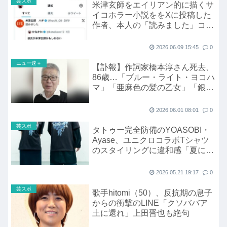
芸スポ
米津玄師をエイリアン的に描くサ
イコホラー小説ををXに投稿した
作者、本人の「読みました」コメ
ントに謝罪の嵐
2026.06.09 15:45
0
ニュー速＋
【訃報】作詞家橋本淳さん死去、
86歳…「ブルー・ライト・ヨコハ
マ」「亜麻色の髪の乙女」「銀河
鉄道999」
2026.06.01 08:01
0
芸スポ
タトゥー完全防備のYOASOBI・
Ayase、ユニクロコラボTシャツ
のスタイリングに違和感「夏にこ
んな重ね着…堂々と着ればいい」
2026.05.21 19:17
0
芸スポ
歌手hitomi（50）、反抗期の息子
からの衝撃のLINE「クソババア
土に還れ」上田晋也も絶句