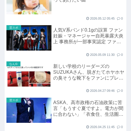
2026.05.12 05:45
0
芸スポ
人気V系バンド0.1gの誤算 ファン
妊娠・マネージャー自死暴露大炎
上 事務所が一部事実認定 ファン
の反応は
2026.05.09 11:30
0
なんG
新しい学校のリーダーズの
SUZUKAさん、脱ぎたてホヤホヤ
の臭そうな靴下をファンにプレゼ
ント
2026.04.27 09:46
0
芸スポ
ASKA、高市政権の石油政策に苦
言「もうすぐ夏ですよ。電力が間
に合わない」「衣食住、生活圏が
脅かされてる」
2026.04.25 11:45
0