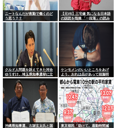
ニートなんだが夜勤で働くのど
【元V6】三宅健 気になる日本語
う思う？？
の誤読を指摘 「一段落」の読み
は？ 「使い方間違ってるんだよ
なとか」
クルド人問題を訴えてきた河合
ケンモメンのいいところをあげ
ゆうすけ、埼玉県知事選挙に立
よう、おれは品があって頭脳明
候補表明www
晰だとおもう
沖縄県知事選、古謝玄太氏と国
東京都民「助けて。通勤時間減