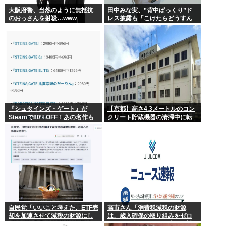
大阪府警、当然のように無抵抗
田中みな実、”背中ぱっくり”ド
のおっさんを射殺…www
レス披露も「こけたらどうすん
の？」10cm超ヒールに心配続
出…妊婦期間も”おしゃれ優
先”で問われた意識
『シュタインズ・ゲート』が
【京都】高さ4.3メートルのコン
Steamで80%OFF！あの名作も
クリート貯蔵機器の清掃中に転
セール中！ケンモメン…急
落し男性死亡、伏見区の工場
げ…！
自民党「いいこと考えた、ETF売
高市さん「消費税減税の財源
却を加速させて減税の財源にし
は、歳入確保の取り組みをゼロ
よう」
ベースで進めることで十分に対