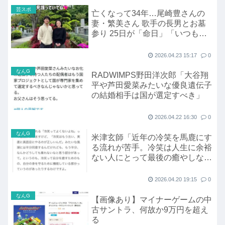
芸スポ
亡くなって34年…尾崎豊さんの
妻・繁美さん 歌手の長男とお墓
参り 25日が「命日」「いつもの
ように見護っていてね」
2026.04.23 15:17
0
なんG
RADWIMPS野田洋次郎「大谷翔
平や芦田愛菜みたいな優良遺伝子
の結婚相手は国が選定すべき」
2026.04.22 16:30
0
なんG
米津玄師「近年の冷笑を馬鹿にす
る流れが苦手。冷笑は人生に余裕
ない人にとって最後の癒やしなの
に」
2026.04.20 19:15
0
なんG
【画像あり】マイナーゲームの中
古サントラ、何故か9万円を超え
る