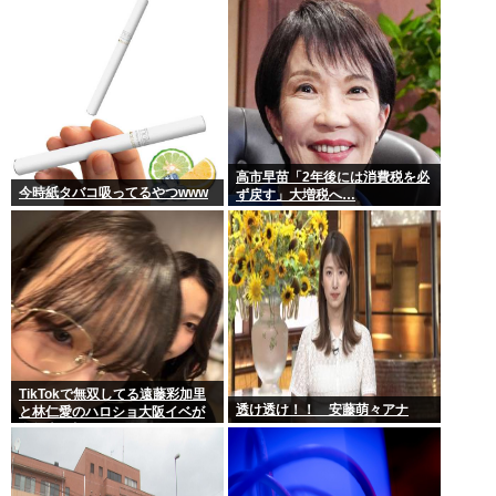
応できる」サナ、有能
高市早苗「2年後には消費税を必
今時紙タバコ吸ってるやつwww
ず戻す」大増税へ…
TikTokで無双してる遠藤彩加里
透け透け！！ 安藤萌々アナ
と林仁愛のハロショ大阪イベが
全然売り切れないのは何故？ボ
トム2の有