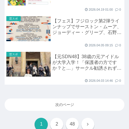
2026.04.19 01:00
0
芸スポ
【フェス】フジロック第2弾ライ
ンナップでサーストン・ムーア、
ジョーディー・グリープ、石野卓
球、サカナクション山口一郎ら13
組追加
2026.04.05 09:15
0
芸スポ
【元SDN48】38歳の元アイドル
が大学入学！「保護者の方です
か？と…」サークル勧誘されず
「悲しい。笑」光上せあらさんが
「服装ミス」
2026.04.03 14:46
0
次のページ
次
1
2
48