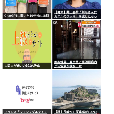
【健気】井上春華「川名さんに
ChatGPTに聞いた10年後の18期
カエルのクッキーを渡したかっ
たけど、話しかけられず結局自
分で食べた」
熊本地震、発生後に居酒屋店内
大阪人が嫌いの101の理由
から温泉が吹き出す
フランス「ジャンヌダルク！」
【謎】長崎から原爆感がしない