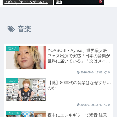
イギリス「ナイチンゲール！」
理由
インド「マザーテレサ！」日本
「…」
音楽
芸スポ
YOASOBI・Ayase、世界最大級
フェス出演で実感「日本の音楽が
世界に届いている」「次はメイン
の大トリ獲るぞ」
2026.08.04 17:02
0
なんG
【謎】80年代の音楽はなぜダサい
のか
2026.07.25 15:49
0
ニュー速
夜中にエレキギターで騒音 注意