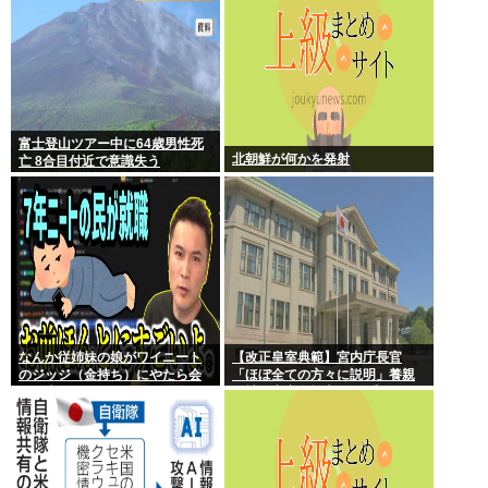
富士登山ツアー中に64歳男性死
北朝鮮が何かを発射
亡 8合目付近で意識失う
なんか従姉妹の娘がワイニート
【改正皇室典範】宮内庁長官
のジッジ（金持ち）にやたら会
「ほぼ全ての方々に説明」養親
いに来るんやが
候補の宮家皇族方に 男系男子の
養子候補は「把握せず」