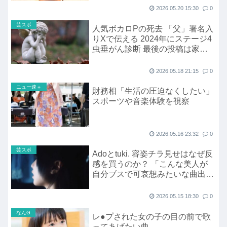
2026.05.20 15:30
0
芸スポ
人気ボカロPの死去 「父」署名入
りXで伝える 2024年にステージ4
虫垂がん診断 最後の投稿は家族
への思い
2026.05.18 21:15
0
ニュー速＋
財務相「生活の圧迫なくしたい」
スポーツや音楽体験を視察
2026.05.16 23:32
0
芸スポ
Adoとtuki. 容姿チラ見せはなぜ反
感を買うのか？ 「こんな美人が
自分ブスで可哀想みたいな曲出し
てたの気持ち悪いな」の声も
2026.05.15 18:30
0
なんG
レ●プされた女の子の目の前で歌
ってあげたい曲