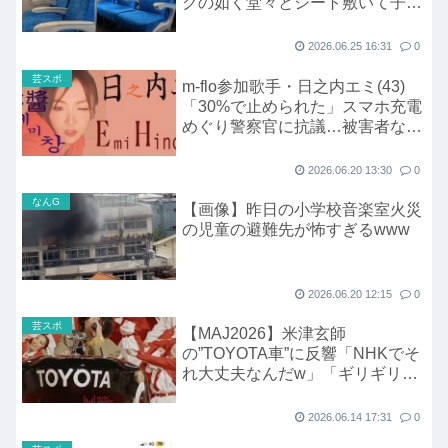
クの如く堂々とシート敷いて子供
にご飯を食べさせて座る母親が…
2026.06.25 16:31
0
芸スポ
m-flo参加歌手・日之内エミ(43)
「30%で止められた」スマホ充電
めぐり警察官に抗議…被害者なの
に
2026.06.20 13:30
0
なんG
【画像】昨日の小学校音楽室火災
の児童の避難先が怖すぎるwww
2026.06.20 12:15
0
芸スポ
【MAJ2026】米津玄師
の”TOYOTA車”に反響「NHKでそ
れ大丈夫なんだw」「ギリギリの
ライン」
2026.06.14 17:31
0