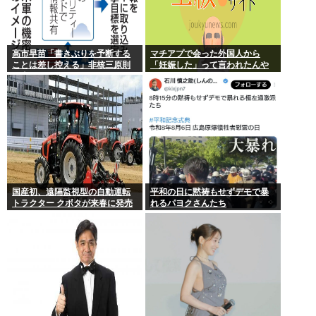
高市早苗「書きぶりを予断する
マチアプで会った外国人から
ことは差し控える」非核三原則
「妊娠した」って言われたんや
見直しについて
が
国産初、遠隔監視型の自動運転
平和の日に黙祷もせずデモで暴
トラクター クボタが来春に発売
れるパヨクさんたち