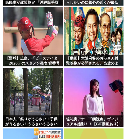
民民主が政策協定 「沖縄版手取
らしたいのに都心の近くが最低
りを増やす政策」など5項目
10万払わないと住めないの」
【野球】広島、「ピースナイタ
【動画】大阪府警のおっさん射
ー2026」のスタメン発表 背番号
殺映像が公開される。当然のよ
「86」で統一 秋山がカープ移籍
うに無抵抗だったことが発覚
後初の4番 小園は6番
日本人「祭りがうるさい！子供
堤礼実アナ 「朗読劇」ヴィジ
がうるさい！うるさいうるさい
ュアル撮影！！【GIF動画あり】
うるさい！日本を無音の世界に
しろ」