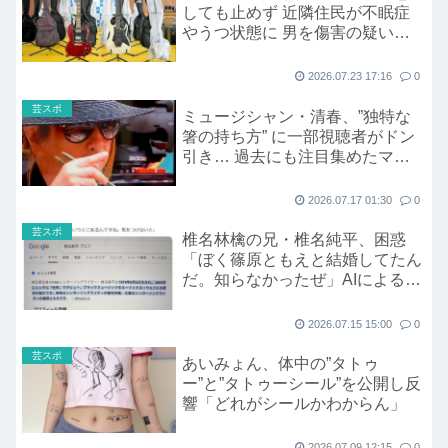
しても止めず 近隣住民が不眠症
やうつ状態に 男を傷害の疑いで
逮捕
2026.07.23 17:16
0
芸スポ
ミュージシャン・清春、”独特な
箸の持ち方” に一部視聴者がドン
引き… 過去にも注目集めたマナ
ー論争
2026.07.17 01:30
0
芸スポ
椎名林檎の兄・椎名純平、困惑
「ぼく篠原ともえと結婚してたん
だ。知らなかったぜ」AIによる概
要に記載で「こういうとこあるん
ですね」
2026.07.15 15:00
0
芸スポ
あいみょん、体中の”タトゥ
ー”と”タトゥーシール”を公開し反
響「どれがシールかわからん」
2026.07.09 12:15
0