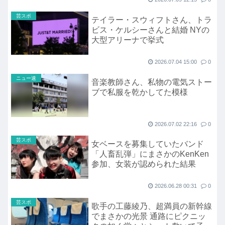
芸スポ
テイラー・スウィフトさん、トラ
ビス・ケルシーさんと結婚 NYの
大型アリーナで挙式
2026.07.04 15:00
0
ニュー速
音楽教師さん、私物の電気ストー
ブで私服を乾かしてた模様
2026.07.02 22:16
0
芸スポ
女ベースを募集していたバンド
「人畜乱弾」にまさかのKenKen
参加、女装が認められた結果
2026.06.28 00:31
0
芸スポ
歌手の工藤綾乃、超満員の新幹線
でまさかの光景 通路にピクニッ