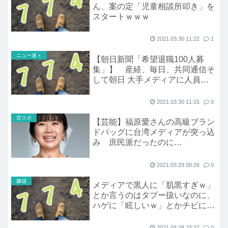
ん、案の定「児童相談所叩き」を
スタートｗｗｗ
2021.03.30 11:22
1
ニュー速＋
【朝日新聞「希望退職100人募
集」】 産経、毎日、共同通信そ
して朝日 大手メディアに人員整
理の波
2021.03.30 11:15
0
芸スポ
【芸能】福原愛さんの高級ブラン
ドバッグに台湾メディアが突っ込
み 庶民派だったのに…
2021.03.29 00:26
0
嫌儲
メディアで黒人に「肌黒すぎｗ」
とか言うのはタブー扱いなのに、
ハゲに「眩しいｗ」とかチビに
「弱そうｗ」とか言うのはなんで
いいんだ？
2021.03.28 23:37
0