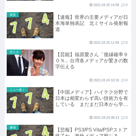
2021.03.25 14:38
0
東亜
【速報】世界の主要メディアが日
本海単独表記 北ミサイル発射報
道
2021.03.25 11:59
0
芸スポ
【芸能】福原愛さん「復縁確率９
０％」台湾各メディアが驚きの数
字伝える
2021.03.24 10:19
0
ニュー速＋
【中国メディア】ハイテク分野で
日本は相変わらず高い技術力を有
している まだまだ日本から学ぶ
価値がある
2021.03.24 08:13
0
嫌儲
【悲報】PS3/PS Vita/PSPストア
終了か 海外メディア報じる