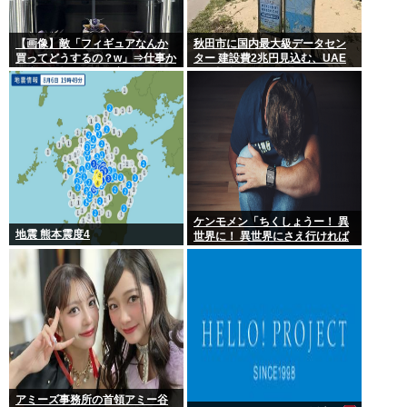
【画像】敵「フィギュアなんか
秋田市に国内最大級データセン
買ってどうするの？w」⇒仕事か
ター 建設費2兆円見込む、UAE
ら疲れて帰ってきて家にこんな
など投資
棚があったら疲れが吹き飛ぶだ
ろ？
ケンモメン「ちくしょうー！ 異
地震 熊本震度4
世界に！ 異世界にさえ行ければ
ー！(;△;)」 どうなるの？
アミーズ事務所の首領アミー谷