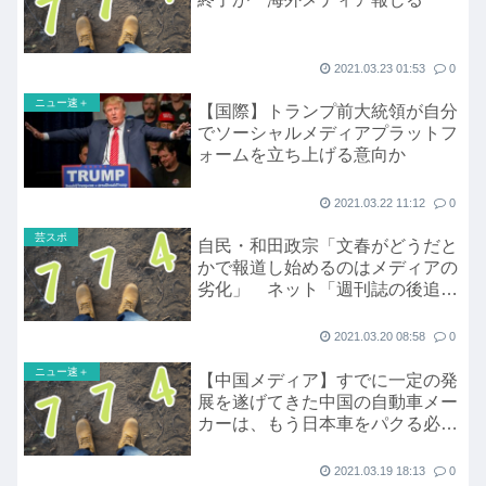
2021.03.23 01:53
0
ニュー速＋
【国際】トランプ前大統領が自分
でソーシャルメディアプラットフ
ォームを立ち上げる意向か
2021.03.22 11:12
0
芸スポ
自民・和田政宗「文春がどうだと
かで報道し始めるのはメディアの
劣化」 ネット「週刊誌の後追い
だけでやってる立憲民主党
2021.03.20 08:58
0
ニュー速＋
【中国メディア】すでに一定の発
展を遂げてきた中国の自動車メー
カーは、もう日本車をパクる必要
などない
2021.03.19 18:13
0