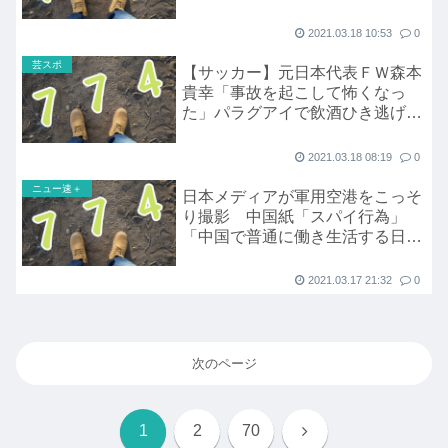
2021.03.18 10:53
0
芸スポ
【サッカー】元日本代表ＦＷ森本
貴幸「事故を起こして怖くなっ
た」パラグアイで飲酒ひき逃げ疑
い…現地メディア報じる
2021.03.18 08:19
0
ニュー速＋
日本メディアが軍用空港をこっそ
り撮影 中国紙「スパイ行為」
「中国で普通に働き生活する日本
人にまで影響を及ぼす
2021.03.17 21:32
0
次のページ
次
1
2
70