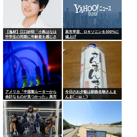
【逸材】江口紗耶「小島はなは
高市早苗、ロキソニンを300%に
中学生の同期に年齢差を感じさ
値上げ
せないように気を遣っている
が、同期2人は気づ
アメリカ「中国製ルーターから
今日のお夕飯は釧路名物さんま
余計なものが見つかった」高市
んま(´・ω・`)
どうするのこれ