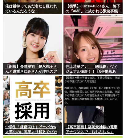
俺は哲学ってあだ名だし嫌われ
【衝撃】Juice=Juiceさん、格下
ているんだろうな…
の『≠ME』に抜かれる緊急事態
ｗｗｗｗｗｗｗｗｗｗｗｗ
【朗報】長野桃羽「嗣永桃子さ
井上清華アナ 「朗読劇」ヴィ
んと道重さゆみさんが理想のア
ジュアル撮影！！【GIF動画あ
イドル像」
り】
中学生「嫌儲民はすげーバカw
【高市動画】福岡天神駅の電車
大卒なのに高卒より貧乏でバカ
アナウンスで「おちんちん」
が多いw」エックスで一万いいね
「ちんぽ」などと連呼する不審