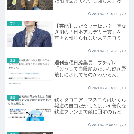
だ招待受けてないし知らん」冷た
い態度で突き放される
2021.03.27 15:14
0
芸スポ
【芸能】まだタブー扱い？ 草な
ぎ剛の「日本アカデミー賞」を
堂々と報じられない大マスコミ
2021.03.27 13:23
0
嫌儲
週刊金曜日編集員、ブチギレ
「どうして白饅頭みたいな奴が野
放しにされてるのかわからん。彼
に場を与えるメディアも意味わか
らん。」
2021.03.26 18:13
0
嫌儲
鉄オタココア「マスコミはいくら
報道の自由だからとはいえ善良な
鉄道ファンまで敵に回すのもどう
かと思うよ」
2021.03.26 00:54
0