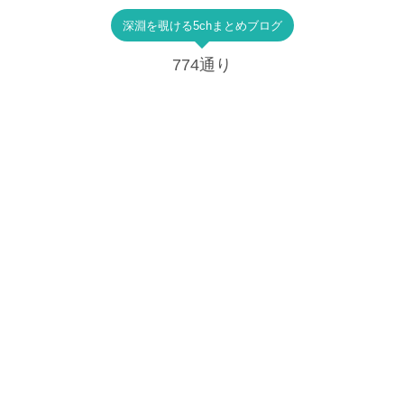
深淵を覗ける5chまとめブログ
774通り