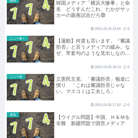
嫌儲
韓国メディア「横浜大惨事」と命
名 どうすんだこれ、たかがサッ
カーの親善試合だろ😨
2021.03.25 22:54
0
ニュー速＋
【蓮舫】何度も言います。『審議
拒否』と言うメディアの緩み。な
ぜ、常套句のような見出しなので
しょう？
2021.03.25 18:13
0
ニュー速
立憲民主党、「審議拒否」報道に
憤り 「これは審議拒否じゃな
い。マスコミは工夫しろ」
2021.03.25 17:52
0
東亜
【ウイグル問題】中国、Ｈ＆Ｍを
非難 新疆問題で国営メディア