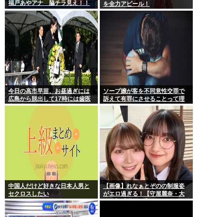
福戸あやアナ 脇チラ見え！！
を全力アピール！
今日の高市早苗、お昼過ぎには
ソープ嬢が客を不同意性交罪で
広島から脱出して17時には歯医
訴えて有罪にさせることって理
者に寄ってそのまま帰宅
論上可能？
中国人だけど好きな日本人男と
【画像】れなぁとぞのの制服姿
セクロスしたい
がエロ過ぎる！【守屋麗奈・大
園玲】【櫻坂46】