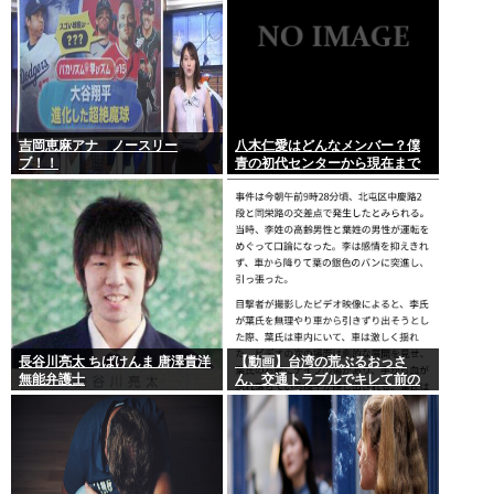
吉岡恵麻アナ ノースリー
八木仁愛はどんなメンバー？僕
ブ！！
青の初代センターから現在まで
の活動を紹介
長谷川亮太 ちばけんま 唐澤貴洋
【動画】台湾の荒ぶるおっさ
無能弁護士
ん、交通トラブルでキレて前の
車の運転手をナイフで斬りつけ
るも壮絶な返り討ちにあう