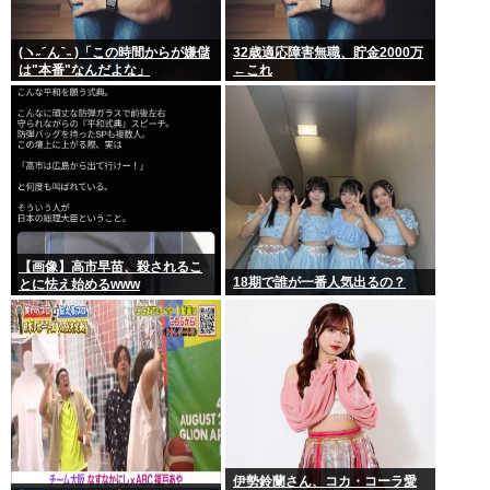
(ヽ˶ ᷇ ん ᷆ ˵ )「この時間からが嫌儲
32歳適応障害無職、貯金2000万
は"本番"なんだよな」
←これ
【画像】高市早苗、殺されるこ
18期で誰が一番人気出るの？
とに怯え始めるwww
伊勢鈴蘭さん、コカ・コーラ愛