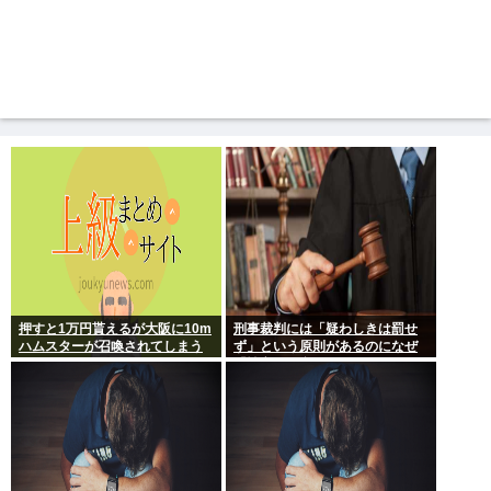
押すと1万円貰えるが大阪に10m
刑事裁判には「疑わしきは罰せ
ハムスターが召喚されてしまう
ず」という原則があるのになぜ
ボタン
「性交の同意がなかった」とい
う確かめようが無いもので有罪
になるの？