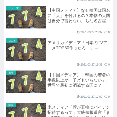
ニュー速
【中国メディア】なぜ韓国は国名
に「大」を付けるの？本物の大国
は自分で言わない。ちな名古屋
2021.03.27 23:32
0
なんJ
アメリカメディア「日本のTVア
ニメTOP30作ったろ！」→
2021.03.27 19:38
0
東亜
【中国メディア】 韓国の若者の
半数以上が「子どもいらない」、
世界で最初に消滅する国に？
2021.03.27 17:00
0
嫌儲
米メディア「菅が五輪にバイデン
招待するって」大統領報道官「ま