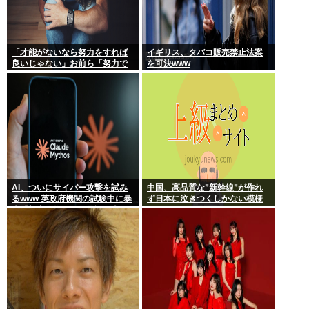
「才能がないなら努力をすれば
イギリス、タバコ販売禁止法案
良いじゃない」お前ら「努力で
を可決www
きるのも才能だよ」←は？
AI、ついにサイバー攻撃を試み
中国、高品質な”新幹線”が作れ
るwww 英政府機関の試験中に暴
ず日本に泣きつくしかない模様
走「架空人物になり承認要求」
www