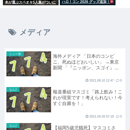
ハロ！コン 2026 グッズ追加！
本が選ぶスペオキ5人集がついに
決定してしまう
メディア
ニュー速
海外メディア 「日本のコンビ
ニ、死ぬほどおいしい」 →東京
新聞 「『ニッポン、スゴイ』や
めろ」
2021.08.10 12:47
0
なんJ
報道番組マスゴミ「路上飲み！こ
れが現実です！考えられない！今
すぐ自粛を！」
2021.04.26 07:18
0
なんJ
【福岡5歳児餓死】マスコミさ