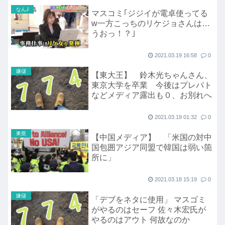
なんJ
マスコミ｢ジジイが電卓使ってる
w一方こっちのリケジョさんは…
うおっ！？｣
2021.03.19 16:58
0
嫌儲
【東大王】 鈴木光ちゃんさん、
東京大学を卒業 今後はプレバト
などメディア露出も０、お別れへ
2021.03.19 01:32
0
東亜
【中国メディア】 「米国の対中
国包囲アジア同盟で韓国は弱い箇
所に」
2021.03.18 15:19
0
嫌儲
「デブをネタに使用」 マスゴミ
がやるのはセーフ 佐々木宏氏が
やるのはアウト 何故なのか