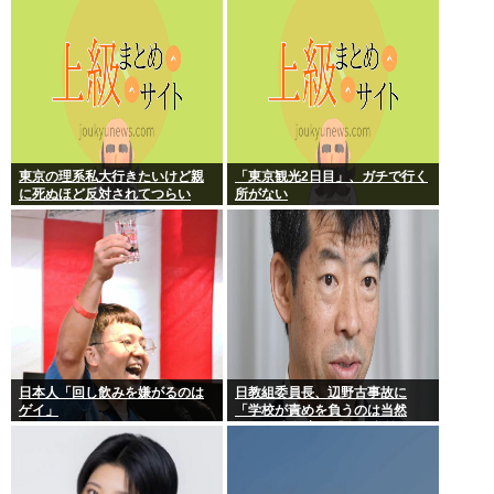
な音声が大音量で流れる 犯人は
不明
東京の理系私大行きたいけど親
「東京観光2日目」、ガチで行く
に死ぬほど反対されてつらい
所がない
日本人「回し飲みを嫌がるのは
日教組委員長、辺野古事故に
ゲイ」
「学校が責めを負うのは当然
だ」 平和教育は「存在意義」