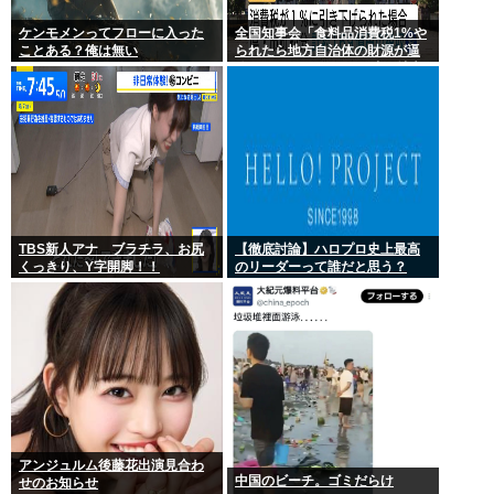
ケンモメンってフローに入った
全国知事会「食料品消費税1%や
ことある？俺は無い
られたら地方自治体の財源が逼
迫してしまう 」…この流れ地方
税増税するしかないよ、もう
TBS新人アナ ブラチラ、お尻
【徹底討論】ハロプロ史上最高
くっきり、Y字開脚！！
のリーダーって誰だと思う？
アンジュルム後藤花出演見合わ
中国のビーチ。ゴミだらけ
せのお知らせ