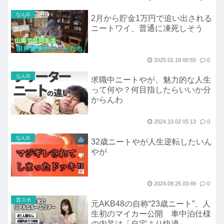
なんG
2月から貯金1万円で追い出される
ニートワイ、普通に凍死しそう
2025.01.18 00:55
0
なんG
求職中ニートやが、魅力的な人生
って何や？何目指したらいいか分
からんわ
2024.10.02 05:13
0
なんG
32歳ニートやが人生逆転したいん
やが
2024.08.25 03:49
0
芸スポ
元AKB48の自称“23歳ニート”、人
生初のマイカー公開 車中泊仕様
の内装は「自宅より快適」