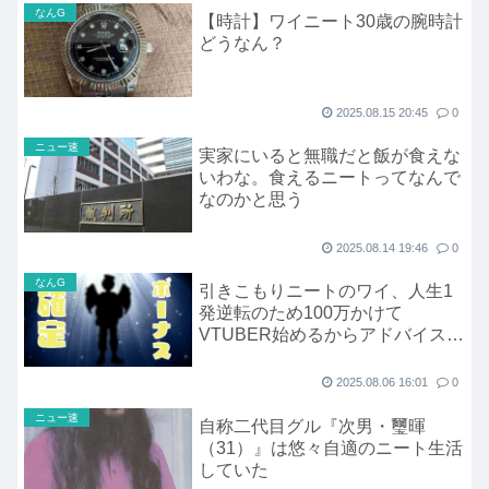
なんG
【時計】ワイニート30歳の腕時計
どうなん？
2025.08.15 20:45
0
ニュー速
実家にいると無職だと飯が食えな
いわな。食えるニートってなんで
なのかと思う
2025.08.14 19:46
0
なんG
引きこもりニートのワイ、人生1
発逆転のため100万かけて
VTUBER始めるからアドバイスく
れ
2025.08.06 16:01
0
ニュー速
自称二代目グル『次男・璽暉
（31）』は悠々自適のニート生活
していた