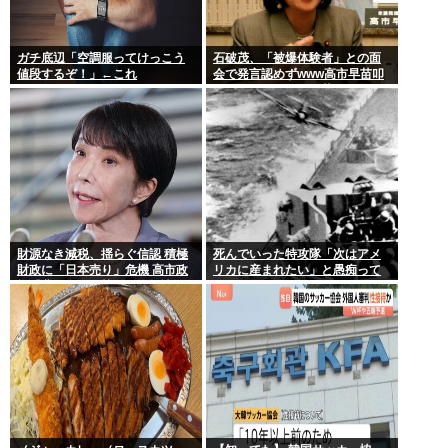
ガチ底辺「空調服ってけっこう
石破茂、「被爆体験者」との面
値段するぞ！」←これ
会で発言認めずwww高市早苗叩
いてたケンモメンは革肉なもん
だねえ～w
財源なき減税、揺らぐ信認 積極
死んでいった特攻隊「次はアメ
財政に「日本売り」危機 高市政
リカに産まれたい」と愚痴って
権「悲願」に固執〔深層探訪〕
いた