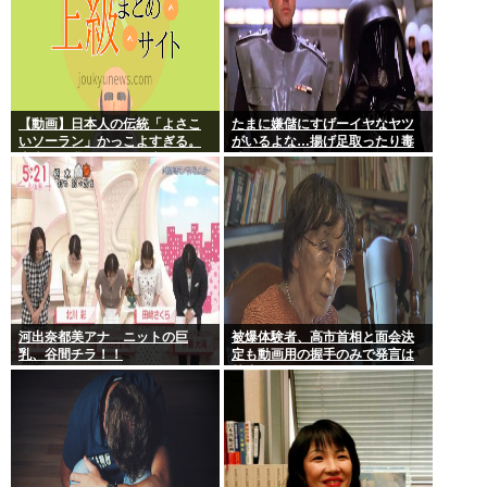
【動画】日本人の伝統「よさこ
たまに嫌儲にすげーイヤなヤツ
いソーラン」かっこよすぎる。
がいるよな…揚げ足取ったり毒
古来から我々のDNAに刻まれた
吐いたり…
踊り
河出奈都美アナ ニットの巨
被爆体験者、高市首相と面会決
乳、谷間チラ！！
定も動画用の握手のみで発言は
禁止www