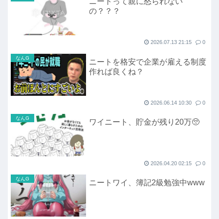
ニートって親に怒られない
の？？？
2026.07.13 21:15
0
なんG
ニートを格安で企業が雇える制度
作れば良くね？
2026.06.14 10:30
0
なんG
ワイニート、貯金が残り20万🥺
2026.04.20 02:15
0
なんG
ニートワイ、簿記2級勉強中www