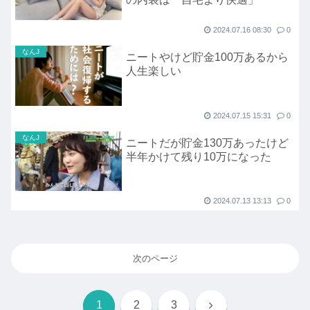
2024.07.16 08:30
0
なんJ
ニートやけど貯金100万あるから
人生楽しい
2024.07.15 15:31
0
なんJ
ニートだが貯金130万あったけど
半年かけて残り10万になった
2024.07.13 13:13
0
次のページ
次
1
2
3