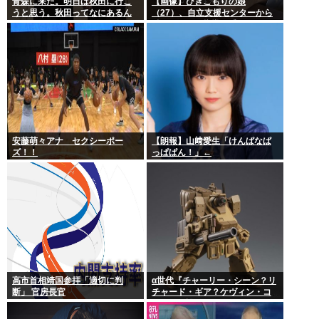
青森に来た。明日は秋田に行こ
【画像】ひきこもりの娘
うと思う。秋田ってなにあるん
（27）、自立支援センターから
だ？
酷いスパルタ指導を受けてしま
う
安藤萌々アナ セクシーポー
【朗報】山﨑愛生「けんぱなぱ
ズ！！
っぱぱん！」←
高市首相靖国参拝「適切に判
α世代『チャーリー・シーン？リ
断」 官房長官
チャード・ギア？ケヴィン・コ
スナー？誰ですかそれ？？』何
故なのか