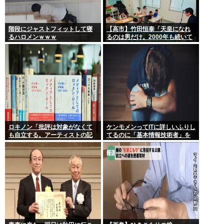
階段にジャストフィットして寝
【高市】竹田恒泰「天皇になれ
るハロメンｗｗｗ
るのは男だけ。2000年も続いて
きた伝統。歌舞伎も女は駄目だ
よね？」
ロキノン「批評は対象がなくて
ケンモメンってITに詳しいふりし
も自立する。アーティストの記
てるのに「基本情報技術者」を
事に自分語りしか書かなくても
難しいって言ってて笑ったわ
OK」 これさぁ…