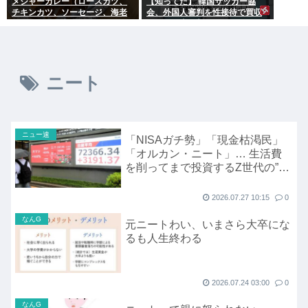
メジャーカレー（ロースカツ、
【知ってた】 韓国サッカー協
チキンカツ、ソーセージ、海老
会、外国人審判を性接待で買収
フライ、ゆで卵）ケンモメンな
していた事が判明
ら余裕でペロリだろ？
ニート
ニュー速
「NISAガチ勢」「現金枯渇民」
「オルカン・ニート」… 生活費
を削ってまで投資するZ世代の”誤
算”
2026.07.27 10:15
0
なんG
元ニートわい、いまさら大卒にな
るも人生終わる
2026.07.24 03:00
0
なんG