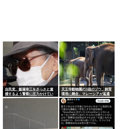
自民党、飯塚幸三をさっさと逮
天王寺動物園の3頭のゾウ、飼育
捕するよう警察に圧力かけてい
環境に懸念、マレーシアが返還
たwww
要求署名17万人。酷すぎる日本
の動物園