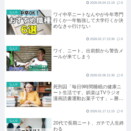
2026.04.04 21:19
0
なんG
ワイ中卒ニートなんやが今年専門
行くか一年勉強して大学行くか決
めなきゃ行けない
2026.02.17 23:30
0
なんJ
ワイ、ニート。出前館から警告メ
ールが来てしまう
2026.02.06 21:30
0
なんG
死刑囚「毎日9時間睡眠の健康ニ
ート生活です。娯楽はTVラジオ
漫画読書運動お菓子です」←勝ち
組で草www
2026.01.17 11:15
0
なんG
20代で長期ニート、ガチで人生終
わる