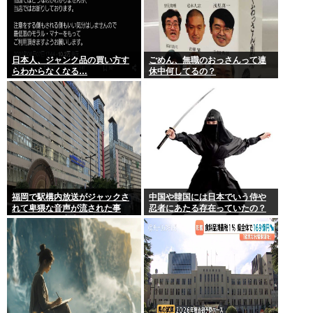
日本人、ジャンク品の買い方す
ごめん、無職のおっさんって連
らわからなくなる…
休中何してるの？
福岡で駅構内放送がジャックさ
中国や韓国には日本でいう侍や
れて卑猥な音声が流された事
忍者にあたる存在っていたの？
件、やはり元音声は動ありの動
画だった