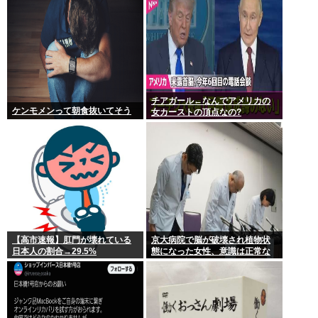
チアガール←なんでアメリカの
ケンモメンって朝食抜いてそう
女カーストの頂点なの?
【高市速報】肛門が壊れている
京大病院で脳が破壊され植物状
日本人の割合→29.5%
態になった女性、意識は正常な
ことが確認されおわる