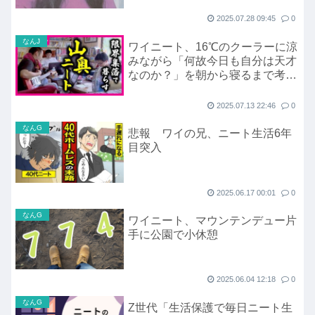
2025.07.28 09:45
0
なんJ
ワイニート、16℃のクーラーに涼
みながら「何故今日も自分は天才
なのか？」を朝から寝るまで考え
る
2025.07.13 22:46
0
なんG
悲報 ワイの兄、ニート生活6年
目突入
2025.06.17 00:01
0
なんG
ワイニート、マウンテンデュー片
手に公園で小休憩
2025.06.04 12:18
0
なんG
Z世代「生活保護で毎日ニート生