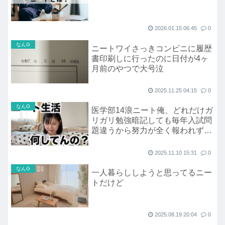
2026.01.15 06:45
0
なんG
ニートワイさっきコンビニに履歴
書印刷しに行ったのに日付が4ヶ
月前のやつで大号泣
2025.11.25 04:15
0
なんG
医学部14浪ニート俺、どれだけガ
リガリ勉強暗記しても毎年入試問
題違うから努力が全く報われず咽
び泣く
2025.11.10 15:31
0
なんG
一人暮らししようと思ってるニー
トだけど
2025.08.19 20:04
0