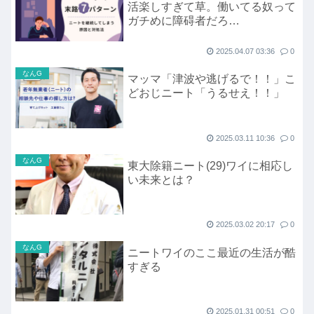
活楽しすぎて草。働いてる奴って
ガチめに障碍者だろ
wwwwwwwww」
2025.04.07 03:36
0
なんG
マッマ「津波や逃げるで！！」こ
どおじニート「うるせえ！！」
2025.03.11 10:36
0
なんG
東大除籍ニート(29)ワイに相応し
い未来とは？
2025.03.02 20:17
0
なんG
ニートワイのここ最近の生活が酷
すぎる
2025.01.31 00:51
0