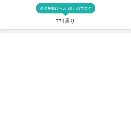
深淵を覗ける5chまとめブログ
774通り