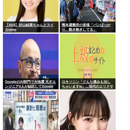
【ﾒﾛﾒﾛ】杉山結菜ちゃんとスイ
熊本避難所の皆様「パンばっか
カwww
り。飽き飽きしてる」
GoogleのAI部門で大地震 天才エ
ロキソニン「どんな痛みも治し
ンジニア4人が結託してGoogle
ちゃいますw」←現代のエリクサ
を離脱 遅れを取るAI競争さらに
ーやろ…
苦しく 株価に影響大