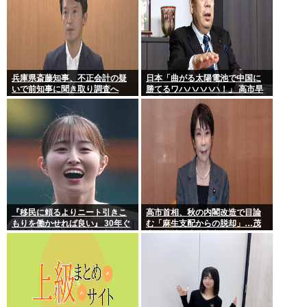
兵庫県斎藤知事、不正会計の疑
日本「曲がる太陽電池で中国に
いで前知事に聞き取り調査へ
勝てるワハハハハハ！」 高市早
苗「勝てる！ ガハハハハハ
ハ！」
『移民に頼るよりニート引きこ
高市首相、秋の内閣改造で目論
もりを働かせれば良い』 30年ぐ
む「麻生支配からの脱却」…茂
らい言ってるけど絶対に実現し
木敏充氏も小林鷹之氏もクビ
ない理由www