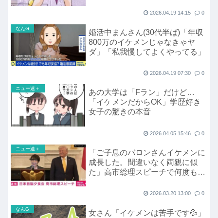
2026.04.19 14:15
0
なんG
婚活中まんさん(30代半ば)「年収
800万のイケメンじゃなきゃヤ
ダ」「私我慢してよくやってる」
2026.04.19 07:30
0
ニュー速＋
あの大学は「Fラン」だけど…
「イケメンだからOK」学歴好き
女子の驚きの本音
2026.04.05 15:46
0
ニュー速＋
「ご子息のバロンさんイケメンに
成長した。間違いなく両親に似
た」高市総理スピーチで何度も爆
笑 トランプ大統領との夕食会
2026.03.20 13:00
0
なんG
女さん「イケメンは苦手です💦」