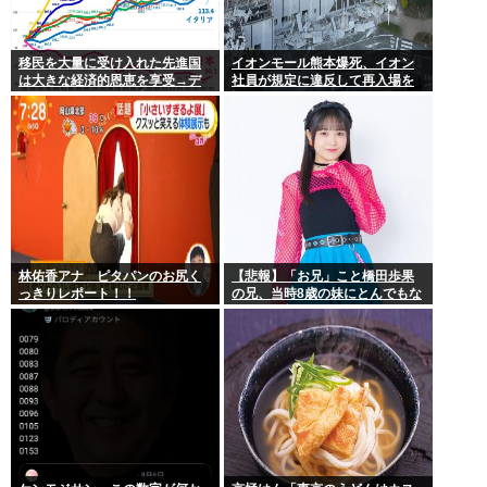
移民を大量に受け入れた先進国
イオンモール熊本爆死、イオン
は大きな経済的恩恵を享受→デ
社員が規定に違反して再入場を
ータでもはっきり日本一人負け
許可していた
示される
林佑香アナ ピタパンのお尻く
【悲報】「お兄」こと橋田歩果
っきりレポート！！
の兄、当時8歳の妹にとんでもな
いことを頼む