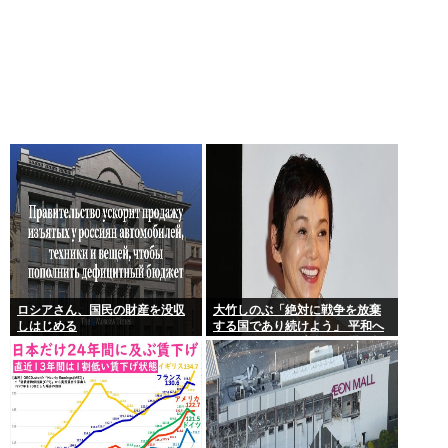
ロシアさん、国民の財産を没収
大竹しのぶ「絶対に戦争を放棄
しはじめる
する国であり続けよう」 平和へ
の思いをつづる 広島に原爆が投
下されてから81年