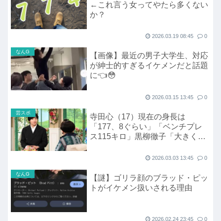
←これ言う女ってやたら多くない
か？
2026.03.19 08:45
0
なんG
【画像】最近の男子大学生、対応
が紳士的すぎるイケメンだと話題
に👈😳
2026.03.15 13:45
0
芸スポ
寺田心（17）現在の身長は
「177、8ぐらい」「ベンチプレ
ス115キロ」黒柳徹子「大きくな
ったわね」天才子役がイケメンマ
ッチョに
2026.03.03 13:45
0
なんG
【謎】ゴリラ顔のブラッド・ピッ
トがイケメン扱いされる理由
2026.02.24 23:45
0