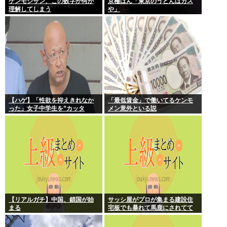
ケンモジサン、この数字が何か
京極はん「東京のうどんはカス
理解してしまう
や」
【ハゲ】「性欲を抑えきれなか
「最低賃金」で働いてるケンモ
った」女子中学生を”カッタ
メン意外といる説
ー”で脅し性的暴行か 56歳の男
逮捕 千葉
【リアルガチ】中国、鎖国が始
サッシ屋がプロが集まる建設住
まる
宅板でも暴れて馬鹿にされてて
ワロタw