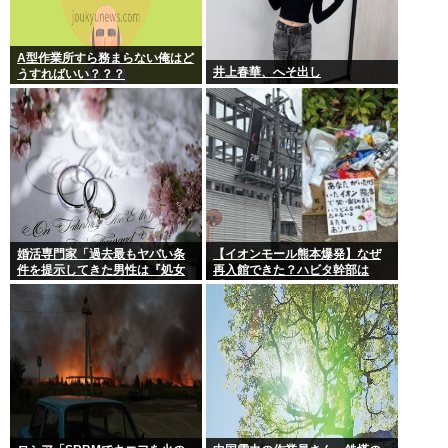
A型作業所すら務まらない俺はど
井上春華、へそ出し
うすればいい？？？
婚活専門家「過去最もヤバい条
【イオンモール熊本爆発】なぜ
件を提示してきた男性は『処女
再入館できた？ハビタ幹部は
信仰』」ケンモメン…
「モール職員は引き止めなかっ
た」イオン「運用を徹底できな
かった可能性」