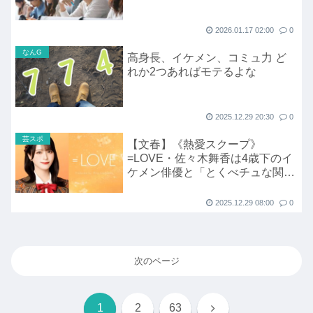
2026.01.17 02:00
0
なんG
高身長、イケメン、コミュ力 ど
れか2つあればモテるよな
2025.12.29 20:30
0
芸スポ
【文春】《熱愛スクープ》
=LOVE・佐々木舞香は4歳下のイ
ケメン俳優と「とくべチュな関
係」だった！《マンションで彼の
帰りを待って…》
2025.12.29 08:00
0
次のページ
次
1
2
63