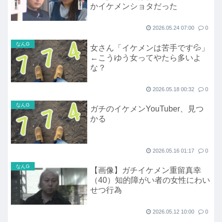
かイケメンショタだった
2026.05.24 07:00
0
なんG
女さん「イケメンは苦手です💦」
←こうゆう女ってやたら多いよ
な？
2026.05.18 00:32
0
なんG
ガチのイケメンYouTuber、見つ
かる
2026.05.16 01:17
0
なんG
【画像】ガチイケメン重留真幸
（40）知的障がい者の女性にわい
せつ行為
2026.05.12 10:00
0