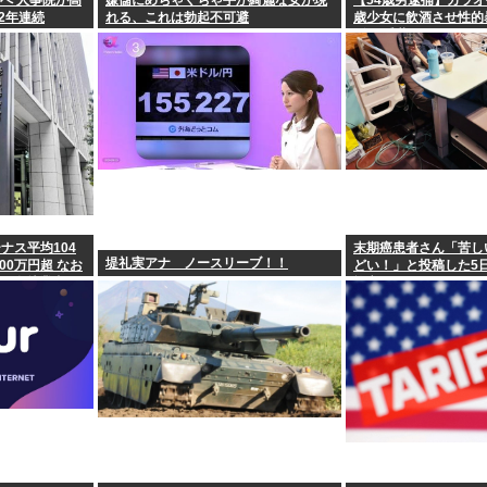
増へ 人事院が高
嫌儲にめちゃくちゃ手が綺麗な女が現
【54歳男逮捕】カラオ
2年連続
れる、これは勃起不可避
歳少女に飲酒させ性的
影か 千葉
ナス平均104
末期癌患者さん「苦し
堤礼実アナ ノースリーブ！！
00万円超 なお
どい！」と投稿した5
人、全就業者の
旅立つ