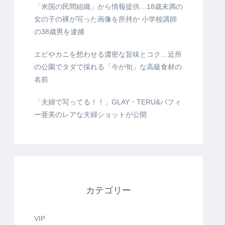
「米国の民間組織」から情報提供…18歳未満の
女の子の裸が写った画像を所持か 小学校講師
の38歳男を逮捕
エビやカニを想わせる濃密な旨味とコク…近所
の公園でタダで採れる「今が旬」な高級食材の
名前
「夫婦で写ってる！！」GLAY・TERU&パフィ
ー亜美のレアな夫婦ショットが公開
カテゴリー
VIP