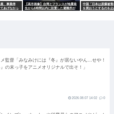
弁屋、事業停
【高市画像】台湾とフランスが地震発
中国「日本は原爆被害
ってあげなかっ
生から6時間以内に設置した避難所が
を買おうとするのを止
これwww
ニメ監督「みなみけには『冬』が居ないやん…せや！
冬』の末っ子をアニメオリジナルで出そ！」
2026.08.07 14:02
0