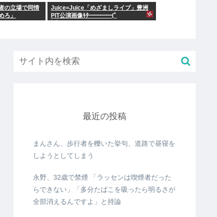
者の立場で同情
Juice=Juice「めざましライブ」豊洲
めろ」
PIT公演画像ｷﾀ━━━━(ﾟ
∀ﾟ)━━━━!!
最近の投稿
まんさん、歩行者を轢いた挙句、道路で昼寝を
しようとしてしまう
永野、32歳で禁煙 「ラッセンは喫煙者だった
らできない」「多分たばこを吸ったら明るさが
全部消えるんですよ」と持論