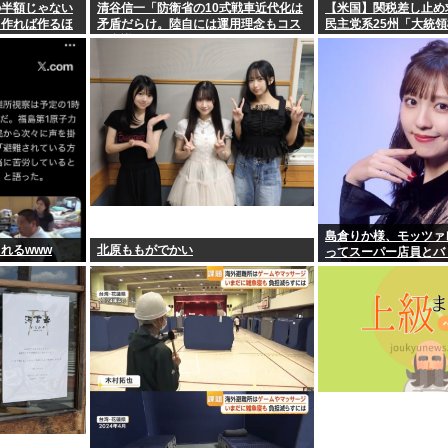
の半額じゃない
清谷信一「防衛省の10式戦車近代化は
【米国】関税差し止め
！作れば作るほ
矛盾だらけ。陸自には運用理念もコス
民主党系25州「大統
ト意識もない」
島倉りか様、モッツァ
れるwww
北原ももがでかい
ってスーパー店員とバ