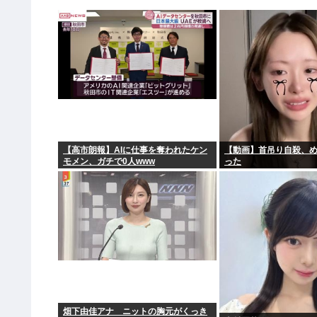
【高市朗報】AIに仕事を奪われたケン
【動画】首吊り自殺、
モメン、ガチで0人www
った
畑下由佳アナ ニットの胸元がくっき