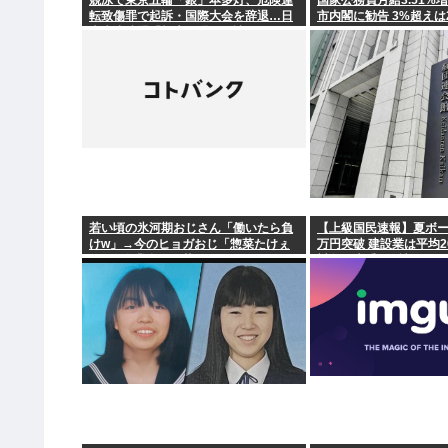
競泳で東京五輪「銀」本多灯、危険運
国家公務員月給3.51%
転致傷罪で起訴・国際大会を辞退…日
市内閣に勧告 3%超えは
本水泳連盟「報告が遅れお詫び」
若い頃の氷河期おじさん「働いたら負
【上級国民速報】夏ボー
けw」→今のヒョガおじ「惣菜たけぇ
万円突破 建設業は平均2
よ..」 自業自得で草
対象は大手163社93万
1%強