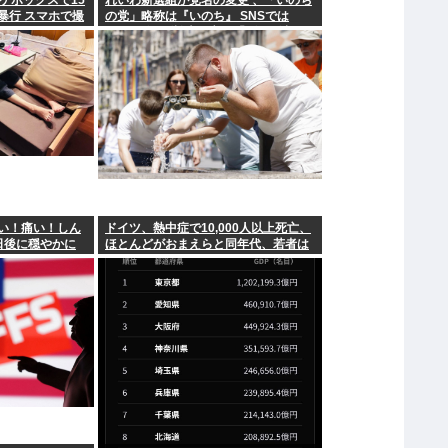
ケボックスで15
れいわ新選組が党名の変更 、「いのち
暴行 スマホで撮
の党」略称は『いのち』 SNSでは
TIM・ゴルゴ松本に言及「ゴルゴ出馬
確定」「党首は決まり」
い！痛い！しん
ドイツ、熱中症で10,000人以上死亡、
日後に穏やかに
ほとんどがおまえらと同年代、若者は
元気