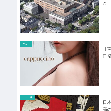
と
なんG
【声
口
ニュー速
日
高