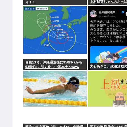
上村麗菜ちゃんのおっ
り！！
台風13号、沖縄通過後に950hPaから
大石あきこ、政治活動
935hPaに強力化し中国本土へwww