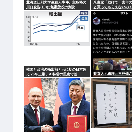
北海道江別大学生殺人事件、主犯格の
米農家「助けて！去年
川口被告(19)に無期懲役の判決
と買ってもらえないの
ど赤字で死にそう！」
韓国と台湾の輸出額ともに初の日本超
菅直人元総理、再評価さ
え 26年上期、AI特需の恩恵で差