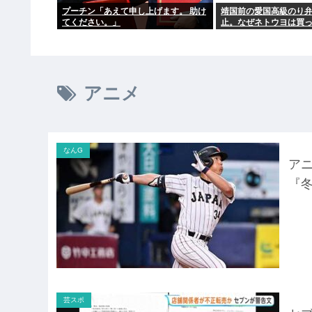
プーチン「あえて申し上げます。 助け
靖国前の愛国高級のり
てください。」
止。なぜネトウヨは買
たの？
アニメ
なんG
ア
『
芸スポ