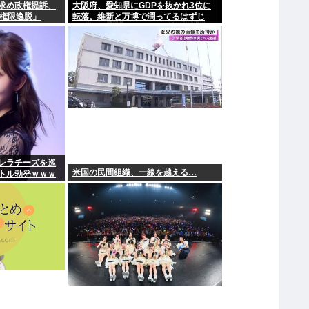
求め政権提訴、
大阪府、愛知県にGDPを抜かれ3位に
領権限逸脱」
転落。維新と万博で潤ってるはずじ
ゃ…
レラチーズを巡
米国の民間組織、一線を越える…
トル勃発ｗｗｗ