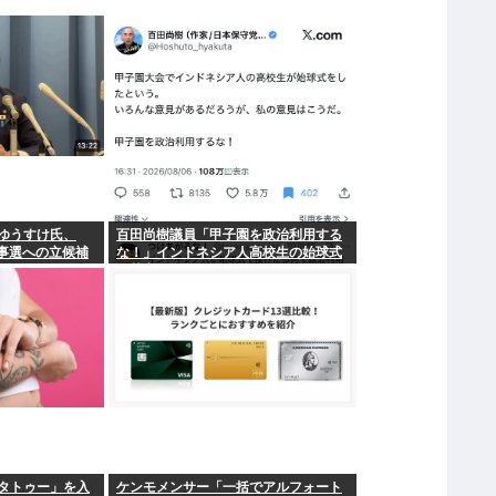
ゆうすけ氏、
百田尚樹議員「甲子園を政治利用する
知事選への立候補
な！」インドネシア人高校生の始球式
に苦言www
タトゥー」を入
ケンモメンサー「一括でアルフォート