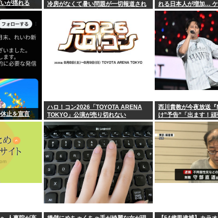
ぱいが揺れる
冷房がなくて暑い問題が一切報道され
れる日本人が増加… 
なくなる。問題解決したの？
を聞きたい。
ハロ！コン2026「TOYOTA ARENA
西川貴教が今夜放送『
の休止を宣言
TOKYO」公演が売り切れない
け”予告”「出ます！
「恐らくアレも着ます