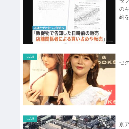
セ
の
約
なんG
セク
なんG
京ア