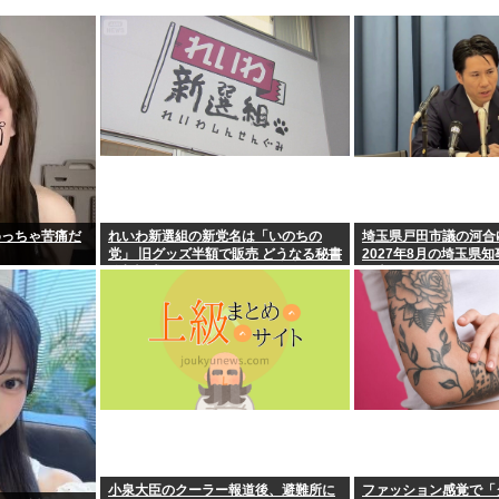
めっちゃ苦痛だ
れいわ新選組の新党名は「いのちの
埼玉県戸田市議の河合
党」 旧グッズ半額で販売 どうなる秘書
2027年8月の埼玉県
給与疑惑
を表明
小泉大臣のクーラー報道後、避難所に
ファッション感覚で「