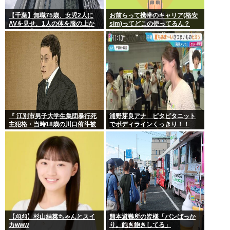
【千葉】無職75歳、女児2人に
お前らって携帯のキャリア(格安
AVを見せ、1人の体を服の上か
sim)ってどこの使ってるん？
ら触る「服の上からぺろっと触
ったと思う」
『 江別市男子大学生集団暴行死
浦野芽良アナ ピタピタニット
主犯格・当時18歳の川口侑斗被
でボディラインくっきり！！
告に無期懲役の判決』 昨日この
スレ立ってた？
【ﾒﾛﾒﾛ】杉山結菜ちゃんとスイ
熊本避難所の皆様「パンばっか
カwww
り。飽き飽きしてる」