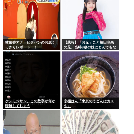
林佑香アナ ピタパンのお尻く
【悲報】「お兄」こと橋田歩果
っきりレポート！！
の兄、当時8歳の妹にとんでもな
いことを頼む
ケンモジサン、この数字が何か
京極はん「東京のうどんはカス
理解してしまう
や」