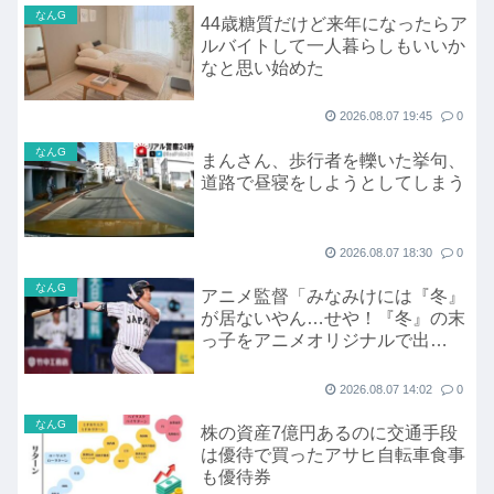
なんG
44歳糖質だけど来年になったらア
ルバイトして一人暮らしもいいか
なと思い始めた
2026.08.07 19:45
0
なんG
まんさん、歩行者を轢いた挙句、
道路で昼寝をしようとしてしまう
2026.08.07 18:30
0
なんG
アニメ監督「みなみけには『冬』
が居ないやん…せや！『冬』の末
っ子をアニメオリジナルで出
そ！」
2026.08.07 14:02
0
なんG
株の資産7億円あるのに交通手段
は優待で買ったアサヒ自転車食事
も優待券