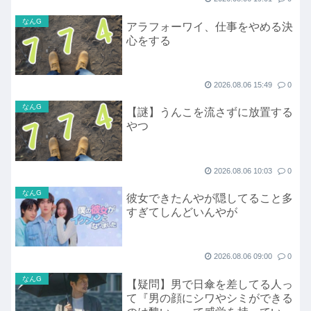
なんG
アラフォーワイ、仕事をやめる決
心をする
2026.08.06 15:49
0
なんG
【謎】うんこを流さずに放置する
やつ
2026.08.06 10:03
0
なんG
彼女できたんやが隠してること多
すぎてしんどいんやが
2026.08.06 09:00
0
なんG
【疑問】男で日傘を差してる人っ
て『男の顔にシワやシミができる