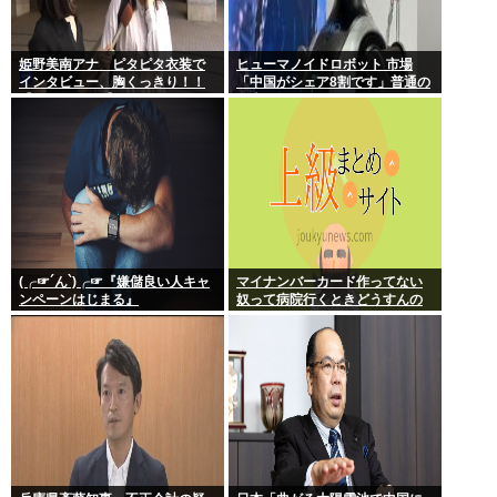
姫野美南アナ ピタピタ衣装で
ヒューマノイドロボット 市場
インタビュー、胸くっきり！！
「中国がシェア8割です」普通の
【GIF動画あり】
日本人怒りのフェイクニュース
認定へ…
(╭☞´ん`)╭☞『嫌儲良い人キャ
マイナンバーカード作ってない
ンペーンはじまる』
奴って病院行くときどうすんの