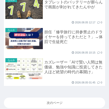
なんG
タブレットのバッテリーが膨らん
で画面が剥がれてきたんやが
2026.08.05 12:17
0
なんG
担任「修学旅行に持参禁止のドラ
イヤーを持ってきただと？」→体
罰で生徒死亡
2026.08.05 10:15
0
なんG
カズレーザー「AIで賢い人間は無
価値、勉強や知識に投資してきた
人ほど絶望の時代の幕開け」
2026.08.05 01:45
0
次のページ