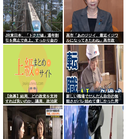
JR東日本、「トクだ値」通年割
高市「あのジジイ、最近イジワ
引を廃止で炎上。すっかり金の
ルになってきたわね」高市政
亡者と成り下がったな
権、ついに麻生切り！嫌儲はど
っちにつくの
【急募】結局、どの政党を支持
新しい職場でだんだん自分の無
すれば良いのか、議員、政治家
能さがバレ始めて優しかった周
は全員悪か
りの人たちが徐々に冷たくなっ
ていく時ってゾクゾクするよな