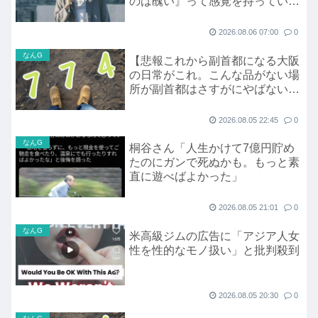
のは醜い』って感覚を持っている
の？
2026.08.06 07:00
0
なんG
【悲報これから副首都になる大阪
の日常がこれ。こんな品がない場
所が副首都はさすがにやばない
か？
2026.08.05 22:45
0
なんG
桐谷さん「人生かけて7億円貯め
たのにガンで死ぬかも。もっと素
直に遊べばよかった」
2026.08.05 21:01
0
なんG
米高級ジムの広告に「アジア人女
性を性的なモノ扱い」と批判殺到
2026.08.05 20:30
0