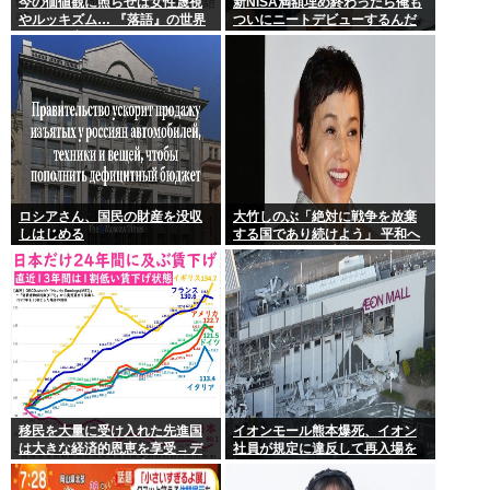
今の価値観に照らせば女性蔑視
新NISA満額埋め終わったら俺も
やルッキズム… 『落語』の世界
ついにニートデビューするんだ
もセリフ変更や改作、現代にふ
がアドバイスある?
さわしい表現模索の動き
ロシアさん、国民の財産を没収
大竹しのぶ「絶対に戦争を放棄
しはじめる
する国であり続けよう」 平和へ
の思いをつづる 広島に原爆が投
下されてから81年
移民を大量に受け入れた先進国
イオンモール熊本爆死、イオン
は大きな経済的恩恵を享受→デ
社員が規定に違反して再入場を
ータでもはっきり日本一人負け
許可していた
示される