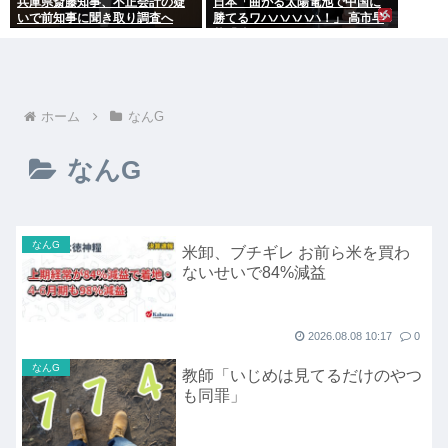
兵庫県斎藤知事、不正会計の疑
日本「曲がる太陽電池で中国に
いで前知事に聞き取り調査へ
勝てるワハハハハハ！」 高市早
苗「勝てる！ ガハハハハハ
ハ！」
ホーム
なんG
なんG
なんG
米卸、ブチギレ お前ら米を買わ
ないせいで84%減益
2026.08.08 10:17
0
なんG
教師「いじめは見てるだけのやつ
も同罪」