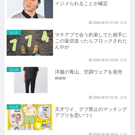
イジメられることが確定
2026.08.07 07:00
0
なんG
マチアプで会う約束してた相手に
この返信送ったらブロックされた
んやが
2026.08.07 03:30
0
なんG
洋服の青山、空調ウェアを発売
www
2026.08.07 01:31
0
なんG
天才ワイ、デブ禁止のマッチング
アプリを思いつく
2026.08.06 19:01
0