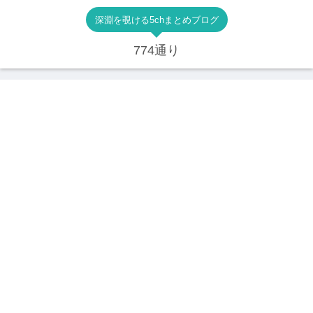
深淵を覗ける5chまとめブログ
774通り