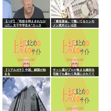
【ハゲ】「性欲を抑えきれなか
「最低賃金」で働いてるケンモ
った」女子中学生を”カッタ
メン意外といる説
ー”で脅し性的暴行か 56歳の男
逮捕 千葉
【リアルガチ】中国、鎖国が始
サッシ屋がプロが集まる建設住
まる
宅板でも暴れて馬鹿にされてて
ワロタw