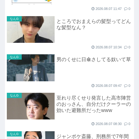
2026.08.07 11:47
0
なんG
ところでおまえらの髪型ってどん
な髪型なん？
2026.08.07 10:34
0
なんG
男のくせに日傘さしてる奴いて草
2026.08.07 09:47
0
なんG
至れり尽くせり発言した高市陣営
のおっさん、自分だけクーラーの
効いた避難所だったwww
2026.08.07 08:30
0
なんG
ジャンポケ斎藤、刑務所で7年間