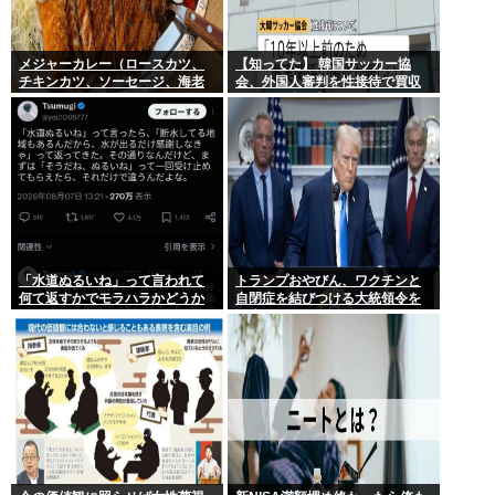
メジャーカレー（ロースカツ、
【知ってた】 韓国サッカー協
チキンカツ、ソーセージ、海老
会、外国人審判を性接待で買収
フライ、ゆで卵）ケンモメンな
していた事が判明
ら余裕でペロリだろ？
「水道ぬるいね」って言われて
トランプおやびん、ワクチンと
何て返すかでモラハラかどうか
自閉症を結びつける大統領令を
わかるらしいwww
発表へ、