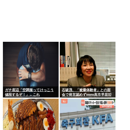
ガチ底辺「空調服ってけっこう
石破茂、「被爆体験者」との面
値段するぞ！」←これ
会で発言認めずwww高市早苗叩
いてたケンモメンは革肉なもん
だねえ～w