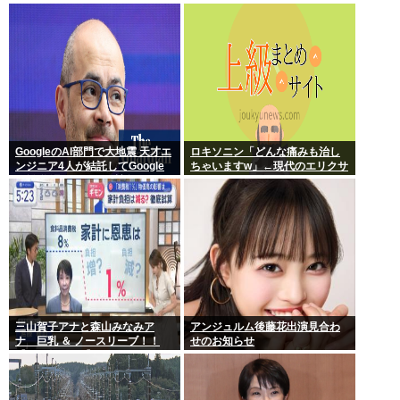
GoogleのAI部門で大地震 天才エ
ロキソニン「どんな痛みも治し
ンジニア4人が結託してGoogle
ちゃいますw」←現代のエリクサ
を離脱 遅れを取るAI競争さらに
ーやろ…
苦しく 株価に影響大
三山賀子アナと森山みなみア
アンジュルム後藤花出演見合わ
ナ 巨乳 ＆ ノースリーブ！！
せのお知らせ
【GIF動画あり】