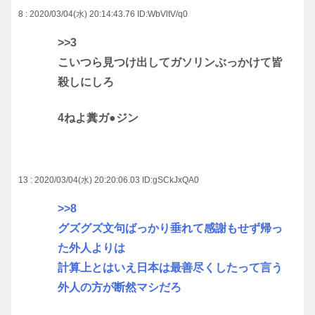
8 : 2020/03/04(水) 20:14:43.76
ID:WbVltV/q0
>>3
こいつら見つけ出してガソリンぶっかけて皆
殺しにしろ
4ねよ糞ガ●ジン
13 : 2020/03/04(水) 20:20:06.03
ID:gSCkJxQA0
>>8
グズグズ文句ばっかり垂れて感謝もせず帰っ
た外人よりは
計算上とはいえ日本は最善尽くしたって言う
外人の方が断然マシだろ