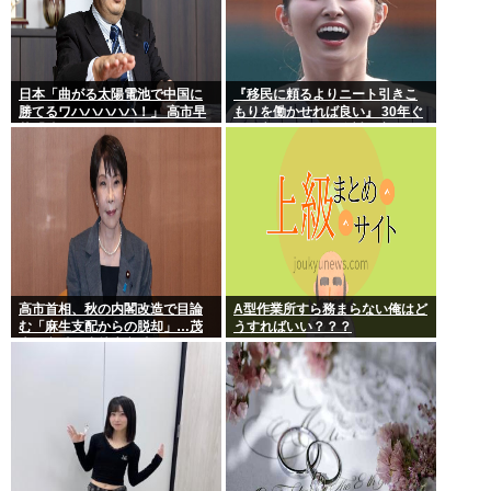
日本「曲がる太陽電池で中国に
『移民に頼るよりニート引きこ
勝てるワハハハハハ！」 高市早
もりを働かせれば良い』 30年ぐ
苗「勝てる！ ガハハハハハ
らい言ってるけど絶対に実現し
ハ！」
ない理由www
高市首相、秋の内閣改造で目論
A型作業所すら務まらない俺はど
む「麻生支配からの脱却」…茂
うすればいい？？？
木敏充氏も小林鷹之氏もクビ