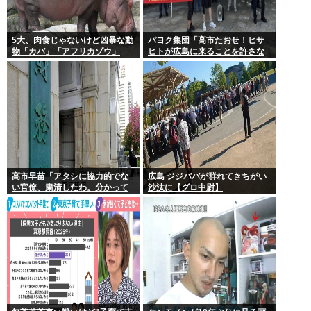
5大、肉食じゃないけど凶暴な動
パヨク集団「高市たおせ！ヒサ
物「カバ」「アフリカゾウ」
ヒトが広島に来ることを許さな
「バッファロー」「コーカサス
い！天皇制打倒！」
オオカブト」
高市早苗「アタシに協力的でな
広島 ジジババが群れてきちがい
い官僚、粛清したわ。分かって
沙汰に【グロ中尉】
るわね？」他の官僚「(ブルブ
ル)」