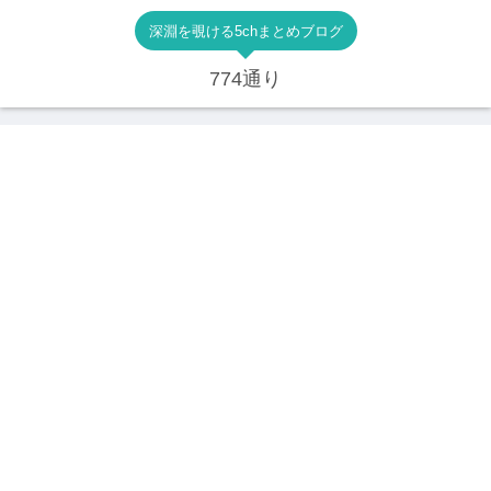
深淵を覗ける5chまとめブログ
774通り