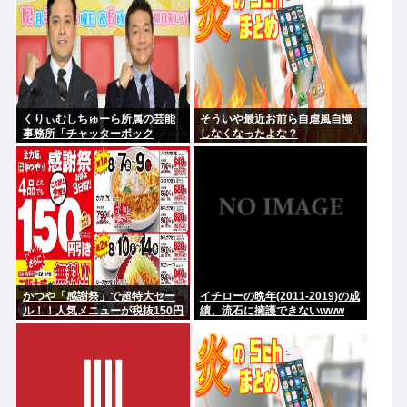
くりぃむしちゅーら所属の芸能
そういや最近お前ら自虐風自慢
事務所「チャッターボック
しなくなったよな？
ス」、熊本地震被災地に災害義
援金寄付を発表
かつや「感謝祭」で超特大セー
イチローの晩年(2011-2019)の成
ル！！人気メニューが税抜150円
績、流石に擁護できないwww
引き！！！