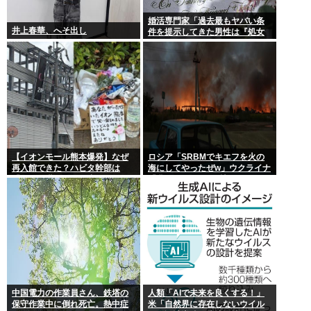
婚活専門家「過去最もヤバい条
井上春華、へそ出し
件を提示してきた男性は『処女
信仰』」ケンモメン…
【イオンモール熊本爆発】なぜ
ロシア「SRBMでキエフを火の
再入館できた？ハビタ幹部は
海にしてやったぜw」ウクライナ
「モール職員は引き止めなかっ
「我々もSRBMで反撃する
た」イオン「運用を徹底できな
ぞ！」
かった可能性」
中国電力の作業員さん、鉄塔の
人類「AIで未来を良くする！」
保守作業中に倒れ死亡。熱中症
米「自然界に存在しないウイル