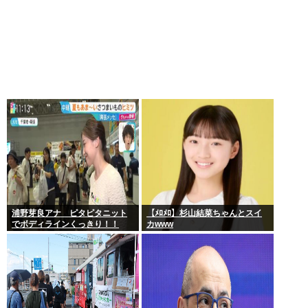
浦野芽良アナ ピタピタニット
【ﾒﾛﾒﾛ】杉山結菜ちゃんとスイ
でボディラインくっきり！！
カwww