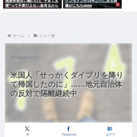
無茶苦茶言い難いけど"子育て支
ケンモメンが18年ぶりに見る画
援"って不要だよな…金有るから
像がこちらwww
子供作ってる癖に更に政府から
たんまり金貰う屑だよ
ホーム
ニュー速
2020.03.04 11:39
米国人「せっかくダイブリを降り
て帰国したのに」……地元自治体
の反対で隔離継続中
X
Facebook
はてブ