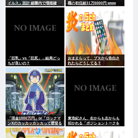
イルス」設計 細菌内で増殖確
職の初任給31万6000円 www
認、米大学が研究
「巨乳」vs「巨尻」→結局どっ
おまえらって、ブスから告白さ
ちが良いの？
れたらどうしてる？
「現金1000万円」or「ロックマ
東浩紀さん、右からも左からも
ンXのカッカッカッカって壁登る
叩かれる「ポジショントークを
能力」
しないからこそ信頼できる」と
擁護されるwww