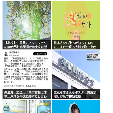
か
スを設計増殖に成功」技術が進
む程自ら破滅要因を増やす愚種
【島根】中国電力ネットワーク
日本人なら誰もが知ってるの
の50代男性作業員が熱中症の疑
に、まだ一度も大河で取り上げ
いで死亡 鉄塔の保守作業後に倒
られてない歴史上の人物
れる 邑南町
共産党・志位氏「高市首相は非
立花孝志さんらポスター費用水
核三原則を今後堅持すると言わ
増し容疑で書類送検
ない！」