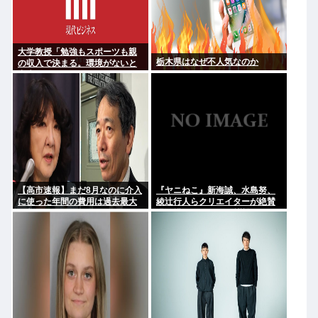
大学教授「勉強もスポーツも親
栃木県はなぜ不人気なのか
の収入で決まる。環境がないと
出来るわけがない」
【高市速報】まだ8月なのに介入
『ヤニねこ』新海誠、水島努、
に使った年間の費用は過去最大
綾辻行人らクリエイターが絶賛
と判明
過激描写はBPOでも議論に