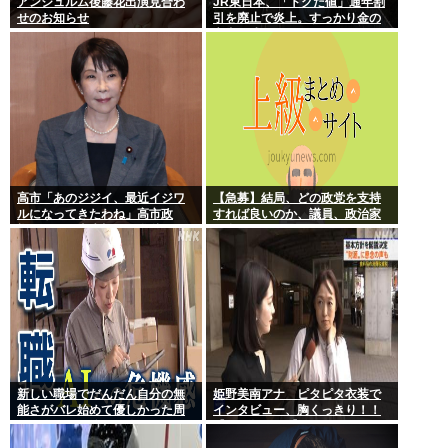
アンジュルム後藤花出演見合わ
JR東日本、「トクだ値」通年割
せのお知らせ
引を廃止で炎上。すっかり金の
亡者と成り下がったな
高市「あのジジイ、最近イジワ
【急募】結局、どの政党を支持
ルになってきたわね」高市政
すれば良いのか、議員、政治家
権、ついに麻生切り！嫌儲はど
は全員悪か
っちにつくの
新しい職場でだんだん自分の無
姫野美南アナ ピタピタ衣装で
能さがバレ始めて優しかった周
インタビュー、胸くっきり！！
りの人たちが徐々に冷たくなっ
【GIF動画あり】
ていく時ってゾクゾクするよな