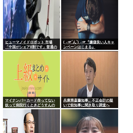
ヒューマノイドロボット 市場
(╭☞´ん`)╭☞『嫌儲良い人キャ
「中国がシェア8割です」普通の
ンペーンはじまる』
日本人怒りのフェイクニュース
認定へ…
マイナンバーカード作ってない
兵庫県斎藤知事、不正会計の疑
奴って病院行くときどうすんの
いで前知事に聞き取り調査へ