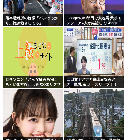
熊本避難所の皆様「パンばっか
GoogleのAI部門で大地震 天才エ
り。飽き飽きしてる」
ンジニア4人が結託してGoogle
を離脱 遅れを取るAI競争さらに
苦しく 株価に影響大
ロキソニン「どんな痛みも治し
三山賀子アナと森山みなみア
ちゃいますw」←現代のエリクサ
ナ 巨乳 ＆ ノースリーブ！！
ーやろ…
【GIF動画あり】