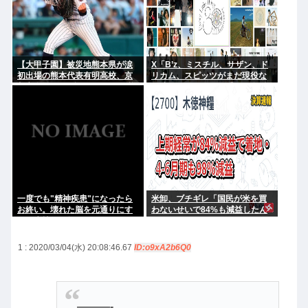
【大甲子園】被災地熊本県が涙
X「B’z、ミスチル、サザン、ド
初出場の熊本代表有明高校、京
リカム、スピッツがまだ現役な
都立命館に9回裏2アウトから逆
の凄いよな。今の歌手が30年後
転勝利
にやれてるだろうか？」
一度でも"精神疾患"になったら
米卸、ブチギレ「国民が米を買
お終い。壊れた脳を元通りにす
わないせいで84%も減益したん
る医療技術は無い。
だが？」
1 : 2020/03/04(水) 20:08:46.67
ID:o9xA2b6Q0
———-