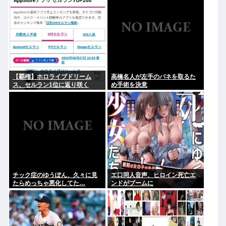
【覇権】ホロライブドリーム
高橋名人が左手のバネを取るた
ス、セルラン1位に返り咲く
め手術を決意
WIWIWIWIWIWIWIWIWIWIWIWI
WIWIWIWIWIWI
チック症のゆうぽん、久々に見
エ口同人音声、ヒロイン死亡エ
たらめっちゃ悪化してた…
ンドがブームに