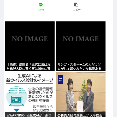
LINE
コピー
【高市】愛国者「正式に選ばれ
リンゴ・スター⬅︎この人だけソ
た総理大臣に背く事は国体に背
ロがしょぼいみたいな風潮ある
く事に等しい。誰が主人かハッ
じゃないですか
キリさせるべき」
⚠WARNING!!⚠生成AIが「新ウ
公務員の給与爆裂上げ 大卒総合