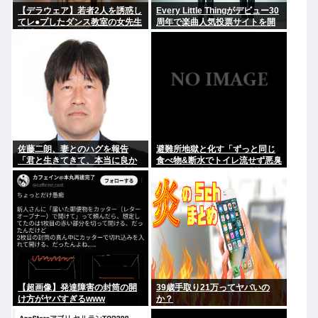
【デラウェア】若者2人を誘惑し
Every Little Thingがデビュー30
てレ●プしたダンス教室の女先生
周年で楽曲人気投票サイトを開
逮捕
設 俺はもちろんFace the
Changeに入れてきたぞ
佐藤二朗、妻とのハグを報告
避難所地獄と化す「ずっと同じ
「君と生きてきて、本当に良か
食べ物&断水でトイレ流せず悪臭
った」「文〇砲より遥かに威力
&床に直接就寝&コロナ感染」
は弱いが、僕のノロケ砲をお見
舞いする」
【超画像】発達障害の封筒の開
39歳手取り21万ってヤバいの
け方がヤバすぎるwww
か？