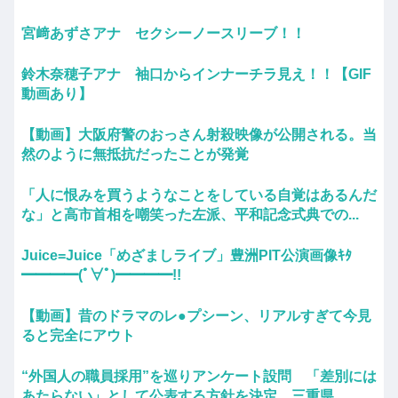
宮﨑あずさアナ セクシーノースリーブ！！
鈴木奈穂子アナ 袖口からインナーチラ見え！！【GIF
動画あり】
【動画】大阪府警のおっさん射殺映像が公開される。当
然のように無抵抗だったことが発覚
「人に恨みを買うようなことをしている自覚はあるんだ
な」と高市首相を嘲笑った左派、平和記念式典での...
Juice=Juice「めざましライブ」豊洲PIT公演画像ｷﾀ
━━━━(ﾟ∀ﾟ)━━━━!!
【動画】昔のドラマのレ●プシーン、リアルすぎて今見
ると完全にアウト
“外国人の職員採用”を巡りアンケート設問 「差別には
あたらない」として公表する方針を決定 三重県