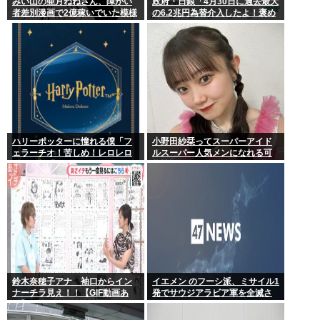
みい山の亜月ねねさん、障がい
政府・日銀「4月30日に過去最大
者差別漫画で2億稼いでいた模様
の6.2兆円為替介入したよ！褒め
www
てよ！」
ハリーポッターに憧れる僕「フ
小野田紗栞ってスーパーアイド
ェラーチオ！苦しめ！レロレロ
ルスーパー人気メンになれる可
レロ」敵「うっ 」
能性あったよな？
鈴木奈穂子アナ 袖口からイン
イエメン のフーシ派、ミサイル1
ナーチラ見え！！【GIF動画あ
発でサウジアラビア軍を全滅さ
り】
せてしまうww