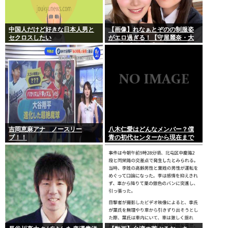
中国人だけど好きな日本人男と
【画像】れなぁとぞのの制服姿
セクロスしたい
がエロ過ぎる！【守屋麗奈・大
園玲】【櫻坂46】
吉岡恵麻アナ ノースリー
八木仁愛はどんなメンバー？僕
ブ！！
青の初代センターから現在まで
の活動を紹介