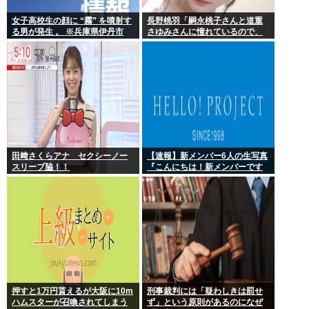
女子高校生の顔に “霧” を噴射す
長野桃羽「嗣永桃子さんと道重
る男が発生 。 ※兵庫県伊丹市
さゆみさんに憧れているので、
ふたりの憧れの部分をぎゅっと
集めた存在になり
田﨑さくらアナ セクシーノー
【速報】新メンバー6人の生写真
スリーブ脇！！
『こんにちは！新メンバーです
☆』
押すと1万円貰えるが大阪に10m
刑事裁判には「疑わしきは罰せ
ハムスターが召喚されてしまう
ず」という原則があるのになぜ