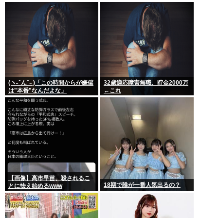
ボタン
「性交の同意がなかった」とい
う確かめようが無いもので有罪
になるの？
(ヽ˶ ᷇ ん ᷆ ˵ )「この時間からが嫌儲
32歳適応障害無職、貯金2000万
は"本番"なんだよな」
←これ
【画像】高市早苗、殺されるこ
18期で誰が一番人気出るの？
とに怯え始めるwww