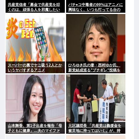
共産党信者「募金で共産党を叩
パチ●コ中毒者の99%はアニメに
くのは、頑張る人を邪魔したい
興味なく、いつも打ってる台の
という日本人らしい薄暗い欲望
原作も知らないという不都合な
のせい」
真実
スーパーの裏でヤニ吸う2人とか
ひろゆき氏の妻・西村ゆか氏、
いうヤバすぎるアニメ
新党結成巡る”ブチギレ”投稿を
謝罪「配慮に欠けた行動でし
た」 夫婦で投稿
山本舞香、第1子出産を報告「母
元区議団長 「共産党は義援金を
子ともに健康」…夫のマイファ
被災地に持ってはいく。が、持
ス・Hiroは「いいね」 森進一&
って行った先で党の活動のため