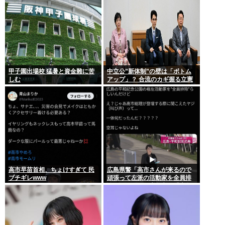
甲子園出場校 猛暑と資金難に苦
中立公”新体制”の壁は「ボトム
しむ
アップ」？ 合流のカギ握る立憲
高市早苗首相、ちょけすぎて 民
広島県警「高市さんが来るので
ブチギレwww
頑張って左派の活動家を全員排
除しました！」広島市民「広島
から出てけ！」結局ヤジが飛ぶ