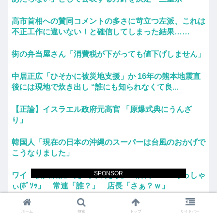
高市首相への賛同コメントの多さに苛立つ左派、これは
不正工作に違いない！と確信してしまった結果……
街の弁当屋さん「消費税が下がっても値下げしません」
中居正広「ひそかに被災地支援」か 16年の熊本地震直
後には現地で炊き出し “誰にも知られなくて良...
【正論】イスラエル政府元高官 「原爆式典にうんざ
り」
韓国人「現在の日本の沖縄のスーパーは台風のおかげで
こうなりました」
SPONSOR
ワイ「個人居酒屋だ！入ったろ」 店長「…いらっしゃ
ぃ(ﾎﾞｿｯ」 常連「誰？」 店長「さぁ？ｗ」
大日本帝国陸軍「侵攻できたとして、食糧どうすんだ
ホーム
検索
トップ
サイドバー