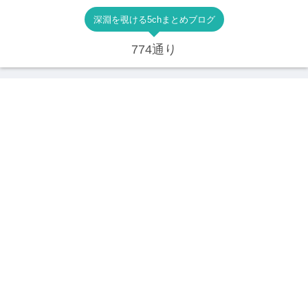
深淵を覗ける5chまとめブログ
774通り