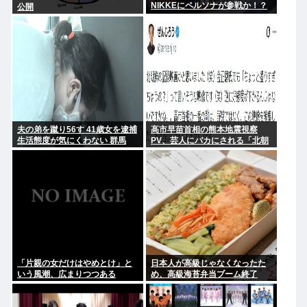
NIKKEにペルソナが参戦か！？
公開
夫の弟を蹴り56す 41歳女を逮捕
高市早苗首相の熊本地震視察
生活態度が気にくわない 群馬
PV、芸人にバカにされる「北朝
鮮の記録映画かと思った。金正
恩ですら盛りすぎって言うぞ」
「片親の女だけはやめとけ」と
日本人が高級じゃなくなったた
いう風潮、広まりつつある
め、高級海苔弁当ブーム終了
www