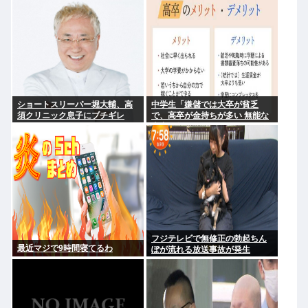
森昌子さんの孫
に使う」
ショートスリーパー堀大輔、高
中学生「嫌儲では大卒が貧乏
須クリニック息子にブチギレ
で、高卒が金持ちが多い 無能な
www
大卒の集まりw」エックスで一万
いいね
フジテレビで無修正の勃起ちん
最近マジで9時間寝てるわ
ぽが流れる放送事故が発生