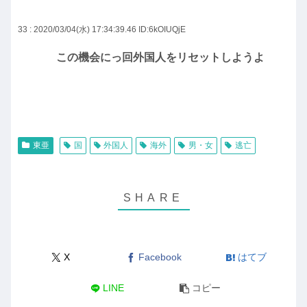
33 : 2020/03/04(水) 17:34:39.46
ID:6kOIUQjE
この機会にっ回外国人をリセットしようよ
東亜
国
外国人
海外
男・女
逃亡
X
Facebook
はてブ
LINE
コピー