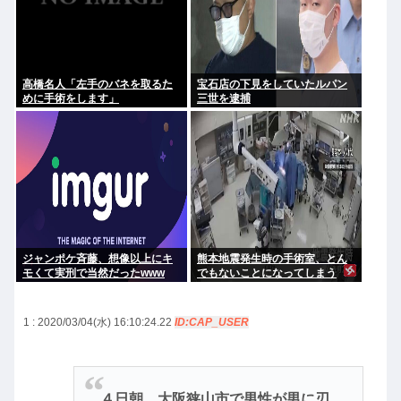
高橋名人「左手のバネを取るた
宝石店の下見をしていたルパン
めに手術をします」
三世を逮捕
ジャンポケ斉藤、想像以上にキ
熊本地震発生時の手術室、とん
モくて実刑で当然だったwww
でもないことになってしまう
www
1 : 2020/03/04(水) 16:10:24.22
ID:CAP_USER
４日朝、大阪狭山市で男性が男に刃