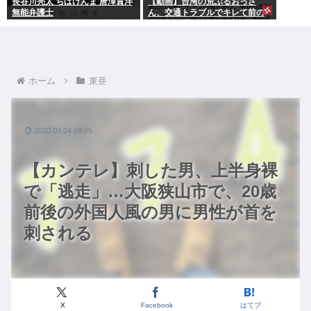
長谷川亮太 ちばけんま 唐澤貴洋
【動画】台湾の荒ぶるおっさ
無能弁護士
ん、交通トラブルでキレて前の
車の運転手をナイフで斬りつけ
るも壮絶な返り討ちにあう
ホーム
東亜
2020.03.04 09:05
【カンテレ】刺した男、上半身裸
で「逃走」…大阪狭山市で、20歳
前後の外国人風の男に男性が首を
刺される
X
Facebook
はてブ