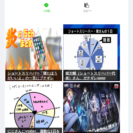
LINE
コピー
ショートスリーパー「寝たほう
堀大輔（ショートスリーパー代
がいいよ」の一言にブチギレ
表）さん、ガチギレwww
にじさんじvtuber、過酷な1日を