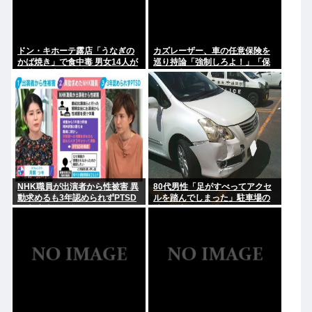
ドン・キホーテ露店「うなぎの
カズレーザー、車の任意保険を
かば焼き」で食中毒 男女14人が
巡り持論「強制しろよ！」「保
発熱や腹痛など訴え…サルモネ
険にも入れないヤツは運転すん
ラ属の菌検出
なよ」
NHK職員が出演者から性被害 異
80代男性「足がすべってアクセ
動求めるも3年認められずPTSD
ルを踏んでしまった」駐車場の
に 加害者側が釈明も… 月岡ツキ
壁に衝突
「納得がいかない」