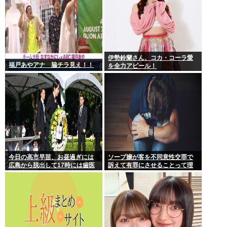
伊勢鈴蘭さん、コカ・コーラ愛
福戸あやアナ 脇チラ見え！！
を全力アピール！
今日の高市早苗、お昼過ぎには
ソープ嬢が客を不同意性交罪で
広島から脱出して17時には歯医
訴えて有罪にさせることって理
者に寄ってそのまま帰宅
論上可能？