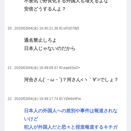
不景気で野良化する外国人も増えるよな
安倍どうするんよ？
20 : 2020/03/04(水) 16:40:21.36
ID:oPzD78j5
通名禁止しろよ
日本人じゃないのだから
21 : 2020/03/04(水) 16:49:09.37
ID:eqe63sO+
河合さん(´・ω・`)？河さん<ヽ｀∀´>でしょ？
22 : 2020/03/04(水) 16:49:17.74
ID:Yj0HhHFm
日本人の外国人への差別や事件は報道されな
いけど
犯人が外国人だと恐々と捏造報道するキチガ