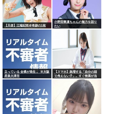
小野田華凛ちゃんの魅力を語り
【天使】江端妃咲＠奇跡の1枚
たい
立っている 全裸が発生 。 ※大阪
【スマホ】急増する「自分の頭
府泉大津市
で考えない子」。すぐ検索が当
たり前に 「タイパ」至上主義