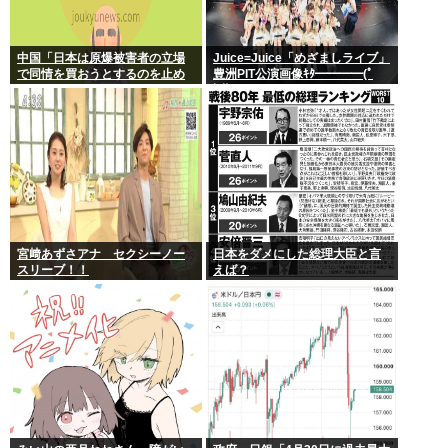
中国「日本は原爆被害者の立場
Juice=Juice「めざましライブ」
で同情を買おうとするのを止め
豊洲PIT公演画像ｷﾀ━━━━(ﾟ
ろ」
∀ﾟ)━━━━!!
宮﨑あずさアナ セクシーノー
日本をダメにした総理大臣と言
スリーブ！！
えば？