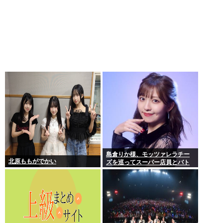
島倉りか様、モッツァレラチー
北原ももがでかい
ズを巡ってスーパー店員とバト
ル勃発ｗｗｗ