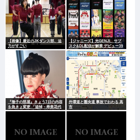
【画像】最近のJKダンス部、迫
【ジャニーズ】光GENJI、サブ
力がすごい
スク&DL配信が解禁 デビュー39
周年迎える8月19日から40周年
まで1年かけてリリース当時の日
付に順次配信予定
『徹子の部屋』きょう7日の内容
外環道と圏央道 事故でおわる 高
を急きょ変更 「追悼・寿美花代
市
さん」放送へ 当初の予定「放送
日は未定です」