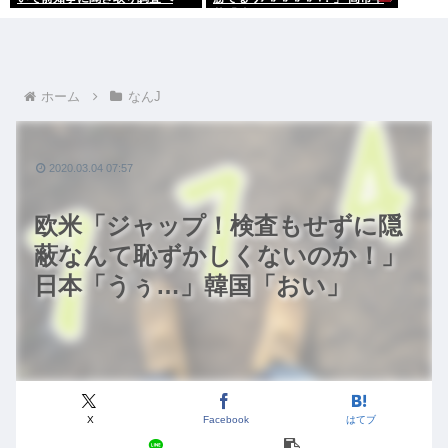
苗「勝てる！ ガハハハハハ
ハ！」
ホーム
なんJ
2020.03.04 07:57
欧米「ジャップ！検査もせずに隠
蔽なんて恥ずかしくないのか！」
日本「うぅ…」韓国「おい」
X
Facebook
はてブ