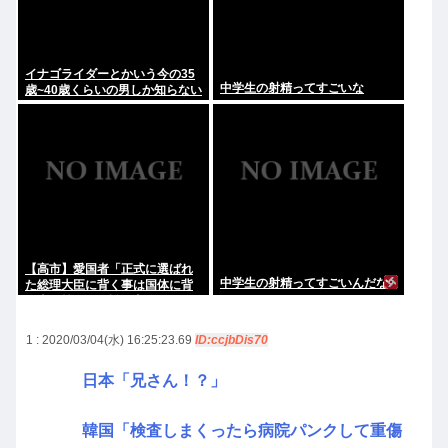
イナゴライダーとかいう今の35
中学生の射精ってすごいな
歳~40歳くらいの男しか知らない
バンドwww
【高市】愛国者「正式に選ばれ
中学生の射精ってすごいんだな
た総理大臣に背く事は国体に背
く事に等しい。誰が主人かハッ
キリさせるべき」
1 : 2020/03/04(水) 16:25:23.69
ID:ccjbDis70
日本「兄さん！？」
韓国「検査しまくったら病院パンクして重傷