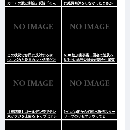
カー）の数と割合」反論「そん
に経費精算をしなかったまさか
なはずはない日本は上位なはず
の理由明かす
だ」←これ
この状況で移民に反対するや
NHK性加害事案、国会で追及へ
つ、バカと反日カルト信者だけ
8月中に総務委員会が閉会中審査
だと話題に
も
【視聴率】ゴールデン帯でテレ
(っ´ω`c)朝から幻想水滸伝スター
東がフジを上回る トップはテレ
リープのリセマラやってる
朝