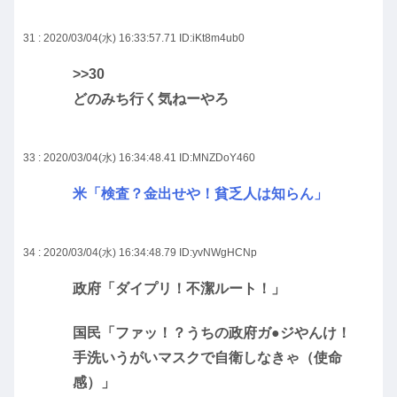
31 : 2020/03/04(水) 16:33:57.71
ID:iKt8m4ub0
>>30
どのみち行く気ねーやろ
33 : 2020/03/04(水) 16:34:48.41
ID:MNZDoY460
米「検査？金出せや！貧乏人は知らん」
34 : 2020/03/04(水) 16:34:48.79
ID:yvNWgHCNp
政府「ダイプリ！不潔ルート！」
国民「ファッ！？うちの政府ガ●ジやんけ！
手洗いうがいマスクで自衛しなきゃ（使命
感）」