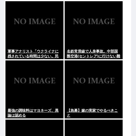
軍事アナリスト「ウクライナに
名鉄常滑線で人身事故。中部国
残されている時間は少ない。民
際空港(セントレア)に行けない難
間施設テロではなくプランBやプ
民が多数発生している模様
ランCを発動すべき」
最強の調味料はマヨネーズ、異
【急募】嫁の実家でやるべきこ
論は認める
と