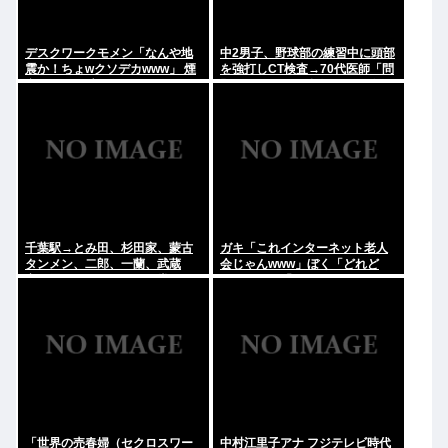
デスクワークモメン「なんや地
中2男子、野球部の練習中に頭部
震か！ちょwクソデカwww」 煙
を強打しCT検査→70代医師「問
突ドーン 死亡
題ないです」→他人のCT画像で
中学生死亡
千葉駅→とみ田、杉田家、蒙古
ガキ「これインターネット老人
タンメン、二郎、一蘭、武蔵
会じゃんwww」ぼく「どれど
家、雷、ラーショ、一風堂etc…
れ…」ガキ「ニコニコ！らきす
ラーメン最強かよ？？
た！ボカロ！」ぼく「はぁ…」
「世界の売春婦（セクロスワー
中村江里子アナ フジテレビ時代