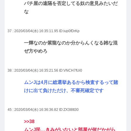
パチ屋の遠隔を否定してる奴の意見みたいだ
な
37 : 2020/03/04(水) 16:35:11.95
ID:iup0fDrKp
一輝なのか紫龍なのか分からんくなる雑な混
ぜ方やめろ
38 : 2020/03/04(水) 16:35:21.56
ID:VNCH7fUi0
ムンJは4月に総選挙あるから検査するって賭
けに出て負けただけ、不審死確定です
45 : 2020/03/04(水) 16:36:36.82
ID:ZX3I8tt30
>>38
ムンJ民…きみがいないと部屋が何だかがら