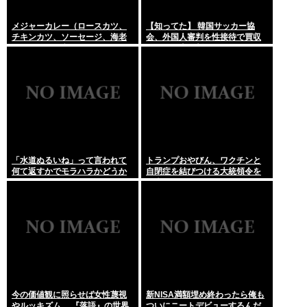
メジャーカレー（ロースカツ、
【知ってた】 韓国サッカー協
チキンカツ、ソーセージ、海老
会、外国人審判を性接待で買収
フライ、ゆで卵）ケンモメンな
していた事が判明
ら余裕でペロリだろ？
「水道ぬるいね」って言われて
トランプおやびん、ワクチンと
何て返すかでモラハラかどうか
自閉症を結びつける大統領令を
わかるらしいwww
発表へ、
今の価値観に照らせば女性蔑視
新NISA満額埋め終わったら俺も
やルッキズム… 『落語』の世界
ついにニートデビューするんだ