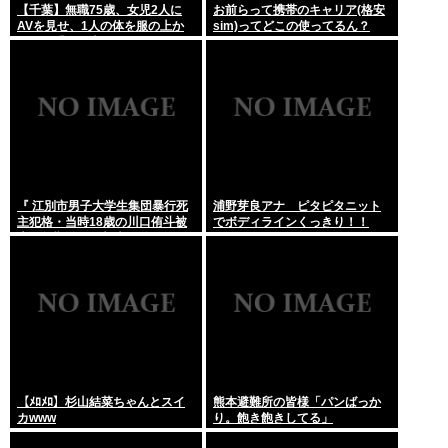
【千葉】無職75歳、女児2人に
お前らって携帯のキャリア(格安
AVを見せ、1人の体を服の上か
sim)ってどこの使ってるん？
ら触る「服の上からぺろっと触
ったと思う」
『 江別市男子大学生集団暴行死
浦野芽良アナ ピタピタニット
主犯格・当時18歳の川口侑斗被
でボディラインくっきり！！
告に無期懲役の判決』 昨日この
スレ立ってた？
【ﾒﾛﾒﾛ】杉山結菜ちゃんとスイ
熊本避難所の皆様「パンばっか
カwww
り。飽き飽きしてる」