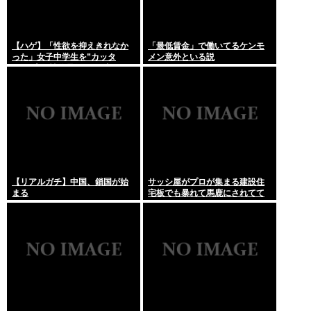
【ハゲ】「性欲を抑えきれなか
「最低賃金」で働いてるケンモ
った」女子中学生を”カッタ
メン意外といる説
ー”で脅し性的暴行か 56歳の男
逮捕 千葉
【リアルガチ】中国、鎖国が始
サッシ屋がプロが集まる建設住
まる
宅板でも暴れて馬鹿にされてて
ワロタw