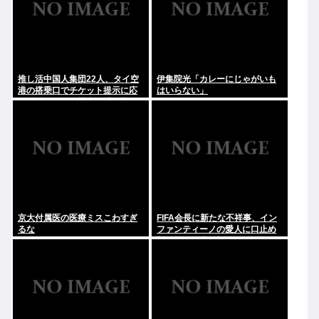
推し活中国人集団22人、タイ空
伊集院光「カレーにじゃがいも
港の搭乗口でチケット提示に応
はいらない」
じず俳優と同じ機内に乗り込も
うとし大混乱 まとめて搭乗拒否
京大付属医の医療ミスこわすぎ
FIFA会長に新たな不祥事、イン
るな
ファンティーノの愛人に口止め
料を払った事が報道される