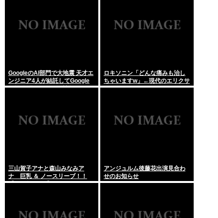
GoogleのAI部門で大地震 天才エ
ロキソニン「どんな痛みも治し
ンジニア4人が結託してGoogle
ちゃいますw」←現代のエリクサ
を離脱 遅れを取るAI競争さらに
ーやろ…
苦しく 株価に影響大
三山賀子アナと森山みなみア
アンジュルム後藤花出演見合わ
ナ 巨乳 ＆ ノースリーブ！！
せのお知らせ
【GIF動画あり】