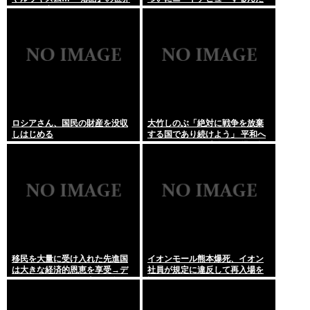
もセリフ変更や改作、現代にふ
がアドバイスある?
さわしい表現模索の動き
ロシアさん、国民の財産を没収
大竹しのぶ「絶対に戦争を放棄
しはじめる
する国であり続けよう」 平和へ
の思いをつづる 広島に原爆が投
下されてから81年
移民を大量に受け入れた先進国
イオンモール熊本爆死、イオン
は大きな経済的恩恵を享受→デ
社員が規定に違反して再入場を
ータでもはっきり日本一人負け
許可していた
示される