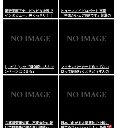
姫野美南アナ ピタピタ衣装で
ヒューマノイドロボット 市場
インタビュー、胸くっきり！！
「中国がシェア8割です」普通の
【GIF動画あり】
日本人怒りのフェイクニュース
認定へ…
(╭☞´ん`)╭☞『嫌儲良い人キャ
マイナンバーカード作ってない
ンペーンはじまる』
奴って病院行くときどうすんの
兵庫県斎藤知事、不正会計の疑
日本「曲がる太陽電池で中国に
いで前知事に聞き取り調査へ
勝てるワハハハハハ！」 高市早