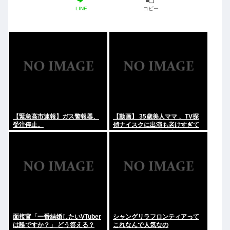
LINE
コピー
【緊急高市速報】ガス警報器、
【動画】 35歳美人ママ 、TV探
受注停止。
偵ナイスクに出演も老けすぎて
いる48歳だろと誹謗中傷
面接官「一番結婚したいVTuber
シャングリラフロンティアって
は誰ですか？」 どう答える？
これなんで人気なの