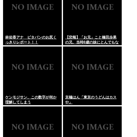
林佑香アナ ピタパンのお尻く
【悲報】「お兄」こと橋田歩果
っきりレポート！！
の兄、当時8歳の妹にとんでもな
いことを頼む
ケンモジサン、この数字が何か
京極はん「東京のうどんはカス
理解してしまう
や」