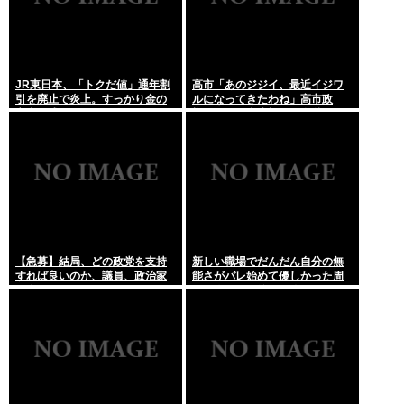
JR東日本、「トクだ値」通年割
高市「あのジジイ、最近イジワ
引を廃止で炎上。すっかり金の
ルになってきたわね」高市政
亡者と成り下がったな
権、ついに麻生切り！嫌儲はど
っちにつくの
【急募】結局、どの政党を支持
新しい職場でだんだん自分の無
すれば良いのか、議員、政治家
能さがバレ始めて優しかった周
は全員悪か
りの人たちが徐々に冷たくなっ
ていく時ってゾクゾクするよな