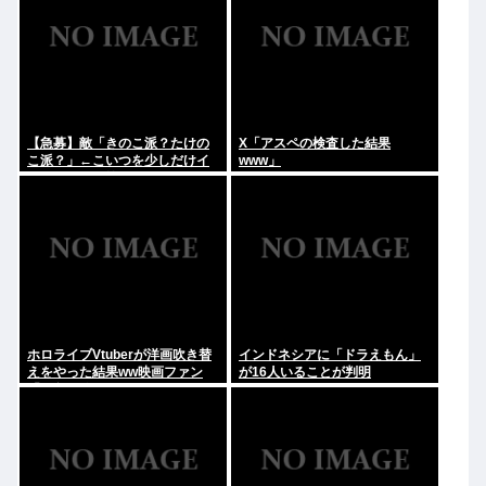
【急募】敵「きのこ派？たけの
X「アスペの検査した結果
こ派？」←こいつを少しだけイ
www」
ラつかせる回答
ホロライブVtuberが洋画吹き替
インドネシアに「ドラえもん」
えをやった結果ww映画ファン
が16人いることが判明
「解釈一致すぎる」