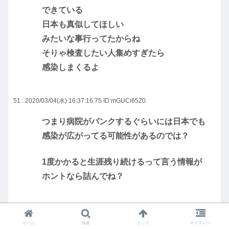
できている
日本も真似してほしい
みたいな事行ってたからね
そりゃ検査したい人集めすぎたら
感染しまくるよ
51 : 2020/03/04(水) 16:37:16.75
ID:mGUCi65Z0
つまり病院がパンクするぐらいには日本でも
感染が広がってる可能性があるのでは？
1度かかると生涯残り続けるって言う情報が
ホントなら詰んでね？
53 : 2020/03/04(水) 16:37:54.90
ID:SCg5JQdx0
ホーム
検索
トップ
サイドバー