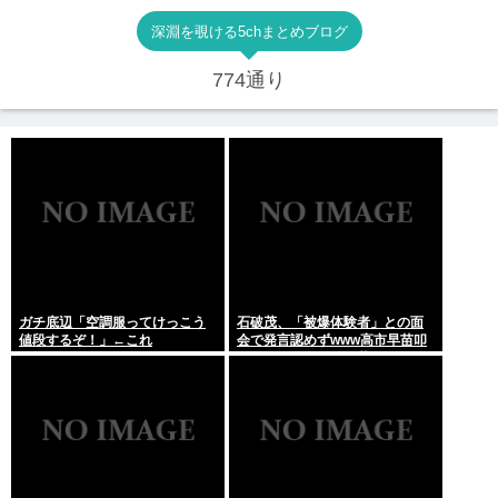
深淵を覗ける5chまとめブログ
774通り
ガチ底辺「空調服ってけっこう
石破茂、「被爆体験者」との面
値段するぞ！」←これ
会で発言認めずwww高市早苗叩
いてたケンモメンは革肉なもん
だねえ～w