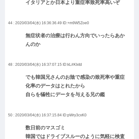
イタリアとか日本より重症率致死率高いぞ
44 : 2020/03/04(水) 16:36:36.49
ID:+m9W5Zoe0
無症状者の治療は行わん方向でいったらあか
んのか
48 : 2020/03/04(水) 16:37:07.15
ID:kL/rKIxtd
でも韓国兄さんのお陰で感染の致死率や重症
化率のデータはとれたから
自らを犠牲にデータを与える兄の鑑
50 : 2020/03/04(水) 16:37:15.84
ID:pWry3cxK0
数日前のマスゴミ
韓国ではドライブスルーのように気軽に検査