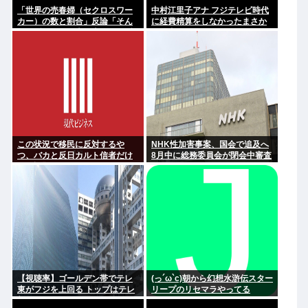
「世界の売春婦（セクロスワー
中村江里子アナ フジテレビ時代
カー）の数と割合」反論「そん
に経費精算をしなかったまさか
なはずはない日本は上位なはず
の理由明かす
だ」←これ
この状況で移民に反対するや
NHK性加害事案、国会で追及へ
つ、バカと反日カルト信者だけ
8月中に総務委員会が閉会中審査
だと話題に
も
【視聴率】ゴールデン帯でテレ
(っ´ω`c)朝から幻想水滸伝スター
東がフジを上回る トップはテレ
リープのリセマラやってる
朝