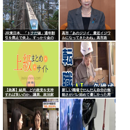
JR東日本、「トクだ値」通年割
高市「あのジジイ、最近イジワ
引を廃止で炎上。すっかり金の
ルになってきたわね」高市政
亡者と成り下がったな
権、ついに麻生切り！嫌儲はど
っちにつくの
【急募】結局、どの政党を支持
新しい職場でだんだん自分の無
すれば良いのか、議員、政治家
能さがバレ始めて優しかった周
は全員悪か
りの人たちが徐々に冷たくなっ
ていく時ってゾクゾクするよな