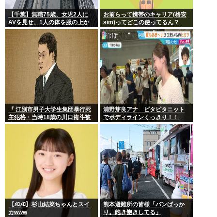
【千葉】無職75歳、女児2人に
お前らって携帯のキャリア(格安
AVを見せ、1人の体を服の上か
sim)ってどこの使ってるん？
ら触る「服の上からぺろっと触
ったと思う」
『 江別市男子大学生集団暴行死
浦野芽良アナ ピタピタニット
主犯格・当時18歳の川口侑斗被
でボディラインくっきり！！
告に無期懲役の判決』 昨日この
スレ立ってた？
【ﾒﾛﾒﾛ】杉山結菜ちゃんとスイ
熊本避難所の皆様「パンばっか
カwww
り。飽き飽きしてる」