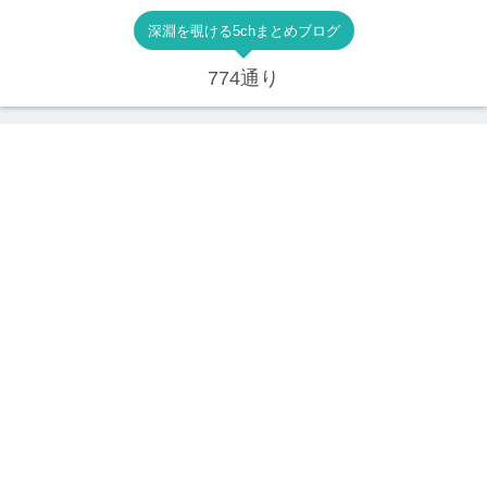
深淵を覗ける5chまとめブログ
774通り