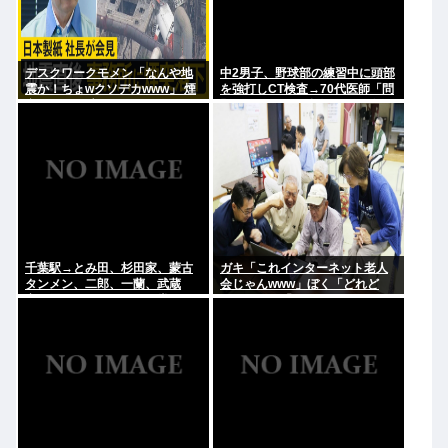
デスクワークモメン「なんや地
中2男子、野球部の練習中に頭部
震か！ちょwクソデカwww」 煙
を強打しCT検査→70代医師「問
突ドーン 死亡
題ないです」→他人のCT画像で
中学生死亡
千葉駅→とみ田、杉田家、蒙古
ガキ「これインターネット老人
タンメン、二郎、一蘭、武蔵
会じゃんwww」ぼく「どれど
家、雷、ラーショ、一風堂etc…
れ…」ガキ「ニコニコ！らきす
ラーメン最強かよ？？
た！ボカロ！」ぼく「はぁ…」