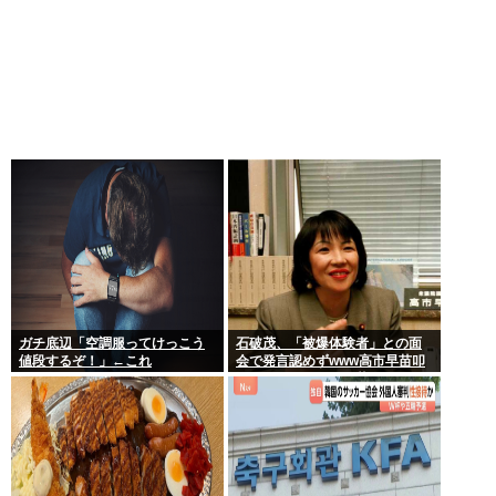
ガチ底辺「空調服ってけっこう
石破茂、「被爆体験者」との面
値段するぞ！」←これ
会で発言認めずwww高市早苗叩
いてたケンモメンは革肉なもん
だねえ～w