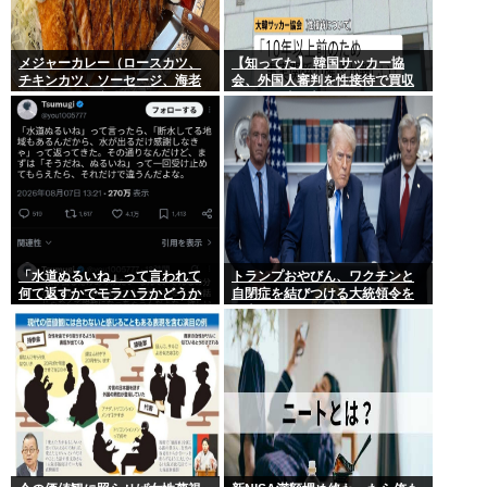
メジャーカレー（ロースカツ、
【知ってた】 韓国サッカー協
チキンカツ、ソーセージ、海老
会、外国人審判を性接待で買収
フライ、ゆで卵）ケンモメンな
していた事が判明
ら余裕でペロリだろ？
「水道ぬるいね」って言われて
トランプおやびん、ワクチンと
何て返すかでモラハラかどうか
自閉症を結びつける大統領令を
わかるらしいwww
発表へ、