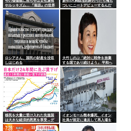
今の価値観に照らせば女性蔑視
新NISA満額埋め終わったら俺も
やルッキズム… 『落語』の世界
ついにニートデビューするんだ
もセリフ変更や改作、現代にふ
がアドバイスある?
さわしい表現模索の動き
ロシアさん、国民の財産を没収
大竹しのぶ「絶対に戦争を放棄
しはじめる
する国であり続けよう」 平和へ
の思いをつづる 広島に原爆が投
下されてから81年
移民を大量に受け入れた先進国
イオンモール熊本爆死、イオン
は大きな経済的恩恵を享受→デ
社員が規定に違反して再入場を
ータでもはっきり日本一人負け
許可していた
示される