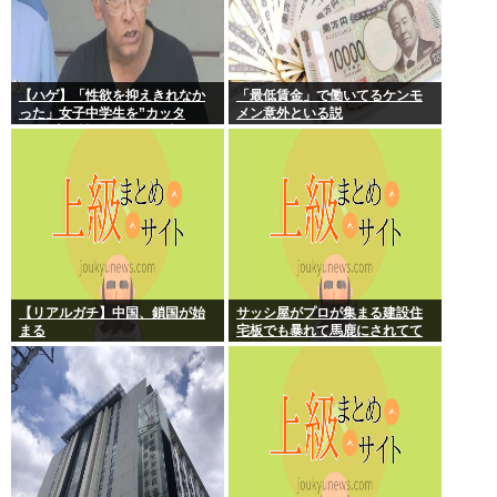
【ハゲ】「性欲を抑えきれなか
「最低賃金」で働いてるケンモ
った」女子中学生を”カッタ
メン意外といる説
ー”で脅し性的暴行か 56歳の男
逮捕 千葉
【リアルガチ】中国、鎖国が始
サッシ屋がプロが集まる建設住
まる
宅板でも暴れて馬鹿にされてて
ワロタw