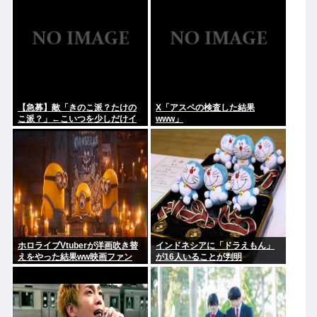
【急募】敵「きのこ派？たけの
X「アスペの検査した結果
こ派？」←こいつを少しだけイ
www」
ラつかせる回答
ホロライブVtuberが洋画吹き替
インドネシアに「ドラえもん」
えをやった結果ww映画ファン
が16人いることが判明
「解釈一致すぎる」