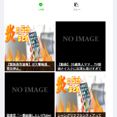
LINE
コピー
【緊急高市速報】ガス警報器、
【動画】 35歳美人ママ 、TV探
受注停止。
偵ナイスクに出演も老けすぎて
いる48歳だろと誹謗中傷
面接官「一番結婚したいVTuber
シャングリラフロンティアって