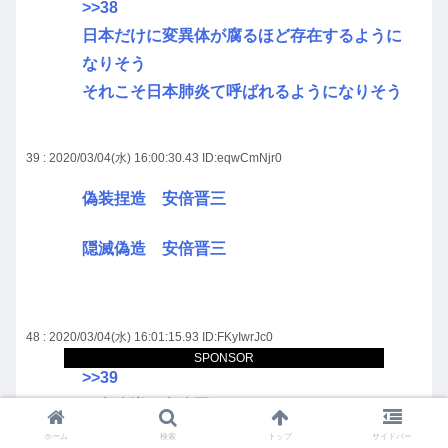
>>38
日本だけに変異体が腐るほど存在するように
なりそう
それこそ日本肺炎て呼ばれるようになりそう
39 : 2020/03/04(水) 16:00:30.43
ID:eqwCmNjr0
偽装捏造 安倍晋三
隠滅偽造 安倍晋三
48 : 2020/03/04(水) 16:01:15.93
ID:FKyIwrJc0
SPONSOR
>>39
不安倍増 安倍晋三
ホーム
検索
トップ
サイドバー