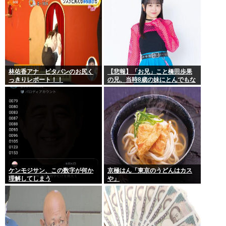
林佑香アナ ピタパンのお尻く
【悲報】「お兄」こと橋田歩果
っきりレポート！！
の兄、当時8歳の妹にとんでもな
いことを頼む
ケンモジサン、この数字が何か
京極はん「東京のうどんはカス
理解してしまう
や」