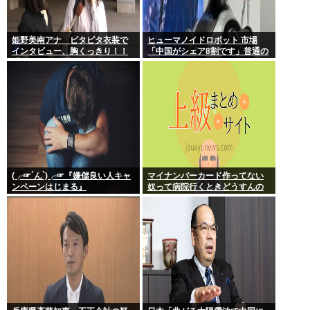
姫野美南アナ ピタピタ衣装で
ヒューマノイドロボット 市場
インタビュー、胸くっきり！！
「中国がシェア8割です」普通の
【GIF動画あり】
日本人怒りのフェイクニュース
認定へ…
(╭☞´ん`)╭☞『嫌儲良い人キャ
マイナンバーカード作ってない
ンペーンはじまる』
奴って病院行くときどうすんの