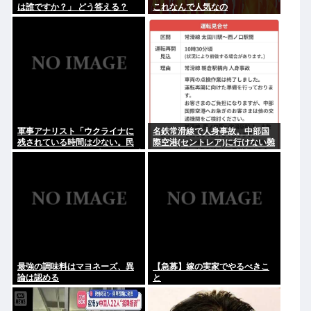
は誰ですか？」 どう答える？
これなんで人気なの
軍事アナリスト「ウクライナに
名鉄常滑線で人身事故。中部国
残されている時間は少ない。民
際空港(セントレア)に行けない難
間施設テロではなくプランBやプ
民が多数発生している模様
ランCを発動すべき」
最強の調味料はマヨネーズ、異
【急募】嫁の実家でやるべきこ
論は認める
と