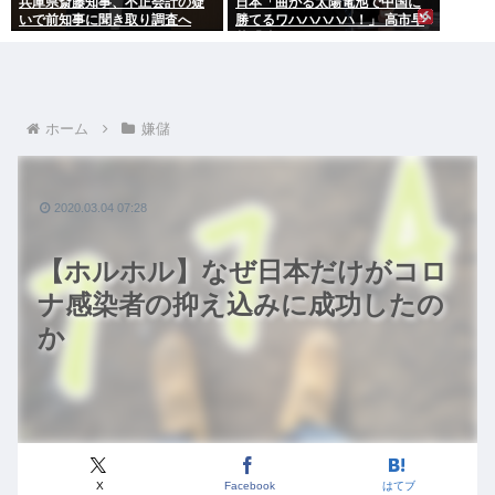
兵庫県斎藤知事、不正会計の疑
日本「曲がる太陽電池で中国に
いで前知事に聞き取り調査へ
勝てるワハハハハハ！」 高市早
苗「勝てる！ ガハハハハハ
ハ！」
ホーム
嫌儲
2020.03.04 07:28
【ホルホル】なぜ日本だけがコロ
ナ感染者の抑え込みに成功したの
か
X
Facebook
はてブ