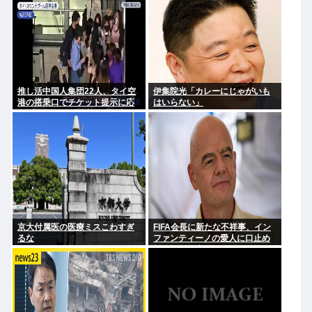
推し活中国人集団22人、タイ空
伊集院光「カレーにじゃがいも
港の搭乗口でチケット提示に応
はいらない」
じず俳優と同じ機内に乗り込も
うとし大混乱 まとめて搭乗拒否
京大付属医の医療ミスこわすぎ
FIFA会長に新たな不祥事、イン
るな
ファンティーノの愛人に口止め
料を払った事が報道される