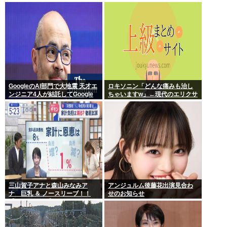
GoogleのAI部門で大地震 天才エ
ロキソニン「どんな痛みも治し
ンジニア4人が結託してGoogle
ちゃいますw」←現代のエリクサ
を離脱 遅れを取るAI競争さらに
ーやろ…
苦しく 株価に影響大
三山賀子アナと森山みなみア
アンジュルム後藤花出演見合わ
ナ 巨乳 ＆ ノースリーブ！！
せのお知らせ
【GIF動画あり】