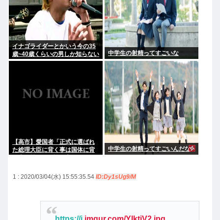
イナゴライダーとかいう今の35
中学生の射精ってすごいな
歳~40歳くらいの男しか知らない
バンドwww
【高市】愛国者「正式に選ばれ
中学生の射精ってすごいんだな
た総理大臣に背く事は国体に背
く事に等しい。誰が主人かハッ
キリさせるべき」
1 : 2020/03/04(水) 15:55:35.54
ID:Dy1sUg9/M
https://i.
imgur.com/YIktjV2.jpg