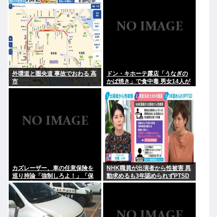
まで1年かけてリリース当時の日
日は未定です」
付に順次配信予定
外環道と圏央道 事故でおわる 高
ドン・キホーテ露店「うなぎの
市
かば焼き」で食中毒 男女14人が
発熱や腹痛など訴え…サルモネ
ラ属の菌検出
カズレーザー、車の任意保険を
NHK職員が出演者から性被害 異
巡り持論「強制しろよ！」「保
動求めるも3年認められずPTSD
険にも入れないヤツは運転すん
に 加害者側が釈明も… 月岡ツキ
なよ」
「納得がいかない」