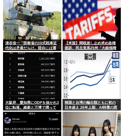
清谷信一「防衛省の10式戦車近
【米国】関税差し止め求め政権
代化は矛盾だらけ。陸自には運
提訴、民主党系25州「大統領権
用理念もコスト意識もない」
限逸脱」
大阪府、愛知県にGDPを抜かれ3
韓国と台湾の輸出額ともに初の
位に転落。維新と万博で潤って
日本超え 26年上期、AI特需の恩
るはずじゃ…
恵で差