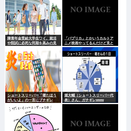
障害年金受給大学生ワイ、就活
「パプリカ」とかいうカルトア
や院試に必死な同期を高みの見
ニメ映画やってるんだけど見と
物www
くべき？
ショートスリーパー「寝たほう
堀大輔（ショートスリーパー代
がいいよ」の一言にブチギレ
表）さん、ガチギレwww