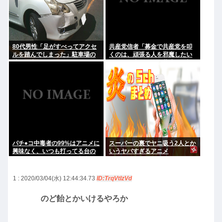
80代男性「足がすべってアクセ
共産党信者「募金で共産党を叩
ルを踏んでしまった」駐車場の
くのは、頑張る人を邪魔したい
壁に衝突
という日本人らしい薄暗い欲望
のせい」
パチ●コ中毒者の99%はアニメに
スーパーの裏でヤニ吸う2人とか
興味なく、いつも打ってる台の
いうヤバすぎるアニメ
原作も知らないという不都合な
真実
1 : 2020/03/04(水) 12:44:34.73
ID:TrqVtIzVd
のど飴とかいけるやろか