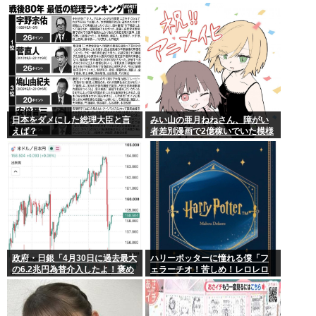
∀ﾟ)━━━━!!
日本をダメにした総理大臣と言
みい山の亜月ねねさん、障がい
えば？
者差別漫画で2億稼いでいた模様
www
政府・日銀「4月30日に過去最大
ハリーポッターに憧れる僕「フ
の6.2兆円為替介入したよ！褒め
ェラーチオ！苦しめ！レロレロ
てよ！」
レロ」敵「うっ 」