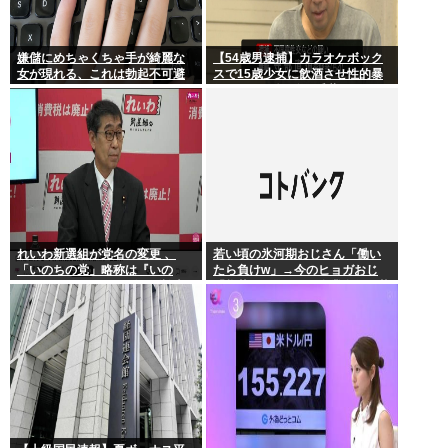
嫌儲にめちゃくちゃ手が綺麗な
【54歳男逮捕】カラオケボック
女が現れる、これは勃起不可避
スで15歳少女に飲酒させ性的暴
行 スマホで撮影か 千葉
れいわ新選組が党名の変更 、
若い頃の氷河期おじさん「働い
「いのちの党」略称は『いの
たら負けw」→今のヒョガおじ
ち』 SNSではTIM・ゴルゴ松本
「惣菜たけぇよ..」 自業自得で草
に言及「ゴルゴ出馬確定」「党
首は決まり」