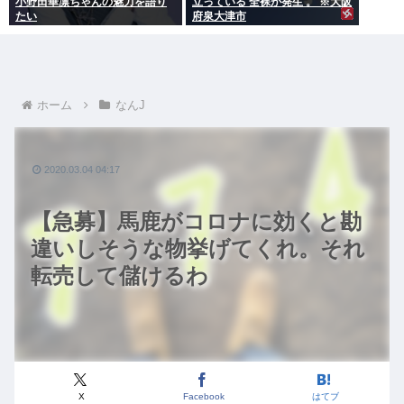
小野田華凛ちゃんの魅力を語り
立っている 全裸が発生 。 ※大阪
たい
府泉大津市
ホーム
なんJ
2020.03.04 04:17
【急募】馬鹿がコロナに効くと勘
違いしそうな物挙げてくれ。それ
転売して儲けるわ
X
Facebook
はてブ