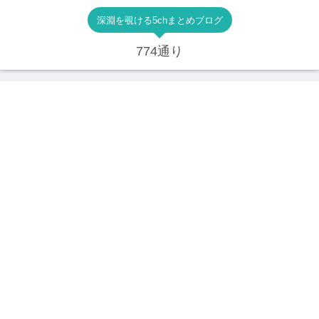
深淵を覗ける5chまとめブログ
774通り