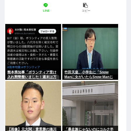
LINE
コピー
熊本県知事「ボランティア受け
竹田天皇、小学生に「Snow
入れ態勢整いました！週末は万
Manに女がいたらSnow Manじ
全な準備で被災地へお越しくだ
ゃない」で男系天皇を熱弁www
さい！」ケンモ、行くぞ
【画像】元大関・貴景勝の湊川
「暴走族じゃないのにコルク半