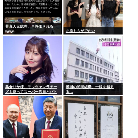
菅直人元総理、再評価される
北原ももがでかい
www
島倉りか様、モッツァレラチー
米国の民間組織、一線を越え
ズを巡ってスーパー店員とバト
る…
ル勃発ｗｗｗ