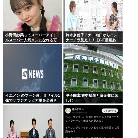
小野田紗栞ってスーパーアイド
鈴木奈穂子アナ 袖口からイン
ルスーパー人気メンになれる可
ナーチラ見え！！【GIF動画あ
能性あったよな？
り】
イエメン のフーシ派、ミサイル1
甲子園出場校 猛暑と資金難に苦
発でサウジアラビア軍を全滅さ
しむ
せてしまうww