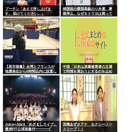
プーチン「あえて申し上げま
靖国前の愛国高級のり弁屋、事
す。 助けてください。」
業停止。なぜネトウヨは買って
あげなかったの？
【高市画像】台湾とフランスが
中国「日本は原爆被害者の立場
地震発生から6時間以内に設置し
で同情を買おうとするのを止め
た避難所がこれwww
ろ」
Juice=Juice「めざましライブ」
宮﨑あずさアナ セクシーノー
豊洲PIT公演画像ｷﾀ━━━━(ﾟ
スリーブ！！