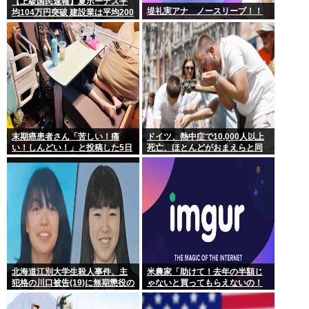
【上級国民速報】夏ボーナス平
堤礼実アナ ノースリーブ！！
均104万円突破 建設業は平均200
万円超 なお対象は大手163社93
万人、全就業者の1%強
末期癌患者さん「苦しい！痛
ドイツ、熱中症で10,000人以上
い！しんどい！」と投稿した5日
死亡、ほとんどがおまえらと同
後に穏やかに旅立つ
年代、若者は元気
北海道江別大学生殺人事件、主
米農家「助けて！去年の半額じ
犯格の川口被告(19)に無期懲役の
ゃないと買ってもらえないの！
判決
作れば作るほど赤字で死にそ
う！」