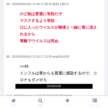
49 : 2020/03/04(水) 12:49:17.08
ID:QbEL18R+0
のど飴は普通に有効だぞ
マスクするより有効
口に入ったウイルスが唾液と一緒に胃に流さ
れるから
胃酸でウイルスは死ぬ
96 : 2020/03/04(水) 12:52:17.23
ID:vmyEGoVO0
>>49
インフルは胃からも普通に感染するので、コ
ロナもダメやろ
SPONSOR
112 : 2020/03/04(水) 12:53:29.79
ID:5TCZNSQWd
>>96
ホーム
検索
トップ
サイドバー