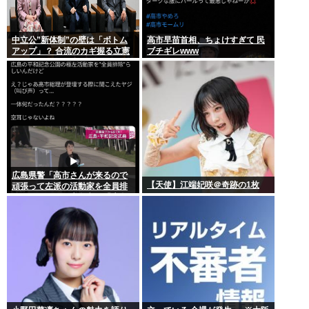
中立公”新体制”の壁は「ボトム
高市早苗首相、ちょけすぎて 民
アップ」？ 合流のカギ握る立憲
ブチギレwww
広島県警「高市さんが来るので
【天使】江端妃咲＠奇跡の1枚
頑張って左派の活動家を全員排
除しました！」広島市民「広島
から出てけ！」結局ヤジが飛ぶ