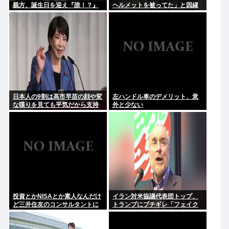
親方、誕生日を迎え『誰！？』
ヘルメットを被ってた」と因縁
と話題に
つけて暴行 少年らと父親(37)逮
捕
日本人の9割は高市早苗の顔や変
左ハンドル車のデメリット、意
な喋りを見ても平気だから支持
外と少ない
率9割。学校の美術科と音楽科は
しっかりして！
投資とかNISAとか素人なんだけ
イラン対米協議代表団トップ、
ど三井住友のコンサルタントに
トランプにブチギレ「フェイク
相談した方がいいのか？
ニュースばかり、約束を守れ。
劇場型はもうたくさん」