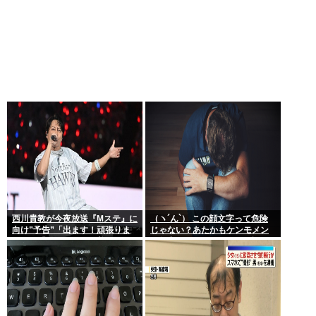
西川貴教が今夜放送『Mステ』に
（ヽ´ん`） この顔文字って危険
向け”予告”「出ます！頑張りま
じゃない？あたかもケンモメン
す！」「恐らくアレも着ま
が無害で優しい一般人だと誤解
す！」期待膨らむ
させる恐れがある