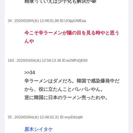
精液っていえば少子化も解決か😭
34 : 2020/03/04(水) 12:48:01.86
ID:UOgyUWEaa
今こそ辛ラーメンが陽の目を見る時やと思う
んや
183 : 2020/03/04(水) 12:58:13.36
ID:w2WFzQE60
>>34
辛ラーメンはダメだろ。韓国で感染爆発中だ
から、役に立たんことバレバレやん。
逆に韓国に日本のラーメン売ったれや。
35 : 2020/03/04(水) 12:48:02.31
ID:vnyiD6zqM
原木シイタケ