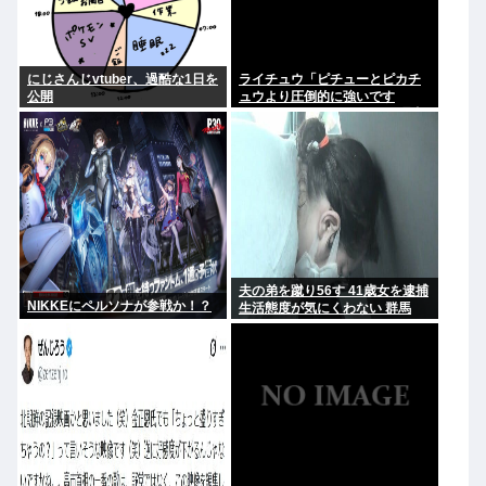
にじさんじvtuber、過酷な1日を
ライチュウ「ピチューとピカチ
公開
ュウより圧倒的に強いです
www」←こいつが不人気な理由
夫の弟を蹴り56す 41歳女を逮捕
NIKKEにペルソナが参戦か！？
生活態度が気にくわない 群馬