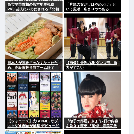
高市早苗首相の熊本地震視察
「片親の女だけはやめとけ」と
PV、芸人にバカにされる「北朝
いう風潮、広まりつつある
鮮の記録映画かと思った。金正
恩ですら盛りすぎって言うぞ」
日本人が高級じゃなくなったた
【画像】最近のJKダンス部、迫
め、高級海苔弁当ブーム終了
力がすごい
www
【ジャニーズ】光GENJI、サブ
『徹子の部屋』きょう7日の内容
スク&DL配信が解禁 デビュー39
を急きょ変更 「追悼・寿美花代
周年迎える8月19日から40周年
さん」放送へ 当初の予定「放送