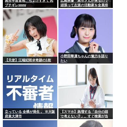
高市早苗首相、ちょけすぎて 民
広島県警「高市さんが来るので
ブチギレwww
頑張って左派の活動家を全員排
除しました！」広島市民「広島
から出てけ！」結局ヤジが飛ぶ
小野田華凛ちゃんの魅力を語り
【天使】江端妃咲＠奇跡の1枚
たい
立っている 全裸が発生 。 ※大阪
【スマホ】急増する「自分の頭
府泉大津市
で考えない子」。すぐ検索が当
たり前に 「タイパ」至上主義