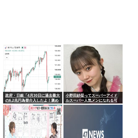
政府・日銀「4月30日に過去最大
小野田紗栞ってスーパーアイド
の6.2兆円為替介入したよ！褒め
ルスーパー人気メンになれる可
てよ！」
能性あったよな？