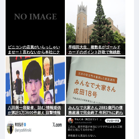
ビニコンの店員がいらっしゃい
早稲田大生、複数名がゴールド
ませー！言わないから本社にク
カードのポイント詐欺で無銭飲
レームいれてやりましたよ！
食
www
八田與一容疑者、詰む 情報提供
みんなで大家さん 2881億円の債
が累計1万3600件超え 目撃情報
務超過で完全終了 年利7%に釣ら
は「関東」が最多
れた3万人超の弱者の老後資金
2000億円が消滅