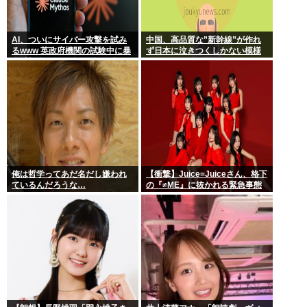
AI、ついにサイバー攻撃を試み
中国、高品質な”新幹線”が作れ
るwww 英政府機関の試験中に暴
ず日本に泣きつくしかない模様
走「架空人物になり承認要求」
www
俺は哲学ってあだ名だし嫌われ
【衝撃】Juice=Juiceさん、格下
ているんだろうな…
の『≠ME』に抜かれる緊急事態
ｗｗｗｗｗｗｗｗｗｗｗｗ