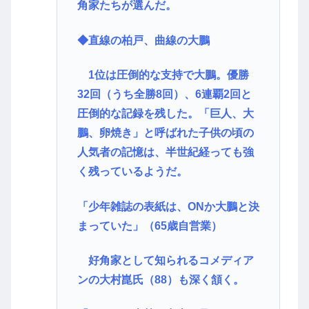
角家たちが選んだ。
◆直線の柏戸、曲線の大鵬
1位は圧倒的な支持で大鵬。優勝
32回（うち全勝8回）、6連覇2回と
圧倒的な記録を残した。「巨人、大
鵬、卵焼き」と呼ばれた子供の頃の
人気者の記憶は、半世紀経っても強
く残っているようだ。
「少年雑誌の表紙は、ONか大鵬と決
まっていた」（65歳自営業）
好角家として知られるコメディア
ンの大村崑氏（88）も深く頷く。