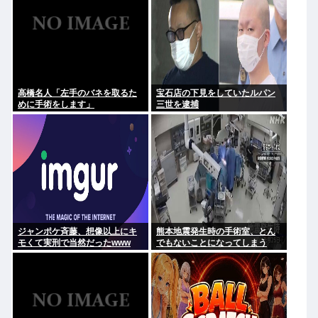
高橋名人「左手のバネを取るた
宝石店の下見をしていたルパン
めに手術をします」
三世を逮捕
ジャンポケ斉藤、想像以上にキ
熊本地震発生時の手術室、とん
モくて実刑で当然だったwww
でもないことになってしまう
www