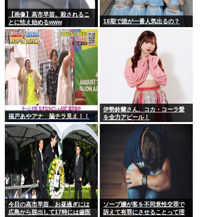
【画像】高市早苗、殺されるこ
18期で誰が一番人気出るの？
とに怯え始めるwww
伊勢鈴蘭さん、コカ・コーラ愛
福戸あやアナ 脇チラ見え！！
を全力アピール！
今日の高市早苗、お昼過ぎには
ソープ嬢が客を不同意性交罪で
広島から脱出して17時には歯医
訴えて有罪にさせることって理