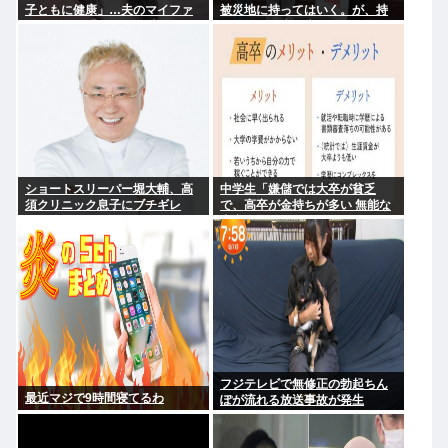
子ともに健康」…夫のマイファ
被災地に持ってはいく。が、持
ス・Hiroは「いいね」 森進一&
って行った先で党の活動のため
森昌子さんの孫
に使う」
ショートスリーパー堀大輔、高
中学生「嫌儲では大卒が貧乏
須クリニック息子にブチギレ
で、高卒が金持ちが多い 無能な
www
大卒の集まりw」エックスで一万
いいね
フジテレビで無修正の勃起ちん
最近マジで9時間寝てるわ
ぽが流れる放送事故が発生