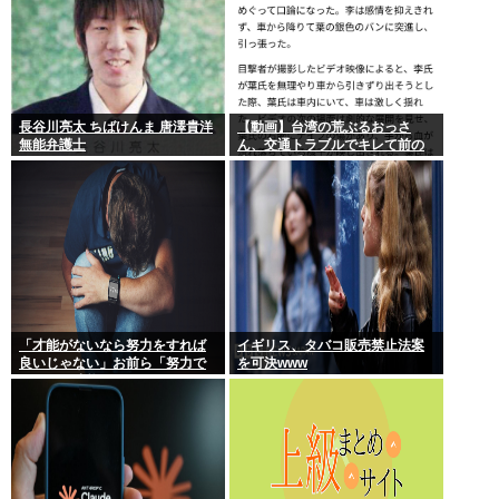
長谷川亮太 ちばけんま 唐澤貴洋
【動画】台湾の荒ぶるおっさ
無能弁護士
ん、交通トラブルでキレて前の
車の運転手をナイフで斬りつけ
るも壮絶な返り討ちにあう
「才能がないなら努力をすれば
イギリス、タバコ販売禁止法案
良いじゃない」お前ら「努力で
を可決www
きるのも才能だよ」←は？