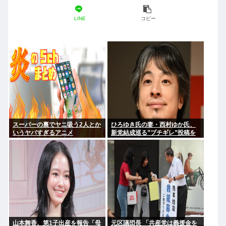
LINE
コピー
スーパーの裏でヤニ吸う2人とか
ひろゆき氏の妻・西村ゆか氏、
いうヤバすぎるアニメ
新党結成巡る”ブチギレ”投稿を
謝罪「配慮に欠けた行動でし
た」 夫婦で投稿
山本舞香、第1子出産を報告「母
元区議団長 「共産党は義援金を