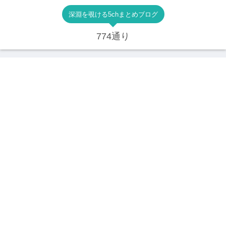
深淵を覗ける5chまとめブログ
774通り