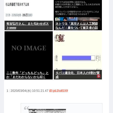
有吉弘行さん、また匂わせポス
ネトウヨ「高市さんは人工関節
トwww
なんだ！膝をついて被災者の話
聞くとか拷問だろ！」⇒高市の
膝に人工関節の手術痕が見当た
らない
ここ数年「どっちもどっち」と
タバコ違法化、日本人の9割が賛
か「まだわからないから叩く
成
な」とかゆうチキン野郎が増え
たけどどっから来たの？(´・ω・
`)
1 : 2020/03/04(水) 10:51:21.47
ID:pLDuIl1X9