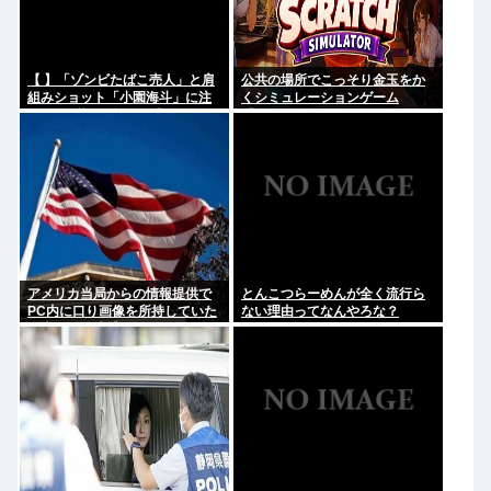
【 】「ゾンビたばこ売人」と肩
公共の場所でこっそり金玉をか
組みショット「小園海斗」に注
くシミュレーションゲーム
がれる”厳しい視線” 「レギュラ
「Ball Scratch Simulator」が
ー剥奪も選択肢のひとつに」
Steamで発表される
アメリカ当局からの情報提供で
とんこつらーめんが全く流行ら
PC内に口り画像を所持していた
ない理由ってなんやろな？
日本人男を逮捕