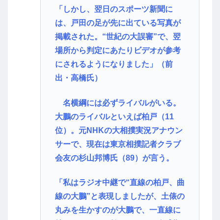
「しかし、翌日のスポーツ新聞に
は、戸田の足が先に出ている写真が
掲載された。“世紀の大誤審”で、翌
場所から判定にあたりビデオが参考
にされるようになりました」（前
出・高橋氏）
名横綱には必ずライバルがいる。
大鵬のライバルといえば柏戸（11
位）。元NHKの大相撲実況アナウン
サーで、現在は東京相撲記者クラブ
会友の杉山邦博氏（89）が言う。
「私はラジオ中継で“直線の柏戸、曲
線の大鵬”と表現しましたが、土俵の
丸みを生かすのが大鵬で、一直線に