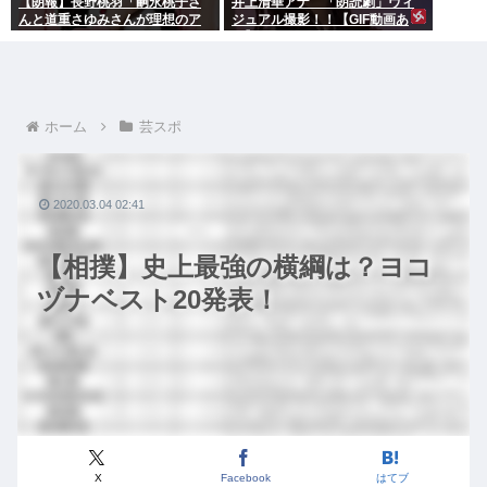
【朗報】長野桃羽「嗣永桃子さ
井上清華アナ 「朗読劇」ヴィ
んと道重さゆみさんが理想のア
ジュアル撮影！！【GIF動画あ
イドル像」
り】
ホーム
芸スポ
2020.03.04 02:41
【相撲】史上最強の横綱は？ヨコ
ヅナベスト20発表！
X
Facebook
はてブ