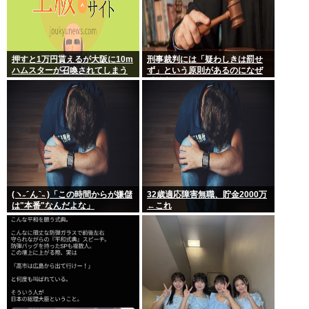
押すと1万円貰えるが大阪に10m
刑事裁判には「疑わしきは罰せ
ハムスターが召喚されてしまう
ず」という原則があるのになぜ
ボタン
「性交の同意がなかった」とい
う確かめようが無いもので有罪
になるの？
(ヽ˶ ᷇ ん ᷆ ˵ )「この時間からが嫌儲
32歳適応障害無職、貯金2000万
は"本番"なんだよな」
←これ