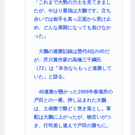
「これまで大勢の力士を見てきまし
たが、やはり最強は大鵬です。立ち
合いでは相手を真っ正面から受け止
め、どんな展開になっても負けなか
った」
大鵬の連勝記録は歴代4位の45だ
が、芥川賞作家の高橋三千綱氏
（72）は「本当ならもっと連勝して
いた」と語る。
46連勝が懸かった1969年春場所の
戸田との一番。押し込まれた大鵬
は、土俵際で際どく突き落とし。軍
配は大鵬に上がったが、物言いがつ
き、行司差し違えで戸田の勝ちに。