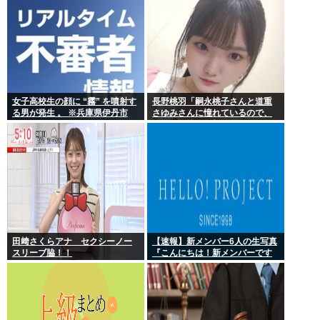
女子高校生の顔に “霧” を噴射す
長野桃羽「嗣永桃子さんと道重
る男が発生 。 ※兵庫県伊丹市
さゆみさんに憧れているので、
ふたりの憧れの部分をぎゅっと
集めた存在になり
田﨑さくらアナ セクシーノー
【速報】新メンバー6人の生写真
スリーブ脇！！
『こんにちは！新メンバーです
☆』