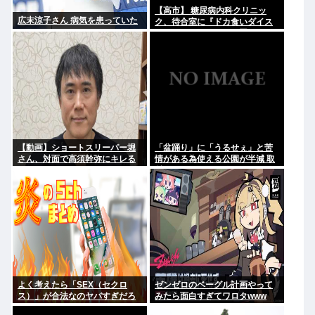
【高市】 糖尿病内科クリニッ
広末涼子さん 病気を患っていた
ク、待合室に『ドカ食いダイス
キ！もちづきさん』を置いてし
まい炎上
【動画】ショートスリーパー堀
「盆踊り」に「うるせぇ」と苦
さん、対面で高須幹弥にキレる
情がある為使える公園が半減 取
材ではうるさいと答える住民は
おらず こどおじみたいのが電話
してんだろな
よく考えたら「SEX（セクロ
ゼンゼロのベーグル計画やって
ス）」が合法なのヤバすぎだろ
みたら面白すぎてワロタwww