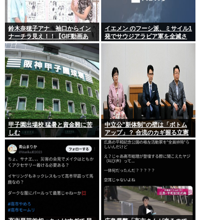
鈴木奈穂子アナ 袖口からイン
イエメン のフーシ派、ミサイル1
ナーチラ見え！！【GIF動画あ
発でサウジアラビア軍を全滅さ
り】
せてしまうww
甲子園出場校 猛暑と資金難に苦
中立公”新体制”の壁は「ボトム
しむ
アップ」？ 合流のカギ握る立憲