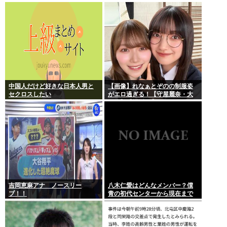
者に寄ってそのまま帰宅
論上可能？
中国人だけど好きな日本人男と
【画像】れなぁとぞのの制服姿
セクロスしたい
がエロ過ぎる！【守屋麗奈・大
園玲】【櫻坂46】
吉岡恵麻アナ ノースリー
八木仁愛はどんなメンバー？僕
ブ！！
青の初代センターから現在まで
の活動を紹介