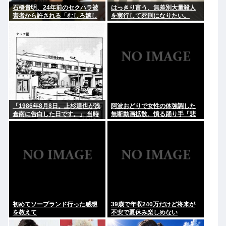
石橋貴明、24年前のセクハラ被
はっきり言う、無差別大量殺人
害者から許される「むしろ嬉し
を実行して死刑になりたい。
かったんですよ」
「1986年8月8日。上杉達也が浅
阿波おどりで女性の体強調した
倉南に告白した日です。」 当時
無断動画拡散、憤る踊り手「悲
の担当編集者とあだち充が達也
しいし気持ち悪い」…悪質なケ
と南になってそのシーンを再現
ースは警察への相談検討
→2.4万いいね
初めてソープランド行った感想
39歳で年収240万だけど将来が
を教えて
不安で夏休み楽しめない