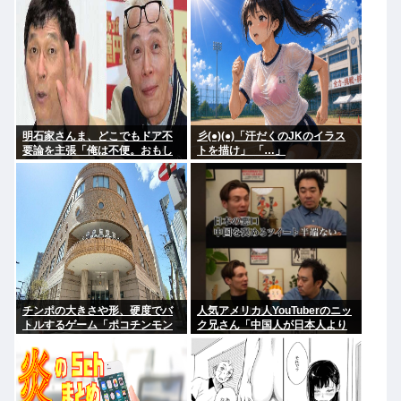
明石家さんま、どこでもドア不
彡(●)(●)「汗だくのJKのイラス
要論を主張「俺は不便。おもし
トを描け」 「…」
ろくない」
チンポの大きさや形、硬度でバ
人気アメリカ人YouTuberのニッ
トルするゲーム「ポコチンモン
ク兄さん「中国人が日本人より
スター」を作ろうと思う
マナーいいなんてあり得ない。
クソ過ぎ。中華料理も好きじゃ
ない」