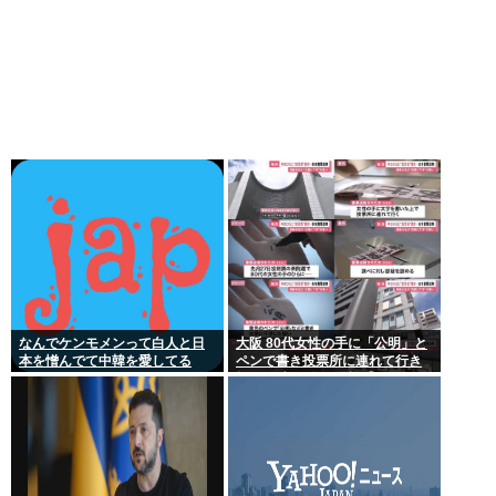
なんでケンモメンって白人と日
大阪 80代女性の手に「公明」と
本を憎んでて中韓を愛してる
ペンで書き投票所に連れて行き
の？
投票干渉 60女を送検【いさ酒
場】