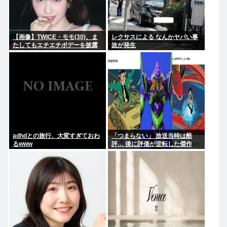
【画像】TWICE・モモ(30)、ま
レクサスによる なんかヤバい事
たしてもエチエチボデーを披露
故が発生
www
adhdとの旅行、大変すぎておわ
「つまらない」 放送当時は酷
るwww
評… 後に評価が逆転した傑作
『ルパン三世』 再放送で視聴率
30%超え 誰もが知る名作に