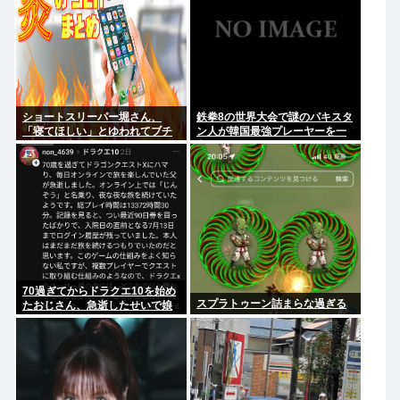
ショートスリーパー堀さん、
鉄拳8の世界大会で謎のパキスタ
「寝てほしい」とゆわれてブチ
ン人が韓国最強プレーヤーを一
ギレたり泣き出したりしてしま
方的にボコして約5000万円ゲッ
う…
ト
70過ぎてからドラクエ10を始め
スプラトゥーン詰まらな過ぎる
たおじさん、急逝したせいで娘
に色々開示されてしまう