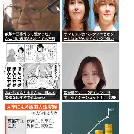
飯塚幸三事件って酷かったよ
ケンモメンはパンティーとかソ
な…別に逮捕されなくても不思
ックスはどのタイミングで買い
議は無いのに上級上級叩かれま
替えてるの？
くってさ
みいちゃんと山田さん、日本の
森香澄アナ ボディコン、谷
警察なめすぎで炎上www
間、セクシーショット！！【GIF
動画あり】