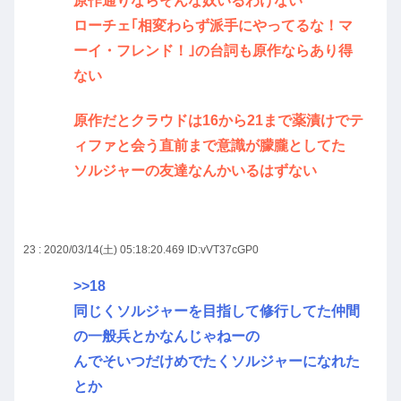
原作通りならそんな奴いるわけない
ローチェ｢相変わらず派手にやってるな！マ
ーイ・フレンド！｣の台詞も原作ならあり得
ない
原作だとクラウドは16から21まで薬漬けでテ
ィファと会う直前まで意識が朦朧としてた
ソルジャーの友達なんかいるはずない
23 : 2020/03/14(土) 05:18:20.469
ID:vVT37cGP0
>>18
同じくソルジャーを目指して修行してた仲間
の一般兵とかなんじゃねーの
んでそいつだけめでたくソルジャーになれた
とか