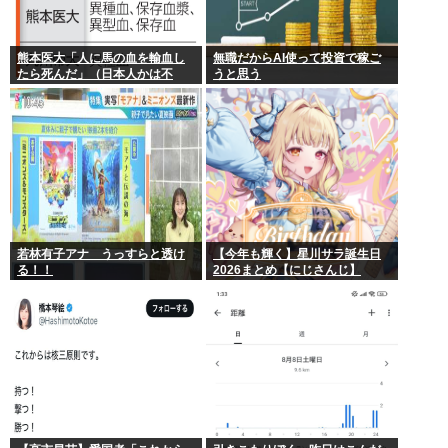
熊本医大「人に馬の血を輸血し
無職だからAI使って投資で稼ご
たら死んだ」（日本人かは不
うと思う
明）
若林有子アナ うっすらと透け
【今年も輝く】星川サラ誕生日
る！！
2026まとめ【にじさんじ】