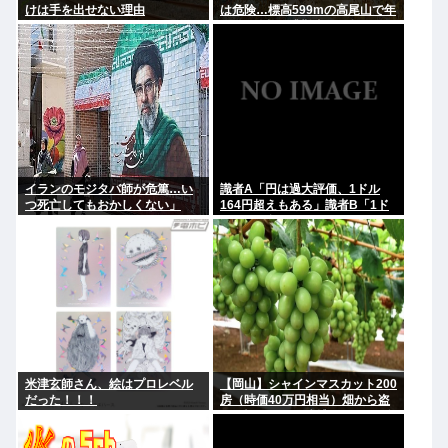
けは手を出せない理由
は危険…標高599mの高尾山で年
間100件超の遭難事故を起こして
いる"張本人"「中高年の転倒事
故」
イランのモジタバ師が危篤…い
識者A「円は過大評価、1ドル
つ死亡してもおかしくない」
164円超えもある」識者B「1ド
ル140円台もある」どっちなの
米津玄師さん、絵はプロレベル
【岡山】シャインマスカット200
だった！！！
房（時価40万円相当）畑から盗
んだ疑いで男を逮捕 ネットで販
売