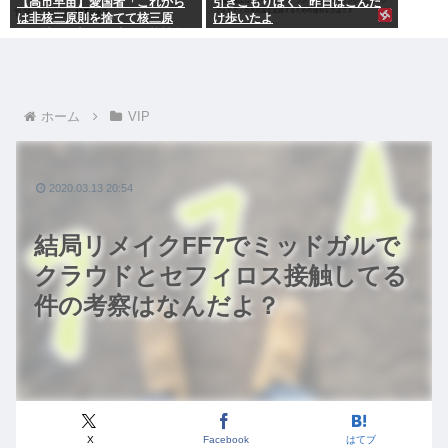
【高市早苗】愛国者「これから
引きこもりぼく、昨日はこんだ
は非核三原則を捨てて核三原
け歩いたよ
則。持つ！撃つ！勝つ！核戦争
には慣れている、試してみる
か？」
ホーム
VIP
2020.03.13 20:54
結局リメイクFF7でミッドガルで
クラウドとセフィロス接触してる
件の考察はなんだよ？
X
Facebook
はてブ