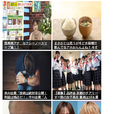
やめる人も多くなるんじゃない
い説
かな?」
西尾桃アナ セクシーノースリ
まさかとは思うが今どき味噌汁
ーブ脇！！
飲んでるアホおらんよね？ 今す
ぐ捨てろ！死んでも知らんぞ！⚰
米AI企業「技術は絶対非公開！
【画像】品評会 京都のチアリー
利益は独占だ！」中AI企業「人
ダー部の女子高生 童貞は10を選
類に公開します、独り占めなん
ぶらしい
て罰が当たる」これ