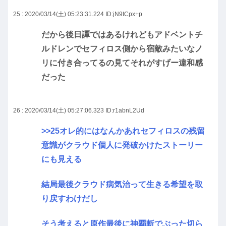
25 : 2020/03/14(土) 05:23:31.224
ID:jN9tCpx+p
だから後日譚ではあるけれどもアドベントチ
ルドレンでセフィロス側から宿敵みたいなノ
リに付き合ってるの見てそれがすげー違和感
だった
26 : 2020/03/14(土) 05:27:06.323
ID:r1abnL2Ud
>>25
オレ的にはなんかあれセフィロスの残留
意識がクラウド個人に発破かけたストーリー
にも見える
結局最後クラウド病気治って生きる希望を取
り戻すわけだし
そう考えると原作最後に神覇斬でぶった切ら