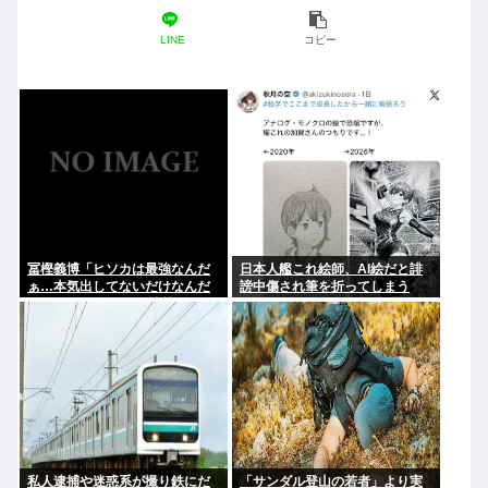
LINE
コピー
冨樫義博「ヒソカは最強なんだ
日本人艦これ絵師、AI絵だと誹
ぁ…本気出してないだけなんだ
謗中傷され筆を折ってしまう
ぁ…」 こいつのこの情熱なんな
の？
私人逮捕や迷惑系が撮り鉄にだ
「サンダル登山の若者」より実