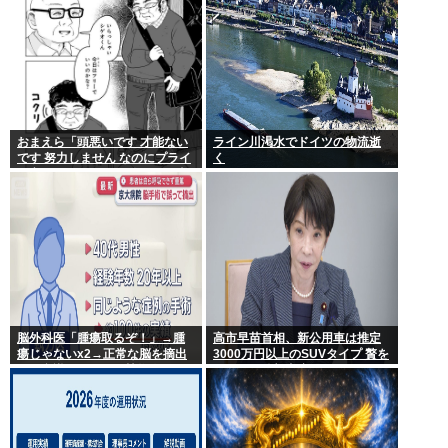
おまえら「頭悪いです 才能ない
ライン川渇水でドイツの物流逝
です 努力しません なのにプライ
く
ド高いです ネットに偉そうな事
書きます」←これなんで？
脳外科医「腫瘍取るぞ！」→腫
高市早苗首相、新公用車は推定
瘍じゃないx2→正常な脳を摘出
3000万円以上のSUVタイプ 贅を
され意識はあるのに植物人間に
尽くした後部座席でたばこを吸
うのが至福の時間か どんどん延
びる乗車時間