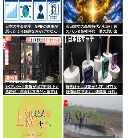
日本の年金制度、GPIFの運用が
浜田雅功の高校時代が壮絶！超
思ったより好調なおかげでなん
スパルタ高校時代 夏の思い出
とかなりそう
に共演者衝撃「ええ？」
1Kアパート家賃が10万円以上す
時代はヤニ復活か? JT、NTTを
る時代、年金14万円だと賃貸は
時価総額で抜く。煙草値上げし
無理、運転免許もなく移住も困
てもヤニ中人口へらずに加熱式
難
煙草のシュアのびる