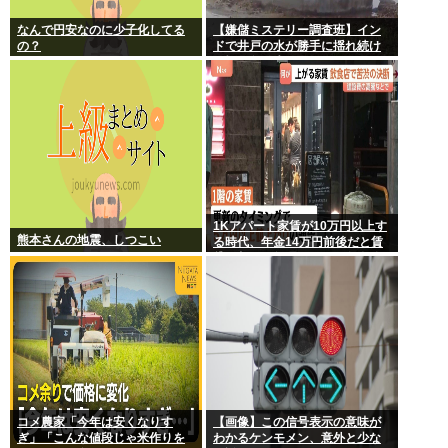
なんで円安なのに少子化してる
【嫌儲ミステリー調査班】イン
の？
ドで井戸の水が勝手に揺れ続け
る怪現象発生。しかも5日経って
も止まらない
1Kアパート家賃が10万円以上す
熊本さんの地震、しつこい
る時代、年金14万円前後だと賃
貸の都民は無理じゃね？ 運転免
許もなく移住も無理じゃね？
コメ農家「今年は安くなりす
【画像】この信号表示の意味が
ぎ」「こんな値段じゃ米作りを
わかるケンモメン、意外と少な