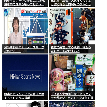
高市早苗、3000万円以上の新公
被災者「総理、大変なんですよ
用車内で煙草を吸ってしまう…
と詰め寄ると内閣府のジャケッ
トを着た人に『静かに 』とすご
まれた」
河出奈都美アナ ノースリーブ
親戚の経営してる漬物工場ある
が透ける！！
からニートの奴来いよ
熊本にボランティアが続々と集
【イオン北海道】ザ・ビッグデ
まってしまう… 嗚呼…
ー全品5%引 ケンモメンは何を買
うの？