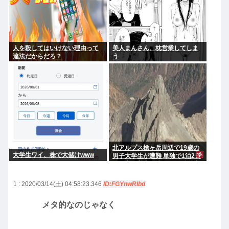
人を殺してはいけない理由って
美人まんさん、枕営業してしま
違法だからだろ？
う
北アルプス槍ヶ岳周辺で19歳の
大学生ワイ、株で大儲けwww
男子大学生が遭難 単独で1泊2日
の予定で入山も連絡取れず 警察
が9日以降捜索予定
1 : 2020/03/14(土) 04:58:23.346
ID:FGYnwRIbd
メタ的なのじゃなく