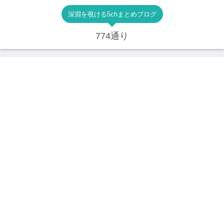
深淵を覗ける5chまとめブログ
774通り