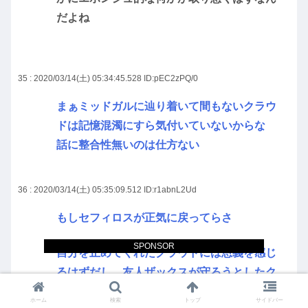
だよね
35 : 2020/03/14(土) 05:34:45.528
ID:pEC2zPQ/0
まぁミッドガルに辿り着いて間もないクラウ
ドは記憶混濁にすら気付いていないからな
話に整合性無いのは仕方ない
36 : 2020/03/14(土) 05:35:09.512
ID:r1abnL2Ud
もしセフィロスが正気に戻ってらさ
SPONSOR
自分を止めてくれたクラウドには恩義を感じ
るはずだし、友人ザックスが守ろうとしたク
ラウドは助けてやりたいって気持ちに変わっ
ホーム
検索
トップ
サイドバー