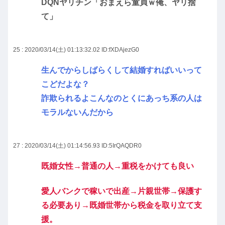
DQNヤリチン「おまえら童貞ｗ俺、ヤリ捨
て」
25 : 2020/03/14(土) 01:13:32.02
ID:fXDAjezG0
生んでからしばらくして結婚すればいいって
こどだよな？
詐欺られるよこんなのとくにあっち系の人は
モラルないんだから
27 : 2020/03/14(土) 01:14:56.93
ID:5IrQAQDR0
既婚女性→普通の人→重税をかけても良い
愛人バンクで稼いで出産→片親世帯→保護す
る必要あり→既婚世帯から税金を取り立て支
援。