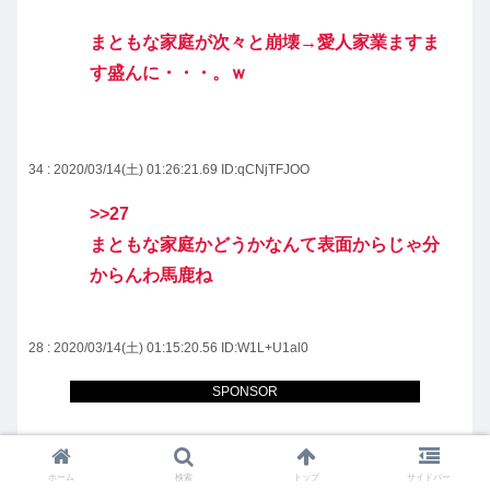
まともな家庭が次々と崩壊→愛人家業ますま
す盛んに・・・。ｗ
34 : 2020/03/14(土) 01:26:21.69
ID:qCNjTFJOO
>>27
まともな家庭かどうかなんて表面からじゃ分
からんわ馬鹿ね
28 : 2020/03/14(土) 01:15:20.56
ID:W1L+U1al0
呼んだアルニダか？
SPONSOR
30 : 2020/03/14(土) 01:19:52.66
ID:5IrQAQDR0
ホーム
検索
トップ
サイドバー