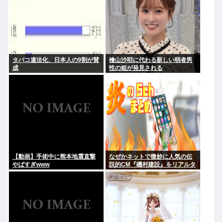
タバコ違法化、日本人の9割が賛
檜山沙耶に代わる新しい弱者男
成
性の姫が発見される
【動画】手術中に熊本地震直撃
なぜかネットで微妙に人気の伝
やばすぎwww
説的CM『磯村建設』をリアルタ
イムで見たことあるお爺さんモ
メンは存在するのか？