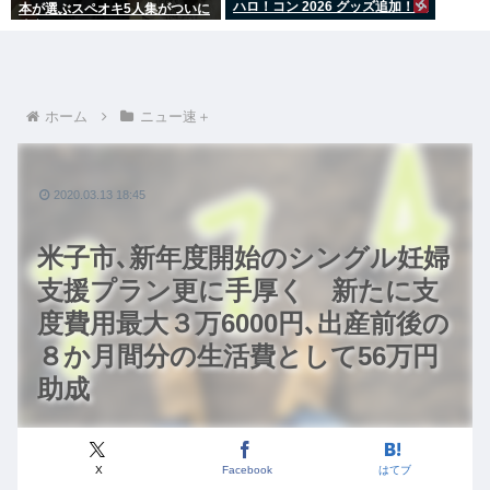
ハロ！コン 2026 グッズ追加！
本が選ぶスペオキ5人集がついに
決定してしまう
ホーム
ニュー速＋
2020.03.13 18:45
米子市､新年度開始のシングル妊婦
支援プラン更に手厚く 新たに支
度費用最大３万6000円､出産前後の
８か月間分の生活費として56万円
助成
X
Facebook
はてブ