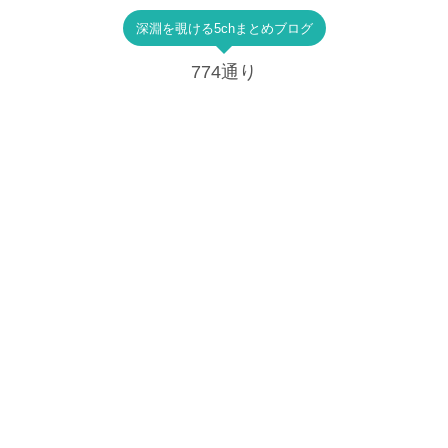
深淵を覗ける5chまとめブログ
774通り