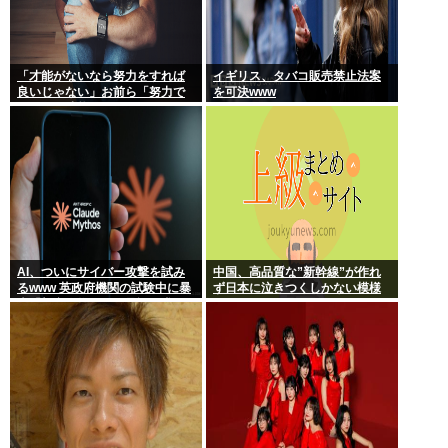
「才能がないなら努力をすれば
イギリス、タバコ販売禁止法案
良いじゃない」お前ら「努力で
を可決www
きるのも才能だよ」←は？
AI、ついにサイバー攻撃を試み
中国、高品質な”新幹線”が作れ
るwww 英政府機関の試験中に暴
ず日本に泣きつくしかない模様
走「架空人物になり承認要求」
www