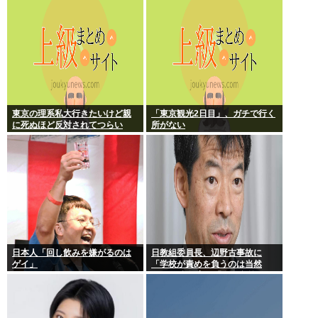
な音声が大音量で流れる 犯人は
不明
東京の理系私大行きたいけど親
「東京観光2日目」、ガチで行く
に死ぬほど反対されてつらい
所がない
日本人「回し飲みを嫌がるのは
日教組委員長、辺野古事故に
ゲイ」
「学校が責めを負うのは当然
だ」 平和教育は「存在意義」