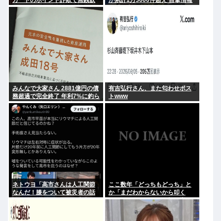
カードのポイント詐欺で無銭飲
が累計1万3600件超え 目撃情報
食
は「関東」が最多
みんなで大家さん 2881億円の債
有吉弘行さん、また匂わせポス
務超過で完全終了 年利7%に釣ら
トwww
れた3万人超の弱者の老後資金
2000億円が消滅
ネトウヨ「高市さんは人工関節
ここ数年「どっちもどっち」と
なんだ！膝をついて被災者の話
か「まだわからないから叩く
聞くとか拷問だろ！」⇒高市の
な」とかゆうチキン野郎が増え
膝に人工関節の手術痕が見当た
たけどどっから来たの？(´・ω・
らない
`)