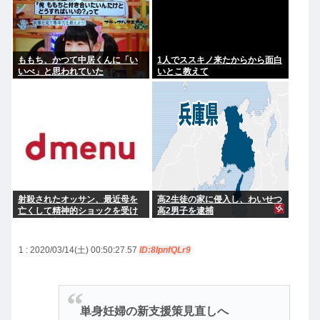
ももち、かつて中居くんに「い
1人でススキノ来たからから面白
いべ」と思われていた
いとこ教えて
射殺されたオッサン、最近母を
高2生徒の家に侵入し、わいせつ
亡くして精神的ショックを受け
高2男子を逮捕
ていたと判明
1 : 2020/03/14(土) 00:50:27.57
ID:8IpnfQLr9
単身妊婦の新支援策見直しへ