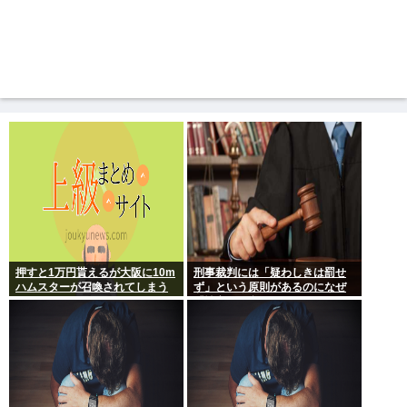
押すと1万円貰えるが大阪に10m
刑事裁判には「疑わしきは罰せ
ハムスターが召喚されてしまう
ず」という原則があるのになぜ
ボタン
「性交の同意がなかった」とい
う確かめようが無いもので有罪
になるの？