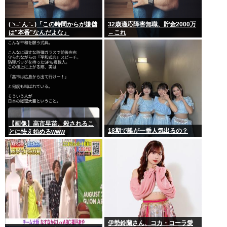
(ヽ˶ ᷇ ん ᷆ ˵ )「この時間からが嫌儲
32歳適応障害無職、貯金2000万
は"本番"なんだよな」
←これ
【画像】高市早苗、殺されるこ
18期で誰が一番人気出るの？
とに怯え始めるwww
伊勢鈴蘭さん、コカ・コーラ愛