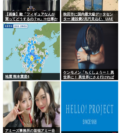
【画像】敵「フィギュアなんか
秋田市に国内最大級データセン
買ってどうするの？w」⇒仕事か
ター 建設費2兆円見込む、UAE
ら疲れて帰ってきて家にこんな
など投資
棚があったら疲れが吹き飛ぶだ
ろ？
ケンモメン「ちくしょうー！ 異
地震 熊本震度4
世界に！ 異世界にさえ行ければ
ー！(;△;)」 どうなるの？
アミーズ事務所の首領アミー谷