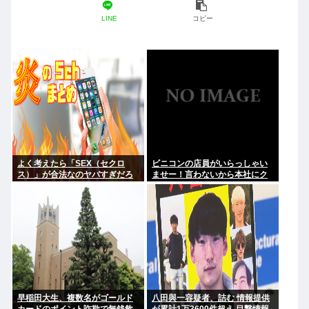
LINE
コピー
よく考えたら「SEX（セクロ
ビニコンの店員がいらっしゃい
ス）」が合法なのヤバすぎだろ
ませー！言わないから本社にク
レームいれてやりましたよ！
www
早稲田大生、複数名がゴールド
八田與一容疑者、詰む 情報提供