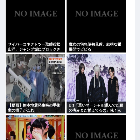
サイバーコネクトツー取締役松
魔女の宅急便初見僕、結構な鬱
山洋、ジャンプ垢にブロックさ
展開でビビる
れてお気持ち表明。何かあった
らまず晒す！これが令和のレス
バや！
【動画】熊本地震発生時の手術
B’z「重いマーシャル運んでた腰
室の様子がこれ
の痛みまだ覚えてるの」俺くん
「マーシャルって何？ 」