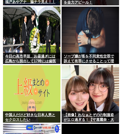
福戸あやアナ 脇チラ見え！！
を全力アピール！
今日の高市早苗、お昼過ぎには
ソープ嬢が客を不同意性交罪で
広島から脱出して17時には歯医
訴えて有罪にさせることって理
者に寄ってそのまま帰宅
論上可能？
中国人だけど好きな日本人男と
【画像】れなぁとぞのの制服姿
セクロスしたい
がエロ過ぎる！【守屋麗奈・大
園玲】【櫻坂46】