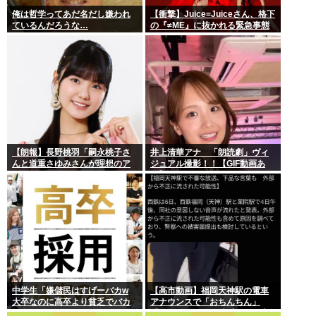
俺は哲学ってあだ名だし嫌われ
【衝撃】Juice=Juiceさん、格下
ているんだろうな…
の『≠ME』に抜かれる緊急事態
ｗｗｗｗｗｗｗｗｗｗｗｗ
【朗報】長野桃羽「嗣永桃子さ
井上清華アナ 「朗読劇」ヴィ
んと道重さゆみさんが理想のア
ジュアル撮影！！【GIF動画あ
イドル像」
り】
中学生「嫌儲民はすげーバカw
【高市動画】福岡天神駅の電車
大卒なのに高卒より貧乏でバカ
アナウンスで「おちんちん」
が多いw」エックスで一万いいね
「ちんぽ」などと連呼する不審