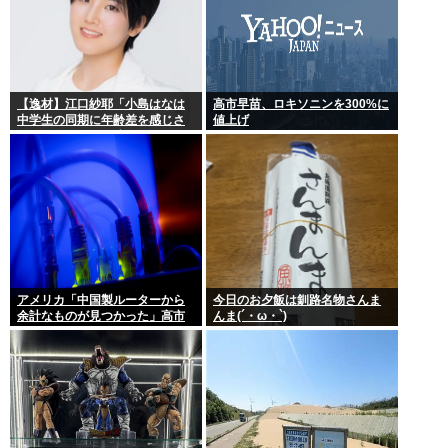
【逸材】江口紗耶「小島はなは
高市早苗、ロキソニンを300%に
中学生の同期に年齢差を感じさ
値上げ
せないように気を遣っている
が、同期2人は気づ
アメリカ「中国製ルーターから
今日のお夕飯は釧路名物さんま
余計なものが見つかった」高市
んま(´・ω・`)
どうするのこれ