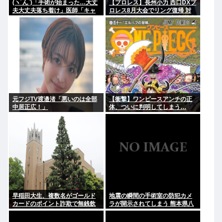
(ヽ´ん`)「手術が始まった…大丈
【プロレス】長州小力 西口DXプ
夫大丈夫落ち着け」医師「キャ
ロレス8月大会でリング復帰 対
ー地震よー！」(;ﾟんﾟ)「！？」
戦相手はクロちゃん 道交法違反
の疑いも不起訴に
元フジTV渡邉渚「悪いのは全部
【衝撃】ワンピースアンチの正
中居正広！」
体、ついに判明してしまう…
早稲田大生、複数名がゴールド
地震の瞬間の手術室の防犯カメ
カードのポイント詐欺で無銭飲
ラが開示されてしまう 熊本県八
食
代