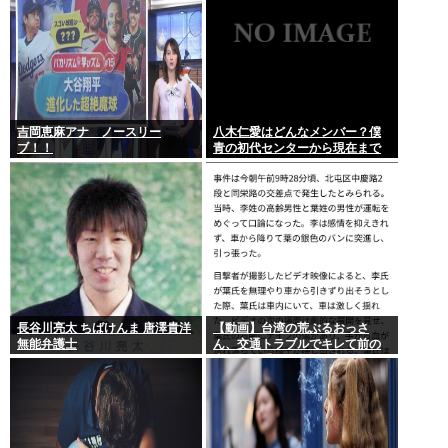
吉岡恵麻アナ ノースリー
八木仁愛はどんなメンバー？僕
ブ！！
青の初代センターから現在まで
の活動を紹介
長谷川亮太 ちばけんま 唐澤貴洋
【動画】台湾の荒ぶるおっさ
無能弁護士
ん、交通トラブルでキレて前の
車の運転手をナイフで斬りつけ
るも壮絶な返り討ちにあう