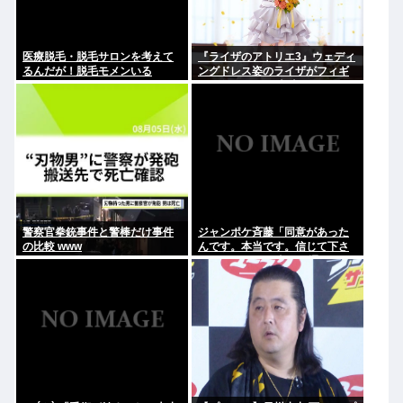
医療脱毛・脱毛サロンを考えて
『ライザのアトリエ3』ウェディ
るんだが！脱毛モメンいる
ングドレス姿のライザがフィギ
か？？
ュア化キタ───(ﾟ∀ﾟ)───!!!!!
警察官拳銃事件と警棒だけ事件
ジャンポケ斉藤「同意があった
の比較 www
んです。本当です。信じて下さ
い」 ←何でこの主張が通らない
の？