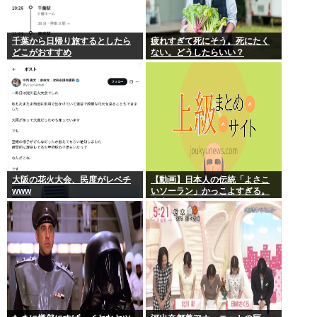
千葉から日帰り旅するとしたら
疲れすぎて死にそう。死にたく
どこがおすすめ
ない。どうしたらいい？
大阪の花火大会、民度がレベチ
【動画】日本人の伝統「よさこ
www
いソーラン」かっこよすぎる。
古来から我々のDNAに刻まれた
踊り