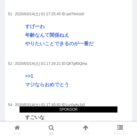
51 : 2020/03/14(土) 01:17:25.45
ID:yeI7lmUs0
すげーわ
年齢なんて関係ねえ
やりたいことできるのが一番だ
52 : 2020/03/14(土) 01:17:29.21
ID:Q6TgfGQma
>>1
マジならおめでとう
54 : 2020/03/14(土) 01:17:40.92
ID:LuYaAyJz0
SPONSOR
すごいな
何がすごいかわからんが絵はええよね
ホーム
検索
トップ
サイドバー