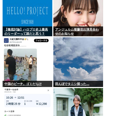
【徹底討論】ハロプロ史上最高
アンジュルム後藤花出演見合わ
のリーダーって誰だと思う？
せのお知らせ
中国のビーチ。ゴミだらけ
田んぼでタニシ採った…