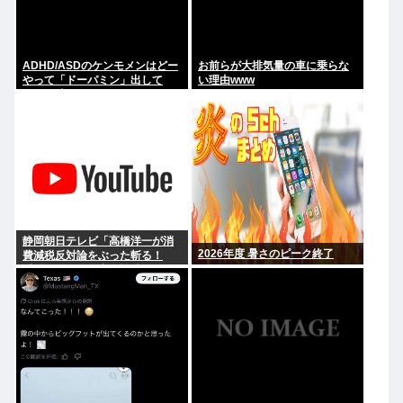
ADHD/ASDのケンモメンはどー
お前らが大排気量の車に乗らな
やって「ドーパミン」出して
い理由www
る？？助けて…
静岡朝日テレビ「高橋洋一が消
2026年度 暑さのピーク終了
費減税反対論をぶった斬る！
『財源ない』を完全論破」