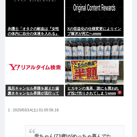
弁護士「オタクの献血は『女性
Xの収益化の仕様変更によりイン
の体内に自分の体液を入れる』
プ稼ぎが死亡へwww
のが目的。場合によっては不同
意性交罪に当たる」
風呂キャンセル界隈を超えた歯
ヒカキンの鬼茶、誰にも買われ
磨きキャンセル界隈が流行って
ず投げ売りされてしまうwww
しまう。
1 : 2020/03/14(土) 01:05:56.18
母ちゃん(73歳)がめっちゃ喜んでた