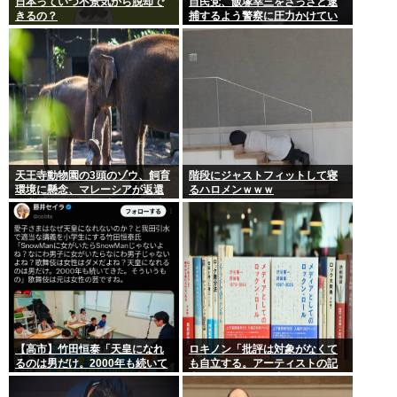
日本っていつ不景気から脱却で
自民党、飯塚幸三をさっさと逮
きるの？
捕するよう警察に圧力かけてい
たwww
天王寺動物園の3頭のゾウ、飼育
階段にジャストフィットして寝
環境に懸念、マレーシアが返還
るハロメンｗｗｗ
要求署名17万人。酷すぎる日本
の動物園
【高市】竹田恒泰「天皇になれ
ロキノン「批評は対象がなくて
るのは男だけ。2000年も続いて
も自立する。アーティストの記
きた伝統。歌舞伎も女は駄目だ
事に自分語りしか書かなくても
よね？」
OK」 これさぁ…