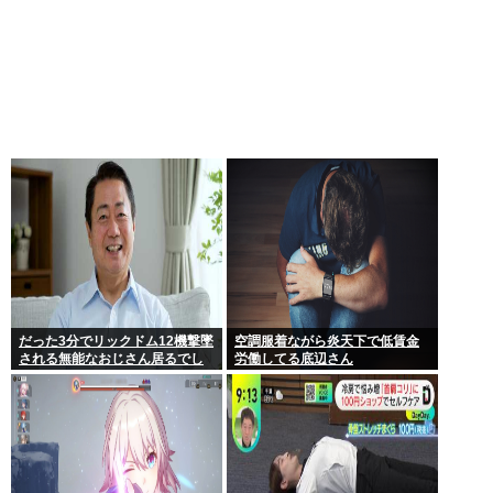
だった3分でリックドム12機撃墜
空調服着ながら炎天下で低賃金
される無能なおじさん居るでし
労働してる底辺さん
ょ