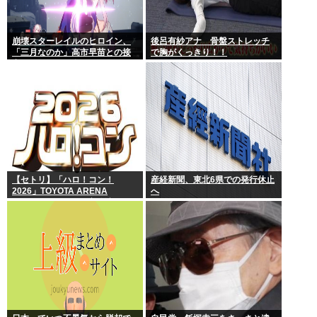
崩壊スターレイルのヒロイン、
後呂有紗アナ 骨盤ストレッチ
「三月なのか」高市早苗との接
で胸がくっきり！！
点があまりにも多すぎる。もし
かして早苗がモデル？
【セトリ】「ハロ！コン！
産経新聞、東北6県での発行休止
2026」TOYOTA ARENA
へ
TOKYO 8月8日昼・夜公演セッ
トリス