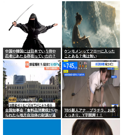
件、やはり元音声は動ありの動
画だった
中国や韓国には日本でいう侍や
ケンモメンってフローに入った
忍者にあたる存在っていたの？
ことある？俺は無い
全国知事会「食料品消費税1%や
TBS新人アナ ブラチラ、お尻
られたら地方自治体の財源が逼
くっきり、Y字開脚！！
迫してしまう 」…この流れ地方
税増税するしかないよ、もう