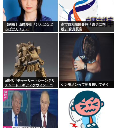
【朗報】山﨑愛生「けんぱなぱ
高市首相靖国参拝「適切に判
っぱぱん！」←
断」 官房長官
α世代『チャーリー・シーン？リ
ケンモメンって朝食抜いてそう
チャード・ギア？ケヴィン・コ
スナー？誰ですかそれ？？』何
故なのか