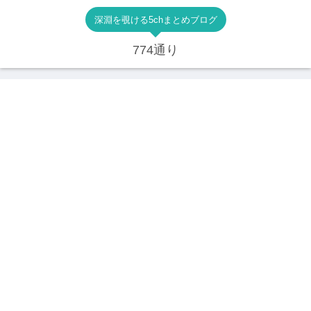
深淵を覗ける5chまとめブログ
774通り