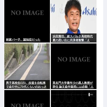
だり
浜田雅功、超スパルタ高校時代
林家パー子、認知症だった
夏の思い出に共演者衝撃「え
え？」「それはかわいそう」
男子高校生(15)、歩道を自転車
英名門大学最年少の黒人教授が
で走行中に70代くらいのおっさ
辞任 論文盗作疑惑には必殺「人
んに衝突し意識不明にさせてし
種差別ガー」で反撃
まう