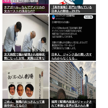
チアガール←なんでアメリカの
【高市速報】肛門が壊れている
女カーストの頂点なの?
日本人の割合→29.5%
京大病院で脳が破壊され植物状
日本人、ジャンク品の買い方す
態になった女性、意識は正常な
らわからなくなる…
ことが確認されおわる
ごめん、無職のおっさんって連
福岡で駅構内放送がジャックさ
休中何してるの？
れて卑猥な音声が流された事