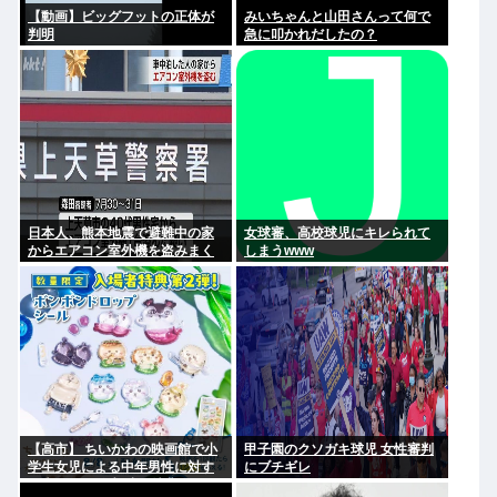
【動画】ビッグフットの正体が
みいちゃんと山田さんって何で
判明
急に叩かれだしたの？
日本人、熊本地震で避難中の家
女球審、高校球児にキレられて
からエアコン室外機を盗みまく
しまうwww
る
【高市】 ちいかわの映画館で小
甲子園のクソガキ球児 女性審判
学生女児による中年男性に対す
にブチギレ
る声かけが発生 映画特典をおね