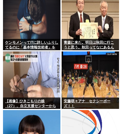
ケンモメンってITに詳しいふりし
青森に来た。明日は秋田に行こ
てるのに「基本情報技術者」を
うと思う。秋田ってなにあるん
難しいって言ってて笑ったわ
だ？
【画像】ひきこもりの娘
安藤萌々アナ セクシーポー
（27）、自立支援センターから
ズ！！
酷いスパルタ指導を受けてしま
う