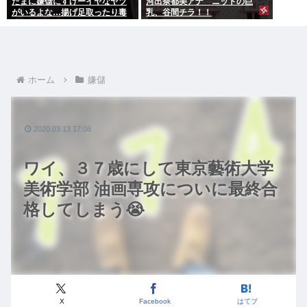
たまに嫌儲にすげーイヤなヤツ
河出奈都美アナ ニットの巨
がいるよな…揚げ足取ったり毒
乳、谷間チラ！！
吐いたり…
ホーム
嫌儲
2020.03.13 17:08
ワイ、３７歳にして東京藝術大学
美術学部 油画専攻についに最終合
格してしまう😭
X
Facebook
はてブ