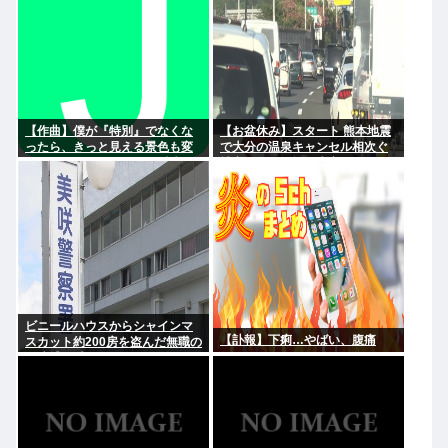
【作曲】僕が『特別』でなくな
【お盆休み】スタート 熊本地震
ったら、きっと見える景色も変
で大分の温泉キャンセル相次ぐ
わってしまう。⋯だから曖昧で
被害なしでも旅行先変更
いい。どうか、白黒ハッキリさ
せないで
ビニールハウスからシャインマ
【訃報】下痢…やばい、腹痛
スカット約200房を盗んだ無職の
男逮捕 岡山