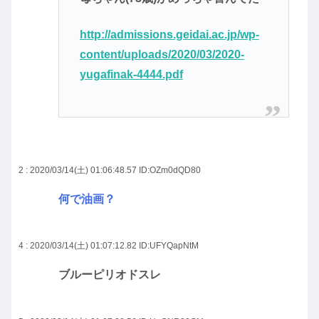
http://admissions.geidai.ac.jp/wp-
content/uploads/2020/03/2020-
yugafinak-4444.pdf
2 : 2020/03/14(土) 01:06:48.57
ID:OZm0dQD80
何で油画？
4 : 2020/03/14(土) 01:07:12.82
ID:UFYQapNtM
ブルーピリオドスレ