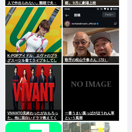
人で外出られない」難聴で夫・
郷」 9月に劇場上映
ペーと「筆談」…自宅全焼から
約1年
K-POPアイドル、エヴァのプラ
歌手の松山千春さん（70）
グスーツを着てライブをしてし
まう…これは非常にえちち
VIVANTO見終わったがおもろっ
一番うまい葉っぱがほうれん草
た。他に面白いドラマ教えてく
という風潮
れ