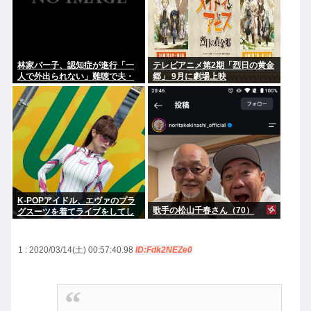
林家パー子、認知症が進行「一
テレビアニメ第2期「烈日の黄金
人で外出られない」難聴で夫・
郷」 9月に劇場上映
ペーと「筆談」…自宅全焼から
約1年
K-POPアイドル、エヴァのプラ
歌手の松山千春さん（70）
グスーツを着てライブをしてし
まう…これは非常にえちち
1 : 2020/03/14(土) 00:57:40.98
ID:Fdk2NEZe0