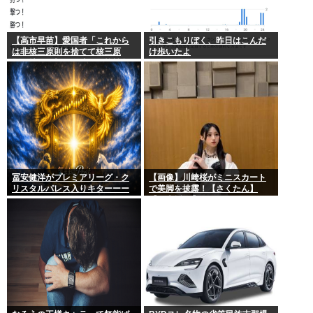
【高市早苗】愛国者「これから
引きこもりぼく、昨日はこんだ
は非核三原則を捨てて核三原
け歩いたよ
則。持つ！撃つ！勝つ！核戦争
には慣れている、試してみる
か？」
冨安健洋がプレミアリーグ・ク
【画像】川﨑桜がミニスカート
リスタルパレス入りキターーー
で美脚を披露！【さくたん】
ーーー！
【乃木坂46】