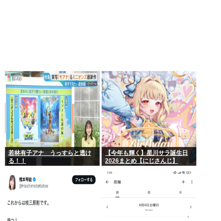
若林有子アナ うっすらと透け
【今年も輝く】星川サラ誕生日
る！！
2026まとめ【にじさんじ】