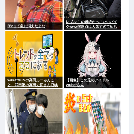
レブル この超絶かっこいいバイ
B’zって急に消えたよな
クwww問題点は人気すぎてめち
ゃくちゃ乗ってるやついるwww
wakatteTVの高田ふーみんこ
【画像】この兎のアイドル
と、武田塾の高田史拓さん召喚
vtuberさん
スレ