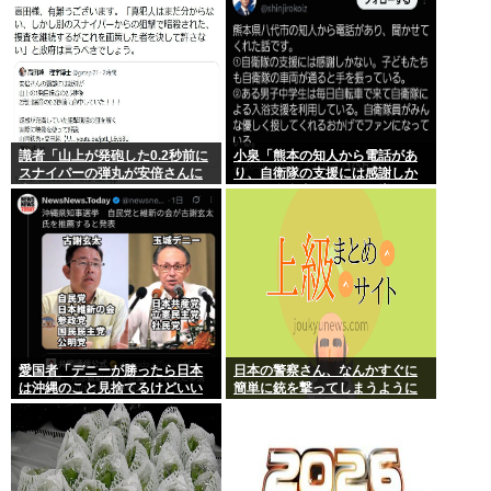
識者「山上が発砲した0.2秒前に
小泉「熊本の知人から電話があ
スナイパーの弾丸が安倍さんに
り、自衛隊の支援には感謝しか
当たっていた！」 これ。
ない、自衛隊のファンが増えて
るとのこと 」
愛国者「デニーが勝ったら日本
日本の警察さん、なんかすぐに
は沖縄のこと見捨てるけどいい
簡単に銃を撃ってしまうように
の？」
なる…