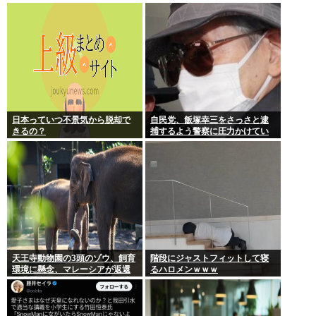
TOKYO 8月8日昼・夜公演セッ
トリス
日本っていつ不景気から脱却で
自民党、飯塚幸三をさっさと逮
きるの？
捕するよう警察に圧力かけてい
たwww
天王寺動物園の3頭のゾウ、飼育
階段にジャストフィットして寝
環境に懸念、マレーシアが返還
るハロメンｗｗｗ
要求署名17万人。酷すぎる日本
の動物園