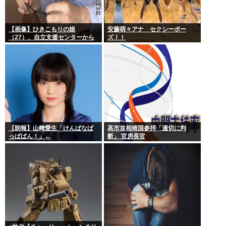
【画像】ひきこもりの娘
安藤萌々アナ セクシーポー
（27）、自立支援センターから
ズ！！
酷いスパルタ指導を受けてしま
う
【朗報】山﨑愛生「けんぱなぱ
高市首相靖国参拝「適切に判
っぱぱん！」←
断」 官房長官