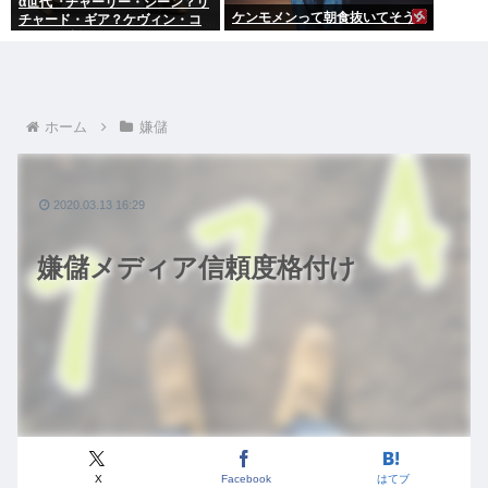
α世代『チャーリー・シーン？リ
ケンモメンって朝食抜いてそう
チャード・ギア？ケヴィン・コ
スナー？誰ですかそれ？？』何
故なのか
ホーム
嫌儲
2020.03.13 16:29
嫌儲メディア信頼度格付け
X
Facebook
はてブ