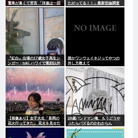
電車が臭くて苦言 「洋服は一回
たがってる！！」最新世論調査
全部熱湯につけよう！洗濯機は
で現状維持が圧倒的に多いこと
キッチンハイター薄めた水で一
が判明..
回まわそう！」
『紅白』出場の17歳女子高生シ
誰かワンウェイネジってやつの
ンガー・tuki. ハワイで素顔以外
外し方教えて
ほぼ全部出し 「隠しきれない美
貌」とSNSざわつく
【画像あり】女子大生「長岡の
29歳バンドマン俺、もうどうや
花火行ってきた」 花火を見せた
ったらバズるのかわからん
いのか自分を見せたいのかどっ
ちだよ！