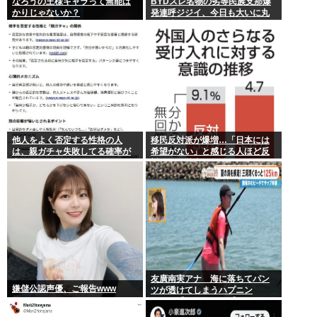
なろうの王様キャラって無能ば
BYDスレ名物の劣等民族支那爆
かりじゃないか？
発連呼ジジイ、今日も大いに丸
一日吠える！160レス以上
他人をよく否定する性格の人
移民反対派が爆増…「日本には
は、親ガチャ失敗してる確率が
希望がない」と感じる人ほど反
高いんだって
対。進む若者の嫌儲化
友廣南実アナ 海に落ちてパン
嫌儲公認声優、ご報告www
ツが透けてしまうハプニン
グ！！【GIF動画あり】