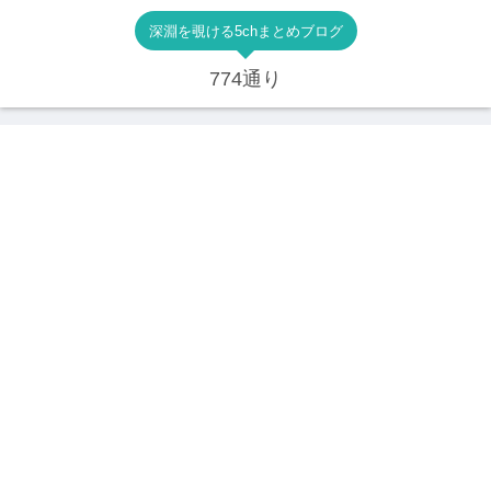
深淵を覗ける5chまとめブログ
774通り