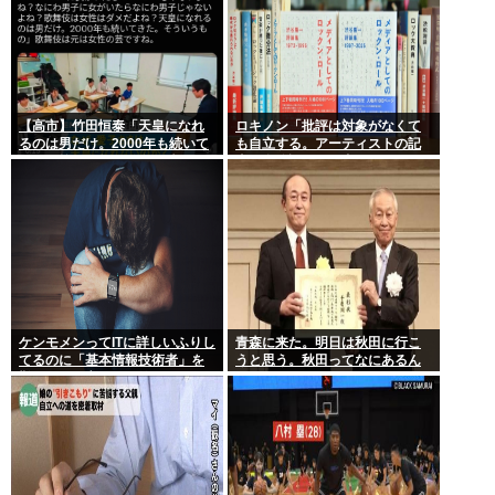
【高市】竹田恒泰「天皇になれ
ロキノン「批評は対象がなくて
るのは男だけ。2000年も続いて
も自立する。アーティストの記
きた伝統。歌舞伎も女は駄目だ
事に自分語りしか書かなくても
よね？」
OK」 これさぁ…
ケンモメンってITに詳しいふりし
青森に来た。明日は秋田に行こ
てるのに「基本情報技術者」を
うと思う。秋田ってなにあるん
難しいって言ってて笑ったわ
だ？