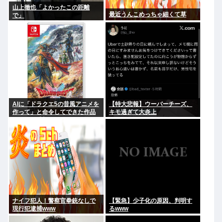
山上徹也「よかったこの距離
最近うんこめっちゃ細くて草
で」
AIに「ドラクエ5の昔風アニメを
【特大悲報】ウーバーチーズ、
作って」と命令してできた作品
キモ過ぎて大炎上
がこれ、感想よろ
ナイフ犯人！警察官拳銃なしで
【緊急】少子化の原因、判明す
現行犯逮捕www
るwww