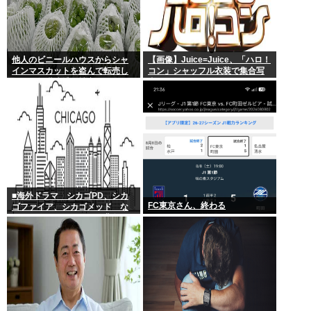
他人のビニールハウスからシャ
【画像】Juice=Juice、「ハロ！
インマスカットを盗んで転売し
コン」シャッフル衣装で集合写
ていた無職逮捕！被害100万円ほ
真
どに
■海外ドラマ シカゴPD、シカ
FC東京さん、終わる
ゴファイア、シカゴメッド な
ぜあの人は、あそこまで背負う
のか