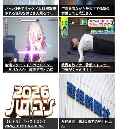
だった3分でリックドム12機撃墜
空調服着ながら炎天下で低賃金
される無能なおじさん居るでし
労働してる底辺さん
ょ
崩壊スターレイルのヒロイン、
後呂有紗アナ 骨盤ストレッチ
「三月なのか」高市早苗との接
で胸がくっきり！！
点があまりにも多すぎる。もし
かして早苗がモデル？
【セトリ】「ハロ！コン！
産経新聞、東北6県での発行休止
2026」TOYOTA ARENA
へ