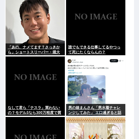
「あの、ナメてます？さっきか
誰でもできる仕事してるやつっ
ら」ショートスリーパー・堀大
て死にたくならんの？
輔氏が高須幹弥氏にブチギレ
なして君ら「テスラ」買わない
男の娘まんさん「男水着チャレ
の？モデル3なら300万程度で買
ンジしてみた」 エ口過ぎると話
える.コスパ最強車がここにある
題に
のに