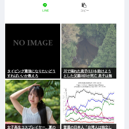
LINE
コピー
タイピング最強になりたいどう
川で溺れた息子(11)を助けよう
すればいいか教えろ
とした父親(40)が死亡 息子は無
事
女子高生コスプレイヤー、夏の
普通の日本人「台湾人は独立し