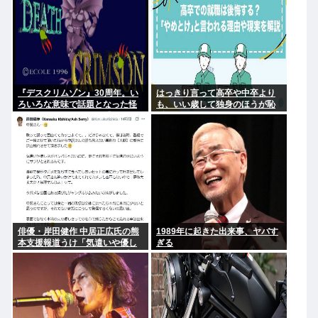
『デスクリムゾン』30周年。い
はっきり言って高卒や中卒より
ろいろな意味で話題となった怪
も、いい歳して独身のほうが恥
作ガンシューティング『デスク
ずかしいよな
リムゾン』の思い出
俳優・岸田健作 中居正広氏の熊
1989年に起きた出来事、ヤバす
本支援報道うけ「気遣いや優し
ぎる
さがハンパじゃない」 中居氏と
の思い出を回顧