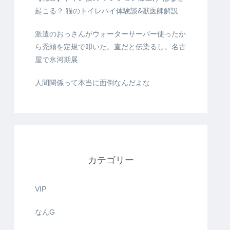
起こる？ 猫のトイレハイ体験談&獣医師解説
派遣のおっさんがウォーターサーバー使ったか
ら禿頭を定規で叩いた。直だと伝染るし。名古
屋で氷河期展
人間関係って本当に面倒なんだよな
カテゴリー
VIP
なんG